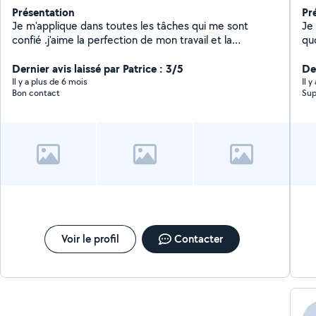
Présentation
Pr
Je m'applique dans toutes les tâches qui me sont
Je
confié .j'aime la perfection de mon travail et la
qu
satisfaction du prestataire
an
Dernier avis laissé par Patrice : 3/5
ga
Der
l'é
Il y a plus de 6 mois
Il 
Bon contact
Sup
Voir le profil
Contacter