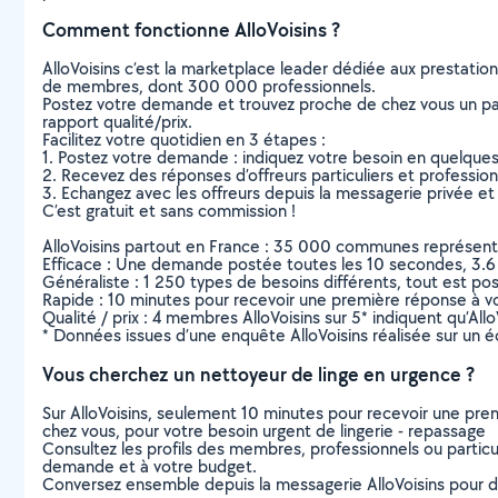
Comment fonctionne AlloVoisins ?
AlloVoisins c’est la marketplace leader dédiée aux prestatio
de membres, dont 300 000 professionnels.
Postez votre demande et trouvez proche de chez vous un parti
rapport qualité/prix.
Facilitez votre quotidien en 3 étapes :
1. Postez votre demande : indiquez votre besoin en quelque
2. Recevez des réponses d’offreurs particuliers et professio
3. Echangez avec les offreurs depuis la messagerie privée et 
C’est gratuit et sans commission !
AlloVoisins partout en France : 35 000 communes représentées 
Efficace : Une demande postée toutes les 10 secondes, 3.6
Généraliste : 1 250 types de besoins différents, tout est poss
Rapide : 10 minutes pour recevoir une première réponse à 
Qualité / prix : 4 membres AlloVoisins sur 5* indiquent qu’All
* Données issues d’une enquête AlloVoisins réalisée sur un é
Vous cherchez un nettoyeur de linge en urgence ?
Sur AlloVoisins, seulement 10 minutes pour recevoir une p
chez vous, pour votre besoin urgent de lingerie - repassage
Consultez les profils des membres, professionnels ou particuli
demande et à votre budget.
Conversez ensemble depuis la messagerie AlloVoisins pour de