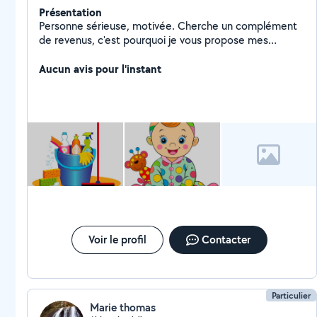
Présentation
Personne sérieuse, motivée. Cherche un complément
de revenus, c'est pourquoi je vous propose mes
services pour du ménage, repassage ou du babysitting.
Au plaisir
Aucun avis pour l'instant
Voir le profil
Contacter
Particulier
Marie thomas