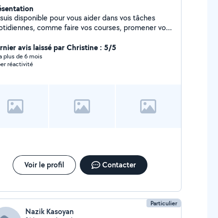
ésentation
 suis disponible pour vous aider dans vos tâches
otidiennes, comme faire vos courses, promener vos
imaux de compagnie, faire votre ménage. Mais aussi
rder vos enfants, les emmener ou les ramener de
nier avis laissé par Christine : 5/5
cole.
y a plus de 6 mois
er réactivité
Voir le profil
Contacter
Particulier
Nazik Kasoyan