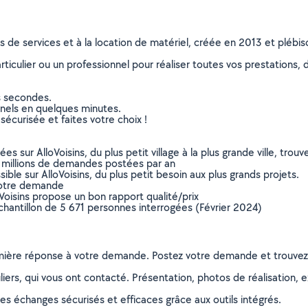
ns de services et à la location de matériel, créée en 2013 et plébi
culier ou un professionnel pour réaliser toutes vos prestations, d
s secondes.
nnels en quelques minutes.
sécurisée et faites votre choix !
sur AlloVoisins, du plus petit village à la plus grande ville, tro
 millions de demandes postées par an
ible sur AlloVoisins, du plus petit besoin aux plus grands projets.
votre demande
oVoisins propose un bon rapport qualité/prix
chantillon de 5 671 personnes interrogées (Février 2024)
remière réponse à votre demande. Postez votre demande et trouve
ers, qui vous ont contacté. Présentation, photos de réalisation, exp
s échanges sécurisés et efficaces grâce aux outils intégrés.