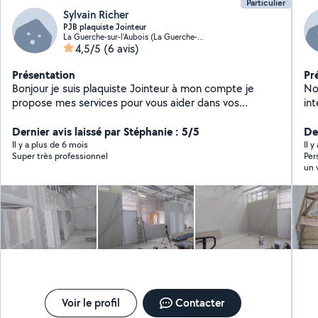
Particulier
Sylvain Richer
PJB plaquiste Jointeur
La Guerche-sur-l'Aubois (La Guerche-sur-l'Aubois)
4,5/5
(6 avis)
Présentation
Pr
Bonjour je suis plaquiste Jointeur à mon compte je
No
propose mes services pour vous aider dans vos
int
chantiers de placo je suis plaquiste depuis 2002
is
n'hésitez pas à me contacter travail très propre et
Dernier avis laissé par Stéphanie : 5/5
,a
De
soigner
Il y a plus de 6 mois
Il 
Super très professionnel
Per
un 
Voir le profil
Contacter