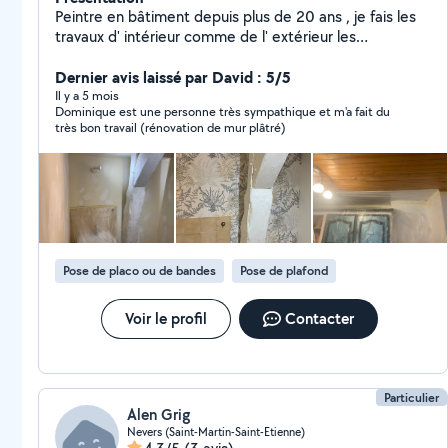
Peintre en bâtiment depuis plus de 20 ans , je fais les
travaux d' intérieur comme de l' extérieur les
préparations de supports à la finition du sol au plafond .
Je suis applicateur de peinture sur tous supports , je
Dernier avis laissé par David : 5/5
pose les revêtements muraux papiers peint et fibre de
Il y a 5 mois
Dominique est une personne très sympathique et m'a fait du
verre à peindre et pose de revêtements de sol pvc et
très bon travail (rénovation de mur plâtré)
moquettes . Je fais de la peinture de sol intérieur
/extérieur époxy et polyuréthane, J' interviens sur les
supports abimés suite aux dégats des eaux Je fais du
traitement de façade du nettoyage à la finition en
peinture et propose les solutions techniques pour les
différents supports à traiter.
Pose de placo ou de bandes
Pose de plafond
Voir le profil
Contacter
Particulier
Alen Grig
Nevers (Saint-Martin-Saint-Etienne)