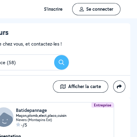
S'inscrire
Se connecter
urs
 chez vous, et contactez-les !
Rechercher
Afficher la carte
Entreprise
Batidepannage
Maçon,plomb,elect,placo,cuisin
Nevers (Montapins Est)
-/5
ésentation