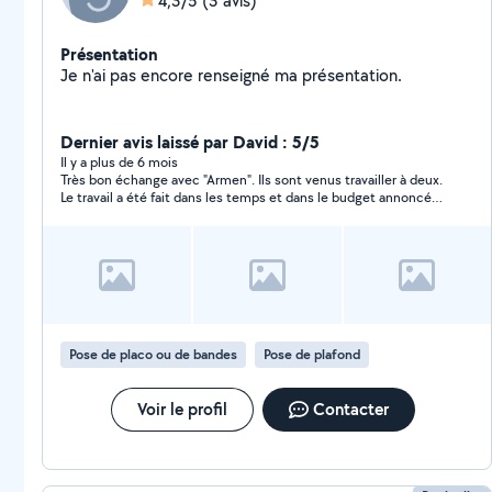
4,3/5
(3 avis)
Présentation
Je n'ai pas encore renseigné ma présentation.
Dernier avis laissé par David : 5/5
Il y a plus de 6 mois
Très bon échange avec "Armen". Ils sont venus travailler à deux.
Le travail a été fait dans les temps et dans le budget annoncé.
Satisfait du travail accompli. Je referai appel à lui. Je
recommande.
Pose de placo ou de bandes
Pose de plafond
Voir le profil
Contacter