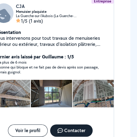
Entreprise
CJA
Menuisier plaquiste
La Guerche-sur-l'Aubois (La Guerche-sur-l'Aubois)
1/5
(1 avis)
ésentation
us intervenons pour tout travaux de menuiseries
érieur ou extérieur, travaux d'isolation plâtrerie,
olation par l'extérieur, aménagement de comble
ménagement intérieur, cuisine ,salle de bain
rnier avis laissé par Guillaume : 1/5
y a plus de 6 mois
sonne qui bloque et ne fait pas de devis après son passage,
vrais guignol.
Voir le profil
Contacter