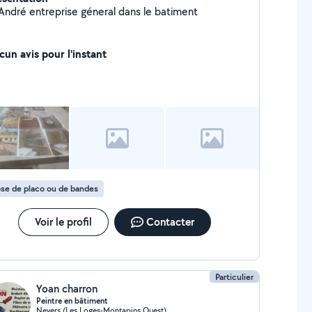
André entreprise géneral dans le batiment
cun avis pour l'instant
se de placo ou de bandes
Voir le profil
Contacter
Particulier
Yoan charron
Peintre en bâtiment
Nevers (Les Loges-Montapins Ouest)