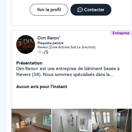
Voir le profil
Contacter
Entreprise
Dim Renov’
Plaquiste peintre
Nevers (Zone Activite Sud La Jonction)
-/5
Présentation
Dim Renov' est une entreprise de bâtiment basée à
Nevers (58). Nous sommes spécialisés dans la
rénovation d'espaces intérieurs et extérieurs pour les
particuliers et les professionnels.
Aucun avis pour l'instant