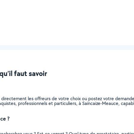
u’il faut savoir
z directement les offreurs de votre choix ou postez votre demand
plaquistes, professionnels et particuliers, à Saincaize-Meauce, ca
ce ?
recherchez-vous ? Est-ce urgent ? Quel type de prestataire, particu