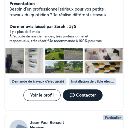
Présentation
Besoin d'un professionnel sérieux pour vos petits
travaux du quotidien ? Je réalise différents travaux
intérieur et extérieur, avec soin et précision. _ Petite
plomberie _ Petite électricité/ dépannage _ Montage de
Dernier avis laissé par Sarah : 5/5
meubles / pose cuisine _ Travaux intérieur ( peinture,
Il y a plus de 6 mois
À l’écoute de nos demandes, très professionnel et
placo, finissions...) _ Réparations électroménager _
respectueux, très réactif Je recommande à 100% pour vos
Diagnostic et dépannage ( compresseur, équipement...)
travaux d’électricités ou autres travaux !
Travail soigné, conseils adaptés et solutions au cas par
cas. Disponible en fonction de vos besoins et de nos
disponibilités respectives. Secteur: Cuffy , Nevers et
alentours. N'hésitez pas a me contacter pour en
discuter
Demande de travaux d’électricité
Installation de câble électrique
Voir le profil
Contacter
Particulier
Jean-Paul Renault
Menuisier