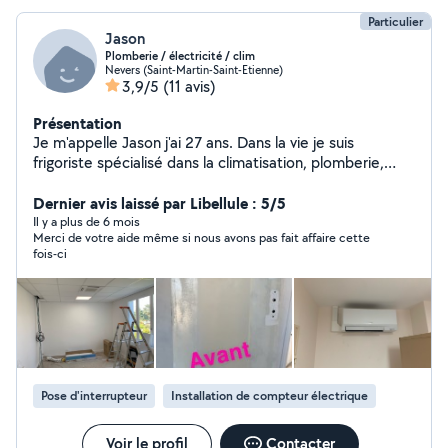
Particulier
Jason
Plomberie / électricité / clim
Nevers (Saint-Martin-Saint-Etienne)
3,9/5
(11 avis)
Présentation
Je m'appelle Jason j'ai 27 ans. Dans la vie je suis
frigoriste spécialisé dans la climatisation, plomberie,
électricité, et rénovation. J'aime bien m'investir dans ce
que je fais et surtout faire un travail propre et soigné.
Dernier avis laissé par Libellule : 5/5
Il y a plus de 6 mois
Merci de votre aide même si nous avons pas fait affaire cette
fois-ci
Pose d'interrupteur
Installation de compteur électrique
Voir le profil
Contacter