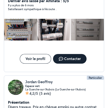
maison individuelles, le bâtiment, tertiaire, industriel etc,
Dernier avis laissé par Aminata : 5/5
je suis à votre disponibilité à tout moment !
Il y a plus de 6 mois
Satisfaisant sympathique à l’écoute .
Voir le profil
Contacter
Particulier
Jordan Geoffroy
Espace vert
La Guerche-sur-l'Aubois (La Guerche-sur-l'Aubois)
4,2/5
(5 avis)
Présentation
Divers travaux. Prix en chèque emploi ou autre contrat