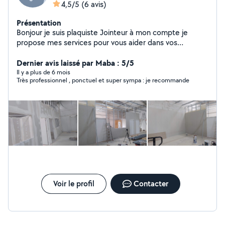
4,5/5
(6 avis)
Présentation
Bonjour je suis plaquiste Jointeur à mon compte je
propose mes services pour vous aider dans vos
chantiers de placo je suis plaquiste depuis 2002
n'hésitez pas à me contacter travail très propre et
Dernier avis laissé par Maba : 5/5
soigner
Il y a plus de 6 mois
Très professionnel , ponctuel et super sympa : je recommande
Voir le profil
Contacter