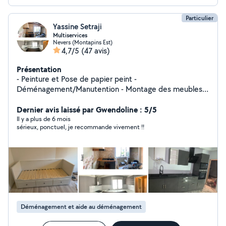
Réponse rapide
Particulier
Yassine Setraji
Multiservices
Nevers (Montapins Est)
4,7/5
(47 avis)
Présentation
- Peinture et Pose de papier peint -
Déménagement/Manutention - Montage des meubles -
Pose Cuisine - Débarras encombrants J'accepte les
Paiement CESU ( Chèque emploi service universel )
Dernier avis laissé par Gwendoline : 5/5
Il y a plus de 6 mois
sérieux, ponctuel, je recommande vivement !!
Déménagement et aide au déménagement