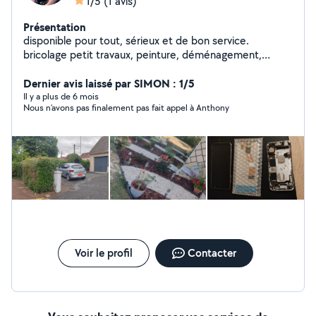
1/5
(1 avis)
Présentation
disponible pour tout, sérieux et de bon service.
bricolage petit travaux, peinture, déménagement,
Taillage de haie avec tout le matériel pour débarrasser
réparateur de smartphones, tablette, console, tv
Dernier avis laissé par SIMON : 1/5
Réponse rapide. Mon sport c'est ces petites missions
Il y a plus de 6 mois
Nous n’avons pas finalement pas fait appel à Anthony
de tout les jours :) Au plaisir
Voir le profil
Contacter