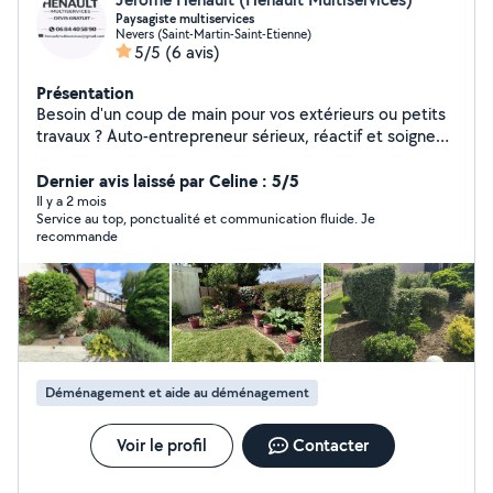
Paysagiste multiservices
Nevers (Saint-Martin-Saint-Etienne)
5/5
(6 avis)
Présentation
Besoin d'un coup de main pour vos extérieurs ou petits
travaux ? Auto-entrepreneur sérieux, réactif et soigneux,
je vous propose mes services pour l'entretien,
l'aménagement et le bricolage. Travail propre
Dernier avis laissé par Celine : 5/5
Intervention rapide Devis gratuit Prix justes Espaces
Il y a 2 mois
Service au top, ponctualité et communication fluide. Je
verts & aménagement Tonte, débroussaillage,
recommande
désherbage, taille de haies et arbustes, élagage,
abattage, remise en état de terrain, évacuation des
déchets verts. Abri de jardin Montage, rénovation,
réparation, toiture, renforcement de structure. Petits
travaux & bricolage Intérieur : lustres, prises,
interrupteurs, peinture, montage de meubles. Extérieur :
clôtures, marquise, barrières, bordures, petits
Déménagement et aide au déménagement
aménagements. Nettoyage haute pression Terrasses,
allées, murets, façades. Débarras rapide Maison,
garage, terrain : encombrants, meubles, métaux,
Voir le profil
Contacter
déchets verts. Secteur : Nevers et 50 km au alentour
Contact par message ou téléphone Devis gratuit