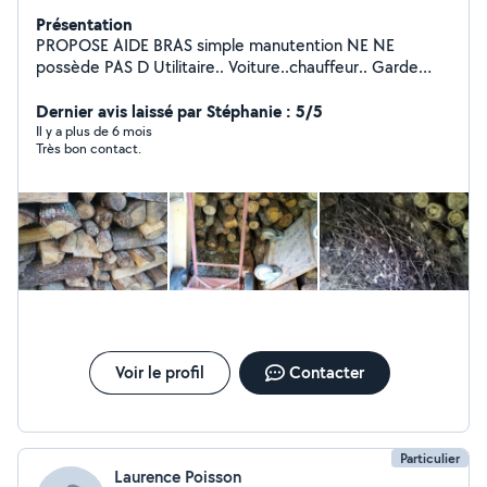
Présentation
PROPOSE AIDE BRAS simple manutention NE NE
possède PAS D Utilitaire.. Voiture..chauffeur.. Garde
animaL.. Entretien divers.. Mobilitée voir essence!!
Apprécie contact direct PAR téléphone 06 qui doit s
Dernier avis laissé par Stéphanie : 5/5
afficher !!!! Garde animaL À VOTRE domicile
Il y a plus de 6 mois
Très bon contact.
envisageable, Assez disponible ai. Mobile en
manutention prend 13 eur heure plusss essence!!!!! J
habite à Nevers nevers
Voir le profil
Contacter
Particulier
Laurence Poisson