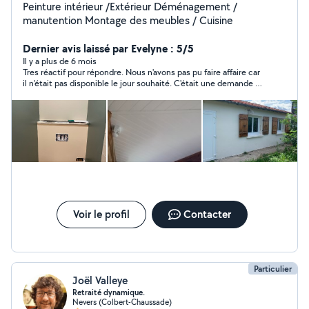
Peinture intérieur /Extérieur Déménagement /
manutention Montage des meubles / Cuisine
Dernier avis laissé par Evelyne : 5/5
Il y a plus de 6 mois
Tres réactif pour répondre. Nous n'avons pas pu faire affaire car
il n'était pas disponible le jour souhaité. C'était une demande au
dernier moment de notre part. Mais il n'hésitait pas à nous
proposer d'autres créneaux.
Voir le profil
Contacter
Particulier
Joël Valleye
Retraité dynamique.
Nevers (Colbert-Chaussade)