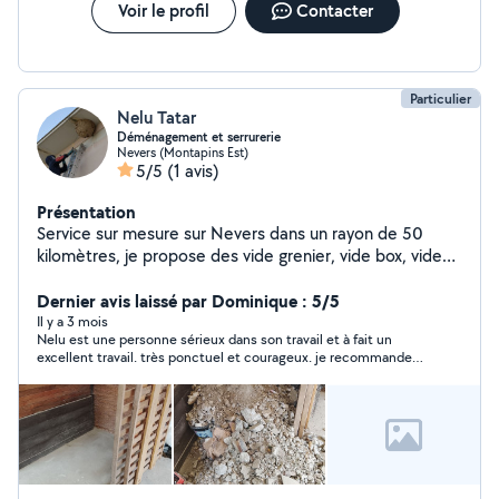
Voir le profil
Contacter
Particulier
Nelu Tatar
Déménagement et serrurerie
Nevers (Montapins Est)
5/5
(1 avis)
Présentation
Service sur mesure sur Nevers dans un rayon de 50
kilomètres, je propose des vide grenier, vide box, vide
cave, du déménagement , destruction nid de frelon et
nid de guêpes, abattage d'arbre, jardinage, dépannage
Dernier avis laissé par Dominique : 5/5
serrurerie. Ouverture de porte (claquée, fermée,
Il y a 3 mois
Nelu est une personne sérieux dans son travail et à fait un
condamnée,...) Changement de serrures Changement
excellent travail. très ponctuel et courageux. je recommande
de cylindres , démolition et débarras. Services sur
Nelu sans problème. N'hésitez pas à le contacter.
demande 24/24 7j/7.