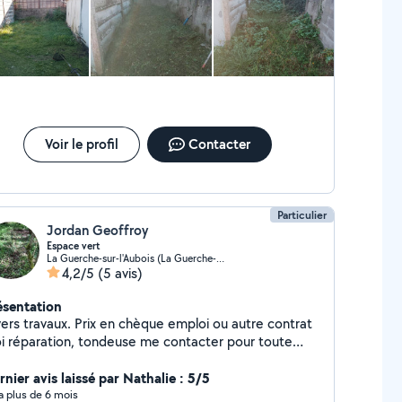
asin … pas de réponse au téléphone … heureusement que
 épouse a fini par me répondre pour se « reconnecter » .
st dommage car Service courtois par ailleurs !
Voir le profil
Contacter
Particulier
Jordan Geoffroy
Espace vert
La Guerche-sur-l'Aubois (La Guerche-sur-l'Aubois)
4,2/5
(5 avis)
ésentation
vaux. Prix en chèque emploi ou autre contrat
i réparation, tondeuse me contacter pour toute
mande
nier avis laissé par Nathalie : 5/5
y a plus de 6 mois