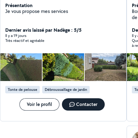
Présentation
Pr
Je vous propose mes services
Bonjour à
de
tr
Dernier avis laissé par Nadège : 5/5
en un
Der
so
Il y a 19 jours
Il y
Très réactif et agréable
Que
nat
à r
po
tou
N'
qu
projet. Au plaisir de 
vo
Tonte de pelouse
Débroussaillage de jardin
To
Voir le profil
Contacter