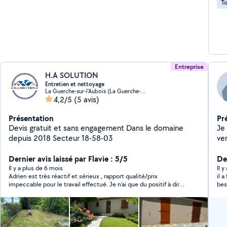
To
Entreprise
H.A SOLUTION
Entretien et nettoyage
La Guerche-sur-l'Aubois (La Guerche-sur-l'Aubois)
4,2/5
(5 avis)
Présentation
Pr
Devis gratuit et sans engagement Dans le domaine
Je
depuis 2018 Secteur 18-58-03
ve
Dernier avis laissé par Flavie : 5/5
De
Il y a plus de 6 mois
Il 
Adrien est très réactif et sérieux , rapport qualité/prix
il a 
impeccable pour le travail effectué. Je n’ai que du positif à dire .
bes
Je referai appel à Adrien c’est certain
per