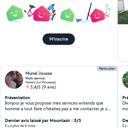
mag
son
C’e
M'inscrire
Particulier
Muriel Jousse
Multi-service
Nevers (Le Mouesse)
3,4/5
(9 avis)
Présentation
Pr
Bonjour je vous propose mes services entends que
Divers tra
homme a tout faire n'hésitez pas a me contacter je suis
mo
a votre service si besoin
de
Dernier avis laissé par Mountasir : 5/5
Der
Il y a plus de 6 mois
Il 