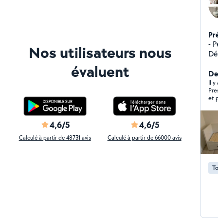
Pr
- P
Nos utilisateurs nous
Dé
- Pose Cui
évaluent
Pa
De
Il y
Pre
et 
mon
tra
4,6/5
4,6/5
Calculé à partir de 48731 avis
Calculé à partir de 66000 avis
To