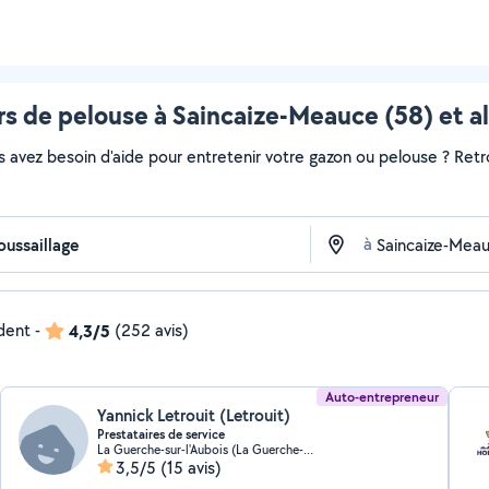
s de pelouse à Saincaize-Meauce (58) et a
s avez besoin d'aide pour entretenir votre gazon ou pelouse ? Retr
à
ndent
-
4,3/5
(252 avis)
Auto-entrepreneur
Yannick Letrouit (Letrouit)
Prestataires de service
La Guerche-sur-l'Aubois (La Guerche-sur-l'Aubois)
3,5/5
(15 avis)