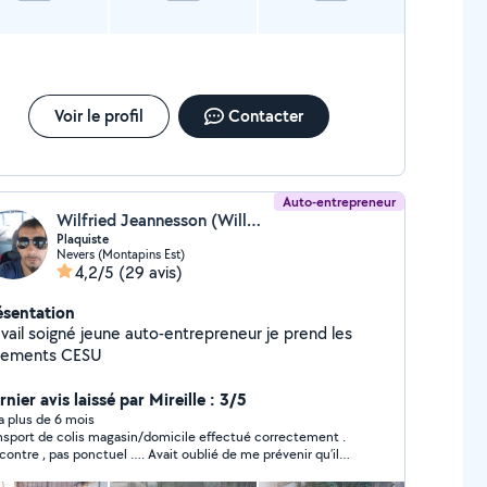
Voir le profil
Contacter
Auto-entrepreneur
Wilfried Jeannesson (Willmulti service)
Plaquiste
Nevers (Montapins Est)
4,2/5
(29 avis)
ésentation
avail soigné jeune auto-entrepreneur je prend les
iements CESU
nier avis laissé par Mireille : 3/5
y a plus de 6 mois
nsport de colis magasin/domicile effectué correctement .
 contre , pas ponctuel …. Avait oublié de me prévenir qu’il
haitait reporter donc j’ai attendu une heure devant le