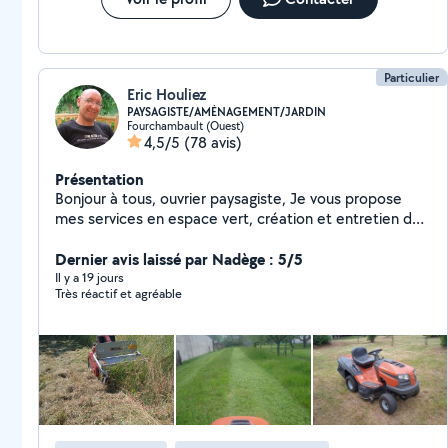
Particulier
Eric Houliez
PAYSAGISTE/AMÉNAGEMENT/JARDIN
Fourchambault (Ouest)
4,5/5
(78 avis)
Présentation
Bonjour à tous, ouvrier paysagiste, Je vous propose
mes services en espace vert, création et entretien de
vos extérieurs. *Service d aménagement Paysager
*Elagages *Abattage d arbres, rognage de souches
Dernier avis laissé par Nadège : 5/5
*Tontes, Débroussailleuse, défrisage. *Diverses tailles
Il y a 19 jours
Très réactif et agréable
(haies, fruitiers ....) *Petite Maçonnerie *nettoyage
Haute pression *nettoyage des parterres, Bêchage,
Entretien * Travaux de terrassement et de pelleteuse.
AUTRES TRAVAUX POSSIBLE *Papiers peints *Montage
d' agglo (parpaings, briques.) Tout bricolage... Je reste
a votre disposition, Eric à votre service, pour le plaisir
de vos espaces vert, de votre Jardin a très vite. Eric