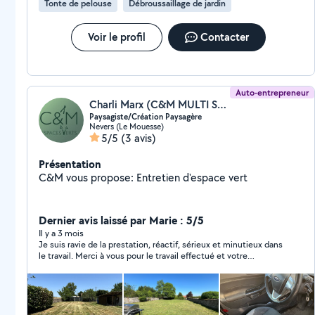
Tonte de pelouse
Débroussaillage de jardin
Voir le profil
Contacter
Auto-entrepreneur
Charli Marx (C&M MULTI SERVICE)
Paysagiste/Création Paysagère
Nevers (Le Mouesse)
5/5
(3 avis)
Présentation
C&M vous propose: Entretien d'espace vert
Dernier avis laissé par Marie : 5/5
Il y a 3 mois
Je suis ravie de la prestation, réactif, sérieux et minutieux dans
le travail. Merci à vous pour le travail effectué et votre
professionnalisme. A bientôt bonne continuation !!