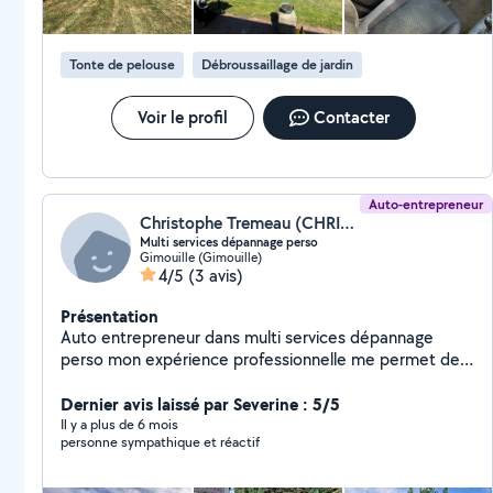
Tonte de pelouse
Débroussaillage de jardin
Voir le profil
Contacter
Auto-entrepreneur
Christophe Tremeau (CHRIS MULTI-SERVICES DEPANNAGES)
Multi services dépannage perso
Gimouille (Gimouille)
4/5
(3 avis)
Présentation
Auto entrepreneur dans multi services dépannage
perso mon expérience professionnelle me permet de
travailler dans plusieurs domaines travaille contentieux
et soigner
Dernier avis laissé par Severine : 5/5
Il y a plus de 6 mois
personne sympathique et réactif