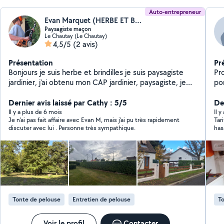
Auto-entrepreneur
Evan Marquet (HERBE ET BRINDILLE)
Paysagiste maçon
Le Chautay (Le Chautay)
4,5/5
(2 avis)
Présentation
Pr
Bonjours je suis herbe et brindilles je suis paysagiste
Propos
jardinier, j'ai obtenu mon CAP jardinier, paysagiste, je
po
suis habilité à faire de la taille de Haie, du
débroussaillage du désherbage, ainsi que de la tonte et
Dernier avis laissé par Cathy : 5/5
Der
de la taille d'arbres et arbre fruitier je sais réaliser
Il y a plus de 6 mois
Il 
Je n'ai pas fait affaire avec Evan M, mais j'ai pu très rapidement
Tar
quelques petits travaux de maçonnerie paysagère ,
discuter avec lui . Personne très sympathique.
has
telles que le pavage et dallage ainsi que de la clôture.
sal
Je me suis répartis sur deux autres filières la garde
Et 
d'enfants et le nettoyage de voiture pour m'en sortir
reç
pay
dans la vie pour être honnête avec vous.
co
Tonte de pelouse
Entretien de pelouse
To
Voir le profil
Contacter