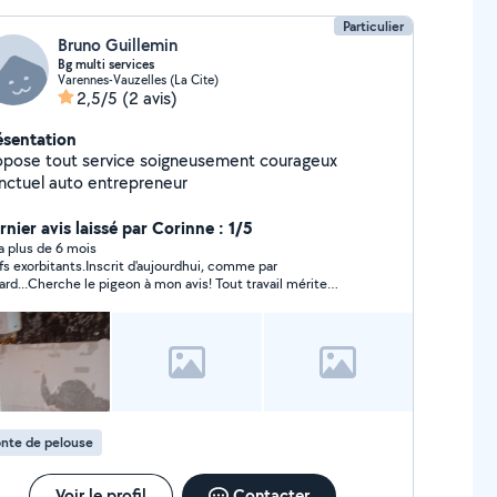
Particulier
Bruno Guillemin
Bg multi services
Varennes-Vauzelles (La Cite)
2,5/5
(2 avis)
ésentation
e tout service soigneusement courageux
nctuel auto entrepreneur
nier avis laissé par Corinne : 1/5
y a plus de 6 mois
ifs exorbitants.Inscrit d'aujourdhui, comme par
ard...Cherche le pigeon à mon avis! Tout travail mérite
aire en effet. Mais vous êtes plus cher qu'un professionnel !
le tarif le plus cher -et de loin ! parmi les propositions
ues! Il ne faut pas exagérer! Si on vient sur ce site, c'est pour
er moins cher , pas pour se faire allumer par quelqu'un
mme vous!
nte de pelouse
Voir le profil
Contacter