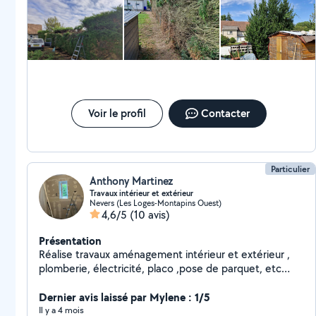
Voir le profil
Contacter
Particulier
Anthony Martinez
Travaux intérieur et extérieur
Nevers (Les Loges-Montapins Ouest)
4,6/5
(10 avis)
Présentation
Réalise travaux aménagement intérieur et extérieur ,
plomberie, électricité, placo ,pose de parquet, etc
Disponible journée et week-end. Pour plus de
renseignements me contacter
Dernier avis laissé par Mylene : 1/5
Il y a 4 mois