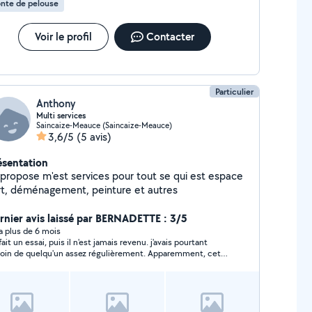
nte de pelouse
Voir le profil
Contacter
Particulier
Anthony
Multi services
Saincaize-Meauce (Saincaize-Meauce)
3,6/5
(5 avis)
ésentation
 propose m'est services pour tout se qui est espace
rt, déménagement, peinture et autres
rnier avis laissé par BERNADETTE : 3/5
y a plus de 6 mois
fait un essai, puis il n'est jamais revenu. j'avais pourtant
oin de quelqu'un assez régulièrement. Apparemment, cette
sonne est occupée ailleurs. Manque de fiabilité.