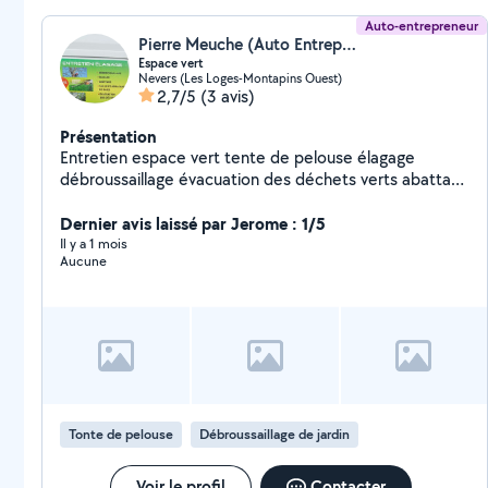
Auto-entrepreneur
Pierre Meuche (Auto Entrepreneur)
Espace vert
Nevers (Les Loges-Montapins Ouest)
2,7/5
(3 avis)
Présentation
Entretien espace vert tente de pelouse élagage
débroussaillage évacuation des déchets verts abattage
taille et arrachage de haies et entretien du bâtiment
Dernier avis laissé par Jerome : 1/5
peinture boiseries devis et de placement gratuit
Il y a 1 mois
Aucune
Tonte de pelouse
Débroussaillage de jardin
Voir le profil
Contacter