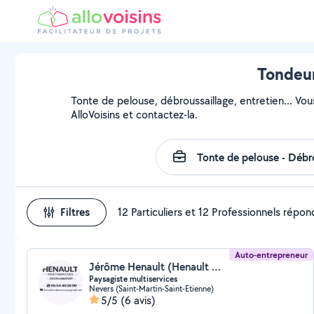
Tondeur
Tonte de pelouse, débroussaillage, entretien... Vou
AlloVoisins et contactez-la.
Filtres
12 Particuliers et 12 Professionnels répo
Auto-entrepreneur
Jérôme Henault (Henault Multiservices)
Paysagiste multiservices
Nevers (Saint-Martin-Saint-Etienne)
5/5
(6 avis)