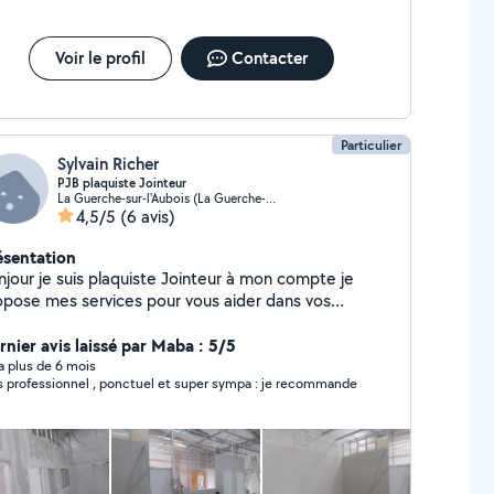
Voir le profil
Contacter
Particulier
Sylvain Richer
PJB plaquiste Jointeur
La Guerche-sur-l'Aubois (La Guerche-sur-l'Aubois)
4,5/5
(6 avis)
ésentation
njour je suis plaquiste Jointeur à mon compte je
opose mes services pour vous aider dans vos
antiers de placo je suis plaquiste depuis 2002
ésitez pas à me contacter travail très propre et
rnier avis laissé par Maba : 5/5
igner
y a plus de 6 mois
Très professionnel , ponctuel et super sympa : je recommande