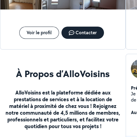
Voir le profil
Contacter
À Propos d’AlloVoisins
Pr
AlloVoisins est la plateforme dédiée aux
Je
prestations de services et à la location de
de
matériel à proximité de chez vous ! Rejoignez
spé
notre communauté de 4,5 millions de membres,
su
Au
pa
professionnels et particuliers, et facilitez votre
quotidien pour tous vos projets !