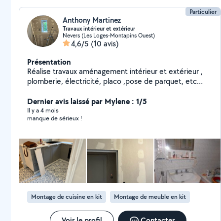
Particulier
Anthony Martinez
Travaux intérieur et extérieur
Nevers (Les Loges-Montapins Ouest)
4,6/5
(10 avis)
Présentation
Réalise travaux aménagement intérieur et extérieur ,
plomberie, électricité, placo ,pose de parquet, etc
Disponible journée et week-end. Pour plus de
renseignements me contacter
Dernier avis laissé par Mylene : 1/5
Il y a 4 mois
manque de sérieux !
Montage de cuisine en kit
Montage de meuble en kit
Voir le profil
Contacter