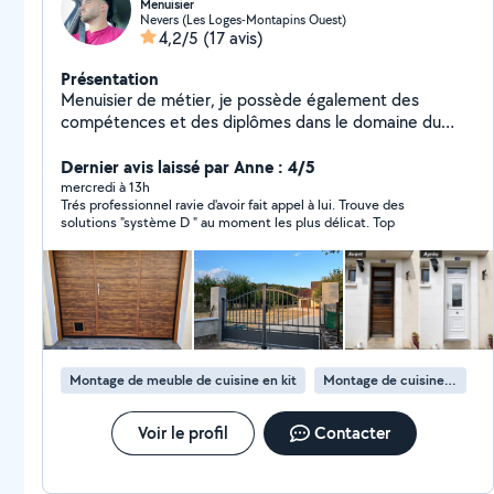
Menuisier
Nevers (Les Loges-Montapins Ouest)
4,2/5
(17 avis)
Présentation
Menuisier de métier, je possède également des
compétences et des diplômes dans le domaine du
paysage. Je réalise la pose de fenêtres, portails, portes
de garage et volets roulants, ainsi que l'entretien et
Dernier avis laissé par Anne : 4/5
l'aménagement extérieur (création de massifs, tonte,
mercredi à 13h
Trés professionnel ravie d'avoir fait appel à lui. Trouve des
taille d'arbres et d'arbustes). Très manuel, minutieux et
solutions "système D " au moment les plus délicat. Top
sérieux, je m'engage à fournir un travail propre et
soigné.
Montage de meuble de cuisine en kit
Montage de cuisine en kit
Voir le profil
Contacter