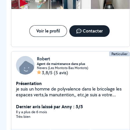
Voir le profil
Contacter
Particulier
Robert
Agent de maintenance dans plus
Nevers (Les Montots-Bas Montots)
3,8/5
(5 avis)
Présentation
je suis un homme de polyvalence dans le bricolage les
espaces verts,la manutention,, etc,je suis a votre
service si vous besoin et je suis une personne avec qui
on peut s'arranger.
Dernier avis laissé par Anny : 5/5
Il y a plus de 6 mois
Très bien