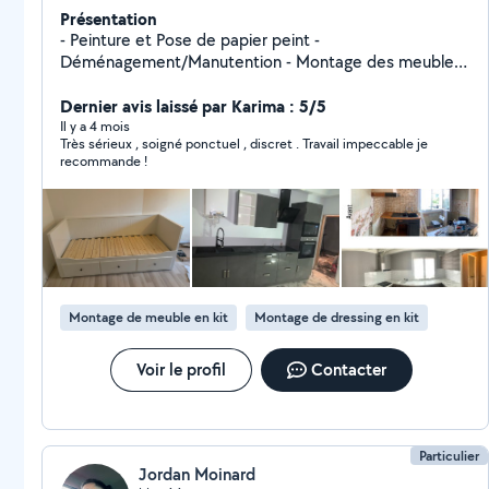
Présentation
- Peinture et Pose de papier peint -
Déménagement/Manutention - Montage des meubles
- Pose Cuisine - Débarras encombrants J'accepte les
Paiement CESU ( Chèque emploi service universel )
Dernier avis laissé par Karima : 5/5
Il y a 4 mois
Très sérieux , soigné ponctuel , discret . Travail impeccable je
recommande !
Montage de meuble en kit
Montage de dressing en kit
Voir le profil
Contacter
Particulier
Jordan Moinard