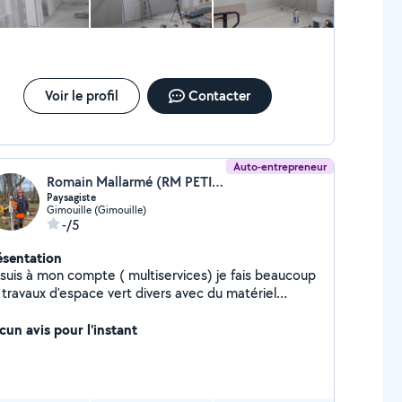
Voir le profil
Contacter
Auto-entrepreneur
Romain Mallarmé (RM PETITS TRAVAUX ET SERVICES)
Paysagiste
Gimouille (Gimouille)
-/5
ésentation
 suis à mon compte ( multiservices) je fais beaucoup
 travaux d'espace vert divers avec du matériel
cialisé si besoins et quelques travaux d'intérieur. Je
is expérimenté dans le bricolage qui est une de mes
cun avis pour l'instant
ssions