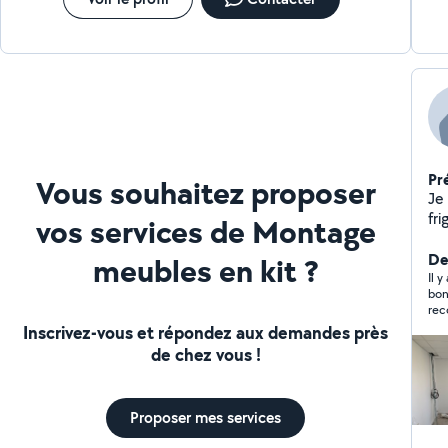
Pr
Vous souhaitez proposer
Je 
fri
vos services de Montage
électr
que
Der
meubles en kit ?
Il 
bon
re
Inscrivez-vous et répondez aux demandes près
de chez vous !
Proposer mes services