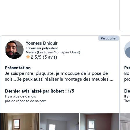
Particulier
Youness Dhiouir
Travailleur polyvalent
Nevers (Les Loges-Montapins Ouest)
2,3/5
(3 avis)
Présentation
Pr
Je suis peintre, plaquiste, je m'occupe de la pose de
Bo
sols... Je peux aussi réaliser le montage des meubles.
pr
Très consciencieux de mon travail, je réponds
ch
rapidement à votre demande.
Dernier avis laissé par Robert : 1/5
n'h
De
so
Il y a plus de 6 mois
Il 
pas de réponse de sa part