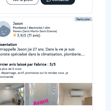
Particulier
Jason
Plomberie / électricité / clim
Nevers (Saint-Martin-Saint-Etienne)
3,9/5
(11 avis)
ésentation
m'appelle Jason j'ai 27 ans. Dans la vie je suis
goriste spécialisé dans la climatisation, plomberie,
icité, et rénovation. J'aime bien m'investir dans ce
 je fais et surtout faire un travail propre et soigné.
nier avis laissé par Fabrice : 5/5
y a plus de 6 mois
 dépannage, actif, promesse sur le rendez vous. je
commande.