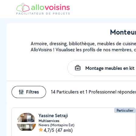
Monteur
Armoire, dressing, bibliothèque, meubles de cuisin
AlloVoisins ! Visualisez les profils de nos membres,
Filtres
14 Particuliers et 1 Professionnel réponde
Particulier
Yassine Setraji
Multiservices
Nevers (Montapins Est)
4,7/5
(47 avis)