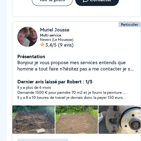
Particulier
Muriel Jousse
Multi-service
Nevers (Le Mouesse)
3,4/5
(9 avis)
Présentation
Bonjour je vous propose mes services entends que
homme a tout faire n'hésitez pas a me contacter je suis
a votre service si besoin
Dernier avis laissé par Robert : 1/5
Il y a plus de 6 mois
Demande 1500 € pour peindre 70 m2 et je fourni la peinture......
Il y a 8 a 10 heures de travail je devrais donc la payer 150 euros
de l'heure, bien plus cher que mon Medecin...Pour moi , c'est
une tentative d'arnaque!