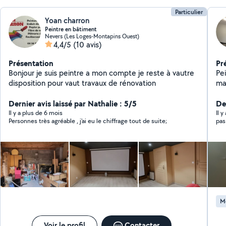
Particulier
Yoan charron
Peintre en bâtiment
Nevers (Les Loges-Montapins Ouest)
4,4/5
(10 avis)
Présentation
Pr
Bonjour je suis peintre a mon compte je reste à vautre
Pein
disposition pour vaut travaux de rénovation
Dernier avis laissé par Nathalie : 5/5
Der
Il y a plus de 6 mois
Il 
Personnes très agréable , j'ai eu le chiffrage tout de suite;
pas
M
Voir le profil
Contacter