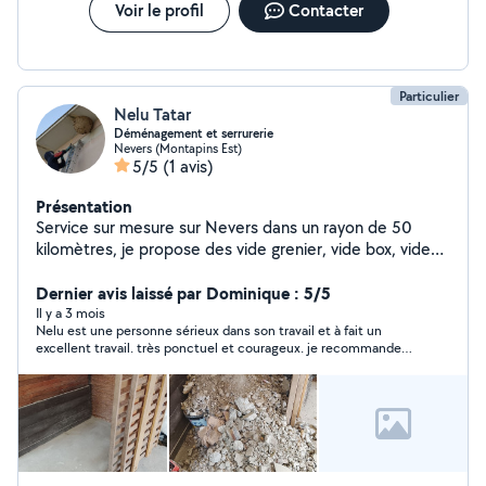
Voir le profil
Contacter
Particulier
Nelu Tatar
Déménagement et serrurerie
Nevers (Montapins Est)
5/5
(1 avis)
Présentation
Service sur mesure sur Nevers dans un rayon de 50
kilomètres, je propose des vide grenier, vide box, vide
cave, du déménagement , destruction nid de frelon et
nid de guêpes, abattage d'arbre, jardinage, dépannage
Dernier avis laissé par Dominique : 5/5
serrurerie. Ouverture de porte (claquée, fermée,
Il y a 3 mois
Nelu est une personne sérieux dans son travail et à fait un
condamnée,...) Changement de serrures Changement
excellent travail. très ponctuel et courageux. je recommande
de cylindres , démolition et débarras. Services sur
Nelu sans problème. N'hésitez pas à le contacter.
demande 24/24 7j/7.