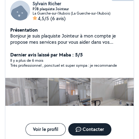
Sylvain Richer
PJB plaquiste Jointeur
La Guerche-sur-l'Aubois (La Guerche-sur-l'Aubois)
4,5/5
(6 avis)
Présentation
Bonjour je suis plaquiste Jointeur à mon compte je
propose mes services pour vous aider dans vos
chantiers de placo je suis plaquiste depuis 2002
n'hésitez pas à me contacter travail très propre et
Dernier avis laissé par Maba : 5/5
soigner
Il y a plus de 6 mois
Très professionnel , ponctuel et super sympa : je recommande
Voir le profil
Contacter