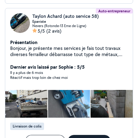
Auto-entrepreneur
Taylon Achard (auto service 58)
Epaviste
Nevers (Rotonde-13 Eme de Ligne)
5/5
(2 avis)
Présentation
Bonjour, je présente mes services je fais tout travaux
diverses ferrailleur débarrasse tout type de métaux,
débarras,épave de voiture avec dépanneuse taille de
haie, tonte de pelouse, tout travaux, jardinage, taille de
Dernier avis laissé par Sophie : 5/5
haie, tonte de pelouse avec évacuation, maçonnerie
Il y a plus de 6 mois
Réactif mais trop loin de chez moi
terrassement, dallage, décapage, toiture, peinture,
façade, enlèvement de déchets, de gravats branche
avec camion benne pour plus de renseignements. Merci
de me contacter.
Livraison de colis