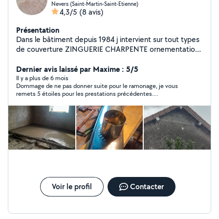
Nevers (Saint-Martin-Saint-Etienne)
4,3/5
(8 avis)
Présentation
Dans le bâtiment depuis 1984 j intervient sur tout types
de couverture ZINGUERIE CHARPENTE ornementation
patrimoine ancien Merci et à bientôt
Dernier avis laissé par Maxime : 5/5
Il y a plus de 6 mois
Dommage de ne pas donner suite pour le ramonage, je vous
remets 5 étoiles pour les prestations précédentes.
Commentaire remodifié par moi même, ma maman ayant
modifié la note que j'avais mise car déçue)
Voir le profil
Contacter