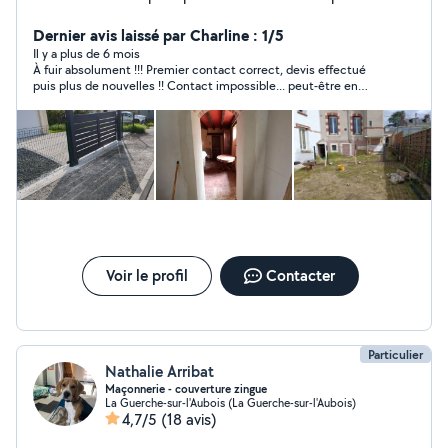
contacter !!
Dernier avis laissé par Charline : 1/5
Il y a plus de 6 mois
À fuir absolument !!! Premier contact correct, devis effectué
puis plus de nouvelles !! Contact impossible... peut-être en
redressement judiciaire ? En tout cas ce n'est pas correct de sa
part et j'ai dû décaler la date de ma pose de portail, ce qui ne
m'a pas du tout arrangé.
Voir le profil
Contacter
Particulier
Nathalie Arribat
Maçonnerie - couverture zingue
La Guerche-sur-l'Aubois (La Guerche-sur-l'Aubois)
4,7/5
(18 avis)