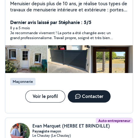
Menuisier depuis plus de 10 ans, je réalise tous types de
travaux de menuiserie intérieure et extérieure : portes,
fenêtres, volets, terrasses, clôtures, etc. J'interviens
aussi dans la rénovation globale intérieure : pose de sol,
Dernier avis laissé par Stéphanie : 5/5
isolation, aménagement, finitions soignées. Sérieux,
Il y a 5 mois
Je recommande vivement ! La porte a été changée avec un
ponctuel et à l'écoute, je garantis un travail propre et
grand professionnalisme. Travail propre, soigné et très bien
durable. N'hésitez pas à me contacter pour vos projets,
réalisé. On voit tout de suite l’expérience et le souci du détail.
petits ou grands.
En plus d’être efficace, la personne est ponctuelle,
respectueuse et très agréable. C’est rassurant de tomber sur
quelqu’un d’aussi sérieux et compétent. Merci encore pour ce
superbe travail, je referai appel à vous sans hésiter !
Maçonnerie
Voir le profil
Contacter
Auto-entrepreneur
Evan Marquet (HERBE ET BRINDILLE)
Paysagiste maçon
Le Chautay (Le Chautay)