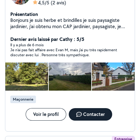
4,5/5
(2 avis)
Présentation
Bonjours je suis herbe et brindilles je suis paysagiste
jardinier, j'ai obtenu mon CAP jardinier, paysagiste, je
suis habilité à faire de la taille de Haie, du
débroussaillage du désherbage, ainsi que de la tonte et
Dernier avis laissé par Cathy : 5/5
de la taille d'arbres et arbre fruitier je sais réaliser
Il y a plus de 6 mois
Je n'ai pas fait affaire avec Evan M, mais j'ai pu très rapidement
quelques petits travaux de maçonnerie paysagère ,
discuter avec lui . Personne très sympathique.
telles que le pavage et dallage ainsi que de la clôture.
Je me suis répartis sur deux autres filières la garde
d'enfants et le nettoyage de voiture pour m'en sortir
dans la vie pour être honnête avec vous.
Maçonnerie
Voir le profil
Contacter
Entreprise