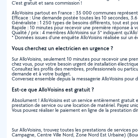
C’est gratuit et sans commission !
AlloVoisins partout en France : 35 000 communes représentées 
Efficace : Une demande postée toutes les 10 secondes, 3.6
Généraliste : 1 250 types de besoins différents, tout est poss
Rapide : 10 minutes pour recevoir une première réponse à 
Qualité / prix : 4 membres AlloVoisins sur 5* indiquent qu’All
* Données issues d’une enquête AlloVoisins réalisée sur un é
Vous cherchez un electricien en urgence ?
Sur AlloVoisins, seulement 10 minutes pour recevoir une p
chez vous, pour votre besoin urgent de installation électriqu
Consultez les profils des membres, professionnels ou particuli
demande et à votre budget.
Conversez ensemble depuis la messagerie AlloVoisins pour de
Est-ce que AlloVoisins est gratuit ?
Absolument ! AlloVoisins est un service entièrement gratuit 
prestation de service ou une location de matériel. Payez uniq
Vous pouvez réaliser le paiement en ligne de la prestation di
Sur AlloVoisins, trouvez toutes les prestations de services pou
Campagne, Centre Ville Nord, Zone Nord Est Urbaine) (Bou