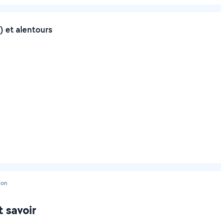
) et alentours
con
t savoir