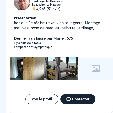
Jardinage, Multiservices
Beaucaire (Le Plateau)
4,9/5
(51 avis)
Présentation
Bonjour. Je réalise travaux en tout genre. Montage
meubles, pose de parquet, peinture, jardinage,
plomberie... Je suis un touche à tout. Je fabrique
également des meubles sur mesure. Travail sérieux et
Dernier avis laissé par Marie : 5/5
soigné.
Il y a plus de 6 mois
compétent et sympathique
Voir le profil
Contacter