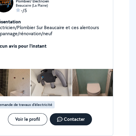
Plombier/ Électricien
Beaucaire (La Plaine)
-/5
ésentation
cien/Plombier Sur Beaucaire et ces alentours
pannage/rénovation/neuf
cun avis pour l'instant
mande de travaux d’électricité
Voir le profil
Contacter