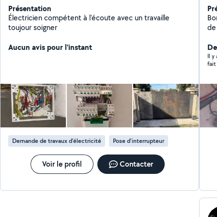
Présentation
Pr
Électricien compétent à l'écoute avec un travaille
Bon
toujour soigner
de
cli
Aucun avis pour l'instant
fer
Der
et
Il 
fai
Demande de travaux d’électricité
Pose d'interrupteur
Voir le profil
Contacter