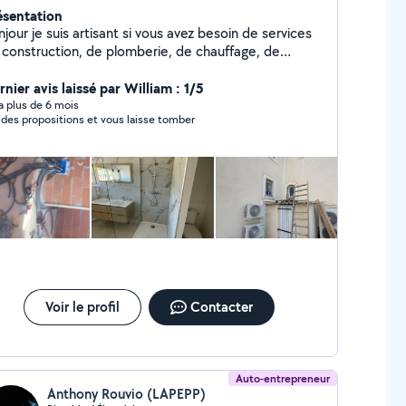
ésentation
jour je suis artisant si vous avez besoin de services
 construction, de plomberie, de chauffage, de
matisation, d'électricité ou de chaudronnerie
ronnerie création de portail , brise vue ,garde corps
nier avis laissé par William : 1/5
 autres vous pouvez faire appel à mes service
y a plus de 6 mois
t des propositions et vous laisse tomber
Voir le profil
Contacter
Auto-entrepreneur
Anthony Rouvio (LAPEPP)