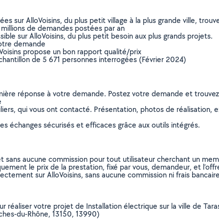
sur AlloVoisins, du plus petit village à la plus grande ville, tro
 millions de demandes postées par an
ible sur AlloVoisins, du plus petit besoin aux plus grands projets.
votre demande
oVoisins propose un bon rapport qualité/prix
chantillon de 5 671 personnes interrogées (Février 2024)
remière réponse à votre demande. Postez votre demande et trouve
e
ers, qui vous ont contacté. Présentation, photos de réalisation, exp
s échanges sécurisés et efficaces grâce aux outils intégrés.
et sans aucune commission pour tout utilisateur cherchant un membre
uement le prix de la prestation, fixé par vous, demandeur, et l’offr
rectement sur AlloVoisins, sans aucune commission ni frais bancaire
r réaliser votre projet de Installation électrique sur la ville de Ta
ches-du-Rhône, 13150, 13990)