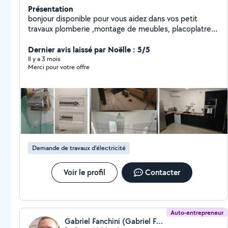
Présentation
bonjour disponible pour vous aidez dans vos petit
travaux plomberie ,montage de meubles, placoplatre
peinture installation de cuisine pose de parquet
stratifié ou pvc débouchage de canalisations
Dernier avis laissé par Noëlle : 5/5
,électricité a votre service cordialement
Il y a 3 mois
Merci pour votre offre
Demande de travaux d’électricité
Voir le profil
Contacter
Auto-entrepreneur
Gabriel Fanchini (Gabriel Fanchini aménagement)