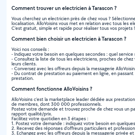
Comment trouver un electricien à Tarascon ?
Vous cherchez un electricien près de chez vous ? Sélection
localisation. AlloVoisins vous met en relation avec tous les 
C’est gratuit, simple et rapide pour réaliser tous vos projets !
Comment bien choisir un electricien à Tarascon ?
Voici nos conseils :
- Indiquez votre besoin en quelques secondes : quel service 
- Consultez la liste de tous les electriciens, proches de chez 
leurs clients.
- Conversez avec les offreurs depuis la messagerie AlloVoisi
- Du contrat de prestation au paiement en ligne, en passant pa
prestation.
Comment fonctionne AlloVoisins ?
AlloVoisins c’est la marketplace leader dédiée aux prestatio
de membres, dont 300 000 professionnels.
Postez votre demande et trouvez proche de chez vous un parti
rapport qualité/prix.
Facilitez votre quotidien en 3 étapes :
1. Postez votre demande : indiquez votre besoin en quelque
2. Recevez des réponses d’offreurs particuliers et professio
3. Echangez avec les offreurs depuis la messagerie privée et 