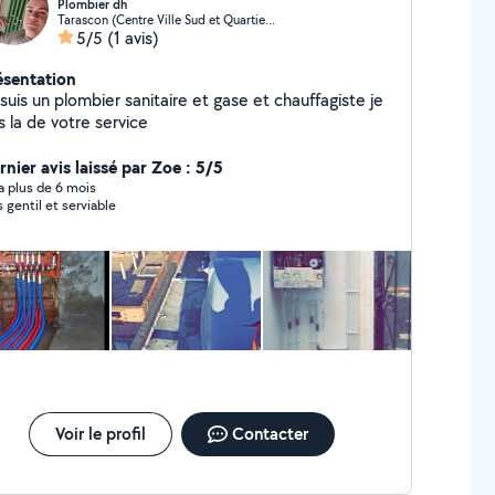
Plombier dh
Tarascon (Centre Ville Sud et Quartier Marly)
5/5
(1 avis)
ésentation
suis un plombier sanitaire et gase et chauffagiste je
s la de votre service
rnier avis laissé par Zoe : 5/5
y a plus de 6 mois
s gentil et serviable
Voir le profil
Contacter