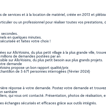
ns de services et à la location de matériel, créée en 2013 et plébi
culier ou un professionnel pour réaliser toutes vos prestations, d
s secondes.
nnels en quelques minutes.
sécurisée et faites votre choix !
sur AlloVoisins, du plus petit village à la plus grande ville, tro
 millions de demandes postées par an
ible sur AlloVoisins, du plus petit besoin aux plus grands projets.
votre demande
oVoisins propose un bon rapport qualité/prix
chantillon de 5 671 personnes interrogées (Février 2024)
remière réponse à votre demande. Postez votre demande et trouve
on sanitaire
ers, qui vous ont contacté. Présentation, photos de réalisation, exp
s échanges sécurisés et efficaces grâce aux outils intégrés.