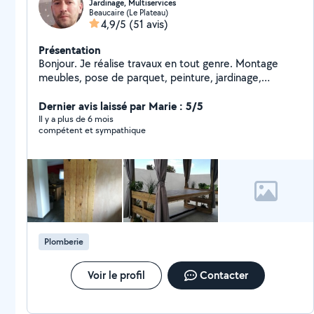
Jardinage, Multiservices
Beaucaire (Le Plateau)
4,9/5
(51 avis)
Présentation
Bonjour. Je réalise travaux en tout genre. Montage
meubles, pose de parquet, peinture, jardinage,
plomberie... Je suis un touche à tout. Je fabrique
également des meubles sur mesure. Travail sérieux et
Dernier avis laissé par Marie : 5/5
soigné.
Il y a plus de 6 mois
compétent et sympathique
Plomberie
Voir le profil
Contacter