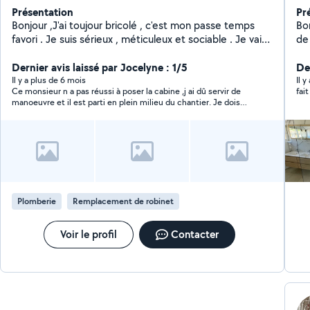
Présentation
Pr
Bonjour ,J'ai toujour bricolé , c'est mon passe temps
Bon
favori . Je suis sérieux , méticuleux et sociable . Je vais
de
toujour au bout de ce que j'entreprend .A
cli
bientotPatrick
Dernier avis laissé par Jocelyne : 1/5
fer
Der
et
Il y a plus de 6 mois
Il 
Ce monsieur n a pas réussi à poser la cabine ,j ai dû servir de
fai
manoeuvre et il est parti en plein milieu du chantier. Je dois
retrouver un artisan qui acceptera de finir ! Heureusement, il ne
m a pas fait payer !
Plomberie
Remplacement de robinet
Voir le profil
Contacter