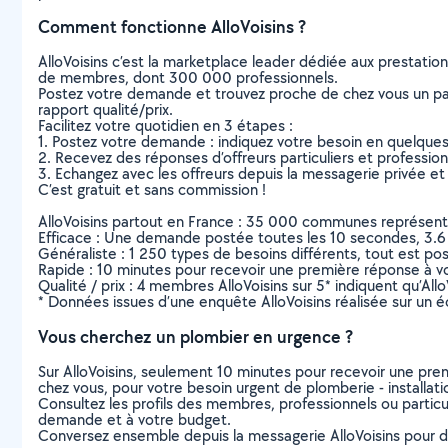
Comment fonctionne AlloVoisins ?
AlloVoisins c’est la marketplace leader dédiée aux prestatio
de membres, dont 300 000 professionnels.
Postez votre demande et trouvez proche de chez vous un parti
rapport qualité/prix.
Facilitez votre quotidien en 3 étapes :
1. Postez votre demande : indiquez votre besoin en quelque
2. Recevez des réponses d’offreurs particuliers et professio
3. Echangez avec les offreurs depuis la messagerie privée et 
C’est gratuit et sans commission !
AlloVoisins partout en France : 35 000 communes représentées 
Efficace : Une demande postée toutes les 10 secondes, 3.6
Généraliste : 1 250 types de besoins différents, tout est poss
Rapide : 10 minutes pour recevoir une première réponse à 
Qualité / prix : 4 membres AlloVoisins sur 5* indiquent qu’All
* Données issues d’une enquête AlloVoisins réalisée sur un é
Vous cherchez un plombier en urgence ?
Sur AlloVoisins, seulement 10 minutes pour recevoir une p
chez vous, pour votre besoin urgent de plomberie - installati
Consultez les profils des membres, professionnels ou particuli
demande et à votre budget.
Conversez ensemble depuis la messagerie AlloVoisins pour de