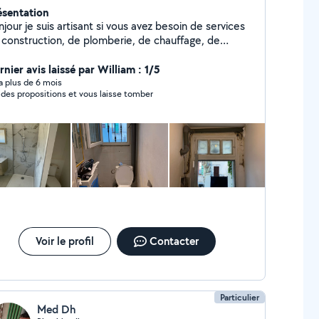
ésentation
jour je suis artisant si vous avez besoin de services
 construction, de plomberie, de chauffage, de
matisation, d'électricité ou de chaudronnerie
ronnerie création de portail , brise vue ,garde corps
nier avis laissé par William : 1/5
 autres vous pouvez faire appel à mes service
y a plus de 6 mois
t des propositions et vous laisse tomber
Voir le profil
Contacter
Particulier
Med Dh