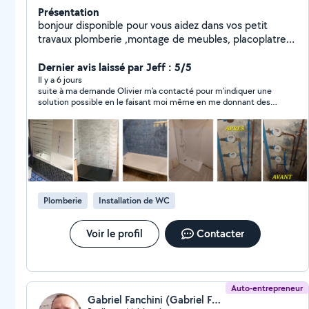
Présentation
bonjour disponible pour vous aidez dans vos petit
travaux plomberie ,montage de meubles, placoplatre
peinture installation de cuisine pose de parquet
stratifié ou pvc débouchage de canalisations
Dernier avis laissé par Jeff : 5/5
,électricité a votre service cordialement
Il y a 6 jours
suite à ma demande Olivier m’a contacté pour m’indiquer une
solution possible en le faisant moi même en me donnant des
conseils, ce qui est très sympathique de sa part. On n’a donc
pas fait affaire mais je garde ses coordonnées en cas de besoin.
Merci encore
Plomberie
Installation de WC
Voir le profil
Contacter
Auto-entrepreneur
Gabriel Fanchini (Gabriel Fanchini aménagement)