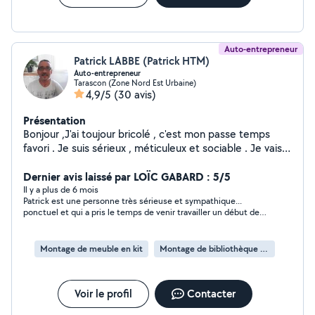
Auto-entrepreneur
Patrick LABBE (Patrick HTM)
Auto-entrepreneur
Tarascon (Zone Nord Est Urbaine)
4,9/5
(30 avis)
Présentation
Bonjour ,J'ai toujour bricolé , c'est mon passe temps
favori . Je suis sérieux , méticuleux et sociable . Je vais
toujour au bout de ce que j'entreprend .A bientotPatrick
Dernier avis laissé par LOÏC GABARD : 5/5
Il y a plus de 6 mois
Patrick est une personne très sérieuse et sympathique...
ponctuel et qui a pris le temps de venir travailler un début de
week-end.... Nous conservons ses coordonnées pour nos
prochains travaux... Nous le recommandons sans hésiter
Montage de meuble en kit
Montage de bibliothèque en kit
Voir le profil
Contacter