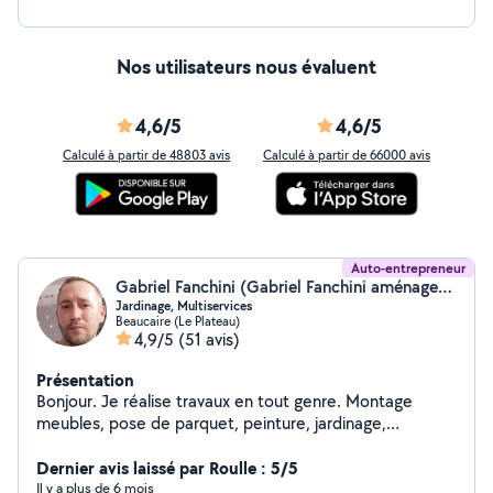
Nos utilisateurs nous évaluent
4,6/5
4,6/5
Calculé à partir de 48803 avis
Calculé à partir de 66000 avis
Auto-entrepreneur
Gabriel Fanchini (Gabriel Fanchini aménagement)
Jardinage, Multiservices
Beaucaire (Le Plateau)
4,9/5
(51 avis)
Présentation
Bonjour. Je réalise travaux en tout genre. Montage
meubles, pose de parquet, peinture, jardinage,
plomberie... Je suis un touche à tout. Je fabrique
également des meubles sur mesure. Travail sérieux et
Dernier avis laissé par Roulle : 5/5
soigné.
Il y a plus de 6 mois