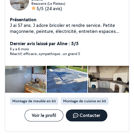
Beaucaire (Le Plateau)
5/5
(24 avis)
Présentation
J ai 57 ans. J adore bricoler et rendre service. Petite
maçonnerie, peinture, électricité, entretien espaces
verts ( tonte, haie, tronçonnage...).... je suis à votre
disposition pour un travail sérieux et soigné.
Dernier avis laissé par Aline : 5/5
Il y a 6 mois
Réactif, efficace, sympathique...un grand 5
Montage de meuble en kit
Montage de cuisine en kit
Voir le profil
Contacter