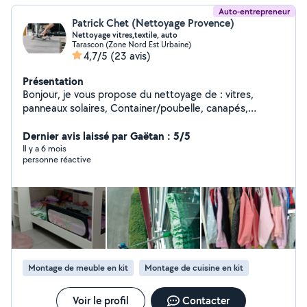
Auto-entrepreneur
Patrick Chet (Nettoyage Provence)
Nettoyage vitres,textile, auto
Tarascon (Zone Nord Est Urbaine)
4,7/5
(23 avis)
Présentation
Bonjour, je vous propose du nettoyage de : vitres,
panneaux solaires, Container/poubelle, canapés,
matelas, tapis, chaises, voitures, etc..., je suis équipé
avec du matériel Pro, (Aspirateur injecteur extracteur,
Dernier avis laissé par Gaëtan : 5/5
générateur à vapeur, brosses sur visseuse, produits, kit
Il y a 6 mois
personne réactive
Unger pour nettoyer les vitres, etc..) je suis équipé
d'une perceuse visseuse je monte des étagères, tringle,
support tv, lits, Armoires, etc...
Montage de meuble en kit
Montage de cuisine en kit
Voir le profil
Contacter