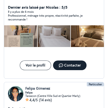
maîtrisons parfaitement les exigences d' une clientèle
haut de gamme, et mettrons toute notre expertise à
Dernier avis laissé par Nicolas : 5/5
votre service.
Il y a plus de 6 mois
Professionnel, ménage très propre, réactivité parfaite, je
recommande !
Voir le profil
Contacter
Particulier
Felipa Gimenez
Felipa
Tarascon (Centre Ville Sud et Quartier Marly)
4,4/5
(14 avis)