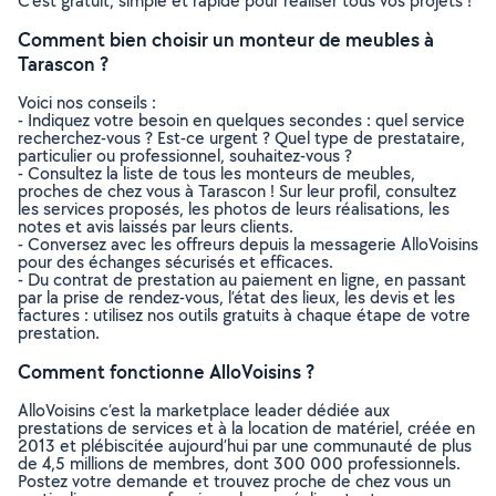
C’est gratuit, simple et rapide pour réaliser tous vos projets !
Comment bien choisir un monteur de meubles à
Tarascon ?
Voici nos conseils :
- Indiquez votre besoin en quelques secondes : quel service
recherchez-vous ? Est-ce urgent ? Quel type de prestataire,
particulier ou professionnel, souhaitez-vous ?
- Consultez la liste de tous les monteurs de meubles,
proches de chez vous à Tarascon ! Sur leur profil, consultez
les services proposés, les photos de leurs réalisations, les
notes et avis laissés par leurs clients.
- Conversez avec les offreurs depuis la messagerie AlloVoisins
pour des échanges sécurisés et efficaces.
- Du contrat de prestation au paiement en ligne, en passant
par la prise de rendez-vous, l’état des lieux, les devis et les
factures : utilisez nos outils gratuits à chaque étape de votre
prestation.
Comment fonctionne AlloVoisins ?
AlloVoisins c’est la marketplace leader dédiée aux
prestations de services et à la location de matériel, créée en
2013 et plébiscitée aujourd’hui par une communauté de plus
de 4,5 millions de membres, dont 300 000 professionnels.
Postez votre demande et trouvez proche de chez vous un