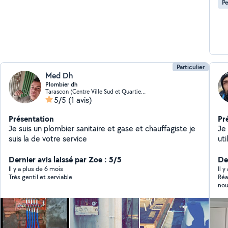
Pe
Particulier
Med Dh
Plombier dh
Tarascon (Centre Ville Sud et Quartier Marly)
5/5
(1 avis)
Présentation
Pr
Je suis un plombier sanitaire et gase et chauffagiste je
Je 
suis la de votre service
uti
moi
Dernier avis laissé par Zoe : 5/5
soi
De
su
Il y a plus de 6 mois
Il 
Très gentil et serviable
Réact
en 
nou
to
tai