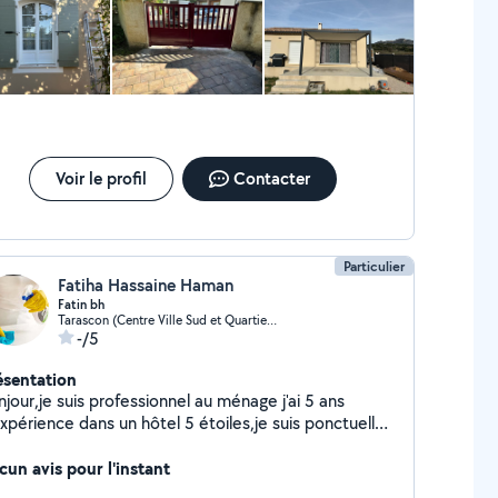
Voir le profil
Contacter
Particulier
Fatiha Hassaine Haman
Fatin bh
Tarascon (Centre Ville Sud et Quartier Marly)
-/5
ésentation
jour,je suis professionnel au ménage j'ai 5 ans
xpérience dans un hôtel 5 étoiles,je suis ponctuelle,
rieuse, discrete et attentive aux détails.paiement
éque cesu ou autre
cun avis pour l'instant