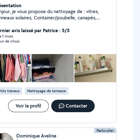
ésentation
njour, je vous propose du nettoyage de : vitres,
nneaux solaires, Container/poubelle, canapés,
elas, tapis, chaises, voitures, etc..., je suis équipé
c du matériel Pro, (Aspirateur injecteur extracteur,
nier avis laissé par Patrice : 5/5
érateur à vapeur, brosses sur visseuse, produits, kit
 a 1 mois
eur de chois
er pour nettoyer les vitres, etc..) je suis équipé
une perceuse visseuse je monte des étagères,
ngle, support tv, lits, Armoires, etc...
tits travaux
Nettoyage de terrasse
Voir le profil
Contacter
Particulier
Dominique Aveline