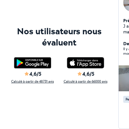
Pr
J a
Nos utilisateurs nous
maçonnerie,
ver
évaluent
dis
Der
Il 
mon
4,6/5
4,6/5
Calculé à partir de 48731 avis
Calculé à partir de 66000 avis
Pe