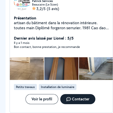
Patrick Services
Beaucaire (Le Sizen)
3,2/5
(5 avis)
Présentation
artisan du bâtiment dans la rénovation intérieure.
toutes main Diplômé forgeron serrurier. 1981 Cao dao
informatique solidworcks 40 ans d'expérience Propose
mes services pour: Agencement design montage
Dernier avis laissé par Lionel : 5/5
installation de meuble, cabine de douche, salle de bain.
Il y a 1 mois
Bon contact, bonne prestation, je recommande
pose cuisine, dressing, Pose rideaux roulant,
moustiquaire Cours informatique de base. Cours dessin
dao 2D 3D ( pour découpe, plans , imprimante ......)
Petits travaux
Installation de luminaire
Voir le profil
Contacter