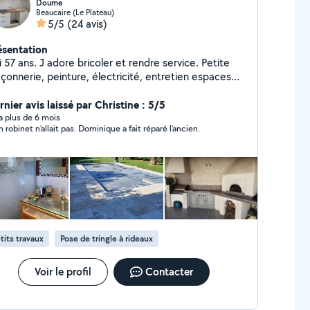
Doume
Beaucaire (Le Plateau)
5/5
(24 avis)
ésentation
i 57 ans. J adore bricoler et rendre service. Petite
 peinture, électricité, entretien espaces
ts ( tonte, haie, tronçonnage...).... je suis à votre
position pour un travail sérieux et soigné.
nier avis laissé par Christine : 5/5
y a plus de 6 mois
 robinet n’allait pas. Dominique a fait réparé l’ancien.
tits travaux
Pose de tringle à rideaux
Voir le profil
Contacter