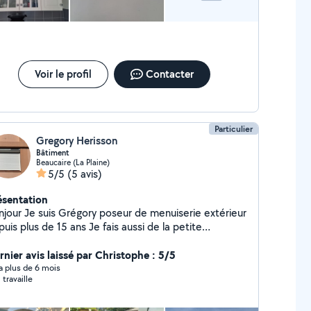
Voir le profil
Contacter
Particulier
Gregory Herisson
Bâtiment
Beaucaire (La Plaine)
5/5
(5 avis)
ésentation
njour Je suis Grégory poseur de menuiserie extérieur
 plus de 15 ans Je fais aussi de la petite
nnerie,plomberie électricité pose de cuisine et
rnier avis laissé par Christophe : 5/5
entretien de jardin N'hésitez pas Merci
y a plus de 6 mois
 travaille