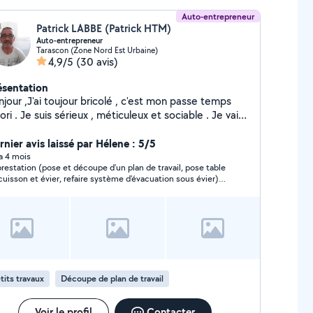
Auto-entrepreneur
Patrick LABBE (Patrick HTM)
Auto-entrepreneur
Tarascon (Zone Nord Est Urbaine)
4,9/5
(30 avis)
ésentation
jour ,J'ai toujour bricolé , c'est mon passe temps
ori . Je suis sérieux , méticuleux et sociable . Je vais
ujour au bout de ce que j'entreprend .A
entotPatrick
rnier avis laissé par Hélene : 5/5
 a 4 mois
prestation (pose et découpe d’un plan de travail, pose table
cuisson et évier, refaire système d'évacuation sous évier)
st bien passée. Patrick est sérieux, organisé, patient,
pathique. Il propose des solutions en cas de configuration
pique des lieux. Je le recommande.
tits travaux
Découpe de plan de travail
Voir le profil
Contacter