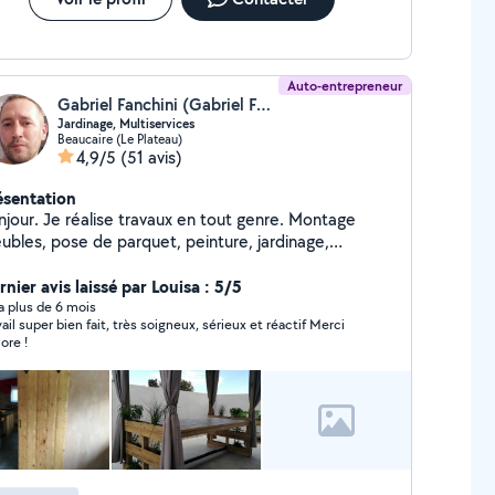
Auto-entrepreneur
Gabriel Fanchini (Gabriel Fanchini aménagement)
Jardinage, Multiservices
Beaucaire (Le Plateau)
4,9/5
(51 avis)
ésentation
njour. Je réalise travaux en tout genre. Montage
ubles, pose de parquet, peinture, jardinage,
mberie... Je suis un touche à tout. Je fabrique
alement des meubles sur mesure. Travail sérieux et
nier avis laissé par Louisa : 5/5
igné.
y a plus de 6 mois
ail super bien fait, très soigneux, sérieux et réactif Merci
ore !