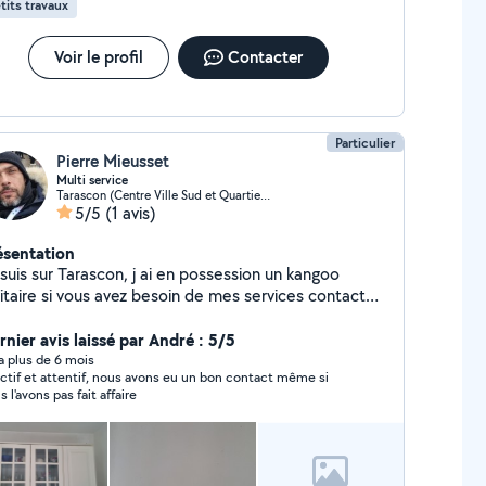
tits travaux
Voir le profil
Contacter
Particulier
Pierre Mieusset
Multi service
Tarascon (Centre Ville Sud et Quartier Marly)
5/5
(1 avis)
ésentation
suis sur Tarascon, j ai en possession un kangoo
litaire si vous avez besoin de mes services contactez
. je suis minutieux dans tous ce que je fais Que ce
t pour peindre,tapissé petit bricolage,l élagage,je
rnier avis laissé par André : 5/5
is assez doué dans l électricité, monté des meubles
y a plus de 6 mois
if et attentif, nous avons eu un bon contact même si
un mot je suis polyvalent j'aime ce que je fait et que
s l'avons pas fait affaire
us soit parfait. Je possède une tronçonneuse, une
lle haies manuelle.