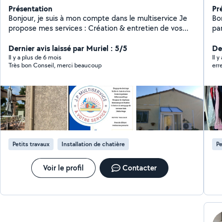
Présentation
Pr
Bonjour, je suis à mon compte dans le multiservice Je
Bo
propose mes services : Création & entretien de vos
pa
espaces verts Elagage & Abbatage Taille de haie &
mat
arbres Tondre votre pelouse / Débroussaillage Broyeur
Dernier avis laissé par Muriel : 5/5
ave
Der
de végétaux / Ramassage de feuilles Création &
gén
Il y a plus de 6 mois
Il y
Très bon Conseil, merci beaucoup
err
Nettoyage de terrasse bois Création terrain de
Ung
pétanque Ramassage de feuilles Désherbage Cloture
d'
Et encore plus de services a la demande Je reste à
tri
votre disposition pour toutes demandes devis gratuit
Siret: 93199457800017.
Petits travaux
Installation de chatière
Pe
Voir le profil
Contacter