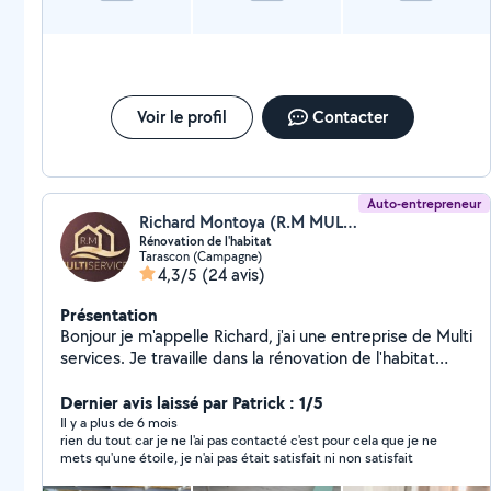
Voir le profil
Contacter
Auto-entrepreneur
Richard Montoya (R.M MULTISERVICES & PROMO CARREAUX)
Rénovation de l'habitat
Tarascon (Campagne)
4,3/5
(24 avis)
Présentation
Bonjour je m'appelle Richard, j'ai une entreprise de Multi
services. Je travaille dans la rénovation de l'habitat
général (plomberie, carrelage,peinture, électricité,
maçonnerie) très sérieux et sympathique mes
Dernier avis laissé par Patrick : 1/5
prestations sont faites sur devis.
Il y a plus de 6 mois
rien du tout car je ne l'ai pas contacté c'est pour cela que je ne
mets qu'une étoile, je n'ai pas était satisfait ni non satisfait