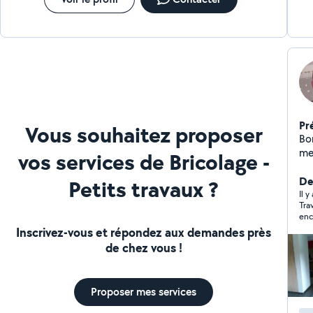
Pr
Vous souhaitez proposer
Bo
me
vos services de Bricolage -
plo
ég
Der
Petits travaux ?
so
Il 
Trav
enc
Inscrivez-vous et répondez aux demandes près
de chez vous !
Proposer mes services