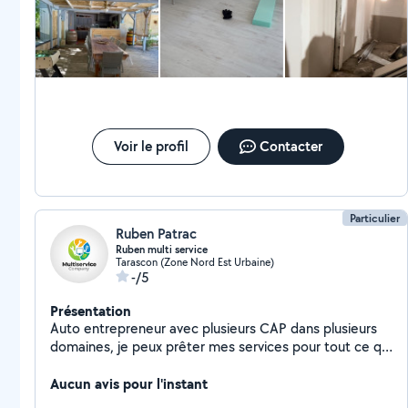
Voir le profil
Contacter
Particulier
Ruben Patrac
Ruben multi service
Tarascon (Zone Nord Est Urbaine)
-/5
Présentation
Auto entrepreneur avec plusieurs CAP dans plusieurs
domaines, je peux prêter mes services pour tout ce qui
est lié à l'élagage , le bâtiment et l'entretien extérieur,
si vous m'accordez votre confiance, je vous promets un
Aucun avis pour l'instant
travail de qualité et très professionnel