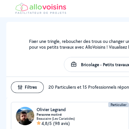
Fixer une tringle, reboucher des trous ou changer u
pour vos petits travaux avec AlloVoisins ! Visualise
Filtres
20 Particuliers et 15 Professionnels répo
Particulier
Olivier Legrand
Personne motivé
Beaucaire (Les Cariatides)
4,8/5
(98 avis)