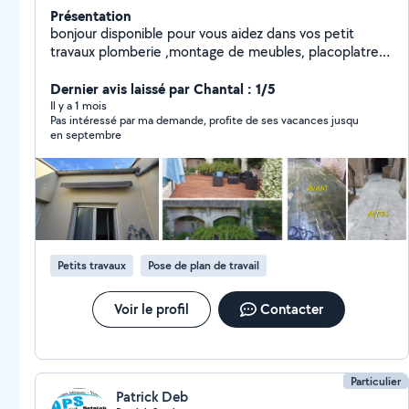
Présentation
bonjour disponible pour vous aidez dans vos petit
travaux plomberie ,montage de meubles, placoplatre
peinture installation de cuisine pose de parquet
stratifié ou pvc débouchage de canalisations
Dernier avis laissé par Chantal : 1/5
,électricité a votre service cordialement
Il y a 1 mois
Pas intéressé par ma demande, profite de ses vacances jusqu
en septembre
Petits travaux
Pose de plan de travail
Voir le profil
Contacter
Particulier
Patrick Deb