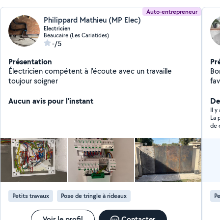
Auto-entrepreneur
Philippard Mathieu (MP Elec)
Electricien
Beaucaire (Les Cariatides)
-/5
Présentation
Pr
Électricien compétent à l'écoute avec un travaille
Bon
toujour soigner
fav
to
Aucun avis pour l'instant
bi
De
Il y
La 
de 
c’e
sym
aty
Petits travaux
Pose de tringle à rideaux
Pe
Voir le profil
Contacter