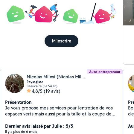
M'inscrire
Auto-entrepreneur
Nicolas Milesi (Nicolas Milesi Services)
Paysagiste
Beaucaire (Le Sizen)
4,8/5
(19 avis)
Présentation
Pr
Je vous propose mes services pour l'entretien de vos
Bon
espaces verts mais aussi pour la taille et la coupe de
d'e
vos arbres. Je me déplace dans un grand rayon autour
sé
de Beaucaire. Devis sur simple demande Taille de haie
Dernier avis laissé par Julie : 5/5
ch
Au
Tonte du gazon Taille arbre Abatage arbre
Il y a plus de 6 mois