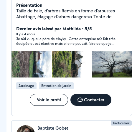
Présentation
Taille de haie, d'arbres Remis en forme d'arbustes
Abattage, élagage d'arbres dangereux Tonte de
pelouse débroussaillage Évacuation de déchets
Dernier avis laissé par Mathilda : 5/5
Il y a 4 mois
Je n'ai vu que le père de Mayky . Cette entreprise m'a l'air très
équipée et est réactive mais elle ne pouvait faire ce que je
désirais et qui est sûrement irréalisable.
Jardinage
Entretien de jardin
Voir le profil
Contacter
Particulier
Baptiste Gobet