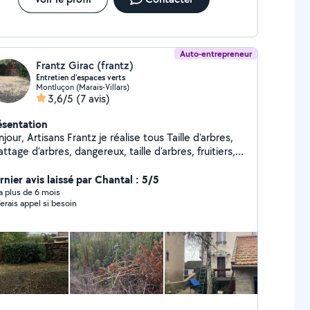
Auto-entrepreneur
Frantz Girac (frantz)
Entretien d'espaces verts
Montluçon (Marais-Villars)
3,6/5
(7 avis)
ésentation
rantz je réalise tous Taille d'arbres,
ttage d'arbres, dangereux, taille d'arbres, fruitiers,
broussaillage, tonte de pelouse, évacuation des
chets vos travaux nettoyage de toiture, nettoyage
rnier avis laissé par Chantal : 5/5
 façade dallage petits. Travaux de maçonnerie devis
y a plus de 6 mois
ferais appel si besoin
tuit. Je suis un professionnel de plus de 10 ans
expérience auto entrepreneur. À mon compte
hésitez t'es pas à me contacter pour plus de
nseignements aux 06/02/39 0011