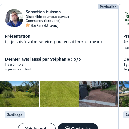
Particulier
Sebastien buisson
Disponible pour tous travaux
Commentry (1ère zone)
4,6/5
(43 avis)
Présentation
Pr
bjr je suis à votre service pour vos diferent travaux
Je 
haies Désherbage Créatio
po
Dernier avis laissé par Stéphanie : 5/5
De
Il y a 3 mois
Il y
équipe ponctuel
Tro
Jardinage
Ja
Voir le profil
Contacter