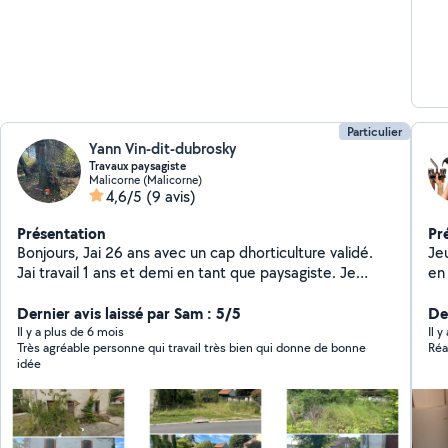
Particulier
Yann Vin-dit-dubrosky
Travaux paysagiste
Malicorne (Malicorne)
4,6/5
(9 avis)
Présentation
Pr
Bonjours, Jai 26 ans avec un cap dhorticulture validé.
Je
Jai travail 1 ans et demi en tant que paysagiste. Je
en
réalise tonte taille des haies débroussaillage etc Je
pet
peut aussi effectuer plusieurs travaux comme dans le
Dernier avis laissé par Sam : 5/5
Der
bâtiment. Pour tout renseignement me contacter.
Il y a plus de 6 mois
Il 
Très agréable personne qui travail très bien qui donne de bonne
Réa
idée