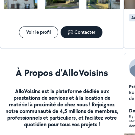
Ja
Voir le profil
Contacter
À Propos d’AlloVoisins
Pr
AlloVoisins est la plateforme dédiée aux
Bo
prestations de services et à la location de
de 
matériel à proximité de chez vous ! Rejoignez
aut
notre communauté de 4,5 millions de membres,
Der
Il 
professionnels et particuliers, et facilitez votre
ste
quotidien pour tous vos projets !
dom
rai