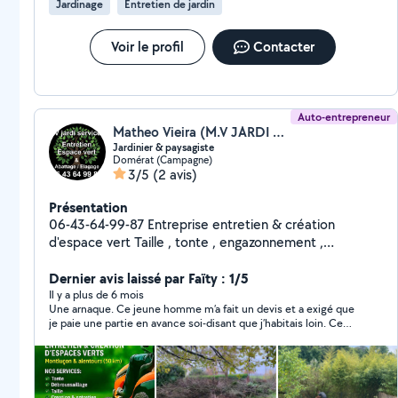
Jardinage
Entretien de jardin
Voir le profil
Contacter
Auto-entrepreneur
Matheo Vieira (M.V JARDI SERVICES)
Jardinier & paysagiste
Domérat (Campagne)
3/5
(2 avis)
Présentation
06-43-64-99-87 Entreprise entretien & création
d'espace vert Taille , tonte , engazonnement ,
débroussaillage , petit élagage , petit abattage , petit
dessouchage , plantation , entretien parc et jardin
Dernier avis laissé par Faïty : 1/5
professionnel ou particulier Entreprise sérieuse devis
Il y a plus de 6 mois
Une arnaque. Ce jeune homme m’a fait un devis et a exigé que
gratuit et travail efficace et soigné avec une
je paie une partie en avance soi-disant que j’habitais loin. Ce
intervention rapide
que j’ai fait et depuis le mois d’août, il trouve des excuses et
n’est jamais passé pour effectuer la prestation. J’ai relancé x
fois,. Absolument pas professionnel mais plutôt voleur. À fuir…