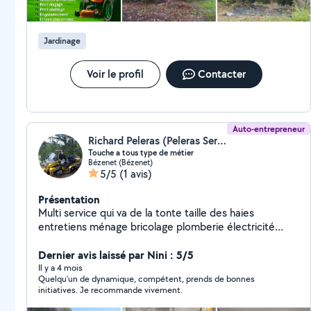
Jardinage
Voir le profil
Contacter
Auto-entrepreneur
Richard Peleras (Peleras Service)
Touche a tous type de métier
Bézenet (Bézenet)
5/5
(1 avis)
Présentation
Multi service qui va de la tonte taille des haies
entretiens ménage bricolage plomberie électricité
ect... Valide pour le sezu et chèque emploie service
Dernier avis laissé par Nini : 5/5
Il y a 4 mois
Quelqu’un de dynamique, compétent, prends de bonnes
initiatives. Je recommande vivement.