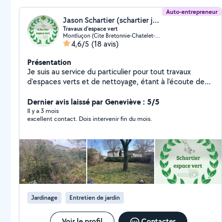
Auto-entrepreneur
Jason Schartier (schartier jason)
Travaux d'espace vert
Montluçon (Cite Bretonnie-Chatelet-Favieres-Conches)
4,6/5
(18 avis)
Présentation
Je suis au service du particulier pour tout travaux
d'espaces verts et de nettoyage, étant à l'écoute des
particuliers n'hésitez pas à me contacter
Dernier avis laissé par Geneviève : 5/5
Il y a 3 mois
excellent contact. Dois intervenir fin du mois.
Jardinage
Entretien de jardin
Voir le profil
Contacter