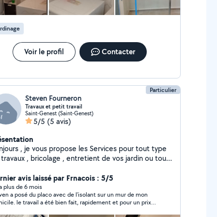
rdinage
Voir le profil
Contacter
Particulier
Steven Fourneron
Travaux et petit travail
Saint-Genest (Saint-Genest)
5/5
(5 avis)
ésentation
njours , je vous propose les Services pour tout type
travaux , bricolage , entretient de vos jardin ou tout
re type de petit travail
nier avis laissé par Frnacois : 5/5
y a plus de 6 mois
ven a posé du placo avec de l'isolant sur un mur de mon
icile. le travail a été bien fait, rapidement et pour un prix
sonnable