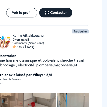
Voir le profil
Contacter
Particulier
Karim Ait akkouche
Divers travail
Commentry (3ieme Zone)
5/5
(1 avis)
ésentation
une homme dynamique et polyvalent cherche travail
 bricolage , électricité, plomberie,maçonnerie,et
its travaux
nier avis laissé par Vilieyr : 5/5
y a plus de 6 mois
ctif