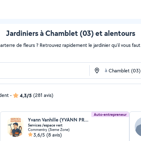
Jardiniers à Chamblet (03) et alentours
rterre de fleurs ? Retrouvez rapidement le jardinier qu'il vous faut s
à
ndent
-
4,3/5
(281 avis)
Auto-entrepreneur
Yvann Vanhille (YVANN PROD)
Services /espace vert
Commentry (3ieme Zone)
3,6/5
(8 avis)