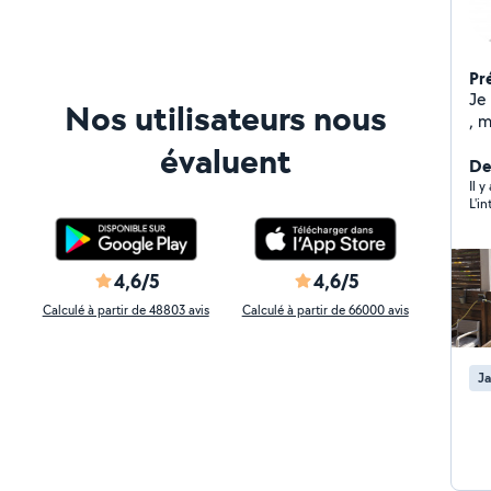
Pr
Je 
Nos utilisateurs nous
, mur fondation ,dalle terras
,pose
évaluent
dom
Der
mé
Il 
L'i
4,6/5
4,6/5
Calculé à partir de 48803 avis
Calculé à partir de 66000 avis
Ja