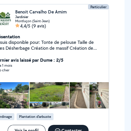
Particulier
Benoit Carvalho De Amim
Jardinier
Montluçon (Saint-Jean)
4,4/5
(9 avis)
ésentation
suis disponible pour: Tonte de pelouse Taille de
n de massif Création de
tager
rnier avis laissé par Dume : 2/5
 a 1 mois
p cher
rdinage
Plantation d'arbuste
Voir le profil
Contacter