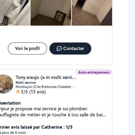
Voir le profil
Contacter
Auto-entrepreneur
Tony araujo (a m multi service)
Multi service
Montluçon (Cite Bretonnie-Chatelet-Favieres-Conches)
3/5
(13 avis)
ésentation
njour je propose mai service je sui plombier
uffagiste de métier et je touche à tou salle de bain
é en main rénovation de a /z
nier avis laissé par Catherine : 1/5
y a plus de 6 mois