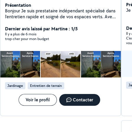
Pr
Présentation
Bonjour Je suis prestataire indépendant spécialisé dans
l'entretien rapide et soigné de vos espaces verts. Avec
Service Express, vous bénéficiez d'un travail propre,
De
ponctuel et efficace. Services proposés : Tonte de
Dernier avis laissé par Martine : 1/5
Il y
pelouse Débroussaillage de terrain Ramassage et
Il y a plus de 6 mois
C'e
trop cher pour mon budget
évacuation des déchets verts Nettoyage de jardin
vou
autres Réponse rapide Intervention possible sous 24 à
48h Devis gratuit et sans engagement Je m'adapte à
vos besoins ponctuels ou réguliers. Travail sérieux
garanti N'hésitez pas à me contacter ! o6 i8 i2 3i 9o
Ja
Jardinage
Entretien de terrain
Voir le profil
Contacter