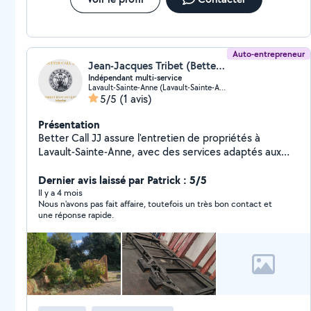
Auto-entrepreneur
Jean-Jacques Tribet (Bettercalljj)
Indépendant multi-service
Lavault-Sainte-Anne (Lavault-Sainte-Anne)
5/5
(1 avis)
Présentation
Better Call JJ assure l'entretien de propriétés à
Lavault-Sainte-Anne, avec des services adaptés aux
particuliers et aux professionnels. Chaque intervention
est réalisée avec soin pour garantir la qualité et la
Dernier avis laissé par Patrick : 5/5
durabilité des travaux
Il y a 4 mois
Nous n'avons pas fait affaire, toutefois un très bon contact et
une réponse rapide.