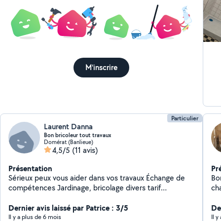
M'inscrire
Particulier
Laurent Danna
Bon bricoleur tout travaux
Domérat (Banlieue)
4,5/5
(11 avis)
Présentation
Pr
Sérieux peux vous aider dans vos travaux Échange de
Bo
compétences Jardinage, bricolage divers tarif
cha
raisonnable
cl
Dernier avis laissé par Patrice : 3/5
Der
Il y a plus de 6 mois
Il 