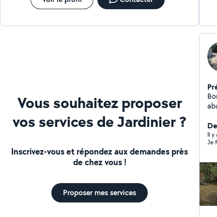
Pr
Bonjour, Artisans F
Vous souhaitez proposer
aba
dé
vos services de Jardinier ?
dé
De
de
Il 
Je 
gra
Inscrivez-vous et répondez aux demandes près
d'
de chez vous !
N'
re
Proposer mes services