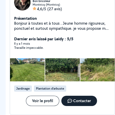
Bon bricoleur
Montvicq (Montvicq)
4,6/5
(27 avis)
Présentation
Bonjour à toutes et à tous . Jeune homme rigoureux,
ponctuel et surtout sympathique. je vous propose mes
services en espaces verts (tonte de pelouse, taillage
de haie, désherbage, debrousaillage...) ainsi que le
Dernier avis laissé par Leidy : 5/5
bricolage intérieur(peinture murs et plafonds, ratissage
Il y a 1 mois
Travaille impeccable.
à l'enduit, bande à placo pose de parquet flottant,
faïence, pierre de parement, montage de meubles etc
)et extérieur ( peinture volets, karcher...) je reste à
votre disposition pour toutes questions ou demande .
Bonne journée à tous .
Jardinage
Plantation d'arbuste
Voir le profil
Contacter