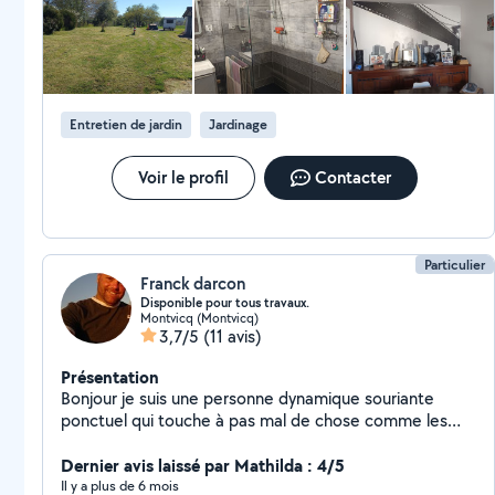
Entretien de jardin
Jardinage
Voir le profil
Contacter
Particulier
Franck darcon
Disponible pour tous travaux.
Montvicq (Montvicq)
3,7/5
(11 avis)
Présentation
Bonjour je suis une personne dynamique souriante
ponctuel qui touche à pas mal de chose comme les
espaces vert, (elagage, abattage, taille etc, petit
bricolage, evacuation dechet multiple, déménagement
Dernier avis laissé par Mathilda : 4/5
etc travail rapide et soigné.
Il y a plus de 6 mois