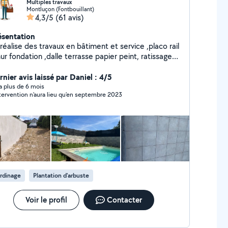
Multiples travaux
Montluçon (Fontbouillant)
4,3/5
(61 avis)
ésentation
réalise des travaux en bâtiment et service ,placo rail
se papier peint, ratissage
 sanitaires , transport manutention aide à
icile réparation auto tonte pelouse taille haie
nier avis laissé par Daniel : 4/5
nage pose fenêtre ext .. à la demande du client
y a plus de 6 mois
ntervention n'aura lieu qu'en septembre 2023
rdinage
Plantation d'arbuste
Voir le profil
Contacter