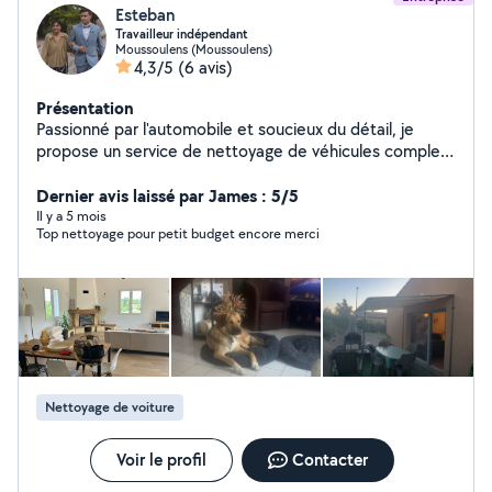
Esteban
Travailleur indépendant
Moussoulens (Moussoulens)
4,3/5
(6 avis)
Présentation
Passionné par l'automobile et soucieux du détail, je
propose un service de nettoyage de véhicules complet,
intérieur et extérieur. Que ce soit pour redonner de
l'éclat à votre voiture, enlever les taches tenaces ou
Dernier avis laissé par James : 5/5
simplement l'entretenir régulièrement, je m'engage à
Il y a 5 mois
Top nettoyage pour petit budget encore merci
fournir un travail soigné, efficace et personnalisé selon
vos besoins. Je n'ai pas l'abonnement premium voici
mon numéro de telephone 6. 12. 71. 13 . 32 Nettoyage
intérieur / extérieur Aspiration complète, tissus,
plastiques, vitres Déplacement possible selon votre
localisation Véhicules particuliers ou professionnels
Nettoyage de voiture
Voir le profil
Contacter