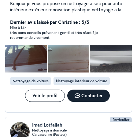
Bonjour je vous propose un nettoyage a sec pour auto
intérieur extérieur renovation plastique nettoyage a la
céramique polich ect également pour moto de
certaines catégories scooter tondeuse pour plus de
Dernier avis laissé par Christine : 5/5
renseignements veuillez me contacter par messagerie
Hier à 14h
très bons conseils prévenant gentil et très réactif je
boîte mail
recommande vivement
Nettoyage de voiture
Nettoyage intérieur de voiture
Voir le profil
Contacter
Particulier
Imad Lotfallah
Nettoyage à domicile
Carcassonne (Pasteur)