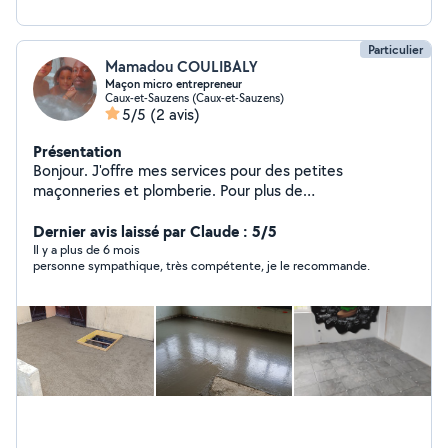
Particulier
Mamadou COULIBALY
Maçon micro entrepreneur
Caux-et-Sauzens (Caux-et-Sauzens)
5/5
(2 avis)
Présentation
Bonjour. J'offre mes services pour des petites
maçonneries et plomberie. Pour plus de
renseignements n'hésitez pas à m'écrire cordialement
Mr Coulibaly.
Dernier avis laissé par Claude : 5/5
Il y a plus de 6 mois
personne sympathique, très compétente, je le recommande.