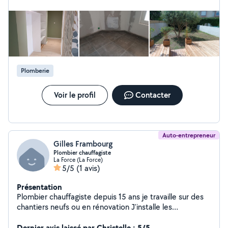
Plomberie
Voir le profil
Contacter
Auto-entrepreneur
Gilles Frambourg
Plombier chauffagiste
La Force (La Force)
5/5
(1 avis)
Présentation
Plombier chauffagiste depuis 15 ans je travaille sur des
chantiers neufs ou en rénovation J'installe les
climatisations et pompes à chaleur Je suis disponible
pour petits et gros travaux ainsi que les dépannages. Je
Dernier avis laissé par Christelle : 5/5