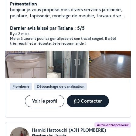
Présentation
bonjour je vous propose mes divers services jardinerie,
peinture, tapisserie, montage de meuble, travaux divers
quelconques, n hésitez pas a me contacter a bientôt de
vous lire ou de vous rendre services
Dernier avis laissé par Tatiana : 5/5
cordialement...Laurent
Il y a 2 mois
Merci à Laurent pour sa gentillesse et son travail soigné. Il a été
très réactif et a l écoute. Je le recommande !
Plomberie
Débouchage de canalisation
Voir le profil
Contacter
Auto-entrepreneur
Hamid Hattouchi (AJH PLOMBERIE)
Plombier chauffagiste