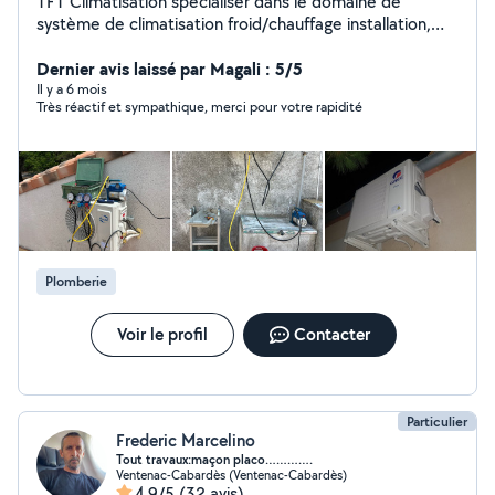
TFT Climatisation spécialiser dans le domaine de
système de climatisation froid/chauffage installation,
maintenance, dépannage
Dernier avis laissé par Magali : 5/5
Il y a 6 mois
Très réactif et sympathique, merci pour votre rapidité
Plomberie
Voir le profil
Contacter
Particulier
Frederic Marcelino
Tout travaux:maçon placo………….
Ventenac-Cabardès (Ventenac-Cabardès)
4,9/5
(32 avis)