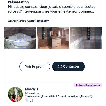
Présentation
Minutieux, consciencieux je suis disponible pour toutes
sortes d'intervention chez vous en extérieur comme
intérieur - spécialiste chauffagiste, plomberie soudure ,
petit travaux, montage de meuble , livraison déménage,
Aucun avis pour l'instant
vide maison débarras, entretiens d'espace vert ,
Voir le profil
Contacter
Auto-entrepreneur
Mehdy T
Rénovation
Carcassonne (Saint-Michel,Domairon,Artigues,Estagnol)
-/5