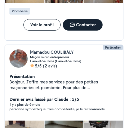
Plomberie
Voir le profil
Contacter
Particulier
Mamadou COULIBALY
Maçon micro entrepreneur
Caux-et-Sauzens (Caux-et-Sauzens)
5/5
(2 avis)
Présentation
Bonjour. J'offre mes services pour des petites
maçonneries et plomberie. Pour plus de
renseignements n'hésitez pas à m'écrire cordialement
Mr Coulibaly.
Dernier avis laissé par Claude : 5/5
Il y a plus de 6 mois
personne sympathique, très compétente, je le recommande.