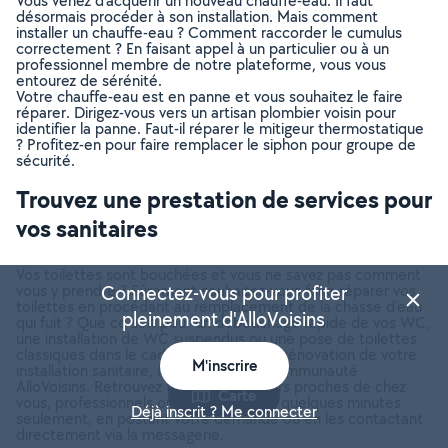
Vous venez d’acquérir un nouveau chauffe-eau. Il faut
désormais procéder à son installation. Mais comment
installer un chauffe-eau ? Comment raccorder le cumulus
correctement ? En faisant appel à un particulier ou à un
professionnel membre de notre plateforme, vous vous
entourez de sérénité.
Votre chauffe-eau est en panne et vous souhaitez le faire
réparer. Dirigez-vous vers un artisan plombier voisin pour
identifier la panne. Faut-il réparer le mitigeur thermostatique
? Profitez-en pour faire remplacer le siphon pour groupe de
sécurité.
Trouvez une prestation de services pour
vos sanitaires
Vos toilettes sont bouchées et vous ne savez pas comment
vous y prendre ? Sûrement souhaitez-vous faire réparer vos
Connectez-vous pour profiter
toilettes en procédant au remplacement de la chasse d’eau
pleinement d'AlloVoisins
qui fuit ? Que ce soit pour un débouchage rapide de vos WC,
une installation de WC suspendus ou une pose de toilettes
classiques dans le cadre d’un projet de rénovation de votre
M'inscrire
installation sanitaire, faites appel à la communauté
AlloVoisins. Retrouvez tous les plombiers proches de chez
Carte
vous, professionnels ou particuliers, en quelques minutes
Déjà inscrit ? Me connecter
seulement, en postant votre demande ou en les contactant
directement via la messagerie.