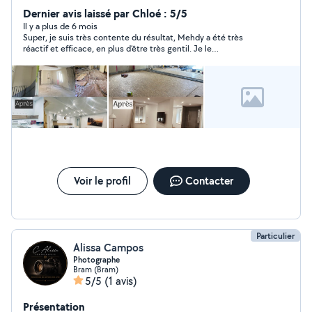
chez des particulier . Jugez en par vous même selon les
Dernier avis laissé par Chloé : 5/5
photos .
Il y a plus de 6 mois
Super, je suis très contente du résultat, Mehdy a été très
réactif et efficace, en plus d’être très gentil. Je le
recommande.
Voir le profil
Contacter
Particulier
Alissa Campos
Photographe
Bram (Bram)
5/5
(1 avis)
Présentation