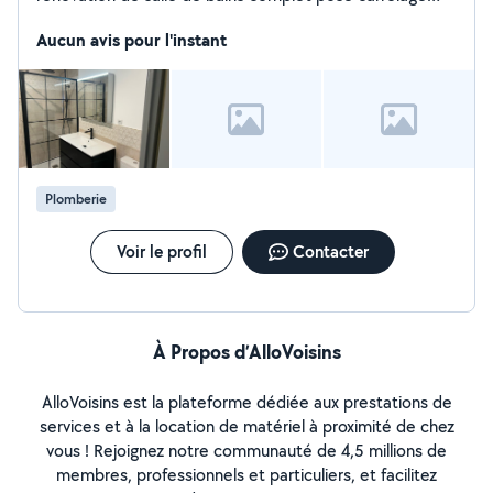
remplacement des appareils sanitaire et plus la peinture
merci pour votre confiance cordialement shahid
Aucun avis pour l'instant
Plomberie
Voir le profil
Contacter
À Propos d’AlloVoisins
AlloVoisins est la plateforme dédiée aux prestations de
services et à la location de matériel à proximité de chez
vous ! Rejoignez notre communauté de 4,5 millions de
membres, professionnels et particuliers, et facilitez