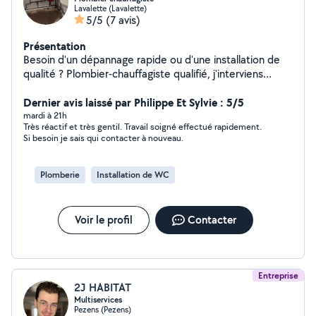
Lavalette (Lavalette)
5/5
(7 avis)
Présentation
Besoin d'un dépannage rapide ou d'une installation de
qualité ? Plombier-chauffagiste qualifié, j'interviens
efficacement sur toutes vos urgences (fuites,
débouchage, pannes de chauffage) ainsi que sur vos
Dernier avis laissé par Philippe Et Sylvie : 5/5
projets de rénovation. Travail propre, tarifs transparents
mardi à 21h
Très réactif et très gentil. Travail soigné effectué rapidement.
et satisfaction garantie. Contactez-moi !
Si besoin je sais qui contacter à nouveau.
Plomberie
Installation de WC
Voir le profil
Contacter
Entreprise
2J HABITAT
Multiservices
Pezens (Pezens)