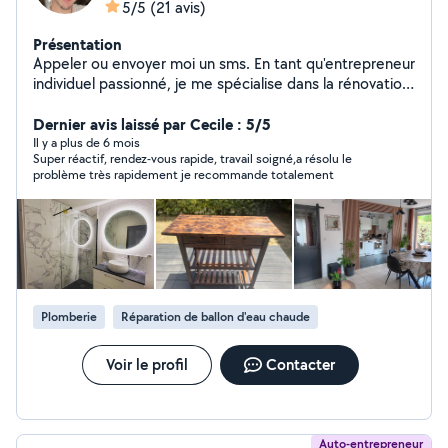
5/5
(21 avis)
Présentation
Appeler ou envoyer moi un sms. En tant qu'entrepreneur
individuel passionné, je me spécialise dans la rénovation
et les petits travaux domestiques. Mon approche
personnalisée garantit une attention méticuleuse à
Dernier avis laissé par Cecile : 5/5
chaque détail.
Il y a plus de 6 mois
Super réactif, rendez-vous rapide, travail soigné,a résolu le
problème très rapidement je recommande totalement
Plomberie
Réparation de ballon d'eau chaude
Voir le profil
Contacter
Auto-entrepreneur