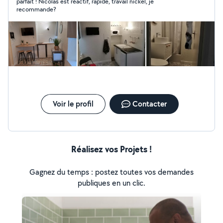
parfait ! Nicolas est réactif, rapide, travail nickel, je
également conseiller de vente en magasin de bricolage,
recommande?
je vous accompagne dans vos projets.
Voir le profil
Contacter
Réalisez vos Projets !
Gagnez du temps : postez toutes vos demandes
publiques en un clic.