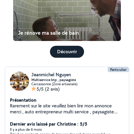
Je rénove ma salle de bain
Découvrir
Particulier
Jeanmichel Nguyen
Multiservice btp , paysagiste
Carcassonne (Zone artisanale)
5/5
(2 avis)
Présentation
Rarement sur le site veuillez bien lire mon annonce
merci , auto entrepreneur multi service , paysagiste
confirmé 0,35 EUR le mètre carré avec bordure ,
travaux BTP acquis évalué ( carrelage , élect , peinture
Dernier avis laissé par Christine : 5/5
rénovation salle de bain , Placo, pergola )z
Il y a plus de 6 mois