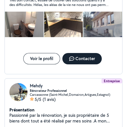
Très bon contact, essaie de trouver des solutions quand il y a
des difficultés. Hélas, les aléas de la vie ne nous ont pas permis
de faire travailler cette personne pour qui je recommande.
Voir le profil
Contacter
Entreprise
Mehdy
Rénovateur Professionnel
Carcassonne (Saint-Michel,Domairon,Artigues,Estagnol)
5/5
(1 avis)
Présentation
Passionné par la rénovation, je suis propriétaire de 5
biens dont tout a été réalisé par mes soins .A mon
temps je prends plaisir à réaliser un travail fini et soigné