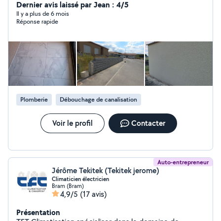
classique poteaux, mur de soutènement, piscine ,
Dernier avis laissé par Jean : 4/5
cabanon de jardin, maison individuelle, fondation ,
Il y a plus de 6 mois
Réponse rapide
plancher, revêtement de façade etc ..
Plomberie
Débouchage de canalisation
Voir le profil
Contacter
Auto-entrepreneur
Jérôme Tekitek (Tekitek jerome)
Climaticien électricien
Bram (Bram)
4,9/5
(17 avis)
Présentation