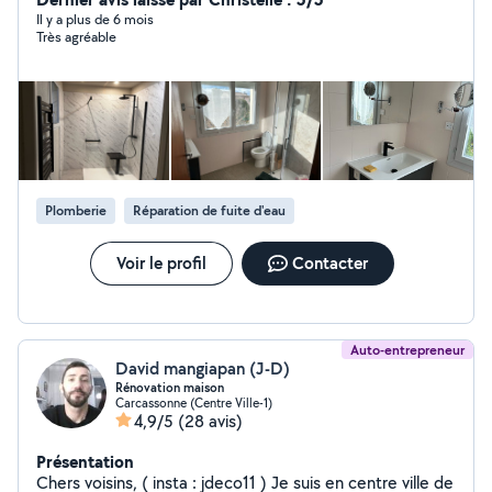
possède une assurance décennale et je parle anglais !
Il y a plus de 6 mois
Très agréable
Plomberie
Réparation de fuite d'eau
Voir le profil
Contacter
Auto-entrepreneur
David mangiapan (J-D)
Rénovation maison
Carcassonne (Centre Ville-1)
4,9/5
(28 avis)
Présentation
Chers voisins, ( insta : jdeco11 ) Je suis en centre ville de