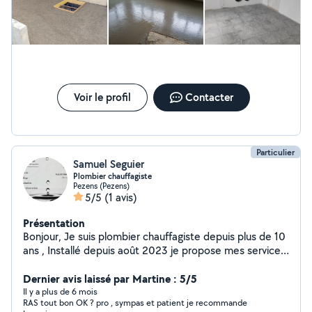
Voir le profil
Contacter
Particulier
Samuel Seguier
Plombier chauffagiste
Pezens (Pezens)
5/5
(1 avis)
Présentation
Bonjour, Je suis plombier chauffagiste depuis plus de 10
ans , Installé depuis août 2023 je propose mes services
de plomberie chauffage, dépannage en neuf et
rénovation. Titulaire d'une assurance décennale.
Dernier avis laissé par Martine : 5/5
Il y a plus de 6 mois
RAS tout bon OK ? pro , sympas et patient je recommande