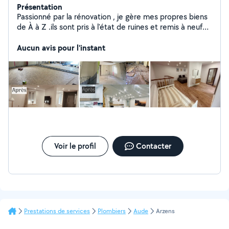
Présentation
Passionné par la rénovation , je gère mes propres biens
de À à Z .ils sont pris à l'état de ruines et remis à neuf
avec des équipements derniers cris . Je passe donc par
tous les corps d'états et m'adapte à toutes les
Aucun avis pour l'instant
situations pour un résultat optimal .
Voir le profil
Contacter
Prestations de services
Plombiers
Aude
Arzens