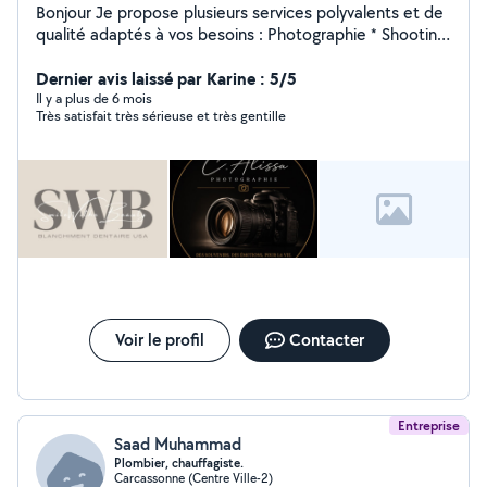
Bonjour Je propose plusieurs services polyvalents et de
qualité adaptés à vos besoins : Photographie * Shooting
portrait, couple, famille ou événementiel * Retouches
soignées pour un rendu professionnel Blanchiment
Dernier avis laissé par Karine : 5/5
dentaire esthétique * Résultat naturel et éclatant *
Il y a plus de 6 mois
Très satisfait très sérieuse et très gentille
Prestation réalisée avec sérieux et hygiène Création
graphique * Création de logos modernes et
personnalisés * Identité visuelle pour entreprises,
associations ou projets Je suis quelqu'un de sérieuse,
créatif et à l'écoute de vos attentes afin de vous
garantir un résultat qui vous correspond parfaitement.
Disponible et réactif, je peux me déplacer selon le
projet. N'hésitez pas à me contacter pour discuter de
votre besoin ou demander un devis
Voir le profil
Contacter
Entreprise
Saad Muhammad
Plombier, chauffagiste.
Carcassonne (Centre Ville-2)