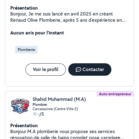
Présentation
Bonjour, Je me suis lancé en avril 2025 en créant
Renaud Olive Plomberie, après 5 ans d'expérience en
tant qu'ouvrier plombier, chauffagiste. Grâce à ces
années sur le terrain, j'ai acquis un solide savoir-faire que
Aucun avis pour l'instant
je mets aujourd'hui au service de vos projets. Je
propose tous types de travaux de plomberie et
Plomberie
chauffagiste : installation de sanitaires, rénovation de
salles de bain, recherche de fuites, dépannage,
remplacement de chauffe-eau, dépannage chaudière,
Voir le profil
Contacter
Je suis réactif, soigneux, à l'écoute de mes clients et
toujours soucieux de la qualité du travail rendu.
Auto-entrepreneur
Shahid Muhammad (M.A)
Plombier
Carcassonne (Centre Ville-2)
-/5
Présentation
Bonjour M.A plomberie vous propose ses services
rénovation de salle de bains complet pose carrelage