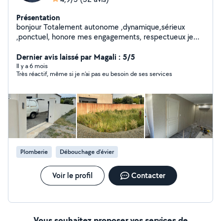
Présentation
bonjour Totalement autonome ,dynamique,sérieux
,ponctuel, honore mes engagements, respectueux je
réaliserai pour vous vos travaux à votre convenance
particulièrement la maçonnerie ou tout autre , mais
Dernier avis laissé par Magali : 5/5
aussi élagage ou jardinage Merci cordialement Fred
Il y a 6 mois
Très réactif, même si je n’ai pas eu besoin de ses services
Plomberie
Débouchage d'évier
Voir le profil
Contacter
Vous souhaitez proposer vos services de