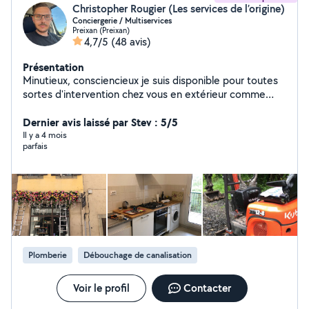
Christopher Rougier (Les services de l’origine)
Conciergerie / Multiservices
Preixan (Preixan)
4,7/5
(48 avis)
Présentation
Minutieux, consciencieux je suis disponible pour toutes
sortes d'intervention chez vous en extérieur comme
intérieur. - Ménage/ blanchisserie - Gestion
d'appartements Airbnb - Petits travaux, montage de
Dernier avis laissé par Stev : 5/5
meuble , vide maison débarras, entretien des espaces
Il y a 4 mois
parfais
verts, etc - Aménagement intérieurs etc.
Plomberie
Débouchage de canalisation
Voir le profil
Contacter