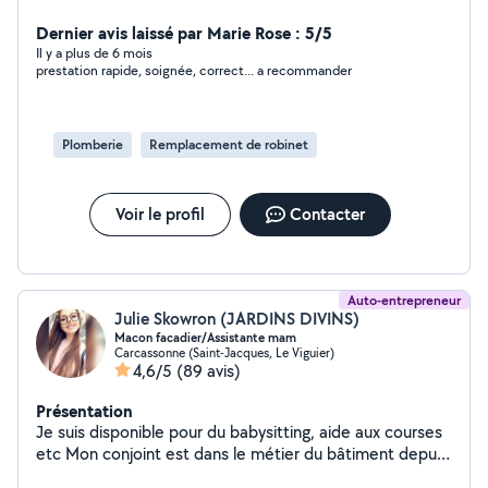
restauration et bricoleur fou toujours prêt à apprendre.
J'aime aussi faire la cuisine et travailler le cuir. Et enfin, je
Dernier avis laissé par Marie Rose : 5/5
suis particulièrement sensible à tout ce qui touche au
Il y a plus de 6 mois
prestation rapide, soignée, correct... a recommander
magnétisme et à à la PES.
Plomberie
Remplacement de robinet
Voir le profil
Contacter
Auto-entrepreneur
Julie Skowron (JARDINS DIVINS)
Macon facadier/Assistante mam
Carcassonne (Saint-Jacques, Le Viguier)
4,6/5
(89 avis)
Présentation
Je suis disponible pour du babysitting, aide aux courses
etc Mon conjoint est dans le métier du bâtiment depuis
11 ans Il réalise clôture, toiture terrasse, toiture