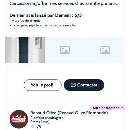
Carcassonne,j'offre mes services d' auto entrepreneur
qui sont assez large dans la rénovation intérieur peinture
toile de verre parquet enduit faience carrelage pose
Dernier avis laissé par Damien : 5/5
cuisine etc....j ai un book de mes prestations sur
Il y a plus de 6 mois
Pro, soigne, rapide super je recommande
demande...je travaille soigneusement...
Voir le profil
Contacter
Auto-entrepreneur
Renaud Olive (Renaud Olive Plomberie)
Plombier chauffagiste
Bram (Bram)
-/5