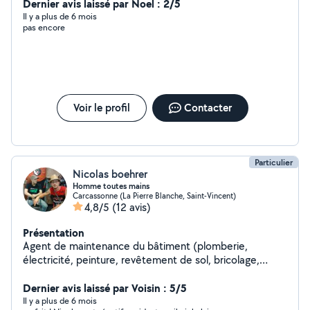
Dernier avis laissé par Noel : 2/5
Il y a plus de 6 mois
pas encore
Voir le profil
Contacter
Particulier
Nicolas boehrer
Homme toutes mains
Carcassonne (La Pierre Blanche, Saint-Vincent)
4,8/5
(12 avis)
Présentation
Agent de maintenance du bâtiment (plomberie,
électricité, peinture, revêtement de sol, bricolage,
montage de meubles, installation de cuisine, finitions,
agencement d'appartement, décoration...) 4 ans
Dernier avis laissé par Voisin : 5/5
d'expérience à l'hôtel de la cité de Carcassonne. Étant
Il y a plus de 6 mois