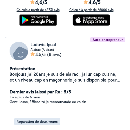
4,6/5
4,6/5
Calculé à partir de 48731 avis
Calculé à partir de 66000 avis
Auto-entrepreneur
Ludovic Igual
Alairac (Alairac)
4,5/5
(8 avis)
Présentation
Bonjours j'ai 28ans je suis de alairac , j'ai un cap cuisine,
et un niveau cap en maçonnerie je suis disponible pour
beaucoup d'œuvre, ainsi que de l'entretient de
bâtiment, ménage, jardinage montage de meuble, ect
Dernier avis laissé par Re : 5/5
ainsi que de la mécanique
Il y a plus de 6 mois
Gentillesse, Efficacité je recommande ce voisin
Réparation de deux-roues