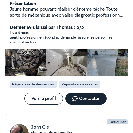
Présentation
Jeune homme pouvant réaliser d'énorme tâche Toute
sorte de mécanique avec valise diagnostic professionnel
Remplacement de vitrage Nettoyage de voiture
Domaine btp Pose de carrelage Enduire un mur Crée un
Dernier avis laissé par Thomas : 5/5
mur Rénovation
Il y a 3 mois
gentil professionnel répond au demande rassure les personnes
vraiment au top
Réparation de deux-roues
Réparation de scooter
Voir le profil
Contacter
Particulier
John Cls
électricien, dépannage élec