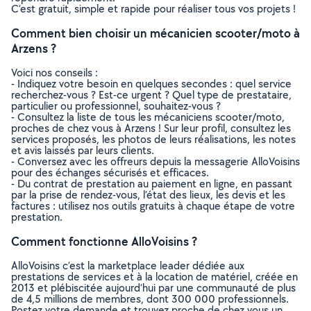
C’est gratuit, simple et rapide pour réaliser tous vos projets !
Comment bien choisir un mécanicien scooter/moto à
Arzens ?
Voici nos conseils :
- Indiquez votre besoin en quelques secondes : quel service
recherchez-vous ? Est-ce urgent ? Quel type de prestataire,
particulier ou professionnel, souhaitez-vous ?
- Consultez la liste de tous les mécaniciens scooter/moto,
proches de chez vous à Arzens ! Sur leur profil, consultez les
services proposés, les photos de leurs réalisations, les notes
et avis laissés par leurs clients.
- Conversez avec les offreurs depuis la messagerie AlloVoisins
pour des échanges sécurisés et efficaces.
- Du contrat de prestation au paiement en ligne, en passant
par la prise de rendez-vous, l’état des lieux, les devis et les
factures : utilisez nos outils gratuits à chaque étape de votre
prestation.
Comment fonctionne AlloVoisins ?
AlloVoisins c’est la marketplace leader dédiée aux
prestations de services et à la location de matériel, créée en
2013 et plébiscitée aujourd’hui par une communauté de plus
de 4,5 millions de membres, dont 300 000 professionnels.
Postez votre demande et trouvez proche de chez vous un