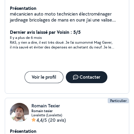
Présentation
mécanicien auto moto technicien électroménager
jardinage bricolages de mans en oure j'ai une valise
diagnostique pour effacer les codes défaut et trouve
les pannes
Dernier avis laissé par Voisin : 5/5
Il y a plus de 6 mois
RAS, y rien a dire, il est très doué. Je l'ai surnommé Mag Gaver,
il m'a sauvé et éviter des depenses en achetant du neuf. Je le
recommande pour ces services à d'autres personnes.
Voir le profil
Contacter
Particulier
Romain Texier
Romain texier
Lavalette (Lavalette)
4,4/5
(20 avis)
Présentation