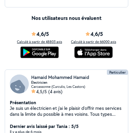
Nos utilisateurs nous évaluent
4,6/5
4,6/5
Calculé à partir de 48803 avis
Calculé à partir de 66000 avis
Particulier
Hamaid Mohammed Hamaid
Électricien
Carcassonne (Curculis, Les Castors)
4,5/5
(4 avis)
Présentation
Je suis un électricien et j'ai le plaisir d'offrir mes services
dans la limite du possible à mes voisins. Tous types
d'installation et dépannage électriques plus bricolage
multiple et dépannage connexion fibre optique
Dernier avis laissé par Tania : 5/5
Il y a plus de 6 mois