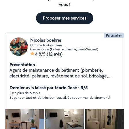
vous !
Proposer mes services
Particulier
Nicolas boehrer
Homme toutes mains
Carcassonne (La Pierre Blanche, Saint-Vincent)
4,8/5
(12 avis)
Présentation
Agent de maintenance du bâtiment (plomberie,
électricité, peinture, revêtement de sol, bricolage,
montage de meubles, installation de cuisine, finitions,
agencement d'appartement, décoration...) 4 ans
Dernier avis laissé par Marie-José : 5/5
d'expérience à l'hôtel de la cité de Carcassonne. Étant
Il y a plus de 6 mois
Super contact et du très bon travail. Je recommande virement!
également conseiller de vente en magasin de bricolage,
je vous accompagne dans vos projets.