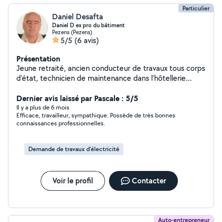
Particulier
Daniel Desafta
Daniel D ex pro du bâtiment
Pezens (Pezens)
5/5
(6 avis)
Présentation
Jeune retraité, ancien conducteur de travaux tous corps
d'état, technicien de maintenance dans l'hôtellerie
restauration et bricoleur fou toujours prêt à apprendre.
J'aime aussi faire la cuisine et travailler le cuir. Et enfin, je
Dernier avis laissé par Pascale : 5/5
suis particulièrement sensible à tout ce qui touche au
Il y a plus de 6 mois
Efficace, travailleur, sympathique. Possède de très bonnes
magnétisme et à à la PES.
connaissances professionnelles.
Demande de travaux d’électricité
Voir le profil
Contacter
Auto-entrepreneur