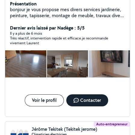
Présentation
bonjour je vous propose mes divers services jardinerie,
peinture, tapisserie, montage de meuble, travaux divers
quelconques, n hésitez pas a me contacter a bientôt de
vous lire ou de vous rendre services
Dernier avis laissé par Nadège : 5/5
cordialement...Laurent
Il y a plus de 6 mois
Très réactif, intervention rapide et efficace.je recommande
vivement Laurent
Voir le profil
Contacter
Auto-entrepreneur
Jérôme Tekitek (Tekitek jerome)
Climaticien électricien