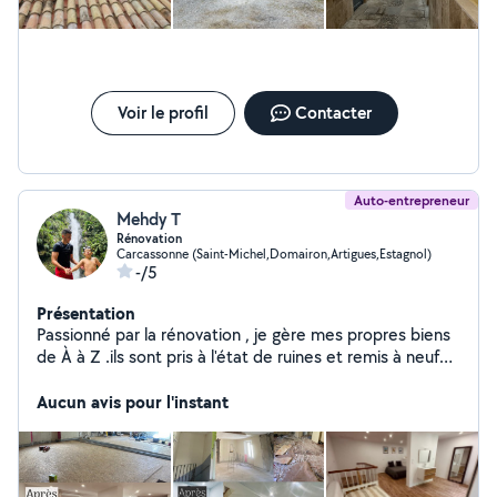
Voir le profil
Contacter
Auto-entrepreneur
Mehdy T
Rénovation
Carcassonne (Saint-Michel,Domairon,Artigues,Estagnol)
-/5
Présentation
Passionné par la rénovation , je gère mes propres biens
de À à Z .ils sont pris à l'état de ruines et remis à neuf
avec des équipements derniers cris . Je passe donc par
tous les corps d'états et m'adapte à toutes les
Aucun avis pour l'instant
situations pour un résultat optimal .