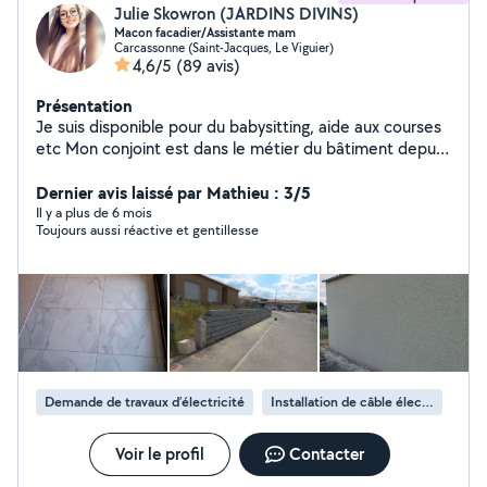
Julie Skowron (JARDINS DIVINS)
Macon facadier/Assistante mam
Carcassonne (Saint-Jacques, Le Viguier)
4,6/5
(89 avis)
Présentation
Je suis disponible pour du babysitting, aide aux courses
etc Mon conjoint est dans le métier du bâtiment depuis
11 ans Il réalise clôture, toiture terrasse, toiture
classique poteaux, mur de soutènement, piscine ,
Dernier avis laissé par Mathieu : 3/5
cabanon de jardin, maison individuelle, fondation ,
Il y a plus de 6 mois
Toujours aussi réactive et gentillesse
plancher, revêtement de façade etc ..
Demande de travaux d’électricité
Installation de câble électrique
Voir le profil
Contacter