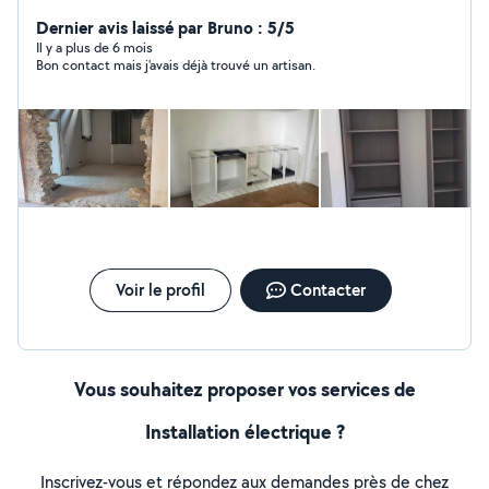
taille,création de jardins, etc. J'ai également un bagage
solide pour le bricolage. Je propose des travaux en tout
Dernier avis laissé par Bruno : 5/5
genre. Je suis polyvalent. Je suis méticuleux et j'aime le
Il y a plus de 6 mois
Bon contact mais j'avais déjà trouvé un artisan.
travail bien fait.
Voir le profil
Contacter
Vous souhaitez proposer vos services de
Installation électrique ?
Inscrivez-vous et répondez aux demandes près de chez