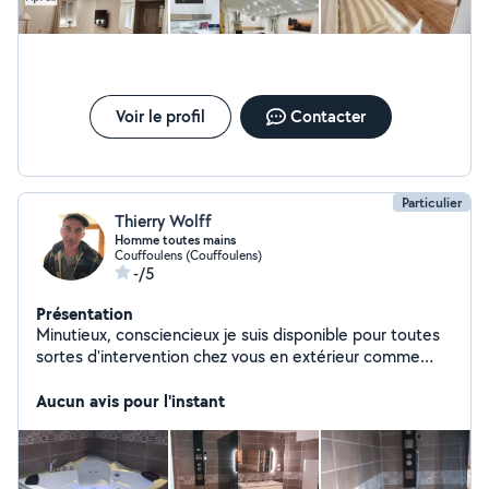
Voir le profil
Contacter
Particulier
Thierry Wolff
Homme toutes mains
Couffoulens (Couffoulens)
-/5
Présentation
Minutieux, consciencieux je suis disponible pour toutes
sortes d'intervention chez vous en extérieur comme
intérieur - spécialiste chauffagiste, plomberie soudure ,
petit travaux, montage de meuble , livraison déménage,
Aucun avis pour l'instant
vide maison débarras, entretiens d'espace vert ,