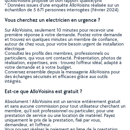
qu’AlloVoisins propose un bon rapport qualité/prix
* Données issues d’une enquête AlloVoisins réalisée sur un
échantillon de 5 671 personnes interrogées (Février 2024)
Vous cherchez un electricien en urgence ?
Sur AlloVoisins, seulement 10 minutes pour recevoir une
première réponse à votre demande. Postez votre demande
et trouvez en quelques minutes un membre de confiance,
autour de chez vous, pour votre besoin urgent de installation
électrique
Consultez les profils des membres, professionnels ou
particuliers, qui vous ont contacté. Présentation, photos de
réalisation, expertises, avis : trouvez l'offreur idéal, adapté à
votre demande et à votre budget.
Conversez ensemble depuis la messagerie AlloVoisins pour
des échanges sécurisés et efficaces grâce aux outils
intégrés.
Est-ce que AlloVoisins est gratuit ?
Absolument ! AlloVoisins est un service entièrement gratuit
et sans aucune commission pour tout utilisateur cherchant un
membre, qu’il soit professionnel ou particulier, pour une
prestation de service ou une location de matériel. Payez
uniquement le prix de la prestation, fixé par vous,
demandeur, et l’offreur.
Vous pouvez réaliser le paiement en ligne de la prestation