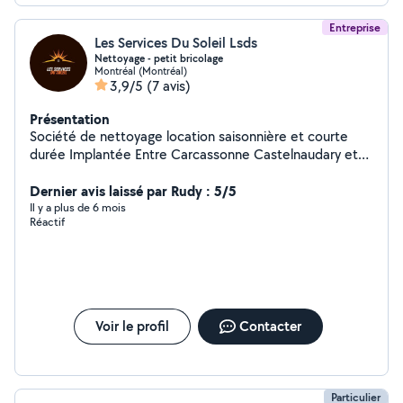
Entreprise
Les Services Du Soleil Lsds
Nettoyage - petit bricolage
Montréal (Montréal)
3,9/5
(7 avis)
Présentation
Société de nettoyage location saisonnière et courte
durée Implantée Entre Carcassonne Castelnaudary et
Limoux nous intervenons pour le nettoyage de vos biens
en location saisonnière où courte durée. Une équipe de
Dernier avis laissé par Rudy : 5/5
professionnels du nettoyage spécialisés minutieux et
Il y a plus de 6 mois
Réactif
réactifs. Nos tranches horaires d'intervention : 10h - 16h
11h - 17h Du lundi au dimanche toute l'année LES
SERVICES DU SOLEIL : NETTOYAGE - BLANCHISSERIE -
PETIT BRICOLAGE - ENTRETIEN PISCINE ET ESPACE
VERT
Voir le profil
Contacter
Particulier