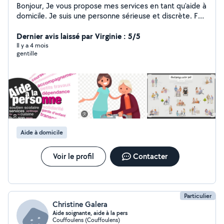
Bonjour, Je vous propose mes services en tant qu'aide à
domicile. Je suis une personne sérieuse et discrète. Fort
de mon expérience d'aide soignante, je vous propose
mes services pour: _ Aide au lever et au coucher - Aide à
Dernier avis laissé par Virginie : 5/5
la toilette avec aide partiel ou aide totale. - Aide à la
Il y a 4 mois
gentille
prise des repas ou effectuer le repas. - Je vous
accompagne à vos RDV médicaux, vous courses, les
balades et papier administratif. Au plaisir de vous
apporter mon aide
Aide à domicile
Voir le profil
Contacter
Particulier
Christine Galera
Aide soignante, aide à la pers
Couffoulens (Couffoulens)