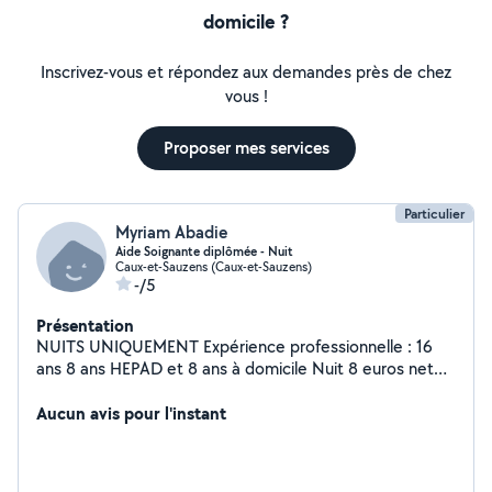
domicile ?
Inscrivez-vous et répondez aux demandes près de chez
vous !
Proposer mes services
Particulier
Myriam Abadie
Aide Soignante diplômée - Nuit
Caux-et-Sauzens (Caux-et-Sauzens)
-/5
Présentation
NUITS UNIQUEMENT Expérience professionnelle : 16
ans 8 ans HEPAD et 8 ans à domicile Nuit 8 euros net
de l'heure congés payés inclus Recherche Nuits
uniquement en CESU Déduction immédiate de l 'impôt
Aucun avis pour l'instant
sur fiche de paie éditée par l'URSSAF de 50% après
inscription via formulaire signé par les 2 parties.