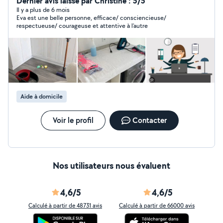
service :) Ps: Le respect mutuel de la vie privée est
Dernier avis laissé par Christine : 5/5
primordial
Il y a plus de 6 mois
Eva est une belle personne, efficace/ consciencieuse/
respectueuse/ courageuse et attentive à l’autre
Aide à domicile
Voir le profil
Contacter
Nos utilisateurs nous évaluent
4,6/5
4,6/5
Calculé à partir de 48731 avis
Calculé à partir de 66000 avis