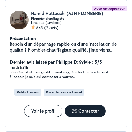
Auto-entrepreneur
Hamid Hattouchi (AJH PLOMBERIE)
Plombier chauffagiste
Lavalette (Lavalette)
5/5
(7 avis)
Présentation
Besoin d'un dépannage rapide ou d'une installation de
qualité ? Plombier-chauffagiste qualifié, j'interviens
efficacement sur toutes vos urgences (fuites,
débouchage, pannes de chauffage) ainsi que sur vos
Dernier avis laissé par Philippe Et Sylvie : 5/5
projets de rénovation. Travail propre, tarifs transparents
mardi à 21h
Très réactif et très gentil. Travail soigné effectué rapidement.
et satisfaction garantie. Contactez-moi !
Si besoin je sais qui contacter à nouveau.
Petits travaux
Pose de plan de travail
Voir le profil
Contacter