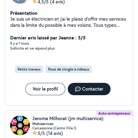
4,5/5
(4 avis)
Présentation
Je suis un électricien et j'ai le plaisir d'offrir mes services
dans la limite du possible à mes voisins. Tous types
d'installation et dépannage électriques plus bricolage
multiple et dépannage connexion fibre optique
Dernier avis laissé par Jeanne : 3/5
Il y a 1 mois
Sollicite et ne répond plus
Petits travaux
Pose de tringle à rideaux
Voir le profil
Contacter
Auto-entrepreneur
Jerome Milhorat (jm multiservice)
Multiservices
Carcassonne (Centre Ville-1)
5/5
(14 avis)