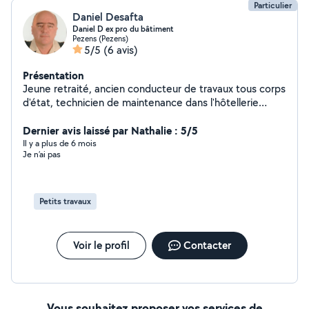
Particulier
Daniel Desafta
Daniel D ex pro du bâtiment
Pezens (Pezens)
5/5
(6 avis)
Présentation
Jeune retraité, ancien conducteur de travaux tous corps
d'état, technicien de maintenance dans l'hôtellerie
restauration et bricoleur fou toujours prêt à apprendre.
J'aime aussi faire la cuisine et travailler le cuir. Et enfin, je
Dernier avis laissé par Nathalie : 5/5
suis particulièrement sensible à tout ce qui touche au
Il y a plus de 6 mois
Je n’ai pas
magnétisme et à à la PES.
Petits travaux
Voir le profil
Contacter
Vous souhaitez proposer vos services de