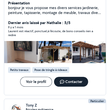
Présentation
bonjour je vous propose mes divers services jardinerie,
peinture, tapisserie, montage de meuble, travaux divers
quelconques, n hésitez pas a me contacter a bientôt de
vous lire ou de vous rendre services
Dernier avis laissé par Nathalie : 5/5
cordialement...Laurent
Il y a 1 mois
Laurent est réactif, ponctuel,à l'écoute, de bons conseils rien a
redire
Petits travaux
Pose de tringle à rideaux
Voir le profil
Contacter
Particulier
Tony Z
Bricoleur multiservice