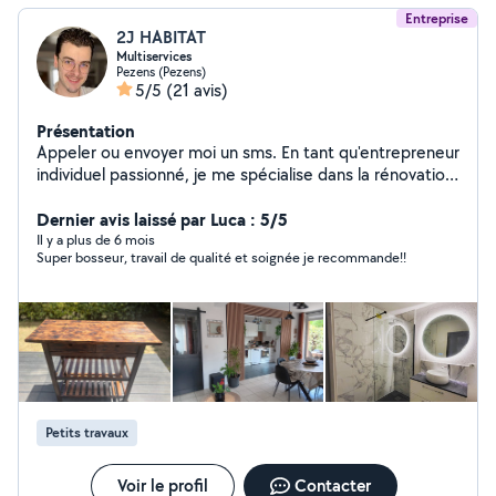
Entreprise
2J HABITAT
Multiservices
Pezens (Pezens)
5/5
(21 avis)
Présentation
Appeler ou envoyer moi un sms. En tant qu'entrepreneur
individuel passionné, je me spécialise dans la rénovation
et les petits travaux domestiques. Mon approche
personnalisée garantit une attention méticuleuse à
Dernier avis laissé par Luca : 5/5
chaque détail.
Il y a plus de 6 mois
Super bosseur, travail de qualité et soignée je recommande!!
Petits travaux
Voir le profil
Contacter