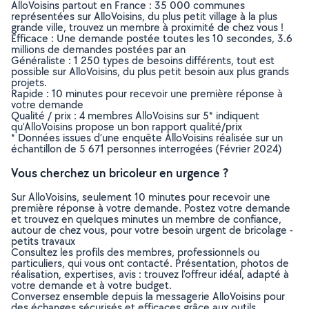
AlloVoisins partout en France : 35 000 communes
représentées sur AlloVoisins, du plus petit village à la plus
grande ville, trouvez un membre à proximité de chez vous !
Efficace : Une demande postée toutes les 10 secondes, 3.6
millions de demandes postées par an
Généraliste : 1 250 types de besoins différents, tout est
possible sur AlloVoisins, du plus petit besoin aux plus grands
projets.
Rapide : 10 minutes pour recevoir une première réponse à
votre demande
Qualité / prix : 4 membres AlloVoisins sur 5* indiquent
qu’AlloVoisins propose un bon rapport qualité/prix
* Données issues d’une enquête AlloVoisins réalisée sur un
échantillon de 5 671 personnes interrogées (Février 2024)
Vous cherchez un bricoleur en urgence ?
Sur AlloVoisins, seulement 10 minutes pour recevoir une
première réponse à votre demande. Postez votre demande
et trouvez en quelques minutes un membre de confiance,
autour de chez vous, pour votre besoin urgent de bricolage -
petits travaux
Consultez les profils des membres, professionnels ou
particuliers, qui vous ont contacté. Présentation, photos de
réalisation, expertises, avis : trouvez l'offreur idéal, adapté à
votre demande et à votre budget.
Conversez ensemble depuis la messagerie AlloVoisins pour
des échanges sécurisés et efficaces grâce aux outils