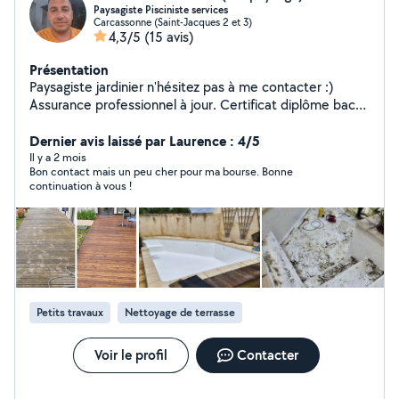
Paysagiste Pisciniste services
Carcassonne (Saint-Jacques 2 et 3)
4,3/5
(15 avis)
Présentation
Paysagiste jardinier n'hésitez pas à me contacter :)
Assurance professionnel à jour. Certificat diplôme bac
professionnel. Agréer asap 50% réduction credit
d'impôt
Dernier avis laissé par Laurence : 4/5
Il y a 2 mois
Bon contact mais un peu cher pour ma bourse. Bonne
continuation à vous !
Petits travaux
Nettoyage de terrasse
Voir le profil
Contacter