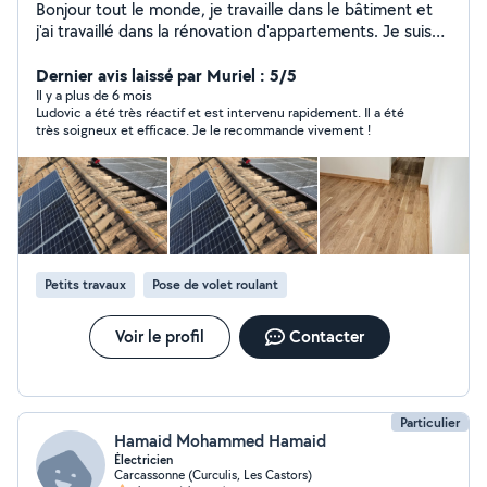
Bonjour tout le monde, je travaille dans le bâtiment et
j'ai travaillé dans la rénovation d'appartements. Je suis
disponible pour n'importe quel type de travaux, même
les petits bricolages, peinture, jardinage, ect..., à titre
Dernier avis laissé par Muriel : 5/5
d'information, je travaille dans le bâtiment spécialisé
Il y a plus de 6 mois
Ludovic a été très réactif et est intervenu rapidement. Il a été
dans la toiture et la métallurgie.
très soigneux et efficace. Je le recommande vivement !
Petits travaux
Pose de volet roulant
Voir le profil
Contacter
Particulier
Hamaid Mohammed Hamaid
Électricien
Carcassonne (Curculis, Les Castors)