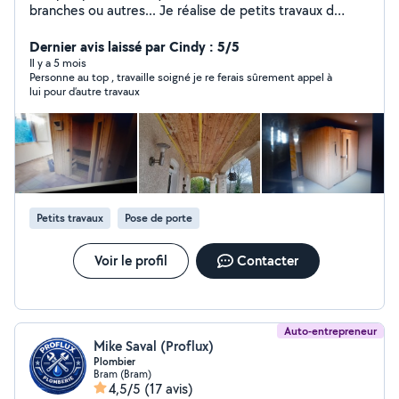
branches ou autres... Je réalise de petits travaux d
'électricité, de bricolage divers, etc...
Dernier avis laissé par Cindy : 5/5
Il y a 5 mois
Personne au top , travaille soigné je re ferais sûrement appel à
lui pour d’autre travaux
Petits travaux
Pose de porte
Voir le profil
Contacter
Auto-entrepreneur
Mike Saval (Proflux)
Plombier
Bram (Bram)
4,5/5
(17 avis)