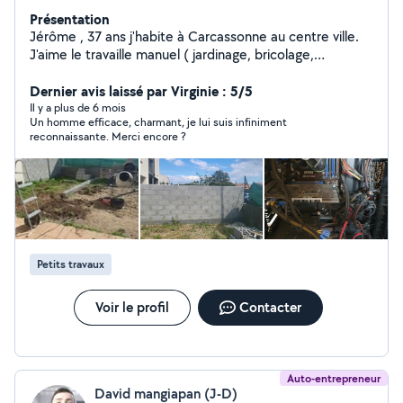
Présentation
Jérôme , 37 ans j'habite à Carcassonne au centre ville.
J'aime le travaille manuel ( jardinage, bricolage,
réparations,...) J'aime la mécanique et l'informatique (
j'ai également des connaissances en réparations
Dernier avis laissé par Virginie : 5/5
informatique ) En attente de connaitre vos besoins, je
Il y a plus de 6 mois
Un homme efficace, charmant, je lui suis infiniment
reste disponible pour convenir d'un rendez-vous.
reconnaissante. Merci encore ?
Petits travaux
Voir le profil
Contacter
Auto-entrepreneur
David mangiapan (J-D)