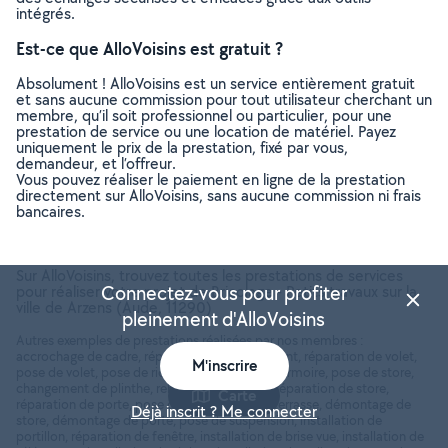
intégrés.
Est-ce que AlloVoisins est gratuit ?
Absolument ! AlloVoisins est un service entièrement gratuit
et sans aucune commission pour tout utilisateur cherchant un
membre, qu’il soit professionnel ou particulier, pour une
prestation de service ou une location de matériel. Payez
uniquement le prix de la prestation, fixé par vous,
demandeur, et l’offreur.
Vous pouvez réaliser le paiement en ligne de la prestation
directement sur AlloVoisins, sans aucune commission ni frais
bancaires.
Sur AlloVoisins, trouvez toutes les prestations de services
Connectez-vous pour profiter
pour réaliser votre projet de Bricolage - Petits travaux sur la
ville de Arzens (Aude, 11290)
pleinement d'AlloVoisins
Autres exemples de prestations réalisées par nos membres :
accrochage de cadre, réparation de volet roulant, réparation de volet,
M'inscrire
pose de volet, pose de rideaux, démontage d'armoire, pose de store,
changement de plinthe, rebouchage de mur, réparation de store,
Carte
réparation de porte, pose de hotte, pose de terrasse, démontage de
Déjà inscrit ? Me connecter
store, démontage de porte, pose de suspension, installation de
portillon, réparation de fenêtre, installation de brise vue, installation de