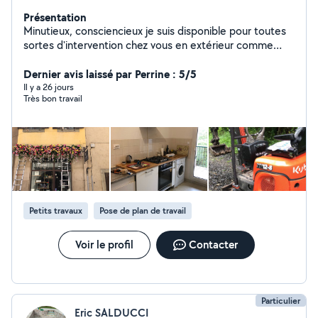
Présentation
Minutieux, consciencieux je suis disponible pour toutes
sortes d'intervention chez vous en extérieur comme
intérieur. - Ménage/ blanchisserie - Gestion
d'appartements Airbnb - Petits travaux, montage de
Dernier avis laissé par Perrine : 5/5
meuble , vide maison débarras, entretien des espaces
Il y a 26 jours
Très bon travail
verts, etc - Aménagement intérieurs etc.
Petits travaux
Pose de plan de travail
Voir le profil
Contacter
Particulier
Eric SALDUCCI