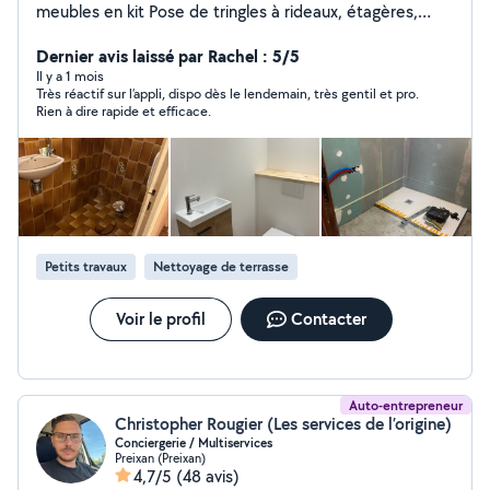
meubles en kit Pose de tringles à rideaux, étagères,
cadres Réparations diverses (fuites, poignées, serrures,
joints, etc.) Remplacement d'ampoules, interrupteurs,
Dernier avis laissé par Rachel : 5/5
prises électriques Petites rénovations : peinture, enduit,
Il y a 1 mois
Très réactif sur l’appli, dispo dès le lendemain, très gentil et pro.
carrelage, faïence Nettoyage & entretien Nettoyage de
Rien à dire rapide et efficace.
logements, bureaux, locaux commerciaux Entretien
régulier ou ponctuel (ménage, poussière, sols) Lavage
de vitres, baies vitrées, vérandas Débarras de caves,
greniers, garages ou logements après déménagement
Jardinage & espaces verts Tonte de pelouse,
débroussaillage Taille de haies, arbustes, massifs
Désherbage manuel ou thermique Ramassage de
Petits travaux
Nettoyage de terrasse
feuilles, nettoyage extérieur Entretien saisonnier de
jardins
Voir le profil
Contacter
Auto-entrepreneur
Christopher Rougier (Les services de l’origine)
Conciergerie / Multiservices
Preixan (Preixan)
4,7/5
(48 avis)