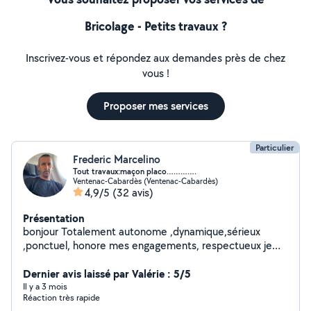
Bricolage - Petits travaux ?
Inscrivez-vous et répondez aux demandes près de chez
vous !
Proposer mes services
Particulier
Frederic Marcelino
Tout travaux:maçon placo………….
Ventenac-Cabardès (Ventenac-Cabardès)
4,9/5
(32 avis)
Présentation
bonjour Totalement autonome ,dynamique,sérieux
,ponctuel, honore mes engagements, respectueux je
réaliserai pour vous vos travaux à votre convenance
particulièrement la maçonnerie ou tout autre , mais
Dernier avis laissé par Valérie : 5/5
aussi élagage ou jardinage Merci cordialement Fred
Il y a 3 mois
Réaction très rapide