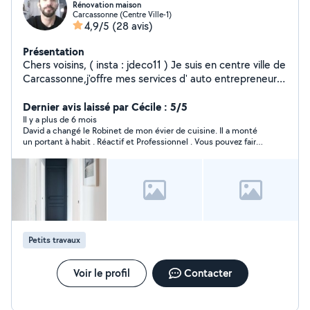
Rénovation maison
Carcassonne (Centre Ville-1)
4,9/5
(28 avis)
Présentation
Chers voisins, ( insta : jdeco11 ) Je suis en centre ville de
Carcassonne,j'offre mes services d' auto entrepreneur
qui sont assez large dans la rénovation intérieur peinture
toile de verre parquet enduit faience carrelage pose
Dernier avis laissé par Cécile : 5/5
cuisine etc....j ai un book de mes prestations sur
Il y a plus de 6 mois
David a changé le Robinet de mon évier de cuisine. Il a monté
demande...je travaille soigneusement...
un portant à habit . Réactif et Professionnel . Vous pouvez faire
appel à lui en toute confiance . +
Petits travaux
Voir le profil
Contacter