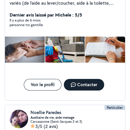
variés (de l'aide au lever/coucher, aide à la toilette,
ménage, préparation de repas, en passant par les
courses, tâches administrative) N'hésitez pas à me
Dernier avis laissé par Michele : 5/5
contacter, j'étudie toutes les demandes !
Il y a plus de 6 mois
personne trs gentille
Voir le profil
Contacter
Particulier
Noellie Paredes
Auxiliaire de vie, aide menage
Carcassonne (Saint-Jacques 2 et 3)
3/5
(2 avis)