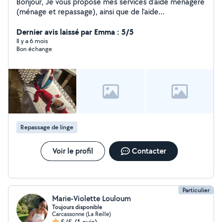
Bonjour, Je vous propose mes services d'aide ménagère
(ménage et repassage), ainsi que de l'aide
administrative, sur le secteur de Carcassonne.
Disponible du lundi au vendredi de 9h à 17h. Belle
Dernier avis laissé par Emma : 5/5
journée, à bientôt !
Il y a 6 mois
Bon échange
Repassage de linge
Voir le profil
Contacter
Particulier
Marie-Violette Louloum
Toujours disponible
Carcassonne (La Reille)