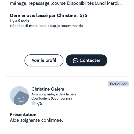
ménage, repassage ,course Disponibilités Lundi Mardi
Jeudi Vendredi Je fais également des gâteaux pour
personne intéressée
Dernier avis laissé par Christine : 5/5
Il y a 5 mois
très réactif merci beaucoup je recommande
Voir le profil
Contacter
Particulier
Christine Galera
Aide soignante, aide à la pers
Couffoulens (Couffoulens)
-/5
Présentation
Aide soignante confirmée.