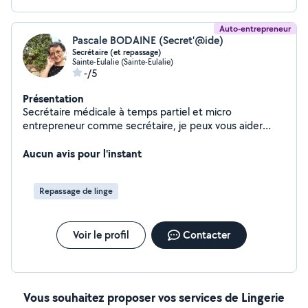
Auto-entrepreneur
Pascale BODAINE (Secret'@ide)
Secrétaire (et repassage)
Sainte-Eulalie (Sainte-Eulalie)
-/5
Présentation
Secrétaire médicale à temps partiel et micro
entrepreneur comme secrétaire, je peux vous aider
pour toute tâche administrative (mise en page de
documents , relecture, correction....) mais aussi pour
Aucun avis pour l'instant
autre tâche de la maison, notamment pour du
repassage.
Repassage de linge
Voir le profil
Contacter
Vous souhaitez proposer vos services de Lingerie