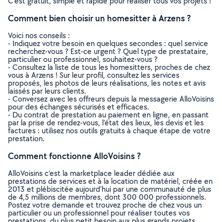
C’est gratuit, simple et rapide pour réaliser tous vos projets !
Comment bien choisir un homesitter à Arzens ?
Voici nos conseils :
- Indiquez votre besoin en quelques secondes : quel service
recherchez-vous ? Est-ce urgent ? Quel type de prestataire,
particulier ou professionnel, souhaitez-vous ?
- Consultez la liste de tous les homesitters, proches de chez
vous à Arzens ! Sur leur profil, consultez les services
proposés, les photos de leurs réalisations, les notes et avis
laissés par leurs clients.
- Conversez avec les offreurs depuis la messagerie AlloVoisins
pour des échanges sécurisés et efficaces.
- Du contrat de prestation au paiement en ligne, en passant
par la prise de rendez-vous, l’état des lieux, les devis et les
factures : utilisez nos outils gratuits à chaque étape de votre
prestation.
Comment fonctionne AlloVoisins ?
AlloVoisins c’est la marketplace leader dédiée aux
prestations de services et à la location de matériel, créée en
2013 et plébiscitée aujourd’hui par une communauté de plus
de 4,5 millions de membres, dont 300 000 professionnels.
Postez votre demande et trouvez proche de chez vous un
particulier ou un professionnel pour réaliser toutes vos
prestations, du plus petit besoin aux plus grands projets,