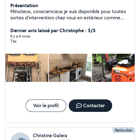
Présentation
Minutieux, consciencieux je suis disponible pour toutes
sortes d'intervention chez vous en extérieur comme
intérieur. - Ménage/ blanchisserie - Gestion
d'appartements Airbnb - Petits travaux, montage de
Dernier avis laissé par Christophe : 3/5
meuble , vide maison débarras, entretien des espaces
Il y a 6 mois
T’as
verts, etc - Aménagement intérieurs etc.
Voir le profil
Contacter
Particulier
Christine Galera