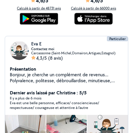
4,6/5
4,6/5
Calculé à partir de 48731 avis
Calculé à partir de 66000 avis
Particulier
Eva E
Contactez moi
Carcassonne (Saint-Michel,Domairon,Artigues,Estagnol)
4,3/5
(8 avis)
Présentation
Bonjour, je cherche un complément de revenus...
Polyvalence, politesse, débrouillardise, minutieuse,
professionnalisme sont mes mots d'ordres. À votre
service :) Ps: Le respect mutuel de la vie privée est
Dernier avis laissé par Christine : 5/5
primordial
Il y a plus de 6 mois
Eva est une belle personne, efficace/ consciencieuse/
respectueuse/ courageuse et attentive à l’autre