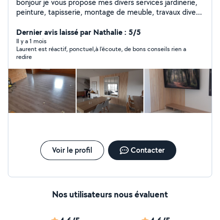
bonjour je vous propose mes divers services jardinerie,
peinture, tapisserie, montage de meuble, travaux divers
quelconques, n hésitez pas a me contacter a bientôt de
vous lire ou de vous rendre services
Dernier avis laissé par Nathalie : 5/5
cordialement...Laurent
Il y a 1 mois
Laurent est réactif, ponctuel,à l'écoute, de bons conseils rien a
redire
Voir le profil
Contacter
Nos utilisateurs nous évaluent