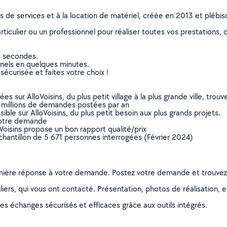
ns de services et à la location de matériel, créée en 2013 et plébi
culier ou un professionnel pour réaliser toutes vos prestations, d
s secondes.
nnels en quelques minutes.
sécurisée et faites votre choix !
sur AlloVoisins, du plus petit village à la plus grande ville, tro
 millions de demandes postées par an
ible sur AlloVoisins, du plus petit besoin aux plus grands projets.
votre demande
oVoisins propose un bon rapport qualité/prix
chantillon de 5 671 personnes interrogées (Février 2024)
remière réponse à votre demande. Postez votre demande et trouve
ers, qui vous ont contacté. Présentation, photos de réalisation, exp
s échanges sécurisés et efficaces grâce aux outils intégrés.