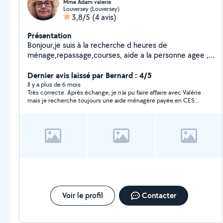
Mme Adam valerie
Louversey (Louversey)
3,8/5
(4 avis)
Présentation
Bonjour,je suis à la recherche d heures de
ménage,repassage,courses, aide a la personne agee ,
handicapee.. Reglement cheque emploi service... J'ai
une expérience de 19ans dans cette profession que j
Dernier avis laissé par Bernard : 4/5
aime énormément. Dans l attente de vous lire..
Il y a plus de 6 mois
Très correcte. Après échange, je n'ai pu faire affaire avec Valérie
Cordialement Mme Adam valerie
mais je recherche toujours une aide ménagère payée en CESU
+.
Voir le profil
Contacter