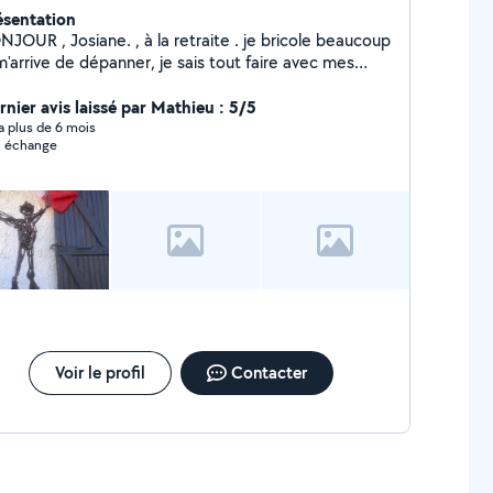
ésentation
ane. , à la retraite . je bricole beaucoup
 dépanner, je sais tout faire avec mes
 les besoins, je suis sur Gisors en
 pas souvent chez moi , mais je peut me
rnier avis laissé par Mathieu : 5/5
déplacée . bis bonne journée .
y a plus de 6 mois
 échange
Voir le profil
Contacter