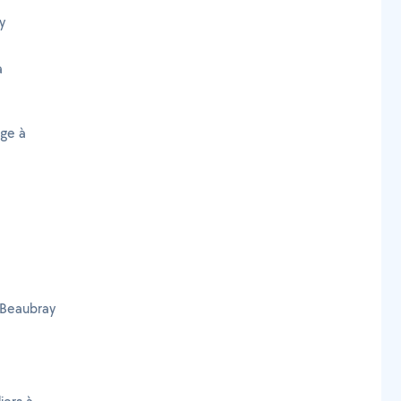
y
à
age à
 Beaubray