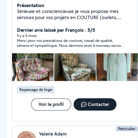
Présentation
Sérieuse et consciencieuse je vous propose mes
services pour vos projets en COUTURE (ourlets,
fermetures, diverses retouches, ameublement.....)
Dernier avis laissé par François : 5/5
Il y a 5 mois
Merci pour vos prestations de couture, travail de qualité,
sérieux et sympathique. Nous devrions avoir à nouveau recours
à vos services. cordialement François
Repassage de linge
Voir le profil
Contacter
Particulier
Valerie Adam