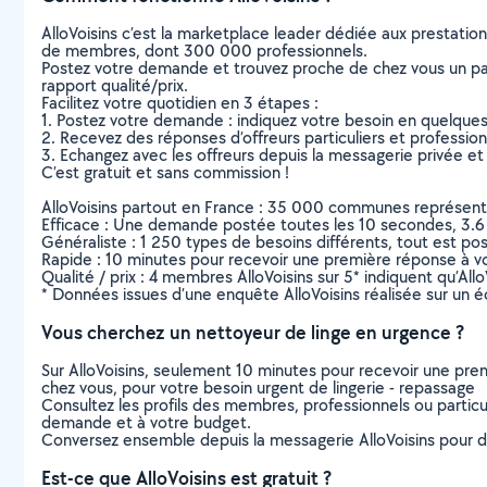
AlloVoisins c’est la marketplace leader dédiée aux prestatio
de membres, dont 300 000 professionnels.
Postez votre demande et trouvez proche de chez vous un parti
rapport qualité/prix.
Facilitez votre quotidien en 3 étapes :
1. Postez votre demande : indiquez votre besoin en quelque
2. Recevez des réponses d’offreurs particuliers et professio
3. Echangez avec les offreurs depuis la messagerie privée et 
C’est gratuit et sans commission !
AlloVoisins partout en France : 35 000 communes représentées 
Efficace : Une demande postée toutes les 10 secondes, 3.6
Généraliste : 1 250 types de besoins différents, tout est poss
Rapide : 10 minutes pour recevoir une première réponse à 
Qualité / prix : 4 membres AlloVoisins sur 5* indiquent qu’All
* Données issues d’une enquête AlloVoisins réalisée sur un é
Vous cherchez un nettoyeur de linge en urgence ?
Sur AlloVoisins, seulement 10 minutes pour recevoir une p
chez vous, pour votre besoin urgent de lingerie - repassage
Consultez les profils des membres, professionnels ou particuli
demande et à votre budget.
Conversez ensemble depuis la messagerie AlloVoisins pour de
Est-ce que AlloVoisins est gratuit ?