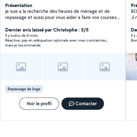
Présentation
Pr
je suis a la recherche des heures de menage et de
BONJOUR , Josi
repassage et aussi pour vous aider a faire vos courses
,il m'arrive de
et autres services merci
petites mains , selon
Dernier avis laissé par Christophe : 5/5
ce moment ,
De
Il y a plus de 6 mois
Il 
Réactive, pas en adéquation optimale avec mes contraintes.,
Bon
mais je recommande.
Repassage de linge
Voir le profil
Contacter