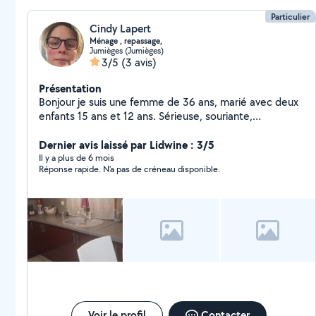
rendre ces services
Particulier
Cindy Lapert
Ménage , repassage,
Jumièges (Jumièges)
3/5
(3 avis)
Présentation
Bonjour je suis une femme de 36 ans, marié avec deux
enfants 15 ans et 12 ans. Sérieuse, souriante,
courageuse et dynamique. En reconversions
professionnelle. Je souhaiterais trouver des contrats
Dernier avis laissé par Lidwine : 3/5
d'aide à domiciles en ménage, repassage à mon
Il y a plus de 6 mois
Réponse rapide. N'a pas de créneau disponible.
domicile, courses, prise de rdv, vous emmenez à vos
rendez-vous médical. Payement CESU OU CESU+ voir
tarif
Voir le profil
Contacter