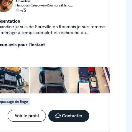
Amandine
Flancourt-Crescy-en-Roumois (Flancourt-Crescy-en-Roumois)
-/5
ésentation
andine je suis de Epreville en Roumois je suis femme
 ménage à temps complet et recherche du
passage pour compléter mon emplois du temps le
ek-end et soirée maison non fumeur et sans
cun avis pour l'instant
imaux
passage de linge
Voir le profil
Contacter