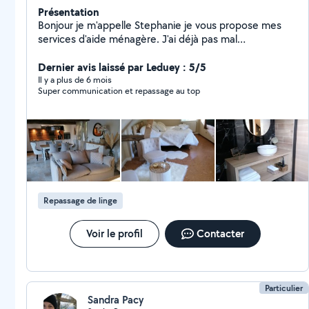
Présentation
Bonjour je m'appelle Stephanie je vous propose mes
services d'aide ménagère. J'ai déjà pas mal
d'expérience dans le domaine et mes employeurs ont
toujours été très satisfait de mon travail. Je suis
Dernier avis laissé par Leduey : 5/5
sérieuse, rigoureuse , efficace et discrète. Je m'occupe
Il y a plus de 6 mois
Super communication et repassage au top
de toutes les tâches ménagères, également du
repassage si besoin, portage de courses également.
Au plaisir d'échanger avec vous.
Repassage de linge
Voir le profil
Contacter
Particulier
Sandra Pacy