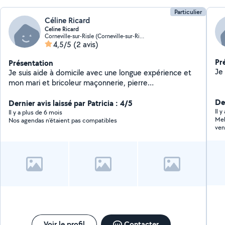
Particulier
Céline Ricard
Celine Ricard
Corneville-sur-Risle (Corneville-sur-Risle)
4,5/5
(2 avis)
Pr
Présentation
Je suis aide à domicile avec une longue expérience et
mon mari et bricoleur maçonnerie, pierre
etc..disponible le mercredi matin et un samedi sur deux
De
.ménage,courses ,repassage etc..
Dernier avis laissé par Patricia : 4/5
Il 
Il y a plus de 6 mois
Mel
Nos agendas n’étaient pas compatibles
ven
Voir le profil
Contacter