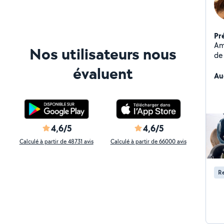
Pr
Am
Nos utilisateurs nous
de
re
évaluent
we
Au
an
4,6/5
4,6/5
Calculé à partir de 48731 avis
Calculé à partir de 66000 avis
Re