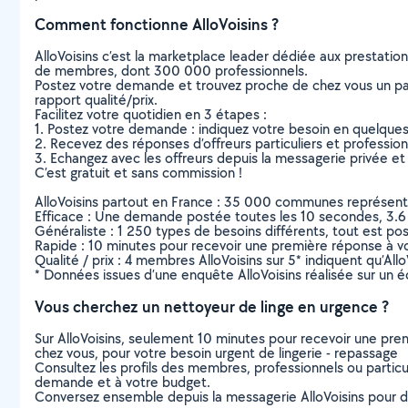
Comment fonctionne AlloVoisins ?
AlloVoisins c’est la marketplace leader dédiée aux prestatio
de membres, dont 300 000 professionnels.
Postez votre demande et trouvez proche de chez vous un parti
rapport qualité/prix.
Facilitez votre quotidien en 3 étapes :
1. Postez votre demande : indiquez votre besoin en quelque
2. Recevez des réponses d’offreurs particuliers et professio
3. Echangez avec les offreurs depuis la messagerie privée et 
C’est gratuit et sans commission !
AlloVoisins partout en France : 35 000 communes représentées 
Efficace : Une demande postée toutes les 10 secondes, 3.6
Généraliste : 1 250 types de besoins différents, tout est poss
Rapide : 10 minutes pour recevoir une première réponse à 
Qualité / prix : 4 membres AlloVoisins sur 5* indiquent qu’All
* Données issues d’une enquête AlloVoisins réalisée sur un é
Vous cherchez un nettoyeur de linge en urgence ?
Sur AlloVoisins, seulement 10 minutes pour recevoir une p
chez vous, pour votre besoin urgent de lingerie - repassage
Consultez les profils des membres, professionnels ou particuli
demande et à votre budget.
Conversez ensemble depuis la messagerie AlloVoisins pour de