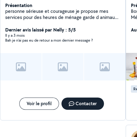
Présentation
Pr
personne sérieuse et courageuse je propose mes
Bonjour, il me re
services pour des heures de ménage garde d animaux
Ménage,
faire les courses et divers petits services
Dernier avis laissé par Nelly : 5/5
Au
Il y a 3 mois
Bah je n'ai pas eu de retour a mon dernier message ?
Re
Voir le profil
Contacter