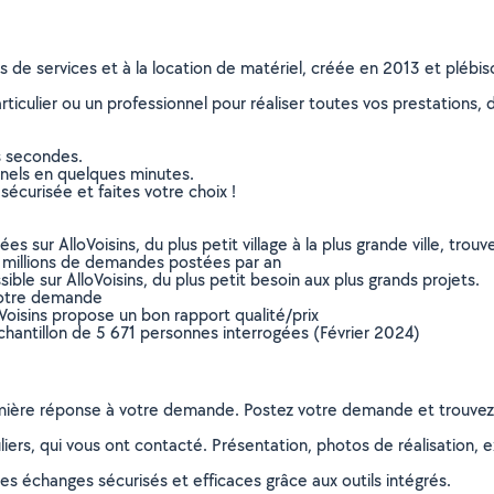
ns de services et à la location de matériel, créée en 2013 et plébi
culier ou un professionnel pour réaliser toutes vos prestations, d
s secondes.
nnels en quelques minutes.
sécurisée et faites votre choix !
sur AlloVoisins, du plus petit village à la plus grande ville, tro
 millions de demandes postées par an
ible sur AlloVoisins, du plus petit besoin aux plus grands projets.
votre demande
oVoisins propose un bon rapport qualité/prix
chantillon de 5 671 personnes interrogées (Février 2024)
remière réponse à votre demande. Postez votre demande et trouve
ers, qui vous ont contacté. Présentation, photos de réalisation, exp
s échanges sécurisés et efficaces grâce aux outils intégrés.