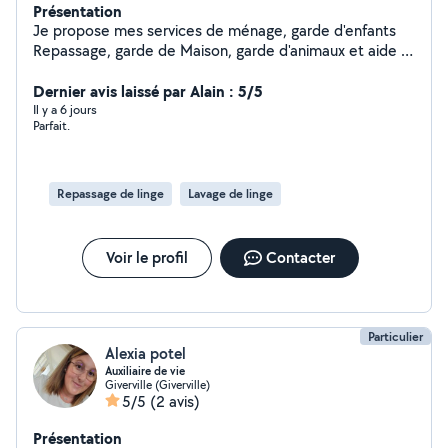
Présentation
Je propose mes services de ménage, garde d'enfants
Repassage, garde de Maison, garde d'animaux et aide à
la personne. Je suis une personne extrêmement
sérieuse et motivée j'ai une formation initiale
Dernier avis laissé par Alain : 5/5
d'infirmière.
Il y a 6 jours
Parfait.
Repassage de linge
Lavage de linge
Voir le profil
Contacter
Particulier
Alexia potel
Auxiliaire de vie
Giverville (Giverville)
5/5
(2 avis)
Présentation