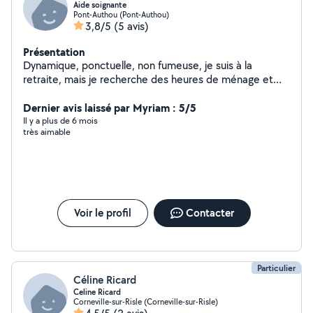
Aide soignante
Pont-Authou (Pont-Authou)
3,8/5
(5 avis)
Présentation
Dynamique, ponctuelle, non fumeuse, je suis à la
retraite, mais je recherche des heures de ménage et
repassage Je peux récupérer votre linge et le repasser
à mon domicile, je vous le rends 2jours après Ancienne
Dernier avis laissé par Myriam : 5/5
gouvernante en hôtellerie, et aide soignante, toujours
Il y a plus de 6 mois
très aimable
prête à porter mon aide Retraitée depuis deux ans
,mais toujours dynamique et toujours prête à offrir mes
services afin d'aider les personnes Je peux vous aider
pour la toilette ,le ménage ,les repas et le repassage
Vous emmener faire vos courses ou dans des
déplacements, médecin, coiffeur,ect...
Voir le profil
Contacter
Particulier
Céline Ricard
Celine Ricard
Corneville-sur-Risle (Corneville-sur-Risle)