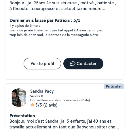
Bonjour , j'ai 25ans.Je suis sérieuse , motivé , patiente ,
à l'écoute , courageuse et surtout j'aime rendre
services.Je vous propose mes services pour du baby
sitting , de l'entretient du linge ou maison , courses ,
Dernier avis laissé par Patricia : 5/5
etc..
Il y a plus de 6 mois
Bien que je n’ai finalement pas fait appel à Alexia car un peu
trop loin de chez moi, le contact via la messagerie a été
sympathique, poli et agréable ☺️
Voir le profil
Contacter
Particulier
Sandra Pacy
Sandra P.
Corneville-sur-Risle (Corneville-sur-Risle)
5/5
(2 avis)
Présentation
Bonjour, moi c'est Sandra, j'ai 3 enfants, j'ai 40 ans et
travaille actuellement en tant que Babychou sitter chez