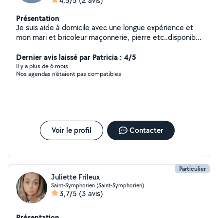
4,5/5
(2 avis)
Présentation
Je suis aide à domicile avec une longue expérience et
mon mari et bricoleur maçonnerie, pierre etc..disponible
le mercredi matin et un samedi sur deux
.ménage,courses ,repassage etc..
Dernier avis laissé par Patricia : 4/5
Il y a plus de 6 mois
Nos agendas n’étaient pas compatibles
Voir le profil
Contacter
Particulier
Juliette Frileux
Saint-Symphorien (Saint-Symphorien)
3,7/5
(3 avis)
Présentation