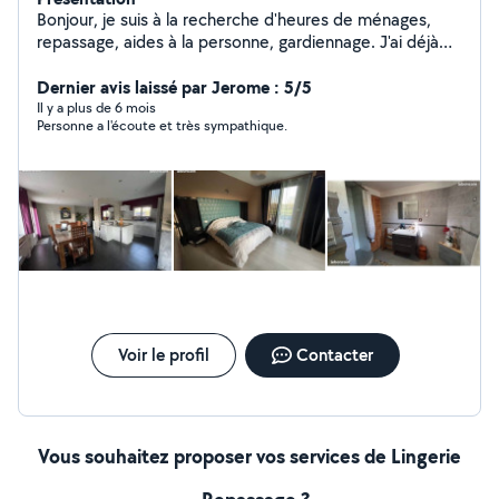
Bonjour, je suis à la recherche d'heures de ménages,
repassage, aides à la personne, gardiennage. J'ai déjà
de l'expérience dans ces domaines. J'habite saint-
symphorien, je suis sérieuse, motivée et
Dernier avis laissé par Jerome : 5/5
consciencieuse.
Il y a plus de 6 mois
Personne a l'écoute et très sympathique.
Voir le profil
Contacter
Vous souhaitez proposer vos services de Lingerie