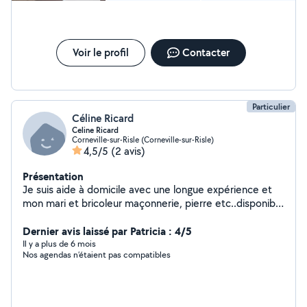
Voir le profil
Contacter
Particulier
Céline Ricard
Celine Ricard
Corneville-sur-Risle (Corneville-sur-Risle)
4,5/5
(2 avis)
Présentation
Je suis aide à domicile avec une longue expérience et
mon mari et bricoleur maçonnerie, pierre etc..disponible
le mercredi matin et un samedi sur deux
.ménage,courses ,repassage etc..
Dernier avis laissé par Patricia : 4/5
Il y a plus de 6 mois
Nos agendas n’étaient pas compatibles