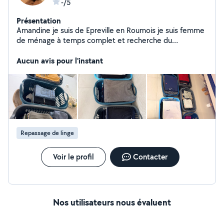
-/5
Présentation
Amandine je suis de Epreville en Roumois je suis femme
de ménage à temps complet et recherche du
repassage pour compléter mon emplois du temps le
week-end et soirée maison non fumeur et sans animaux
Aucun avis pour l'instant
Repassage de linge
Voir le profil
Contacter
Nos utilisateurs nous évaluent