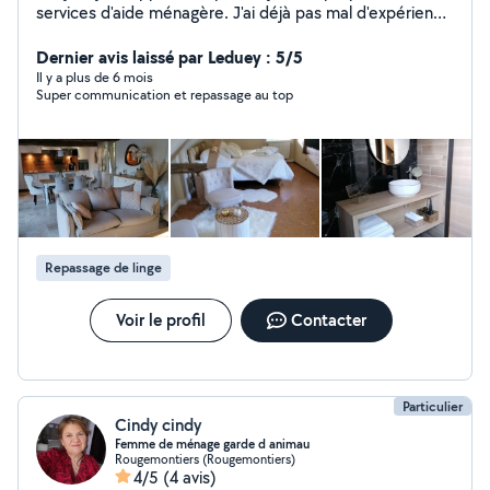
services d'aide ménagère. J'ai déjà pas mal d'expérience
dans le domaine et mes employeurs ont toujours été
très satisfait de mon travail. Je suis sérieuse, rigoureuse
Dernier avis laissé par Leduey : 5/5
, efficace et discrète. Je m'occupe de toutes les tâches
Il y a plus de 6 mois
Super communication et repassage au top
ménagères, également du repassage si besoin, portage
de courses également. Au plaisir d'échanger avec vous.
Repassage de linge
Voir le profil
Contacter
Particulier
Cindy cindy
Femme de ménage garde d animau
Rougemontiers (Rougemontiers)
4/5
(4 avis)