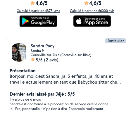
4,6/5
4,6/5
Calculé à partir de 48731 avis
Calculé à partir de 66000 avis
Particulier
Sandra Pacy
Sandra P.
Corneville-sur-Risle (Corneville-sur-Risle)
5/5
(2 avis)
Présentation
Bonjour, moi c'est Sandra, j'ai 3 enfants, j'ai 40 ans et
travaille actuellement en tant que Babychou sitter chez
les familles à temps partiel ainsi que le poste de
chargée de recrutement et de communication (pour
Dernier avis laissé par Jéjé : 5/5
l'agence Babychou services) je cherche un complément
Il y a plus de 6 mois
Sandra est conforme à la proposition de service qu'elle donne
de revenu en vous proposant mes services pour la
ici. Pro, ponctuelle il n'y a rien à dire. J'apprécie réellement.
garde de vos enfants en fonction de mes horaires de
disponibilités à discuter ensembles, où si besoin d'une
femme de ménage pour le ménage du quotidien ainsi
que le repassage et pliage de votre linge ! Hésitez pas à