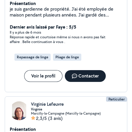
Présentation
je suis gardienne de propriété. J'ai été employée de
maison pendant plusieurs années. J'ai gardé des
enfants. Je cuisine , je repasse; Je me suis occupée de
chambre d'hôtes
Dernier avis laissé par Faye : 5/5
Il y a plus de 6 mois
Réponse rapide et courtoise même si nous n avons pas fait
affaire . Belle continuation à vous .
Repassage de linge
Pliage de linge
Voir le profil
Contacter
Particulier
Virginie Lefeuvre
Virginie
Marcilly-la-Campagne (Marcilly-la-Campagne)
2,3/5
(3 avis)
Présentation