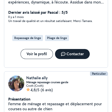
expériences, dynamique, à l'écoute. Assidue dans mon
travail. J'aime aider les personnes jeunes ou moins
jeunes, mon objectif vous satisfaire. Je vous propose du
Dernier avis laissé par Pascal : 5/5
ménage et du repassage si besoin chez moi pour le
Il y a 1 mois
Un travail de qualité et un résultat satisfaisant. Merci Tamara.
même tarif (eau déminéralisée et électricité comprise).
Maison non fumeur et sans animaux. 16 de l'heure net. À
bientôt. Tamara
Repassage de linge
Pliage de linge
Voir le profil
Contacter
Particulier
Nathalie ally
Ménage repassage courses garde
Croth (Croth)
4,8/5
(6 avis)
Présentation
Femme de ménage et repassage et déplacement pour
courses ou autre de chien