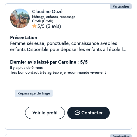
Particulier
Claudine Ouzé
Ménage, enfants, repassage
Croth (Croth)
5/5
(3 avis)
Présentation
Femme sérieuse, ponctuelle, connaissance avec les
enfants Disponible pour déposer les enfants a l école le
matin sur la commune de Croth. Menage,
repassage,aide administrative.
Dernier avis laissé par Caroline : 5/5
Il y a plus de 6 mois
Très bon contact très agréable je recommande vivement
Repassage de linge
Voir le profil
Contacter
Particulier