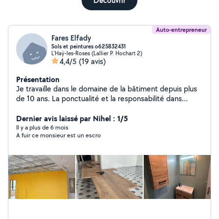
Découvrir
Auto-entrepreneur
Fares Elfady
Sols et peintures o625832431
L'Haÿ-les-Roses (Lallier P. Hochart 2)
4,4/5
(19 avis)
Présentation
Je travaille dans le domaine de la bâtiment depuis plus
de 10 ans. La ponctualité et la responsabilité dans
l'exécution des travaux sont ce que j'apprécie! J'ai tous
les outils nécessaires, une camionette. Carrelage,
Dernier avis laissé par Nihel : 1/5
enduite, peinture, cuisine ect..
Il y a plus de 6 mois
A fuir ce monsieur est un escro