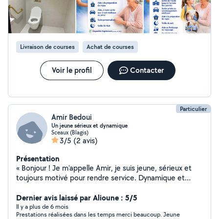
Livraison de courses
Achat de courses
Voir le profil
Contacter
Particulier
Amir Bedoui
Un jeune sérieux et dynamique
Sceaux (Blagis)
3/5
(2 avis)
Présentation
« Bonjour ! Je m'appelle Amir, je suis jeune, sérieux et
toujours motivé pour rendre service. Dynamique et
aimable, je fais tout mon possible pour répondre
rapidement à vos demandes et vous aider au mieux,
Dernier avis laissé par Alioune : 5/5
pour un petit coup de main, À bientôt ! »
Il y a plus de 6 mois
Prestations réalisées dans les temps merci beaucoup. Jeune