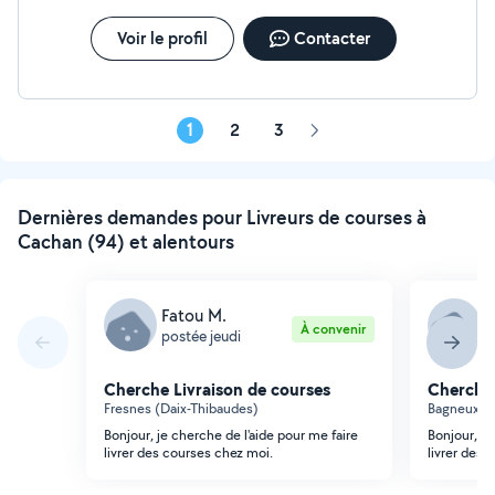
Voir le profil
Contacter
1
2
3
Page
suivante
Dernières demandes pour Livreurs de courses à
Cachan (94) et alentours
Fatou M.
N
À convenir
postée jeudi
p
Cherche Livraison de courses
Cherche 
Fresnes (Daix-Thibaudes)
Bagneux (Q
Bonjour, je cherche de l'aide pour me faire
Bonjour, je
livrer des courses chez moi.
livrer des 