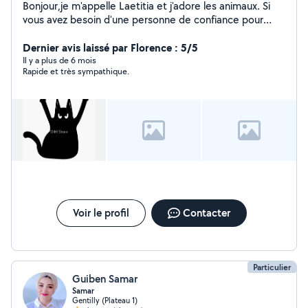
Bonjour,je m'appelle Laetitia et j'adore les animaux. Si
vous avez besoin d'une personne de confiance pour
s'occuper de vos chiens et chats ,je suis à votre
disposition.
Dernier avis laissé par Florence : 5/5
Il y a plus de 6 mois
Rapide et très sympathique.
Voir le profil
Contacter
Particulier
Guiben Samar
Samar
Gentilly (Plateau 1)