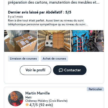
préparation des cartons, manutention des meubles et
accompagnement lors du déménagement pour assurer
un transfert rapide et efficace. Merci
Dernier avis laissé par Abdellatif : 5/5
Il y a 1 mois
Rien à dire tout était parfait. Aussi bien au niveau du suivi
téléphonique personne sympathique qu au niveau du suivi
administratif. Je recommande
Livraison de courses
Achat de courses
Voir le profil
Contacter
Particulier
Martin Marville
Matt
Châtenay-Malabry (Croix Blanche)
4,7/5
(92 avis)