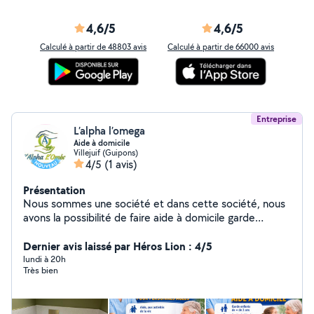
4,6/5
4,6/5
Calculé à partir de 48803 avis
Calculé à partir de 66000 avis
Entreprise
L’alpha l’omega
Aide à domicile
Villejuif (Guipons)
4/5
(1 avis)
Présentation
Nous sommes une société et dans cette société, nous
avons la possibilité de faire aide à domicile garde
d'enfants, nettoyage dans les maisons ou dans les
locaux, livraison de courses, préparation de repas. Nous
Dernier avis laissé par Héros Lion : 4/5
faisons aussi les gardes de nuit.
lundi à 20h
Très bien