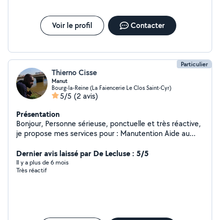
Voir le profil
Contacter
Particulier
Thierno Cisse
Manut
Bourg-la-Reine (La Faiencerie Le Clos Saint-Cyr)
5/5
(2 avis)
Présentation
Bonjour, Personne sérieuse, ponctuelle et très réactive,
je propose mes services pour : Manutention Aide au
déménagement (chargement / déchargement)
Transport de colis Livraison d'objets Courses pour
Dernier avis laissé par De Lecluse : 5/5
particuliers Accompagnement (gare / aéroport si
Il y a plus de 6 mois
Très réactif
besoin) Habitué aux travaux physiques et aux charges
lourdes. Toujours respectueux, organisé et efficace. Les
avis laissés sur mon profil reflètent mon sérieux et ma
bonne communication. Disponible rapidement.