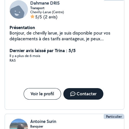
Dahmane DRIS
Transport
Chevilly-Larue (Centre)
5/5
(2 avis)
Présentation
Bonjour, de chevilly larue, je suis disponible pour vos
déplacements à des tarifs avantageux, je peux
transporter jusqu'à 6 personnes, ou meubles pas trop
volumineux. N'hésitez pas à me contacter ci-besoin.
Dernier avis laissé par Trina : 5/5
Il y a plus de 6 mois
RAS
Voir le profil
Contacter
Particulier
Antoine Surin
Banquier