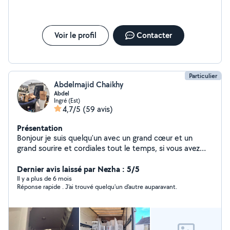
Voir le profil
Contacter
Particulier
Abdelmajid Chaikhy
Abdel
Ingré (Est)
4,7/5
(59 avis)
Présentation
Bonjour je suis quelqu'un avec un grand cœur et un
grand sourire et cordiales tout le temps, si vous avez
besoin n'hésitez pas à me contacter et une réponse
assurée. Cordialement
Dernier avis laissé par Nezha : 5/5
Il y a plus de 6 mois
Réponse rapide . J'ai trouvé quelqu'un d'autre auparavant.