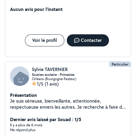
faciliter ton déménagement je suis dispo de suite
Aucun avis pour l'instant
Voir le profil
Contacter
Particulier
Sylvie TAVERNIER
Soutien scolaire - Primaires
Orléans (Bourgogne-Pasteur)
1/5
(1 avis)
Présentation
Je suis sérieuse, bienveillante, attentionnée,
respectueuse envers les autres. Je recherche à faire du
Soutien scolaire. Classe de primaire uniquement
jusqu'au CM2.
Dernier avis laissé par Souad : 1/5
Il y a plus de 6 mois
Ne répond plus