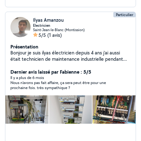
Particulier
Ilyas Amanzou
Electricien
Saint-Jean-le-Blanc (Montission)
5/5
(1 avis)
Présentation
Bonjour je suis ilyas électricien depuis 4 ans j'ai aussi
était technicien de maintenance industrielle pendant
presque 1 ans Et je serai ravi de mettre mes
compétences à votre disposition merci de votre
Dernier avis laissé par Fabienne : 5/5
confiance.
Il y a plus de 6 mois
Nous n'avons pas fait affaire, ça sera peut être pour une
prochaine fois. très sympathique ?