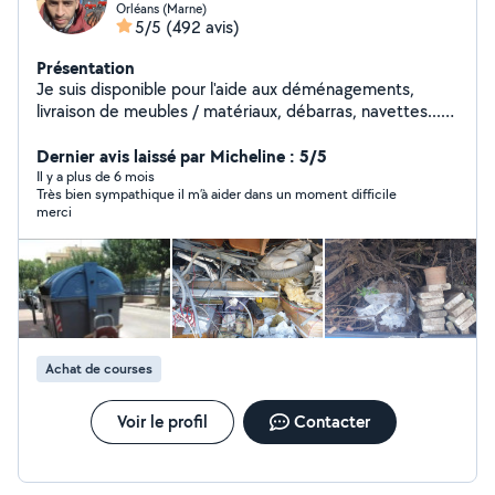
Orléans (Marne)
5/5
(492 avis)
Présentation
Je suis disponible pour l'aide aux déménagements,
livraison de meubles / matériaux, débarras, navettes...
Je peux aussi trouver d'autres paires de bras pour aider
dans la bonne humeur :) N'hésitez surtout pas à me
Dernier avis laissé par Micheline : 5/5
faire part de vos besoins en m'appelant.
Il y a plus de 6 mois
Très bien sympathique il m’à aider dans un moment difficile
merci
Achat de courses
Voir le profil
Contacter