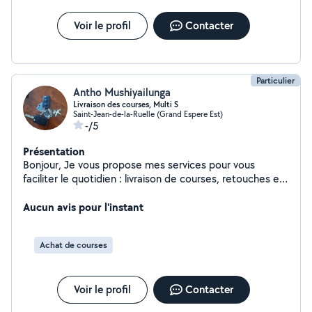
Voir le profil
Contacter
Particulier
Antho Mushiyailunga
Livraison des courses, Multi S
Saint-Jean-de-la-Ruelle (Grand Espere Est)
-/5
Présentation
Bonjour, Je vous propose mes services pour vous
faciliter le quotidien : livraison de courses, retouches et
repassage de vêtements, ainsi que l'accompagnement
de personnes sans véhicule. N'hésitez pas à me
Aucun avis pour l'instant
contacter pour plus d'informations ! À bientôt.
Achat de courses
Voir le profil
Contacter