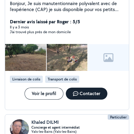
Bonjour, Je suis manutentionnaire polyvalent avec de
l'expérience (CAP) je suis disponible pour vos petits
déménagements, mais aussi dans l'entretien des
espaces verts (utilisation professionnelle de
Dernier avis laissé par Roger : 5/5
débroussailleuse Stihl), et de solides connaissances en
Il y a 3 mois
J'ai trouvé plus prés de mon domicile
plomberie (transmises par mon père, artisan plombier
depuis mon enfance). J'ai des connaissances en
peinture aussi n'hésitez pas à me contacter pour plus de
renseignements
Livraison de colis
Transport de colis
Voir le profil
Contacter
Particulier
Khaled DILMI
Concierge et agent intermédiat
Vals-les-Bains (Vals-les-Bains)