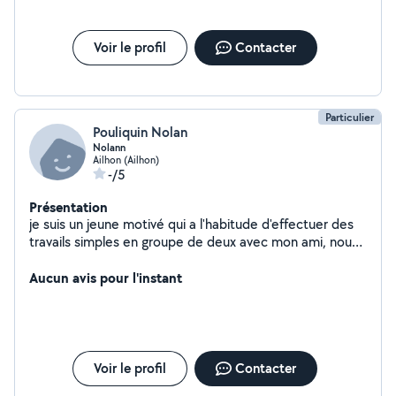
Voir le profil
Contacter
Particulier
Pouliquin Nolan
Nolann
Ailhon (Ailhon)
-/5
Présentation
je suis un jeune motivé qui a l'habitude d'effectuer des
travails simples en groupe de deux avec mon ami, nous
restons spontanée et professionnel bien que nous
sommes jeunes mais interresé et serieux ! jai l'habitude
Aucun avis pour l'instant
de travailler avec certaines machines comme des
tondeuses, débroussailleuses, tronconeuse, tailles haies
et toujours disponible pour réaliser des petits travaux ou
même des déménagements !
Voir le profil
Contacter