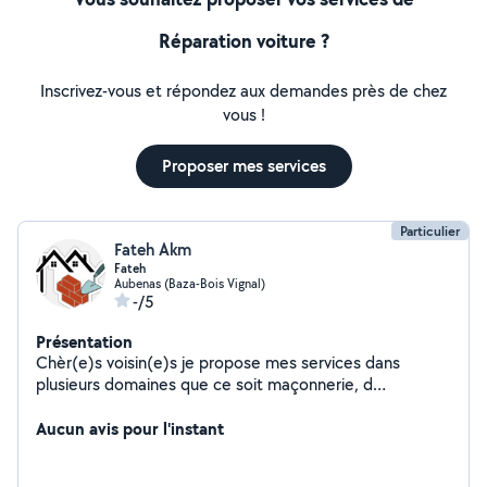
Réparation voiture ?
Inscrivez-vous et répondez aux demandes près de chez
vous !
Proposer mes services
Particulier
Fateh Akm
Fateh
Aubenas (Baza-Bois Vignal)
-/5
Présentation
Chèr(e)s voisin(e)s je propose mes services dans
plusieurs domaines que ce soit maçonnerie, d
éménagement, jardinage,peinture joint placo et autres
... Ayant travaillé plusieurs années en tant qu'aide maçon
Aucun avis pour l'instant
puis après dans une société en peintre N'hésitez pas à
me contacter pour amples renseignements. Important :