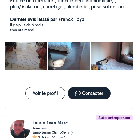
Proche de la retraite ( licenciement économique) ,
plco/ isolation ; carrelage ; plomberie ; pose sol en tout
genre ; électricité. ; peinture ect ect........ J ai 20 ans d
experience en mécanique générale, je réparé
Dernier avis laissé par Franck : 5/5
également votre tronçonneuse, et tout appareil de
Il y a plus de 6 mois
très pro merci
motoculture. J ai aussi une bonne expérience en
abattage et élagage.
Voir le profil
Contacter
Auto-entrepreneur
Laurie Jean Marc
Jean marc
Saint-Sernin (Saint-Sernin)
2,5/5
(2 avis)