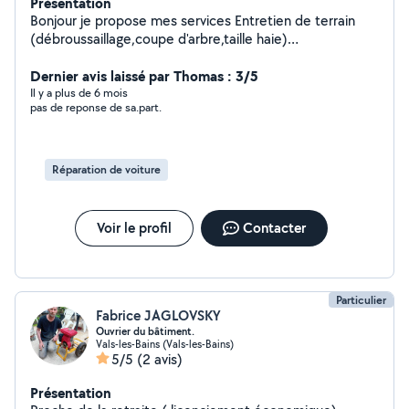
Présentation
Bonjour je propose mes services Entretien de terrain
(débroussaillage,coupe d'arbre,taille haie)
Jardinage.,bricolage Location remorque ou camion
benne pour déchetterie ou déchet vert
Dernier avis laissé par Thomas : 3/5
Il y a plus de 6 mois
pas de reponse de sa.part.
Réparation de voiture
Voir le profil
Contacter
Particulier
Fabrice JAGLOVSKY
Ouvrier du bâtiment.
Vals-les-Bains (Vals-les-Bains)
5/5
(2 avis)
Présentation