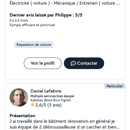
Électricité ( voiture ) - Mécanique / Entretien ( voiture )
Et autres à voir ensemble, une fois les mains dedans je
sais assez tout faire et sacrément débrouillard :)
Dernier avis laissé par Philippe : 5/5
Il y a 2 mois
Sympa, efficace et ponctuel.
Réparation de voiture
Voir le profil
Contacter
Particulier
Daniel Lefebvre
Multiple services bien équipé
Aubenas (Baza-Bois Vignal)
2,6/5
(5 avis)
Présentation
J ai travaillé dans le bâtiment rénovation en général je
suis équipé de 2 débroussailleuse d un carcher et bien d