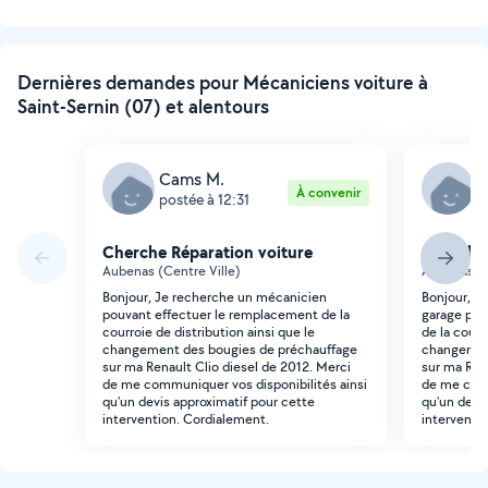
Dernières demandes pour Mécaniciens voiture à
Saint-Sernin (07) et alentours
Cams M.
C
À convenir
postée à 12:31
p
Cherche Réparation voiture
Cherche 
Aubenas (Centre Ville)
Aubenas (C
Bonjour, Je recherche un mécanicien
Bonjour, J
pouvant effectuer le remplacement de la
garage pou
courroie de distribution ainsi que le
de la courr
changement des bougies de préchauffage
changemen
sur ma Renault Clio diesel de 2012. Merci
sur ma Rena
de me communiquer vos disponibilités ainsi
de me comm
qu'un devis approximatif pour cette
qu'un devi
intervention. Cordialement.
interventi