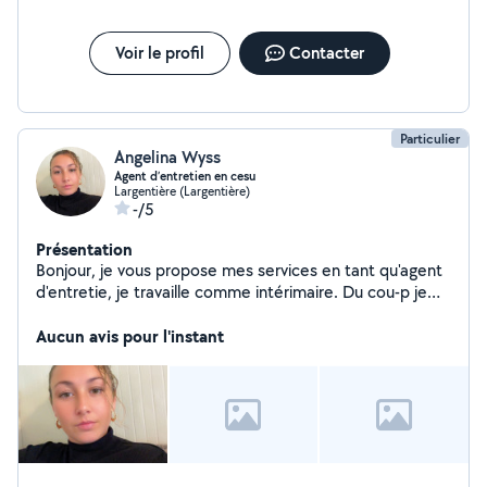
je réponds systématiquement à toutes vos demandes,si
vous n'avez obtenu aucune réponse sous un délai de 2h
c'est que je ne peux pas répondre car vous n'êtes pas
Voir le profil
Contacter
dans mon périmètre défini par allovoisin. Et que
l'application ne me le permet pas A très vite.
Particulier
Angelina Wyss
Agent d’entretien en cesu
Largentière (Largentière)
-/5
Présentation
Bonjour, je vous propose mes services en tant qu'agent
d'entretie, je travaille comme intérimaire. Du cou-p je
cherch- quelques heures pour compléter disponible très
rapidement
Aucun avis pour l'instant