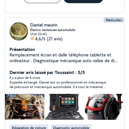
Particulier
Daniel maurin
Électro technicien automobile
Ucel (Ucel)
4,6/5
(21 avis)
Présentation
Remplacement écran et dalle téléphone tablette et
ordinateur . Diagnostique mécanique auto valise de diag
et prog. Effectue réglage carburateur et injection y
compris E Race voiture compétition. Réfection turbo.
Dernier avis laissé par Toussaint : 5/5
Possède tout type d'outillage pour l'automobile y
Il y a plus de 6 mois
Superbe échange. Daniel est un professionnel en mécanique
compris extracteur d'injecteur. Si vous cherchez un
de précision et mécanique automobile. Il a tout le matériel
outillage spécial faites-moi une demande privée je
professionnel et spécifique pour faire des prestations de
pourrais peut-être vous dépanner. je vous propose les
qualité. Je vous recommande ses services. TOUSSAINT
conseils pour préparation automobile et assistance
Multiservices -Un contact, 1000 solutions-
rallye. Possède caméra thermique pour vérif isolation.
Mesure de champ magnétique avec précision.
Réparation de voiture
Diagnostic automobile