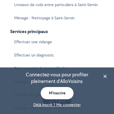
Livraison de colis entre particuliers à Saint-Sernin
Ménage - Nettoyage à Saint-Sernin
Services principaux
Effectuer une vidange
Effectuer un diagnostic
Faire une mise à niveau d'huile
Connectez-vous pour profiter
pleinement d'AlloVoisins
Changer un embrayage
M'inscrire
Changer les plaquettes de frein
Carte
Déjà inscrit ? Me connecter
Changer une courroie de distribution