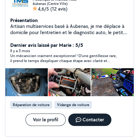
Aubenas (Centre Ville)
4,6/5
(12 avis)
Présentation
Artisan multiservices basé à Aubenas, je me déplace à
domicile pour l'entretien et le diagnostic auto, le petit
bricolage et l'adaptation/sécurisation de logements
pour seniors et PMR (barres d'appui, tapis
Dernier avis laissé par Marie : 5/5
antidérapants, etc.). CAP mécanicien, habilitation
Il y a 3 mois
Un mécanicien vraiment exceptionnel ! D’une gentillesse rare,
électrique B1V-B2V et labellisé HANDIBAT, je travaille
il prend le temps d’expliquer chaque étape avec clarté et
avec sérieux, pédagogie et devis clairs dans tout le Sud
patience. Très professionnel, il inspire immédiatement
Ardèche. TOUSSAINT Multiservices -Un contact, 1000
confiance grâce à son sérieux et son expertise. Très serviable, il
solutions
cherche des solutions adaptées sans pousser à la dépense
inutile. On sent qu’il aime son métier et qu’il se soucie
réellement de ses clients. Travail soigné, rapide et efficace.
C’est rassurant de pouvoir compter sur quelqu’un d’aussi
humain et compétent. Je recommande les yeux fermés !
Réparation de voiture
Vidange de voiture
Voir le profil
Contacter