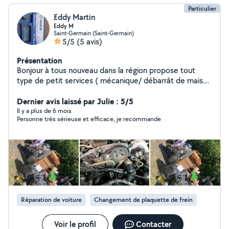
Particulier
Eddy Martin
Eddy M
Saint-Germain (Saint-Germain)
5/5
(5 avis)
Présentation
Bonjour à tous nouveau dans la région propose tout
type de petit services ( mécanique/ débarrât de maison
et terrain/ main d œuvre petit travaux ) avec ma
conjointe également ( ménage/ aide au tri )
Dernier avis laissé par Julie : 5/5
Il y a plus de 6 mois
Personne très sérieuse et efficace, je recommande
Réparation de voiture
Changement de plaquette de frein
Voir le profil
Contacter