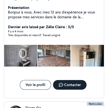
Présentation
Bonjour à vous, Avec mes 12 ans d'expérience je vous
propose mes services dans le domaine de la
Plomberie/Chauffage. J'exerce dans le Neuf et la
Rénovation ainsi que dans le dépannage et
Dernier avis laissé par Zélie Claire : 5/5
désembougage. J'ai également une certification en
Il y a 4 mois
Très disponible et réactif. Travail soigné.
électricité pour élargir mes compétences. N'hésitez pas
à mon contacter.
Voir le profil
Contacter
Particulier
Diego Gz