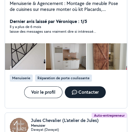
Menuiserie & Agencement : Montage de meuble Pose
de cuisines sur mesure monter où kit Placards,
dressings, bibliothèques, meubles intégrés Pose de
portes, fenêtres, volets intérieurs/extérieurs Parquets,
Dernier avis laissé par Véronique : 1/5
plinthes, escaliers, habillages bois Cloisons,
Il y a plus de 6 mois
laisse des messages sans vraiment dire si intéressé...
aménagement de bureaux et commerces
________________________________________ Rénovation intérieure. (
Sur Devis) Peinture et décoration murale Pose de
papiers peints, toile de verre, enduits Pose de
revêtements de sol (stratifié, PVC, lino, moquette)
Petits travaux de rénovation (rebouchage, remise en
état locatif) ________________________________________ Électricité &
Plomberie légère Installation et remplacement
Menuiserie
Réparation de porte coulissante
d'éclairages, prises, interrupteurs Pose et branchement
d'électroménagers encastrés (four, plaque, hotte, lave-
vaisselle) Petits travaux de plomberie : robinetterie,
Voir le profil
Contacter
siphons, WC, évier Dépannage courant (fuites simples,
joints, remplacement pièces usées)
Auto-entrepreneur
Jules Chevalier (L'atelier de Jules)
Menuisier
Davayat (Davayat)