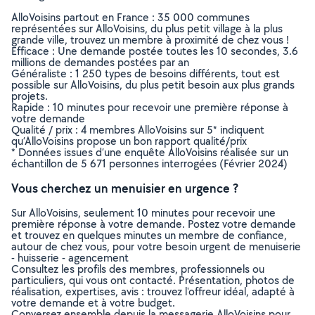
AlloVoisins partout en France : 35 000 communes
représentées sur AlloVoisins, du plus petit village à la plus
grande ville, trouvez un membre à proximité de chez vous !
Efficace : Une demande postée toutes les 10 secondes, 3.6
millions de demandes postées par an
Généraliste : 1 250 types de besoins différents, tout est
possible sur AlloVoisins, du plus petit besoin aux plus grands
projets.
Rapide : 10 minutes pour recevoir une première réponse à
votre demande
Qualité / prix : 4 membres AlloVoisins sur 5* indiquent
qu’AlloVoisins propose un bon rapport qualité/prix
* Données issues d’une enquête AlloVoisins réalisée sur un
échantillon de 5 671 personnes interrogées (Février 2024)
Vous cherchez un menuisier en urgence ?
Sur AlloVoisins, seulement 10 minutes pour recevoir une
première réponse à votre demande. Postez votre demande
et trouvez en quelques minutes un membre de confiance,
autour de chez vous, pour votre besoin urgent de menuiserie
- huisserie - agencement
Consultez les profils des membres, professionnels ou
particuliers, qui vous ont contacté. Présentation, photos de
réalisation, expertises, avis : trouvez l'offreur idéal, adapté à
votre demande et à votre budget.
Conversez ensemble depuis la messagerie AlloVoisins pour