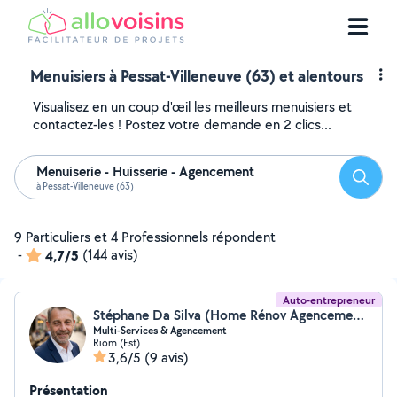
Menuisiers à Pessat-Villeneuve (63) et alentours
Visualisez en un coup d'œil les meilleurs menuisiers et
contactez-les ! Postez votre demande en 2 clics...
Menuiserie - Huisserie - Agencement
Reche
à Pessat-Villeneuve (63)
9 Particuliers et 4 Professionnels répondent
-
4,7/5
(144 avis)
Auto-entrepreneur
Stéphane Da Silva (Home Rénov Agencement)
Multi-Services & Agencement
Riom (Est)
3,6/5
(9 avis)
Présentation