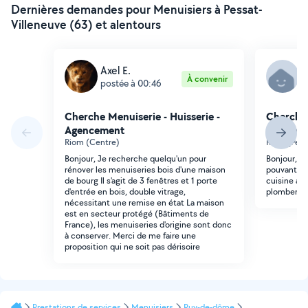
Dernières demandes pour Menuisiers à Pessat-
Villeneuve (63) et alentours
Axel E.
P
À convenir
postée à 00:46
p
Cherche Menuiserie - Huisserie -
Cherche 
Agencement
Agencem
Riom (Centre)
Riom (Peti
Bonjour, Je recherche quelqu'un pour
Bonjour, j
rénover les menuiseries bois d'une maison
pouvant ins
de bourg Il s'agit de 3 fenêtres et 1 porte
cuisine ai
d'entrée en bois, double vitrage,
plomberie 
nécessitant une remise en état La maison
est en secteur protégé (Bâtiments de
France), les menuiseries d'origine sont donc
à conserver. Merci de me faire une
proposition qui ne soit pas dérisoire
Prestations de services
Menuisiers
Puy-de-dôme