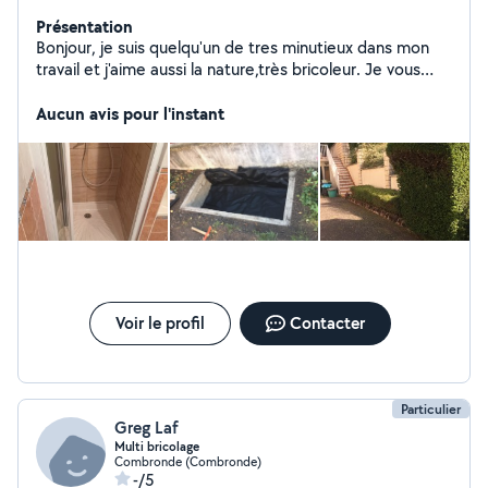
Présentation
Bonjour, je suis quelqu'un de tres minutieux dans mon
travail et j'aime aussi la nature,très bricoleur. Je vous
propose mes services pour pose carrelage, changer un
robinet, taille de haie , poser un cadre au mur etc..
Aucun avis pour l'instant
N'hésitez pas. A bientôt, merci. Cordialement.
Voir le profil
Contacter
Particulier
Greg Laf
Multi bricolage
Combronde (Combronde)
-/5