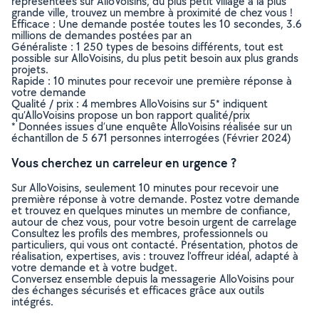
représentées sur AlloVoisins, du plus petit village à la plus
grande ville, trouvez un membre à proximité de chez vous !
Efficace : Une demande postée toutes les 10 secondes, 3.6
millions de demandes postées par an
Généraliste : 1 250 types de besoins différents, tout est
possible sur AlloVoisins, du plus petit besoin aux plus grands
projets.
Rapide : 10 minutes pour recevoir une première réponse à
votre demande
Qualité / prix : 4 membres AlloVoisins sur 5* indiquent
qu’AlloVoisins propose un bon rapport qualité/prix
* Données issues d’une enquête AlloVoisins réalisée sur un
échantillon de 5 671 personnes interrogées (Février 2024)
Vous cherchez un carreleur en urgence ?
Sur AlloVoisins, seulement 10 minutes pour recevoir une
première réponse à votre demande. Postez votre demande
et trouvez en quelques minutes un membre de confiance,
autour de chez vous, pour votre besoin urgent de carrelage
Consultez les profils des membres, professionnels ou
particuliers, qui vous ont contacté. Présentation, photos de
réalisation, expertises, avis : trouvez l'offreur idéal, adapté à
votre demande et à votre budget.
Conversez ensemble depuis la messagerie AlloVoisins pour
des échanges sécurisés et efficaces grâce aux outils
intégrés.