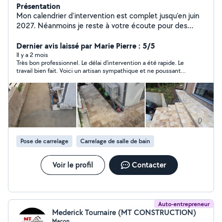
Présentation
Mon calendrier d'intervention est complet jusqu'en juin
2027. Néanmoins je reste à votre écoute pour des
demandes de devis à partir d'avril 2027. 20 ans
d'expérience dans le bâtiment, j'ai été plusieurs années
Dernier avis laissé par Marie Pierre : 5/5
à la tête de ma propre entreprise, formé à plusieurs
Il y a 2 mois
Très bon professionnel. Le délai d'intervention a été rapide. Le
métiers comme le carrelage, l'électricité, la plomberie la
travail bien fait. Voici un artisan sympathique et ne poussant
peinture et plâtrerie, je peux réaliser diverses ouvrages
pas à la consommation. Je le recommande
dont la rénovation intérieur notamment la rénovation de
salle de bain, les sols carrelés, le parquet et différents
revêtements rigides
Pose de carrelage
Carrelage de salle de bain
Voir le profil
Contacter
Auto-entrepreneur
Mederick Tournaire (MT CONSTRUCTION)
Maçon