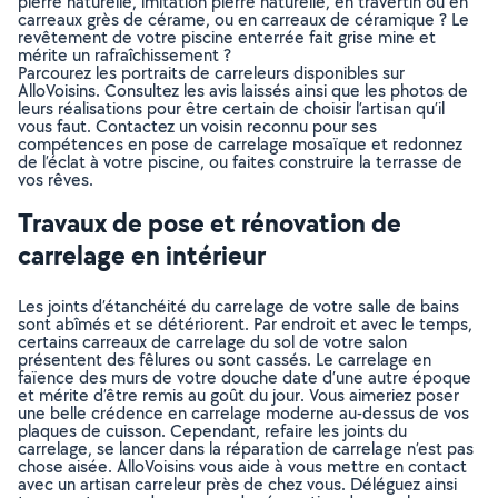
pierre naturelle, imitation pierre naturelle, en travertin ou en
carreaux grès de cérame, ou en carreaux de céramique ? Le
revêtement de votre piscine enterrée fait grise mine et
mérite un rafraîchissement ?
Parcourez les portraits de carreleurs disponibles sur
AlloVoisins. Consultez les avis laissés ainsi que les photos de
leurs réalisations pour être certain de choisir l’artisan qu’il
vous faut. Contactez un voisin reconnu pour ses
compétences en pose de carrelage mosaïque et redonnez
de l’éclat à votre piscine, ou faites construire la terrasse de
vos rêves.
Travaux de pose et rénovation de
carrelage en intérieur
Les joints d’étanchéité du carrelage de votre salle de bains
sont abîmés et se détériorent. Par endroit et avec le temps,
certains carreaux de carrelage du sol de votre salon
présentent des fêlures ou sont cassés. Le carrelage en
faïence des murs de votre douche date d’une autre époque
et mérite d’être remis au goût du jour. Vous aimeriez poser
une belle crédence en carrelage moderne au-dessus de vos
plaques de cuisson. Cependant, refaire les joints du
carrelage, se lancer dans la réparation de carrelage n’est pas
chose aisée. AlloVoisins vous aide à vous mettre en contact
avec un artisan carreleur près de chez vous. Déléguez ainsi