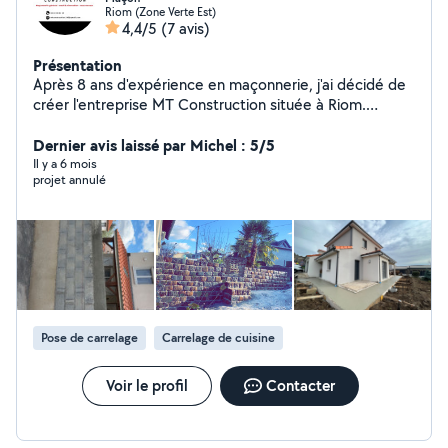
Riom (Zone Verte Est)
4,4/5
(7 avis)
Présentation
Après 8 ans d'expérience en maçonnerie, j'ai décidé de
créer l'entreprise MT Construction située à Riom.
Passionné, appliqué et dynamique, sans aucun doute
vous ne serez pas déçu. Je m'engage à vous
Dernier avis laissé par Michel : 5/5
accompagner et vous conseiller dans votre projet.
Il y a 6 mois
projet annulé
Pose de carrelage
Carrelage de cuisine
Voir le profil
Contacter