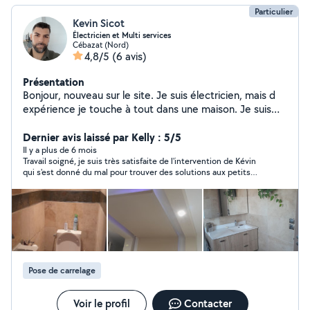
Particulier
Kevin Sicot
Électricien et Multi services
Cébazat (Nord)
4,8/5
(6 avis)
Présentation
Bonjour, nouveau sur le site. Je suis électricien, mais d
expérience je touche à tout dans une maison. Je suis
quelqu'un de minutieux qui aime bien faire les choses
proprement. J'ai de l'expérience dans l'électricité,
Dernier avis laissé par Kelly : 5/5
carrelage, placo, pose de revêtement de sol, sanitaire,
Il y a plus de 6 mois
Travail soigné, je suis très satisfaite de l'intervention de Kévin
montage de meuble. J'ai déjà réalisé quelque maison et
qui s'est donné du mal pour trouver des solutions aux petits
autre plus petits chantiers Au plaisir de vous rendre
problèmes rencontrés lors de la pause de mes luminaires! Par
service.
ailleurs personne très gentille, je recommande vivement!
Pose de carrelage
Voir le profil
Contacter