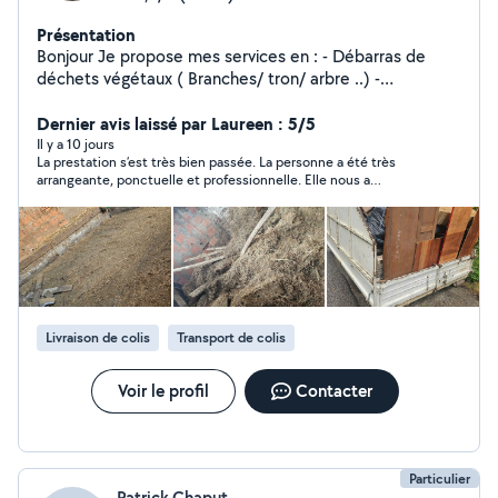
Présentation
Bonjour Je propose mes services en : - Débarras de
déchets végétaux ( Branches/ tron/ arbre ..) -
Evacuation de pierre/ Mur casser etc ... - Evacuation de
Ferraille / épaves ou autres - Evacuation de meubles etc
Dernier avis laissé par Laureen : 5/5
.. - Evacuation de placo / carrelage/ carton etc - Vide
Il y a 10 jours
La prestation s’est très bien passée. La personne a été très
grenier/ Vide maison - Livraison de matériel - J'effectue
arrangeante, ponctuelle et professionnelle. Elle nous a
aussi les voyages en decheterie ou en carrières
également gentiment dépannés pour quelques objets
Débarras/ Evacuation/Espaces vert / Maçonnerie /
supplémentaires, ce qui nous a beaucoup aidés. Le travail a été
Démolition
réalisé avec sérieux et dans la bonne humeur. Nous
recommandons vivement ses services et le remercions encore
pour son aide !
Livraison de colis
Transport de colis
Voir le profil
Contacter
Particulier
Patrick Chaput