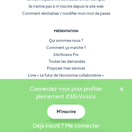
Je n'arrive pas à m'inscrire depuis le site web
Comment réinitialiser / modifier mon mot de passe
PRÉSENTATION
Qui sommes-nous ?
Comment ça marche ?
AlloVoisins Pro
Toutes les demandes
Proposer mes services
Livre « Le futur de l'économie collaborative »
AlloVoisins en France
Connectez-vous pour profiter
Espace presse
pleinement d'AlloVoisins
Partenaires et Grands Comptes
Recrutement
M'inscrire
Carte
INFORMATIONS LÉGALES
Déjà inscrit ? Me connecter
Conditions Générales de Vente et d'Utilisation