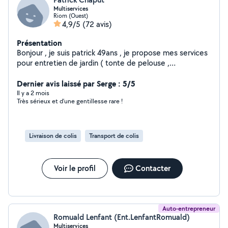
Multiservices
Riom (Ouest)
4,9/5
(72 avis)
Présentation
Bonjour , je suis patrick 49ans , je propose mes services
pour entretien de jardin ( tonte de pelouse ,
débroussailler ) évacuation de déchet , branches , bois ,
Dernier avis laissé par Serge : 5/5
gravat Transport de colis , meuble etc....
Il y a 2 mois
Très sérieux et d’une gentillesse rare !
Livraison de colis
Transport de colis
Voir le profil
Contacter
Auto-entrepreneur
Romuald Lenfant (Ent.LenfantRomuald)
Multiservices