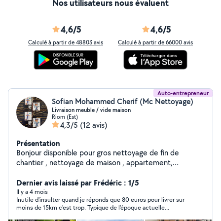
Nos utilisateurs nous évaluent
4,6/5
4,6/5
Calculé à partir de 48803 avis
Calculé à partir de 66000 avis
Auto-entrepreneur
Sofian Mohammed Cherif (Mc Nettoyage)
Livraison meuble / vide maison
Riom (Est)
4,3/5
(12 avis)
Présentation
Bonjour disponible pour gros nettoyage de fin de
chantier , nettoyage de maison , appartement,
monobrosse disponible, shampouineuse,
ect..débarrasser gravat , vide maison , déménagement
Dernier avis laissé par Frédéric : 1/5
ect ... Et je fait également peinture , tonte gazon et
Il y a 4 mois
Inutile d'insulter quand je réponds que 80 euros pour livrer sur
multiservices...
moins de 15km c'est trop. Typique de l'époque actuelle...