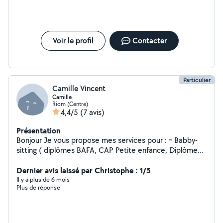
Voir le profil
Contacter
Particulier
Camille Vincent
Camille
Riom (Centre)
4,4/5
(7 avis)
Présentation
Bonjour Je vous propose mes services pour : ~ Babby-
sitting ( diplômes BAFA, CAP Petite enfance, Diplôme
d'Etat d'Auxiliaire de Puériculture) ~ Garde chiens (mon
domicile ne dispose pas de terrain mais plusieurs parcs
Dernier avis laissé par Christophe : 1/5
à proximité) ~ Services à la personne ~ Ménage ~
Il y a plus de 6 mois
Plus de réponse
Courses ~ Services véhiculés N'hésitez pas à me
contacter avec mon mail personnel.