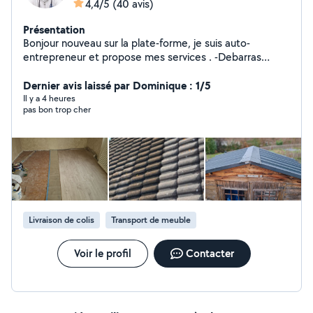
4,4/5
(40 avis)
Présentation
Bonjour nouveau sur la plate-forme, je suis auto-
entrepreneur et propose mes services . -Debarras
encombrant de tous locaux Taille de haies tonte de
pelouse débroussaillage Pose de parquet flottant , lino
Dernier avis laissé par Dominique : 1/5
Peinture intérieure et extérieur, décollage de papiers
Il y a 4 heures
pas bon trop cher
peint Petit dépannage de plomberie Montage de
meubles en kit , et mobilier Autre petit bricolage
Livraison de colis
Transport de meuble
Voir le profil
Contacter