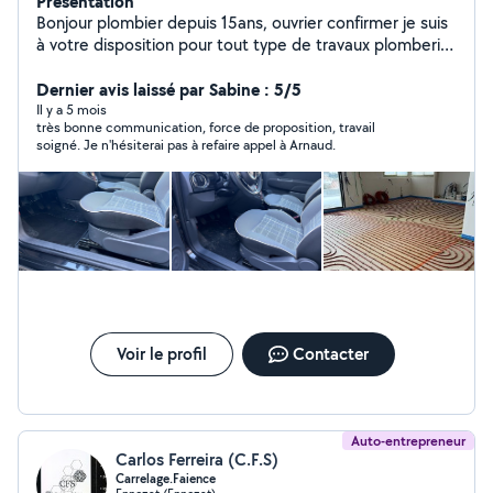
Présentation
Bonjour plombier depuis 15ans, ouvrier confirmer je suis
à votre disposition pour tout type de travaux plomberie,
petite électricité, montage de meubles,
debroussaillage, tonte. Nouveau! Nettoyage de voiture
Dernier avis laissé par Sabine : 5/5
intérieur extérieur!!
Il y a 5 mois
très bonne communication, force de proposition, travail
soigné. Je n'hésiterai pas à refaire appel à Arnaud.
Voir le profil
Contacter
Auto-entrepreneur
Carlos Ferreira (C.F.S)
Carrelage.Faience