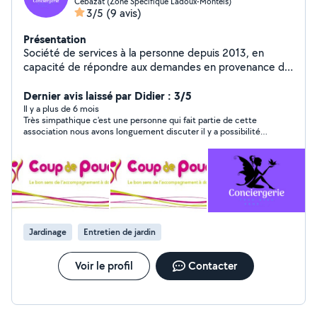
Cébazat (Zone Specifique Ladoux-Montels)
3/5
(9 avis)
Présentation
Société de services à la personne depuis 2013, en
capacité de répondre aux demandes en provenance du
Puy-de-Dôme, nous venons de créer une société de
conciergerie à destination des entreprises et des
Dernier avis laissé par Didier : 3/5
loueurs de courte durée.
Il y a plus de 6 mois
Très simpathique c'est une personne qui fait partie de cette
association nous avons longuement discuter il y a possibilité
de bosser avec eux s des chantiers sur ma montagne
thiernoise p des particuliers
Jardinage
Entretien de jardin
Voir le profil
Contacter