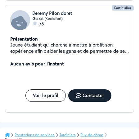
Particulier
Jeremy Pilon doret
Gerzat (Rochefort)
-/5
Présentation
Jeune étudiant qui cherche à mettre à profit son
expérience afin d'aider les gens et de permettre de se
développer, et en contrepartie de petite renumeration
qui permettra de financer ma voiture
Aucun avis pour l'instant
Voir le profil
Contacter
Prestations de services
Jardiniers
Puy-de-dôme