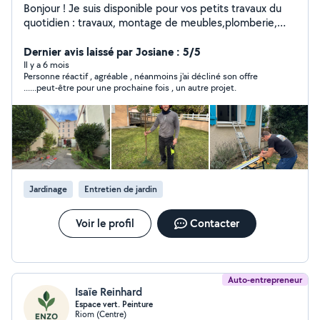
Bonjour ! Je suis disponible pour vos petits travaux du
quotidien : travaux, montage de meubles,plomberie,
peinture, ainsi que l'entretien de vos extérieurs (tonte,
taille, désherbage, débroussaillage), nettoyage extrême
Dernier avis laissé par Josiane : 5/5
int/ext. Sérieux, réactif et polyvalent, je vous aide à
Il y a 6 mois
Personne réactif , agréable , néanmoins j'ai décliné son offre
concrétiser vos projets rapidement et avec soin.
......peut-être pour une prochaine fois , un autre projet.
N'hésitez pas à me contacter pour un devis ou un
simple conseil !
Jardinage
Entretien de jardin
Voir le profil
Contacter
Auto-entrepreneur
Isaïe Reinhard
Espace vert. Peinture
Riom (Centre)