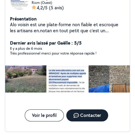
Riom (Ouest)
4,2/5
(5 avis)
Présentation
Alo voisin est une plate-forme non fiable et escroque
les artisans en.notan en tout petit que c'est un
engagement de 1 ans je ne pai pas un service
d'escroquerie donc veiller supprimer mon compte
Dernier avis laissé par Gaëlle : 5/5
Il y a plus de 6 mois
Très professionnel merci pour votre réponse rapide !
Voir le profil
Contacter