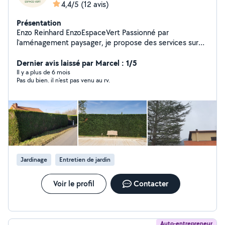
4,4/5
(12 avis)
Présentation
Enzo Reinhard EnzoEspaceVert Passionné par
l'aménagement paysager, je propose des services sur
mesure pour entretenir, créer et valoriser vos espaces
verts. Professionnalisme, réactivité et qualité sont au
Dernier avis laissé par Marcel : 1/5
cœur de mon travail au quotidien.
Il y a plus de 6 mois
Pas du bien. il n'est pas venu au rv.
Jardinage
Entretien de jardin
Voir le profil
Contacter
Auto-entrepreneur