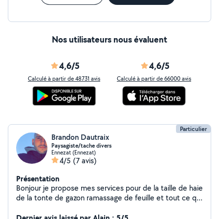
Nos utilisateurs nous évaluent
4,6/5
4,6/5
Calculé à partir de 48731 avis
Calculé à partir de 66000 avis
Particulier
Brandon Dautraix
Paysagiste/tache divers
Ennezat (Ennezat)
4/5
(7 avis)
Présentation
Bonjour je propose mes services pour de la taille de haie
de la tonte de gazon ramassage de feuille et tout ce qui
touche l'aménagement, divers tache a coter. En plus je
propose mes service dans la mécanique moto cela fait
Dernier avis laissé par Alain : 5/5