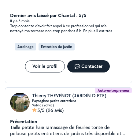
Dernier avis laissé par Chantal : 5/5
Il y a 3 mois
Trop contente d'avoir fait appel à ce professionnel qui m'a
nettoyé ma terrasse non stop pendant 5 h. En plus il est très
sympathique et je n'hésiterai pas à le recontacter, si besoin.
Merci , merci !
Jardinage
Entretien de jardin
Voir le profil
Contacter
Auto-entrepreneur
Thierry THEVENOT (JARDIN D ETE)
Paysagiste petits entretiens
Volvic (Volvic)
5/5
(26 avis)
Présentation
Taille petite haie ramassage de feuilles tonte de
pelouse petits entretiens de jardins très disponible et