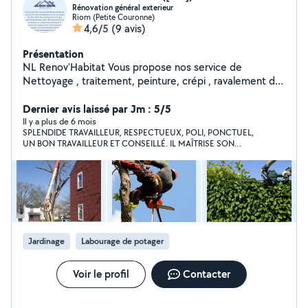
Rénovation général exterieur
Riom (Petite Couronne)
4,6/5
(9 avis)
Présentation
NL Renov'Habitat Vous propose nos service de
Nettoyage , traitement, peinture, crépi , ravalement de
façade , couverture , zinguerie , pose de clôture Et
également du côté du jardin l'entretien des espace vert
Dernier avis laissé par Jm : 5/5
notamment les taillage de haie des arbre et aussi les
Il y a plus de 6 mois
SPLENDIDE TRAVAILLEUR, RESPECTUEUX, POLI, PONCTUEL,
entretien de jardin , travaux avec nacelle si nécessaire À
UN BON TRAVAILLEUR ET CONSEILLÉ. IL MAÎTRISE SON
des prix très interessant Bien à vous . M.Lenfant
TRAVAIL ET LE FAIT PASSIONNÉMENT. MERCI À VOUS ET
VOTRE FRÈRE VOUS ÊTES LES MEILLEURS SOYEZ BÉNIS ET
COMBLÉS D'AVANTAGE
Jardinage
Labourage de potager
Voir le profil
Contacter