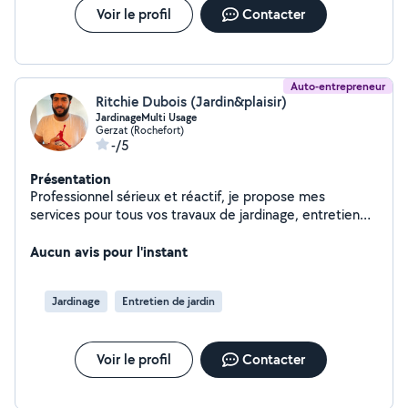
Voir le profil
Contacter
Auto-entrepreneur
Ritchie Dubois (Jardin&plaisir)
JardinageMulti Usage
Gerzat (Rochefort)
-/5
Présentation
Professionnel sérieux et réactif, je propose mes
services pour tous vos travaux de jardinage, entretien
de toiture et entretien de piscine. Tonte de pelouse
Taille de haies et d'arbustes Débroussaillage et
Aucun avis pour l'instant
nettoyage de jardin Nettoyage de toiture et
démoussage Entretien et nettoyage de gouttières
Jardinage
Entretien de jardin
Entretien de piscine Nettoyage de bassin et terrasse
Travail soigné, ponctuel et réalisé avec sérieux. Devis
rapide et intervention dans les meilleurs délais.
Voir le profil
Contacter
N'hésitez pas à me contacter pour discuter de votre
projet.