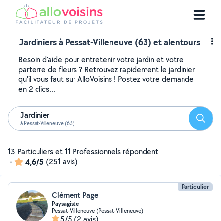
Jardiniers à Pessat-Villeneuve (63) et alentours
Besoin d'aide pour entretenir votre jardin et votre
parterre de fleurs ? Retrouvez rapidement le jardinier
qu'il vous faut sur AlloVoisins ! Postez votre demande
en 2 clics...
Jardinier
Reche
à Pessat-Villeneuve (63)
13 Particuliers et 11 Professionnels répondent
-
4,6/5
(251 avis)
Particulier
Clément Page
Paysagiste
Pessat-Villeneuve (Pessat-Villeneuve)
5/5
(2 avis)