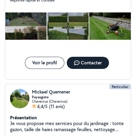
Réponse rapide et cordiale
Voir le profil
Contacter
Particulier
Mickael Quemener
Paysagiste
Chavaroux (Chavaroux)
4,4/5
(11 avis)
Présentation
Je vous propose mes services pour du jardinage : tonte
gazon, taille de haies ramassage feuilles, nettoyage
karcher. Je viens avec mon matériel. Travail sérieux et