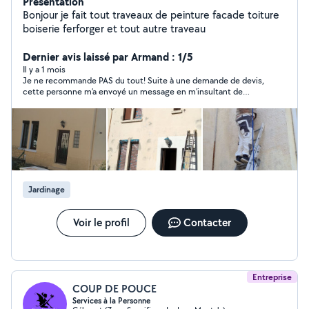
Présentation
Bonjour je fait tout traveaux de peinture facade toiture
boiserie ferforger et tout autre traveau
Dernier avis laissé par Armand : 1/5
Il y a 1 mois
Je ne recommande PAS du tout! Suite à une demande de devis,
cette personne m’a envoyé un message en m’insultant de
« batard » car j’ai décliné son prix exorbitant pour faire affaire
avec quelqu’un d’autre. Je vous déconseille de faire affaire avec
lui et de le laisser venir chez vous.
Jardinage
Voir le profil
Contacter
Entreprise
COUP DE POUCE
Services à la Personne