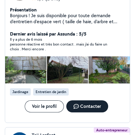
Présentation
Bonjours ! Je suis disponible pour toute demande
d'entretien d'espace vert ( taille de haie, d'arbre et
arbuste, tonte, désherbage, taille de fruitiers,..) mais
aussi d'aménagement extérieur ( pavage, dallage,
Dernier avis laissé par Assunda : 5/5
terrasse bois, création de massif,..) Je suis aussi
Il y a plus de 6 mois
personne réactive et très bon contact . mais j'ai du faire un
disponible pour plusieurs petit travaux de toute sorte,
choix . Merci encore .
merci ! Contacter moi au 06 67 81 78 quatre-vingt
Jardinage
Entretien de jardin
Voir le profil
Contacter
Auto-entrepreneur