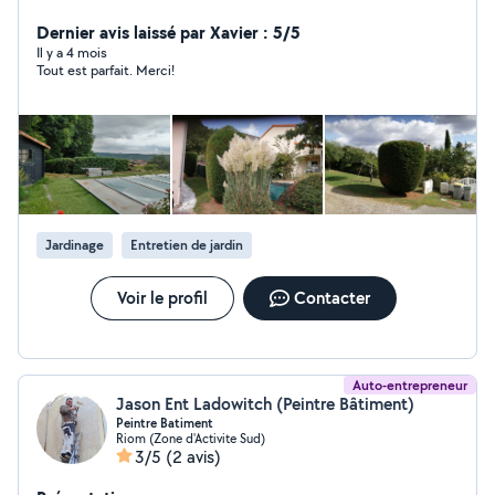
toujours a l écoute. N hésitez pas a me contacter pour
toute tonte de pelouse entretien annuel PRIX TRÈS
Dernier avis laissé par Xavier : 5/5
ATTRACTIFS Merci
Il y a 4 mois
Tout est parfait. Merci!
Jardinage
Entretien de jardin
Voir le profil
Contacter
Auto-entrepreneur
Jason Ent Ladowitch (Peintre Bâtiment)
Peintre Batiment
Riom (Zone d'Activite Sud)
3/5
(2 avis)