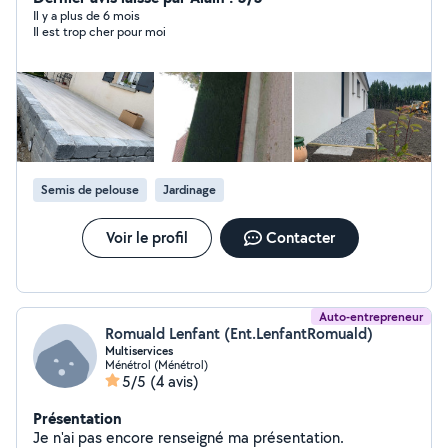
8 ans que je fait de la moto l'entretien et réparation fait
Il y a plus de 6 mois
Il est trop cher pour moi
par mes soins Merci de me contacter si besoin
Semis de pelouse
Jardinage
Voir le profil
Contacter
Auto-entrepreneur
Romuald Lenfant (Ent.LenfantRomuald)
Multiservices
Ménétrol (Ménétrol)
5/5
(4 avis)
Présentation
Je n'ai pas encore renseigné ma présentation.