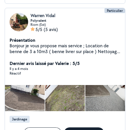
Particulier
Warren Vidal
Polyvalent
Riom (Est)
5/5
(5 avis)
Présentation
Bonjour je vous propose mais service ; Location de
benne de 3 a 10m3 ( benne livrer sur place ) Nettoyage
de tout types de bâtiment (démolition,évacuation)
Assainissement terrassement Avec mini pelle
Dernier avis laissé par Valerie : 5/5
Évacuation tout type de déchets ; ( gravats, terre , bois
Il y a 4 mois
Réactif
, déchets verts , DIB ) Livraison tout type de matériaux ;
( graviers , terre , bois , matériaux de chantiers ) Vide ; (
maison, cave , greniers , grange , garage ) Espaces verts
; ( débroussaillage , tonte , taille haie , abattage d'arbre
) avec ou sans évacuation. Avec engin et véhicules pour
le chargement et déchargement . Travaille soignés.
Devis gratuit.
Jardinage