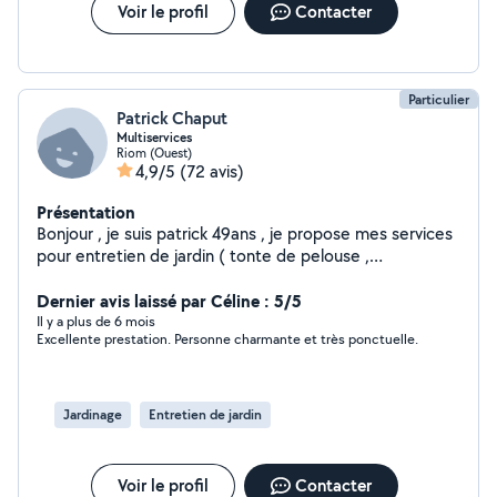
Voir le profil
Contacter
Particulier
Patrick Chaput
Multiservices
Riom (Ouest)
4,9/5
(72 avis)
Présentation
Bonjour , je suis patrick 49ans , je propose mes services
pour entretien de jardin ( tonte de pelouse ,
débroussailler ) évacuation de déchet , branches , bois ,
Dernier avis laissé par Céline : 5/5
gravat Transport de colis , meuble etc....
Il y a plus de 6 mois
Excellente prestation. Personne charmante et très ponctuelle.
Jardinage
Entretien de jardin
Voir le profil
Contacter