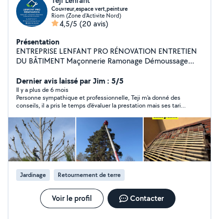
Teji Lenfant
Couvreur,espace vert,peinture
Riom (Zone d'Activite Nord)
4,5/5
(20 avis)
Présentation
ENTREPRISE LENFANT PRO RÉNOVATION ENTRETIEN
DU BÂTIMENT Maçonnerie Ramonage Démoussage
hydrofuge Enlevement encombrants Peinture /
Nettoyage Boiserie - Volets - Façades Ferronerie Allées
Dernier avis laissé par Jim : 5/5
- Terrasses ENTRETIEN ESPACES VERTS Entretien jardins
Il y a plus de 6 mois
Personne sympathique et professionnelle, Teji m'a donné des
Pose de clôtures Tonte de pelouse Taille arbres fruitiers
conseils, il a pris le temps d'évaluer la prestation mais ses tarifs
Taille de haies Enlevement déchets verts Elagage -
sont au-dessus de mes moyens. Merci
Abattage - Etêtage Coupe à risques avec nacelle
Jardinage
Retournement de terre
Voir le profil
Contacter