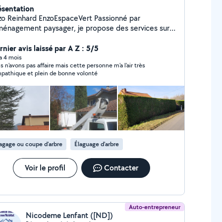
ésentation
nhard EnzoEspaceVert Passionné par
aménagement paysager, je propose des services sur
sure pour entretenir, créer et valoriser vos espaces
ts. Professionnalisme, réactivité et qualité sont au
nier avis laissé par A Z : 5/5
ur de mon travail au quotidien.
 a 4 mois
s n'avons pas affaire mais cette personne m'a l'air très
pathique et plein de bonne volonté
agage ou coupe d'arbre
Élaguage d'arbre
Voir le profil
Contacter
Auto-entrepreneur
Nicodeme Lenfant ([ND])