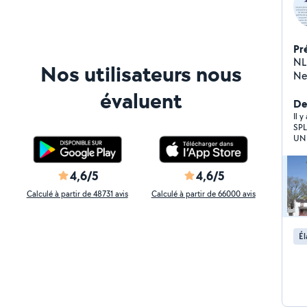
Pr
NL Reno
Nos utilisateurs nous
Ne
faç
évaluent
ég
De
ve
Il 
SPL
les
UN 
nécessaire À 
TRA
M.
VOT
CO
4,6/5
4,6/5
Calculé à partir de 48731 avis
Calculé à partir de 66000 avis
Él