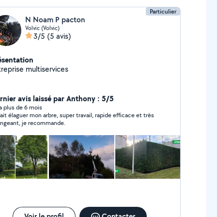
Particulier
N Noam P pacton
Volvic (Volvic)
3/5
(5 avis)
ésentation
reprise multiservices
rnier avis laissé par Anthony : 5/5
y a plus de 6 mois
i fait élaguer mon arbre, super travail, rapide efficace et très
angeant, je recommande.
Voir le profil
Contacter