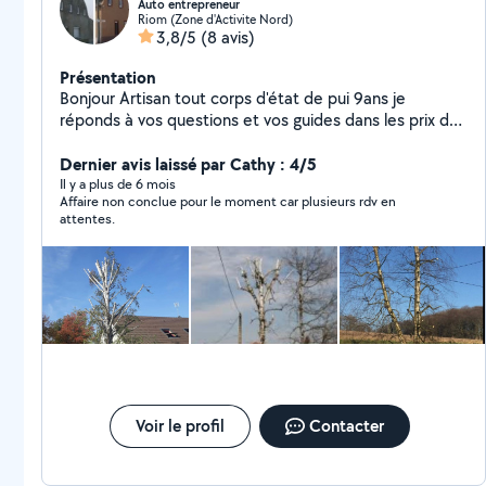
Auto entrepreneur
Riom (Zone d'Activite Nord)
3,8/5
(8 avis)
Présentation
Bonjour Artisan tout corps d'état de pui 9ans je
réponds à vos questions et vos guides dans les prix du
matériel Je suis à votre disposition je réponds à vos
questions je travaille sur devis gratuit merci
Dernier avis laissé par Cathy : 4/5
Il y a plus de 6 mois
Affaire non conclue pour le moment car plusieurs rdv en
attentes.
Voir le profil
Contacter