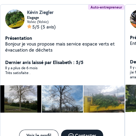
Auto-entrepreneur
Kévin Ziegler
Elagage
Volvic (Volvic)
5/5
(5 avis)
Pr
Présentation
Ent
Bonjour je vous propose mais service espace verts et
évacuation de déchets
De
Dernier avis laissé par Elisabeth : 5/5
Il 
Il y a plus de 6 mois
j'a
Très satisfaite .
arr
Voir le profil
Contacter