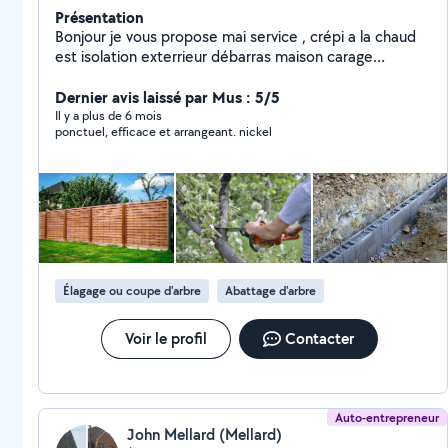
Présentation
Bonjour je vous propose mai service , crépi a la chaud
est isolation exterrieur débarras maison carage
montage de meuble de cuisine et otre meubles,taille
haie, taille arbre fruitier, travaille12 ans ché verdier est
Dernier avis laissé par Mus : 5/5
pérein a marsat tonte de pelouse ,plante arbre ,
Il y a plus de 6 mois
ponctuel, efficace et arrangeant. nickel
entretien des clôtures, travaux maçonnerie,posse de
dalles et crépi et dalle béton reconstruire des murs
revêtement terrasse, décapagede façade et de dalle
est pavé est de toiture.fournie facture et devis gratuit
Je ponctuelle, travaille soigner.
Élagage ou coupe d'arbre
Abattage d'arbre
Voir le profil
Contacter
Auto-entrepreneur
John Mellard (Mellard)