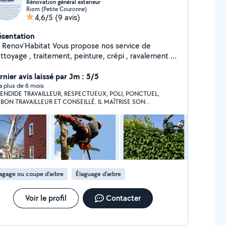
Rénovation général exterieur
Riom (Petite Couronne)
4,6/5
(9 avis)
ésentation
v'Habitat Vous propose nos service de
ttoyage , traitement, peinture, crépi , ravalement de
ade , couverture , zinguerie , pose de clôture Et
alement du côté du jardin l'entretien des espace
rnier avis laissé par Jm : 5/5
rt notamment les taillage de haie des arbre et aussi
y a plus de 6 mois
ENDIDE TRAVAILLEUR, RESPECTUEUX, POLI, PONCTUEL,
 entretien de jardin , travaux avec nacelle si
BON TRAVAILLEUR ET CONSEILLÉ. IL MAÎTRISE SON
des prix très interessant Bien à vous .
VAIL ET LE FAIT PASSIONNÉMENT. MERCI À VOUS ET
Lenfant
RE FRÈRE VOUS ÊTES LES MEILLEURS SOYEZ BÉNIS ET
MBLÉS D'AVANTAGE
agage ou coupe d'arbre
Élaguage d'arbre
Voir le profil
Contacter