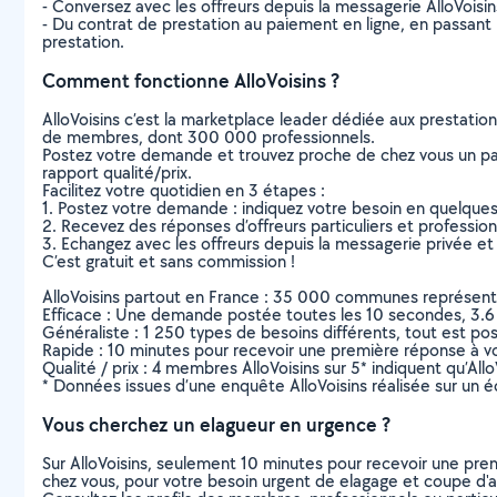
- Conversez avec les offreurs depuis la messagerie AlloVoisi
- Du contrat de prestation au paiement en ligne, en passant pa
prestation.
Comment fonctionne AlloVoisins ?
AlloVoisins c’est la marketplace leader dédiée aux prestatio
de membres, dont 300 000 professionnels.
Postez votre demande et trouvez proche de chez vous un parti
rapport qualité/prix.
Facilitez votre quotidien en 3 étapes :
1. Postez votre demande : indiquez votre besoin en quelque
2. Recevez des réponses d’offreurs particuliers et professio
3. Echangez avec les offreurs depuis la messagerie privée et 
C’est gratuit et sans commission !
AlloVoisins partout en France : 35 000 communes représentées 
Efficace : Une demande postée toutes les 10 secondes, 3.6
Généraliste : 1 250 types de besoins différents, tout est poss
Rapide : 10 minutes pour recevoir une première réponse à 
Qualité / prix : 4 membres AlloVoisins sur 5* indiquent qu’All
* Données issues d’une enquête AlloVoisins réalisée sur un é
Vous cherchez un elagueur en urgence ?
Sur AlloVoisins, seulement 10 minutes pour recevoir une p
chez vous, pour votre besoin urgent de elagage et coupe d'