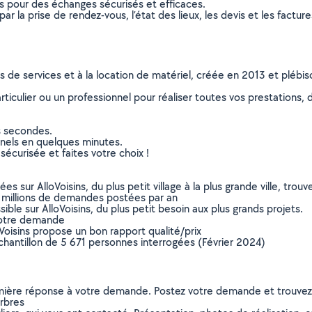
ns pour des échanges sécurisés et efficaces.
r la prise de rendez-vous, l’état des lieux, les devis et les facture
ns de services et à la location de matériel, créée en 2013 et plébi
culier ou un professionnel pour réaliser toutes vos prestations, d
s secondes.
nnels en quelques minutes.
sécurisée et faites votre choix !
sur AlloVoisins, du plus petit village à la plus grande ville, tro
 millions de demandes postées par an
ible sur AlloVoisins, du plus petit besoin aux plus grands projets.
votre demande
oVoisins propose un bon rapport qualité/prix
chantillon de 5 671 personnes interrogées (Février 2024)
remière réponse à votre demande. Postez votre demande et trouve
arbres