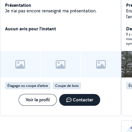
Présentation
Pr
Je n'ai pas encore renseigné ma présentation.
Enzo Rei
l'
me
Aucun avis pour l'instant
ver
Der
cœ
Il y
nou
sym
Élagage ou coupe d'arbre
Coupe de bois
Él
Voir le profil
Contacter