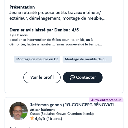
Présentation
Jeune retraité propose petits travaux intérieur/
extérieur, déménagement, montage de meuble,
bricolage, etc.. Pour certaines demandes privées je ne
peux pas répondre ( si elles se trouvent hors de mon
Dernier avis laissé par Denise : 4/5
périmètre d'action) , essayer plutôt de me contacter
Il y a 2 mois
excellente intervention de Gilles pour lits en kit, un à
par téléphone svp..
démonter, l'autre à monter ... j'avais sous-évalué le temps
nécessaire, mais il a été arrangeant, donc je recommande
vivement !
Montage de meuble en kit
Montage de meuble de cuisine en kit
Voir le profil
Contacter
Auto-entrepreneur
Jefferson gonon (JG-CONCEPT-RÉNOVATION)
Artisan bâtiment
Cusset (Boulaires-Graves-Chambon étendu)
4,6/5
(16 avis)