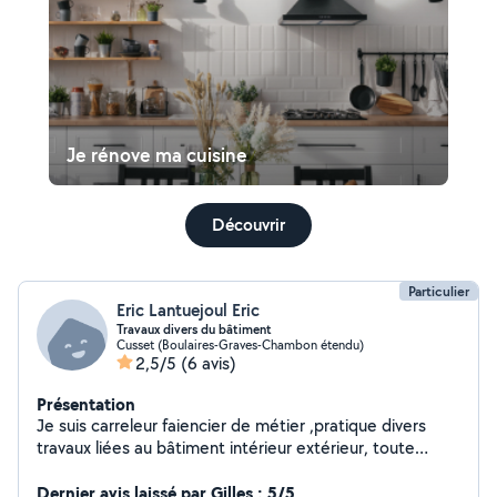
Je rénove ma cuisine
Découvrir
Particulier
Eric Lantuejoul Eric
Travaux divers du bâtiment
Cusset (Boulaires-Graves-Chambon étendu)
2,5/5
(6 avis)
Présentation
Je suis carreleur faiencier de métier ,pratique divers
travaux liées au bâtiment intérieur extérieur, toute
petite maçonnerie.je fais du débroussaillage (j'ai une
debroussailleuse),puis divers travaux bricolage...etc...
Dernier avis laissé par Gilles : 5/5