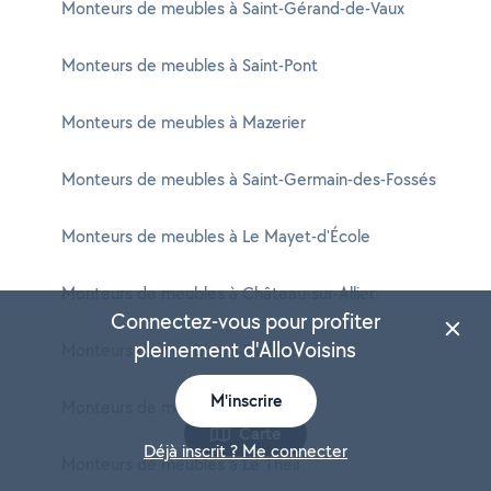
Monteurs de meubles à Saint-Gérand-de-Vaux
Monteurs de meubles à Saint-Pont
Monteurs de meubles à Mazerier
Monteurs de meubles à Saint-Germain-des-Fossés
Monteurs de meubles à Le Mayet-d'École
Monteurs de meubles à Château-sur-Allier
Connectez-vous pour profiter
pleinement d'AlloVoisins
Monteurs de meubles à Saulcet
M'inscrire
Monteurs de meubles à Laféline
Carte
Déjà inscrit ? Me connecter
Monteurs de meubles à Le Theil