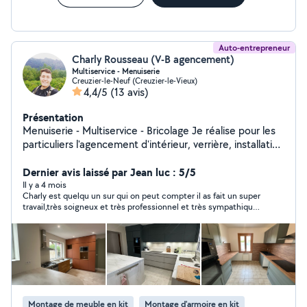
Auto-entrepreneur
Charly Rousseau (V-B agencement)
Multiservice - Menuiserie
Creuzier-le-Neuf (Creuzier-le-Vieux)
4,4/5
(13 avis)
Présentation
Menuiserie - Multiservice - Bricolage Je réalise pour les
particuliers l'agencement d'intérieur, verrière, installation
de cuisine, dressing, mobilier, parquet, comptoir et
petites menuiseries sur mesure. Je customise
Dernier avis laissé par Jean luc : 5/5
également du mobilier avec du covering et suis labellisé
Il y a 4 mois
Charly est quelqu un sur qui on peut compter il as fait un super
par Coverstyle. Ayant déjà rénové 1 appartement et une
travail,très soigneux et très professionnel et très sympathique
maison complète, Je suis également en mesure
..je ne peux que le recommander ...
d'intervenir sur l'isolation, le placo, la plomberie et la
serrurerie. Equipé d'un camion 11 m3 et d'une remorque,
je peux vous débarrasser ou vous livrer. Diplômé
paysagiste et expérimenté en contrat durant 6 ans, je
fais également : Arrosage automatique - Terrasse bois -
Pergola - Abris de jardin - clôture - gazon synthetique -
Montage de meuble en kit
Montage d'armoire en kit