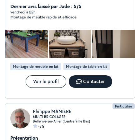
montage cuisine, dressing et salle de bain. rénovation
Dernier avis laissé par Jade : 5/5
intérieure . depuis je suis professionnel en menuiserie
vendredi à 22h
Montage de meuble rapide et efficace
intérieure extérieure cuisine équipée salle de bain et
dressing. cloison verrière.
Montage de meuble en kit
Montage de table en kit
Voir le profil
Contacter
Particulier
Philippe MANIERE
MULTI BRICOLAGES
Bellerive-sur-Allier (Centre Ville Bas)
-/5
Présentation