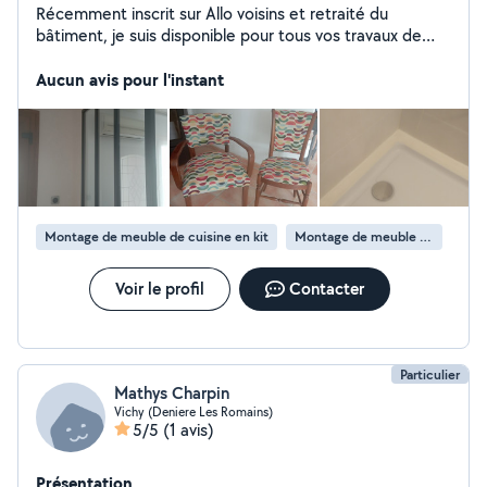
Récemment inscrit sur Allo voisins et retraité du
bâtiment, je suis disponible pour tous vos travaux de
bricolage : Réparation, montage et démontage de
meubles Pose de tringles à rideaux, d'étagères, de
Aucun avis pour l'instant
cadres, de luminaires Changement d'ampoule, de joint
de robinet Pose de carrelage au mur, joint d'étanchéité
Pose de verrière Petits travaux de ponçage et de
peinture Installation d'équipement de sécurité dans la
maison Réfection de sièges anciens : peinture et tissus
Travail soigné et sérieux.
Montage de meuble de cuisine en kit
Montage de meuble en kit
Voir le profil
Contacter
Particulier
Mathys Charpin
Vichy (Deniere Les Romains)
5/5
(1 avis)
Présentation