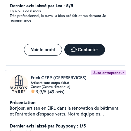
Dernier avis laissé par Lea : 5/5
Il y a plus de 6 mois
Très professionnel, le travail a bien été fait et rapidement Je
recommande
Voir le profil
Contacter
Auto-entrepreneur
Erick CFPP (CFPPSERVICES)
Artisant tous corps d'état
Cusset (Centre Historique)
3,9/5
(49 avis)
Présentation
Bonjour, artisan en EIRL dans la rénovation du bâtiment
et l'entretien d'espace verts. Notre équipe es
disponible pour chacun de vos travaux. Assurance
Décennale et RC Pro PEINTURE Application de
Dernier avis laissé par Pouypouy : 1/5