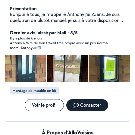
Présentation
Bonjour à tous, je m'appelle Anthony j'ai 25ans. Je suis
quelqu'un de plutôt manuel, je suis à votre disposition
pour quelconque demande dans la mesure du possible
bien sûr.
Dernier avis laissé par Mali : 5/5
Il y a plus de 6 mois
Antony à faire de bon travail très propre avec un prix normal
merci Antony 🙏🏻
Montage de meuble en kit
Voir le profil
Contacter
À Propos d’AlloVoisins