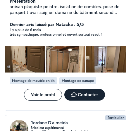
Présentation
artisan plaquiste peintre. isolation de combles. pose de
parquet travail soigner domaine du bâtiment second
oeuvre agréé assurance JG-CONCEPT-RÉNOVATION
Dernier avis laissé par Natacha : 5/5
Il y a plus de 6 mois
très sympathique, professionnel et ouvert surtout reactif
Montage de meuble en kit
Montage de canapé
Voir le profil
Contacter
Particulier
Jordane D'almeida
Bricoleur expérimenté