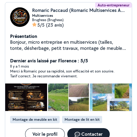
Auto-entrepreneur
Romaric Paccaud (Romaric Multiservices Auvergne)
Multiservices
Brugheas (Brugheas)
5/5
(23 avis)
Présentation
Bonjour, micro entreprise en multiservices (tailles,
tonte, désherbage, petit travaux, montage de meuble) ,
Travaille propre, rapide, conscencieux. Je suis à votre
disposition, n'hésitez pas à me joindre
Dernier avis laissé par Florence : 5/5
Il y a 1 mois
Merci à Romaric pour sa rapidité, son efficacité et son sourire.
Tarif correct. Je recommande vivement.
Montage de meuble en kit
Montage de lit en kit
Voir le profil
Contacter