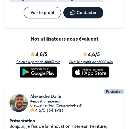
et Terrassement à la mini pelle. (Caces valide). La
reconversion de paysagiste à Menuisier Agenceur s'est
faite grâce a ma passion de valoriser des camions en
Voir le profil
Contacter
vans aménagés. Possibilité prestation horaire ou tarif
forfaitaire. J'accepte toute forme de règlement ainsi
que via CESU.
Nos utilisateurs nous évaluent
4,6/5
4,6/5
Calculé à partir de 48803 avis
Calculé à partir de 66000 avis
Particulier
Alexandre Dalle
Rénovation intérieur
Creuzier-le-Neuf (Creuzier-le-Neuf)
4,6/5
(34 avis)
Présentation
Bonjour, je fais de la rénovation intérieur. Peinture,