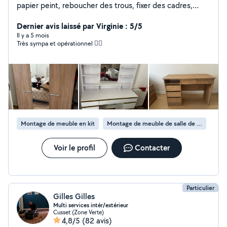
papier peint, reboucher des trous, fixer des cadres,
miroirs, tableaux, ragréage, montage de meubles (j'ai
bosser 10ans étant monteur de meubles à Conforama)
Dernier avis laissé par Virginie : 5/5
livraisons en tout genre et de la tonte de pelouse. Pour
Il y a 5 mois
Très sympa et opérationnel 👍🏼
des raisons problématiques avec les critères du site,
merci de mettre votre numéro de téléphone à la suite
de votre message. Merci
Montage de meuble en kit
Montage de meuble de salle de bain en kit
Voir le profil
Contacter
Particulier
Gilles Gilles
Multi services intér/extérieur
Cusset (Zone Verte)
4,8/5
(82 avis)