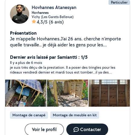
Particulier
Hovhannes Atanesyan
Hovhannes
Vichy (Les Garets-Bellevue)
4,3/5
(6 avis)
Présentation
Je m'appelle Hovhannes.J'ai 26 ans. cherche n'importe
quelle travaille.. je déjà aider les gens pour les
déménagement, fait les jardins, bricolage
Dernier avis laissé par Samiantti : 1/5
Il y a plus de 6 mois
je suis très déçu de la prestation. Il a poser des tringles pour les
rideaux vendredi dernier et mardi tous est tomber...il ya des
trous énormes dans mon mûre.
Montage de canapé
Montage de meuble en kit
Voir le profil
Contacter