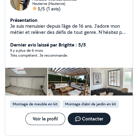
Hauterive (Hauterive)
5/5
(1 avis)
Présentation
Je suis menuisier depuis l'âge de 16 ans. J'adore mon
métier et relèver des défis de tout genre. N'hésitez pas
à prendre contact avec moi pour des travaux ou
services.
Dernier avis laissé par Brigitte : 5/5
Il y a plus de 6 mois
Très compétent. Je recommande.
Montage de meuble en kit
Montage d'abri de jardin en kit
Voir le profil
Contacter