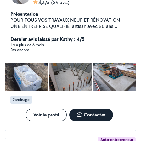
4,3/5
(29 avis)
Présentation
POUR TOUS VOS TRAVAUX NEUF ET RÉNOVATION
UNE ENTREPRISE QUALIFIÉ. artisan avec 20 ans
d'expérience propose toute travaux De maçonnerie
générale.terrasse,mur de clôture,dalle ,chappe, piscine.
Dernier avis laissé par Kathy : 4/5
Terrassement, assainissement, agencement extérieur
Il y a plus de 6 mois
Pas encore
,ect. travail soigné. INTERVENTION RAPIDE
Jardinage
Voir le profil
Contacter
Auto-entrepreneur