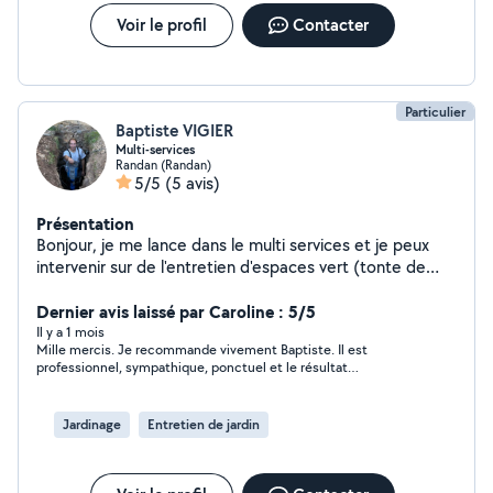
Voir le profil
Contacter
Particulier
Baptiste VIGIER
Multi-services
Randan (Randan)
5/5
(5 avis)
Présentation
Bonjour, je me lance dans le multi services et je peux
intervenir sur de l'entretien d'espaces vert (tonte de
pelouse, débroussaillage, taille d'arbres...), petits
travaux, déménagement, démolition et nettoyage de
Dernier avis laissé par Caroline : 5/5
déchets.
Il y a 1 mois
Mille mercis. Je recommande vivement Baptiste. Il est
professionnel, sympathique, ponctuel et le résultat
tondeuse/débroussailleuse est irréprochable.
Jardinage
Entretien de jardin