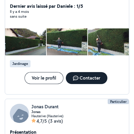
entretien des maisons, portail, Muret, façade, entretien
Dernier avis laissé par Daniele : 1/5
du parc , je suis quelqu'un de très discret qui travaille
Il y a 4 mois
sans suite
efficacement qui se met à l'écoute du client
Jardinage
Voir le profil
Contacter
Particulier
Jonas Durant
Jonas
Hauterive (Hauterive)
4,7/5
(3 avis)
Présentation