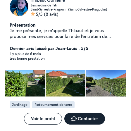
Thibaut Gonnelle
Les jardins de Titi
Saint-Sylvestre-Pragoulin (Saint-Sylvestre-Pragoulin)
5/5
(8 avis)
Présentation
Je me présente, je m'appelle Thibaut et je vous
propose mes services pour faire de l'entretien de
jardin/espace vert principalement: -Taille de haie -Tonte
de pelouse -Débroussaillage -désherbage -abattage au
Dernier avis laissé par Jean-Louis : 5/5
besoin Je possède tout mon matériel pour la réalisation
Il y a plus de 6 mois
tres bonne prestation
des travaux.
Jardinage
Retournement de terre
Voir le profil
Contacter