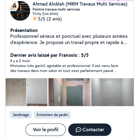
Ahmad Aloklah (MRM Travaux Multi Services)
Peintre travaux multi services
Vichy (Les Ailes)
5/5
(2 avis)
Présentation
Professionnel sérieux et ponctuel avec plusieurs années
d'expérience. Je propose un travail propre et rapide à
des prix raisonnables. Toujours à l'écoute du client et
respect des délais garantis.
Dernier avis laissé par Fransois : 5/5
Il y a 2 mois
Monsieur très gentil, agréable et professionnel. Il est venu faire
des travaux dans mon salon et tout s’est parfaitement passé.
Travail propre, soigné et très bien réalisé. Je suis vraiment
content du résultat. Je recommande sans hésiter, merci
encore !
Jardinage
Entretien de jardin
Voir le profil
Contacter