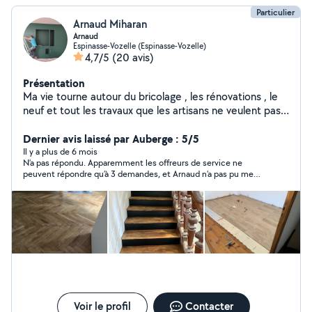
Particulier
Arnaud Miharan
Arnaud
Espinasse-Vozelle (Espinasse-Vozelle)
4,7/5
(20 avis)
Présentation
Ma vie tourne autour du bricolage , les rénovations , le
neuf et tout les travaux que les artisans ne veulent pas
faire
Dernier avis laissé par Auberge : 5/5
Il y a plus de 6 mois
N’a pas répondu. Apparemment les offreurs de service ne
peuvent répondre qu’à 3 demandes, et Arnaud n’a pas pu me
répondre. Donc je mets 5 pour ne pas vous pénaliser. ?
Voir le profil
Contacter