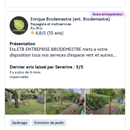
Auto-entrepreneur
Enrique Brodemestre (ent. Brodemestre)
Paysagiste et multiservices
Ris (Ris)
4,8/5
(10 avis)
Présentation
Ets.ETB ENTREPRISE BRODEMESTRE mets a votre
disposition tous nos services d'espace vert et autres
travaux d'extérieur. Intervention rapide pour un travail
propre et soigné. Déplacement et devis gratuit.
Dernier avis laissé par Severine : 5/5
Il y a plus de 6 mois
impeccable
Jardinage
Entretien de jardin