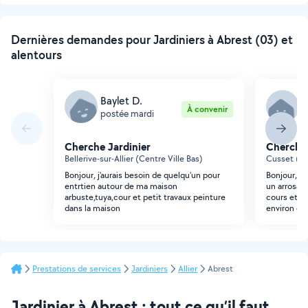
suivante
Dernières demandes pour Jardiniers à Abrest (03) et
alentours
Baylet D.
A
À convenir
postée mardi
p
Cherche Jardinier
Cherche 
Bellerive-sur-Allier (Centre Ville Bas)
Cusset (Ce
Bonjour, j'aurais besoin de quelqu'un pour
Bonjour, je
entrtien autour de ma maison
un arrosag
arbuste,tuya,cour et petit travaux peinture
cours et un
dans la maison
environ ch
Prestations de services
Jardiniers
Allier
Abrest
Jardinier à Abrest : tout ce qu’il faut