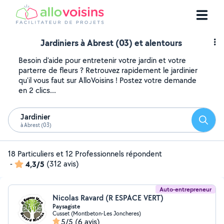
Jardiniers à Abrest (03) et alentours
Besoin d'aide pour entretenir votre jardin et votre
parterre de fleurs ? Retrouvez rapidement le jardinier
qu'il vous faut sur AlloVoisins ! Postez votre demande
en 2 clics...
Jardinier
Reche
à Abrest (03)
18 Particuliers et 12 Professionnels répondent
-
4,3/5
(312 avis)
Auto-entrepreneur
Nicolas Ravard (R ESPACE VERT)
Paysagiste
Cusset (Montbeton-Les Joncheres)
5/5
(6 avis)