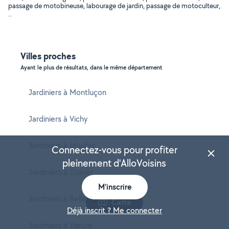
passage de motobineuse, labourage de jardin, passage de motoculteur,
..
Villes proches
Ayant le plus de résultats, dans le même département
Jardiniers à Montluçon
Jardiniers à Vichy
Jardiniers à Moulins
Connectez-vous pour profiter
pleinement d'AlloVoisins
Jardiniers à Cusset
M'inscrire
Jardiniers à Bellerive-sur-Allier
Carte
Déjà inscrit ? Me connecter
Jardiniers à Yzeure