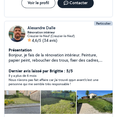
l'eau de votre piscine ou bassin, Entretien et réparation
Voir le profil
Contacter
de vos outils de motoculture moto scooter vélo quad
etc Et bien d'autres.. N'hésitez pas à demander ce dont
vous avez besoins
Particulier
Alexandre Dalle
Rénovation intérieur
Creuzier-le-Neuf (Creuzier-le-Neuf)
4,6/5
(34 avis)
Présentation
Bonjour, je fais de la rénovation intérieur. Peinture,
papier peint, reboucher des trous, fixer des cadres,
miroirs, tableaux, ragréage, montage de meubles (j'ai
bosser 10ans étant monteur de meubles à Conforama)
Dernier avis laissé par Brigitte : 5/5
livraisons en tout genre et de la tonte de pelouse. Pour
Il y a plus de 6 mois
Nous n’avons pas fait affaire car j’ai trouvé qqun avant!c’est une
des raisons problématiques avec les critères du site,
personne qui me semble très responsable !
merci de mettre votre numéro de téléphone à la suite
de votre message. Merci