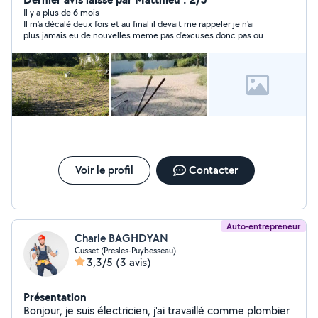
n'hésitez pas à faire une demande si vous avez besoin
Il y a plus de 6 mois
Il m'a décalé deux fois et au final il devait me rappeler je n'ai
de plus de renseignements
plus jamais eu de nouvelles meme pas d'excuses donc pas ouf
comme expérience disons.
Voir le profil
Contacter
Auto-entrepreneur
Charle BAGHDYAN
Cusset (Presles-Puybesseau)
3,3/5
(3 avis)
Présentation
Bonjour, je suis électricien, j'ai travaillé comme plombier