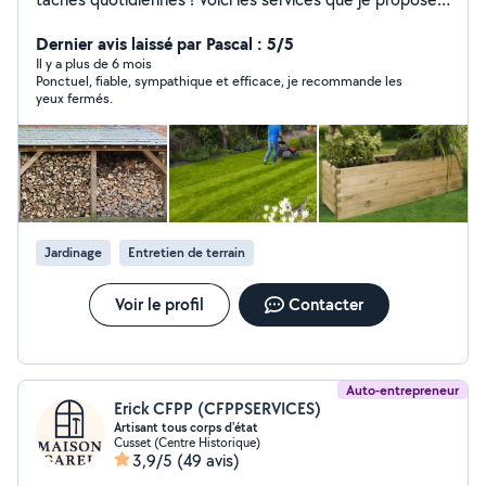
Jardinage : Entretien, tonte, taille, évacuation des
déchets, fabrication de bacs, rangement de bois Petit
Dernier avis laissé par Pascal : 5/5
bricolage : Réparations, montage de meubles, divers
Il y a plus de 6 mois
Ponctuel, fiable, sympathique et efficace, je recommande les
travaux Déménagement : Aide pour emballer,
yeux fermés.
transporter Gardiennage d'animaux : Soins pour chats,
poules, lapins, petits chiens. Garde maison : Surveillance
pendant vos absences Contactez-moi pour toute
question ou devis personnalisé.
Jardinage
Entretien de terrain
Voir le profil
Contacter
Auto-entrepreneur
Erick CFPP (CFPPSERVICES)
Artisant tous corps d'état
Cusset (Centre Historique)
3,9/5
(49 avis)