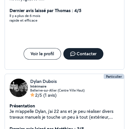
Dernier avis laissé par Thomas : 4/5
Il y a plus de 6 mois
rapide et efficace
Voir le profil
Contacter
Particulier
Dylan Dubois
Intérimaire
Bellerive-sur-Allier (Centre Ville Haut)
2/5
(1 avis)
Présentation
Je m'appelle Dylan, j'ai 22 ans et je peu réaliser divers
travaux manuels je touche un peu à tout (extérieur,
espace vert , montage de meuble, bricolage en tout
genre, livraison rapide, réparation de petite mécanique)
Dernier avis laissé par Matthieu : 2/5