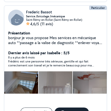
Particulier
Frederic Bassot
Service /bricolage /mécanique
Saint-Rémy-en-Rollat (Saint-Rémy-en-Rollat)
4,6/5
(11 avis)
Présentation
bonjour je vous propose Mes services en mécanique
auto **passage a la valise de diagnostic **enlever voyant
moteur **diag et voir pièces a changé **vidange et
remise a zero mes services en bricolage ***pose de
Dernier avis laissé par Isabelle : 5/5
parquet flottant ***pose de tringle a rideaux étagère au
Il y a plus de 6 mois
Frédéric est une personne très sérieuse, gentille et qui fait
mur cadre etc... ***pose de lustre ou toute autre
correctement son travail et je le remercie beaucoup pour ma
luminaire etc..... ***repartions fuite d eau sur cuivre ou
brasure
pvc ***création arrivée d eau ou vidange ***changement
de robinetterie ou wc suppression de bidet etc......
***transport de petit colis ou électroménager suite a
vos achat encombrant etc..... ##location échafaudage
int / ext Marteau piqueur électrique ## entretien sur
tracteur tondeuse etc... ***je peut vous donner des
conseil ou des idée pour vos travaux qui vous tracasse la
vie 30 ans dans le btp donc grande expérience dans