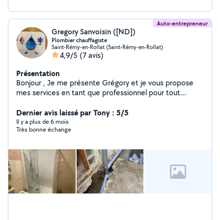
Auto-entrepreneur
Gregory Sanvoisin ([ND])
Plombier chauffagiste
Saint-Rémy-en-Rollat (Saint-Rémy-en-Rollat)
4,9/5
(7 avis)
Présentation
Bonjour , Je me présente Grégory et je vous propose
mes services en tant que professionnel pour tout
travaux de plomberie-sanitaire-chauffage-climatisation.
N'hésitez pas à me contacter en cas de besoin.
Dernier avis laissé par Tony : 5/5
Il y a plus de 6 mois
Très bonne échange