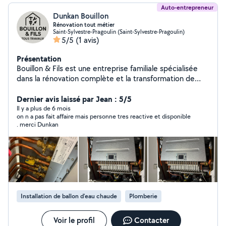
Auto-entrepreneur
Dunkan Bouillon
Rénovation tout métier
Saint-Sylvestre-Pragoulin (Saint-Sylvestre-Pragoulin)
5/5
(1 avis)
Présentation
Bouillon & Fils est une entreprise familiale spécialisée
dans la rénovation complète et la transformation de
bâtiments, qu'il s'agisse de logements particuliers, de
locaux professionnels ou de biens anciens à réhabiliter.
Dernier avis laissé par Jean : 5/5
Forte d'un savoir-faire transmis de génération en
Il y a plus de 6 mois
on n a pas fait affaire mais personne tres reactive et disponible
génération, notre équipe accompagne chaque client de
. merci Dunkan
A à Z : du gros œuvre à la décoration finale. Nos
domaines d'intervention Nous regroupons tous les
corps de métier du bâtiment pour offrir un service clé
en main : Maçonnerie & Gros œuvre Plâtrerie & Cloisons
Peinture & Revêtements muraux Électricité &
Domotique Plomberie & Sanitaire Menuiserie intérieure
& extérieure Carrelage, faïence & sols Isolation
Installation de ballon d'eau chaude
Plomberie
thermique & acoustique Rénovation de façades &
toitures
Voir le profil
Contacter