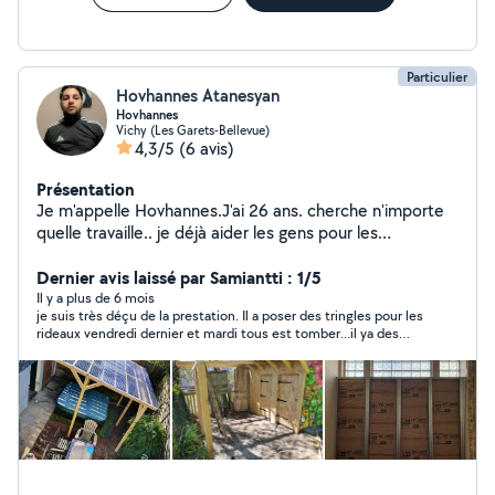
Particulier
Hovhannes Atanesyan
Hovhannes
Vichy (Les Garets-Bellevue)
4,3/5
(6 avis)
Présentation
Je m'appelle Hovhannes.J'ai 26 ans. cherche n'importe
quelle travaille.. je déjà aider les gens pour les
déménagement, fait les jardins, bricolage
Dernier avis laissé par Samiantti : 1/5
Il y a plus de 6 mois
je suis très déçu de la prestation. Il a poser des tringles pour les
rideaux vendredi dernier et mardi tous est tomber...il ya des
trous énormes dans mon mûre.