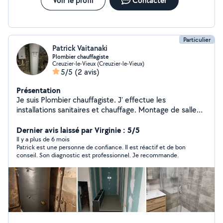
Voir le profil
Contacter
Particulier
Patrick Vaitanaki
Plombier chauffagiste
Creuzier-le-Vieux (Creuzier-le-Vieux)
5/5
(2 avis)
Présentation
Je suis Plombier chauffagiste. J' effectue les
installations sanitaires et chauffage. Montage de salle
de salle de bain (pose receveur,pose meuble vasque,
pose wc, pose de robinetterie) Création d' installation
Dernier avis laissé par Virginie : 5/5
sanitaire et chauffage ( tuyauterie ) d' un Point A à un
Il y a plus de 6 mois
Patrick est une personne de confiance. Il est réactif et de bon
Point B. Pose de radiateur et chaudière. Pose de moteur
conseil. Son diagnostic est professionnel. Je recommande.
VMC et ses conduits.