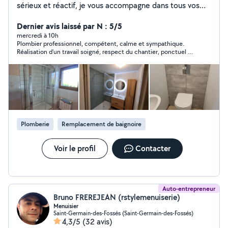
sérieux et réactif, je vous accompagne dans tous vos
travaux de plomberie, chauffage et climatisation, en
neuf comme en rénovation. N'hésitez pas à me
Dernier avis laissé par N : 5/5
contacter pour échanger sur votre projet et obtenir un
mercredi à 10h
Plombier professionnel, compétent, calme et sympathique.
devis.
Réalisation d'un travail soigné, respect du chantier, ponctuel et
agréable. Je conseille vivement cette personne qui a en plus
tout le matériel nécessaire pour faire un travail de qualité.
Plomberie
Remplacement de baignoire
Voir le profil
Contacter
Auto-entrepreneur
Bruno FREREJEAN (rstylemenuiserie)
Menuisier
Saint-Germain-des-Fossés (Saint-Germain-des-Fossés)
4,3/5
(32 avis)