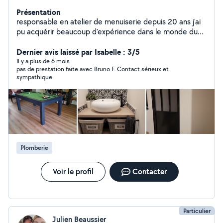
Présentation
responsable en atelier de menuiserie depuis 20 ans j'ai
pu acquérir beaucoup d'expérience dans le monde du
batiment, je touche à tous. menuiserie bois, alu, pvc.
montage cuisine, dressing et salle de bain. rénovation
Dernier avis laissé par Isabelle : 3/5
intérieure . depuis je suis professionnel en menuiserie
Il y a plus de 6 mois
pas de prestation faite avec Bruno F. Contact sérieux et
intérieure extérieure cuisine équipée salle de bain et
sympathique
dressing. cloison verrière.
Plomberie
Voir le profil
Contacter
Particulier
Julien Beaussier