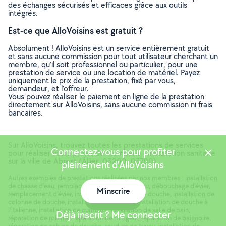
des échanges sécurisés et efficaces grâce aux outils
intégrés.
Est-ce que AlloVoisins est gratuit ?
Absolument ! AlloVoisins est un service entièrement gratuit
et sans aucune commission pour tout utilisateur cherchant un
membre, qu’il soit professionnel ou particulier, pour une
prestation de service ou une location de matériel. Payez
uniquement le prix de la prestation, fixé par vous,
demandeur, et l’offreur.
Vous pouvez réaliser le paiement en ligne de la prestation
directement sur AlloVoisins, sans aucune commission ni frais
bancaires.
Sur AlloVoisins, trouvez toutes les prestations de services
Connectez-vous pour profiter
pour réaliser votre projet de Plomberie - Installation sanitaire
sur la ville de Abrest (Allier, 03200, 03700)
pleinement d'AlloVoisins
Autres exemples de prestations réalisées par nos membres : installation
de chasse d'eau, remplacement de chasse d'eau, débouchage d'évier,
M'inscrire
remplacement d'évier, installation de cabine de douche, installation de
Carte
colonne de douche, installation de mitigeur, installation de douche à
l'italienne, installation de cumulus, installation de salle de bain,
Déjà inscrit ? Me connecter
réparation de robinet, réparation de mitigeur, réparation de baignoire,