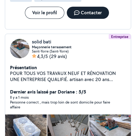
Toiture façade débarras suite décès et autres.
MAÇONNERIE Mur de soutènement,
escalier,clôture,dalle,terrasse, extension Nous
Voir le profil
Contacter
travaillons essentiellement avec des agent immobilier,
courtier. Allo voisin nous sert à compléter notre carnet
de commandes et nous faire connaître auprès du
marché des particuliers. Devis gratuit sur simple
Entreprise
solid bati
demande
Maçonnerie terrassement
Saint-Yorre (Saint-Yorre)
4,3/5
(29 avis)
Présentation
POUR TOUS VOS TRAVAUX NEUF ET RÉNOVATION
UNE ENTREPRISE QUALIFIÉ. artisan avec 20 ans
d'expérience propose toute travaux De maçonnerie
générale.terrasse,mur de clôture,dalle ,chappe, piscine.
Dernier avis laissé par Doriane : 5/5
Terrassement, assainissement, agencement extérieur
Il y a 1 mois
Personne correct , mais trop loin de sont domicile pour faire
,ect. travail soigné. INTERVENTION RAPIDE
affaire