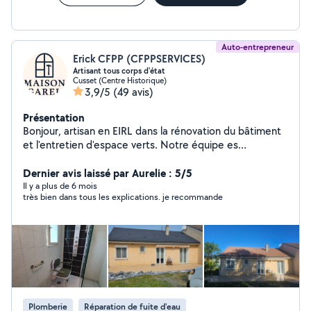
Auto-entrepreneur
Erick CFPP (CFPPSERVICES)
Artisant tous corps d'état
Cusset (Centre Historique)
3,9/5
(49 avis)
Présentation
Bonjour, artisan en EIRL dans la rénovation du bâtiment
et l'entretien d'espace verts. Notre équipe es
disponible pour chacun de vos travaux. Assurance
Décennale et RC Pro PEINTURE Application de
Dernier avis laissé par Aurelie : 5/5
revêtement/placo/carrelage/papier peint CARRELAGE
Il y a plus de 6 mois
très bien dans tous les explications. je recommande
Carrelage,faïence,pose de parquet et sol pvc
PLOMBERIE Dépannage création rénovation
MEUNUISERIE réparation vitres/pose de porte et
fenêtre,installation de cuisine
ISOLATION/Aménagement Combles,cave,intérieur
extérieur cloison ENTRETIEN D'ESPACE VERTS
Tonte/débroussaillage/taille de haies. Forfait entretient
terrain à l'année à partir de 80euros/mois. NETOYAGE
Plomberie
Réparation de fuite d'eau