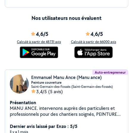
Nos utilisateurs nous évaluent
4,6/5
4,6/5
Calculé à partir de 48731 avis
Calculé à partir de 66000 avis
Auto-entrepreneur
Emmanuel Manu Ance (Manu ance)
Peinture couverture
Saint-Germain-des-Fossés (Saint-Germain-des-Fossés)
3,4/5
(5 avis)
Présentation
MANU ANCE. intervenons auprès des particuliers et
professionnels pour des chantiers soignés, PEINTURE
Nous réalisons de la mise en peinture sur Toiture,
Façade de maison ou autre bâtisse (idéal pour la
Dernier avis laissé par Enzo : 5/5
rénovation), Boiserie, Volets, Encadrements de
Il y a 1 mois