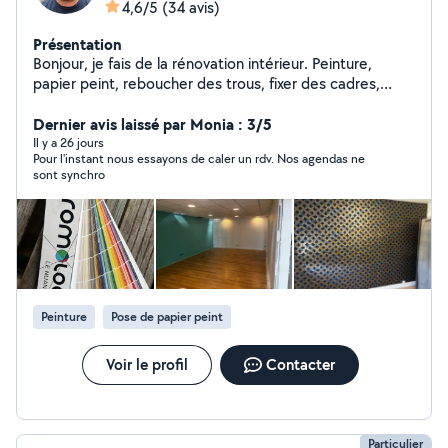
4,6/5
(34 avis)
Présentation
Bonjour, je fais de la rénovation intérieur. Peinture,
papier peint, reboucher des trous, fixer des cadres,
miroirs, tableaux, ragréage, montage de meubles (j'ai
bosser 10ans étant monteur de meubles à Conforama)
Dernier avis laissé par Monia : 3/5
livraisons en tout genre et de la tonte de pelouse. Pour
Il y a 26 jours
Pour l'instant nous essayons de caler un rdv. Nos agendas ne
des raisons problématiques avec les critères du site,
sont synchro
merci de mettre votre numéro de téléphone à la suite
de votre message. Merci
Peinture
Pose de papier peint
Voir le profil
Contacter
Particulier