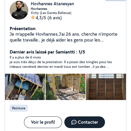
Hovhannes Atanesyan
Hovhannes
Vichy (Les Garets-Bellevue)
4,3/5
(6 avis)
Présentation
Je m'appelle Hovhannes.J'ai 26 ans. cherche n'importe
quelle travaille.. je déjà aider les gens pour les
déménagement, fait les jardins, bricolage
Dernier avis laissé par Samiantti : 1/5
Il y a plus de 6 mois
je suis très déçu de la prestation. Il a poser des tringles pour les
rideaux vendredi dernier et mardi tous est tomber...il ya des
trous énormes dans mon mûre.
Peinture
Voir le profil
Contacter