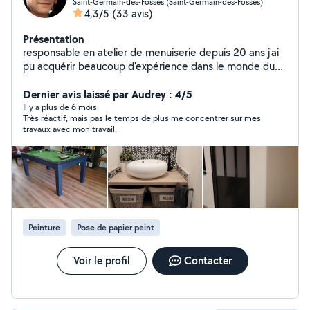
Saint-Germain-des-Fossés (Saint-Germain-des-Fossés)
4,3/5
(33 avis)
Présentation
responsable en atelier de menuiserie depuis 20 ans j'ai
pu acquérir beaucoup d'expérience dans le monde du
batiment, je touche à tous. menuiserie bois, alu, pvc.
montage cuisine, dressing et salle de bain. rénovation
Dernier avis laissé par Audrey : 4/5
intérieure . depuis je suis professionnel en menuiserie
Il y a plus de 6 mois
Très réactif, mais pas le temps de plus me concentrer sur mes
intérieure extérieure cuisine équipée salle de bain et
travaux avec mon travail.
dressing. cloison verrière.
Peinture
Pose de papier peint
Voir le profil
Contacter