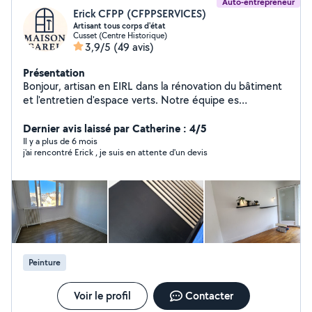
Auto-entrepreneur
Erick CFPP (CFPPSERVICES)
Artisant tous corps d'état
Cusset (Centre Historique)
3,9/5
(49 avis)
Présentation
Bonjour, artisan en EIRL dans la rénovation du bâtiment
et l'entretien d'espace verts. Notre équipe es
disponible pour chacun de vos travaux. Assurance
Décennale et RC Pro PEINTURE Application de
Dernier avis laissé par Catherine : 4/5
revêtement/placo/carrelage/papier peint CARRELAGE
Il y a plus de 6 mois
j'ai rencontré Erick , je suis en attente d'un devis
Carrelage,faïence,pose de parquet et sol pvc
PLOMBERIE Dépannage création rénovation
MEUNUISERIE réparation vitres/pose de porte et
fenêtre,installation de cuisine
ISOLATION/Aménagement Combles,cave,intérieur
extérieur cloison ENTRETIEN D'ESPACE VERTS
Tonte/débroussaillage/taille de haies. Forfait entretient
terrain à l'année à partir de 80euros/mois. NETOYAGE
Peinture
Toiture façade débarras suite décès et autres.
MAÇONNERIE Mur de soutènement,
escalier,clôture,dalle,terrasse, extension Nous
Voir le profil
Contacter
travaillons essentiellement avec des agent immobilier,