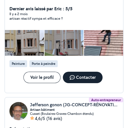
maçonnerie Travaux sécurisé avec nacelle Spécialités
Démoussage et hydrofuge de toiture & Ravalement de
Dernier avis laissé par Eric : 5/5
façade en peinture Sur demande travaux d'élagage Réf:
Il y a 2 mois
artisan réactif sympa et efficace !!
Page jaune ROUILLARD ISAÏE Tel:06-15-47-32-57 Devis
et diagnostic gratuit 7/7 Paiement en plusieurs fois
possible
Peinture
Porte à peindre
Voir le profil
Contacter
Auto-entrepreneur
Jefferson gonon (JG-CONCEPT-RÉNOVATION)
Artisan bâtiment
Cusset (Boulaires-Graves-Chambon étendu)
4,6/5
(16 avis)