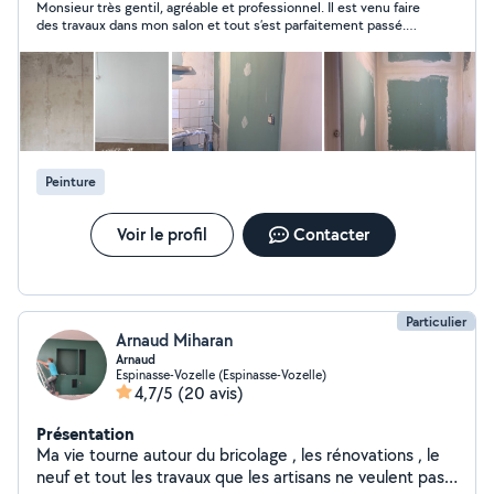
Monsieur très gentil, agréable et professionnel. Il est venu faire
des travaux dans mon salon et tout s’est parfaitement passé.
Travail propre, soigné et très bien réalisé. Je suis vraiment
content du résultat. Je recommande sans hésiter, merci
encore !
Peinture
Voir le profil
Contacter
Particulier
Arnaud Miharan
Arnaud
Espinasse-Vozelle (Espinasse-Vozelle)
4,7/5
(20 avis)
Présentation
Ma vie tourne autour du bricolage , les rénovations , le
neuf et tout les travaux que les artisans ne veulent pas