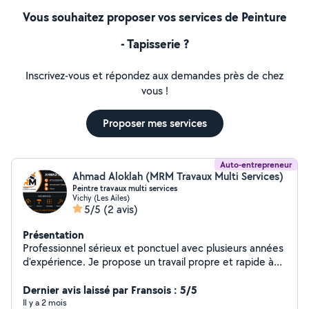
Vous souhaitez proposer vos services de Peinture
- Tapisserie ?
Inscrivez-vous et répondez aux demandes près de chez
vous !
Proposer mes services
Auto-entrepreneur
Ahmad Aloklah (MRM Travaux Multi Services)
Peintre travaux multi services
Vichy (Les Ailes)
5/5
(2 avis)
Présentation
Professionnel sérieux et ponctuel avec plusieurs années
d'expérience. Je propose un travail propre et rapide à
des prix raisonnables. Toujours à l'écoute du client et
respect des délais garantis.
Dernier avis laissé par Fransois : 5/5
Il y a 2 mois