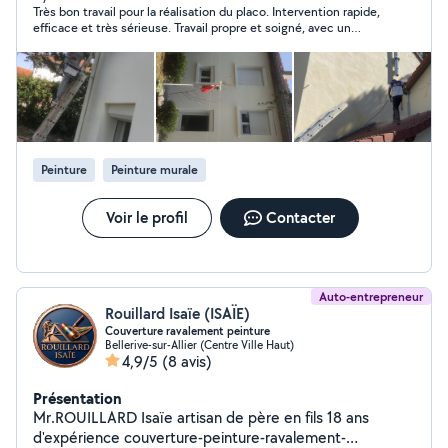
Très bon travail pour la réalisation du placo. Intervention rapide,
fenêtres, Voliges, Sous toit et portail. Nous ne
efficace et très sérieuse. Travail propre et soigné, avec un
travaillons qu'avec des produits de qualité,
excellent résultat final. Je recommande vivement.
exclusivement conçu pour chaque surface. Problème de
toiture ? Fuite, mousse, rénovation ou projet TOUS
TRAVAUX DE TOITURE Tuiles (plates, canal,
mécaniques) Ardoises naturelles ou fibres-ciment Zinc
Rénovation & neuf Réparations, entretien, remise en
état Des solutions durables, esthétiques et adaptées à
Peinture
Peinture murale
votre habitation. ZINGUERIE Gouttières & descentes
d'eau Noues, solins, rives, faîtages NETTOYAGE &
TRAITEMENT TOITURE Mousses, lichens, salissures ?
Voir le profil
Contacter
Nettoyage + traitement fongicide Traitement hydrofuge
(toiture protégée, respirante et durable) Un petit plus
dans mon entreprise travail en collaboration avec
maçon professionnel
Auto-entrepreneur
Rouillard Isaïe (ISAÏE)
Couverture ravalement peinture
Bellerive-sur-Allier (Centre Ville Haut)
4,9/5
(8 avis)
Présentation
Mr.ROUILLARD Isaïe artisan de père en fils 18 ans
d'expérience couverture-peinture-ravalement-