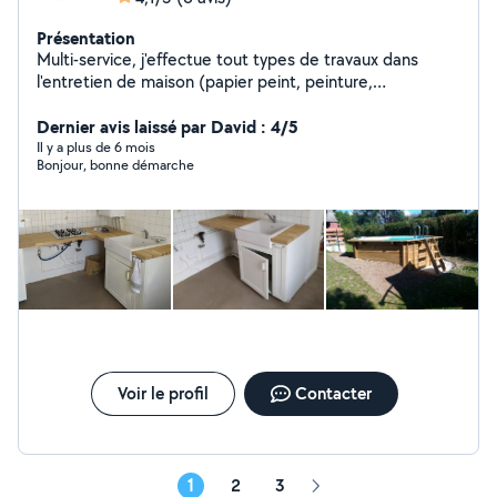
Présentation
Multi-service, j'effectue tout types de travaux dans
l'entretien de maison (papier peint, peinture,
enduit,faience)ainsi que pour l'extérieur. Travail soigné
CESU A vôtre service
Dernier avis laissé par David : 4/5
Il y a plus de 6 mois
Bonjour, bonne démarche
Voir le profil
Contacter
1
2
3
Page