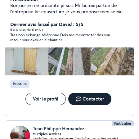
Bonjour je me présente je suis Mr lacroix parton de
l'entreprise lrc-couverture je vous propose mes services
en couverture et entretien de votre maison
NETTOYAGE ; Hydrofuge ; PEINTURE toiture Façades
Dernier avis laissé par David : 5/5
muret dallage Dessou de toi HABILLAGES ; PLANCHES
Il y a plus de 6 mois
Très bon échange téléphone Dois me recontacter dès son
DE VIRE ; DESSOU DE TOI tole thermolaqué ; pvc
retour pour évaluer le chantier
SCELLEMENT DE FAÎTAGE REMANIEMENT DE TUILES
TOITURE COMPLÈTE Tuiles ; bac acier ZINC
Remplacement de chéneau ZINC ; PLASTIQUE
j'effectue travaux avec camion nacelle.
Peinture
Voir le profil
Contacter
Particulier
Jean Philippe Hernandez
Multiples services
Saint-Germain-des-Fossés (Saint-Germain-des-Fossés)