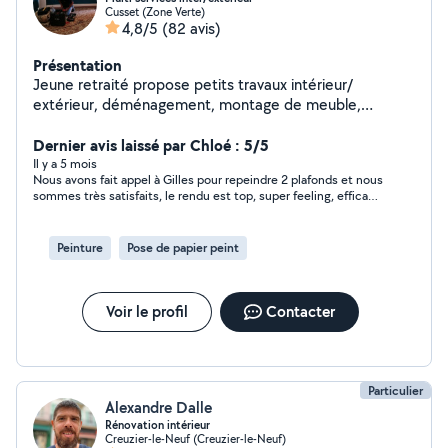
Cusset (Zone Verte)
4,8/5
(82 avis)
Présentation
Jeune retraité propose petits travaux intérieur/
extérieur, déménagement, montage de meuble,
bricolage, etc.. Pour certaines demandes privées je ne
peux pas répondre ( si elles se trouvent hors de mon
Dernier avis laissé par Chloé : 5/5
périmètre d'action) , essayer plutôt de me contacter
Il y a 5 mois
Nous avons fait appel à Gilles pour repeindre 2 plafonds et nous
par téléphone svp..
sommes très satisfaits, le rendu est top, super feeling, efficace
et sympathique, un travail rigoureux, nous n'avons rien à redire
et nous referons très certainement appel à lui pour d'autres
travaux ! Mission réussie 👍 Chloé & Baptiste
Peinture
Pose de papier peint
Voir le profil
Contacter
Particulier
Alexandre Dalle
Rénovation intérieur
Creuzier-le-Neuf (Creuzier-le-Neuf)