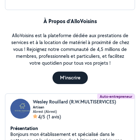
courtier. Allo voisin nous sert à compléter notre carnet
de commandes et nous faire connaître auprès du
marché des particuliers. Devis gratuit sur simple
À Propos d’AlloVoisins
demande
AlloVoisins est la plateforme dédiée aux prestations de
services et à la location de matériel à proximité de chez
vous ! Rejoignez notre communauté de 4,5 millions de
membres, professionnels et particuliers, et facilitez
votre quotidien pour tous vos projets !
M'inscrire
Auto-entrepreneur
Wesley Rouillard (R.W.MULTISERVICES)
Artisan
Abrest (Abrest)
4/5
(1 avis)
Présentation
Bonjours mon établissement et spécialisé dans le