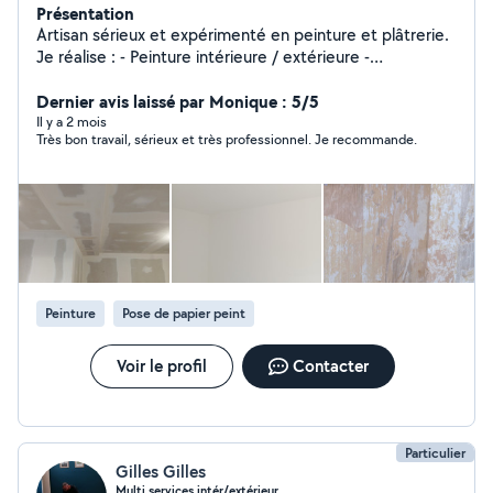
Présentation
Artisan sérieux et expérimenté en peinture et plâtrerie.
Je réalise : - Peinture intérieure / extérieure -
Préparation des murs (enduit, rebouchage, ponçage) -
Pose de placo (BA13) - Bandes à joints - Lissage et
Dernier avis laissé par Monique : 5/5
finitions soignées -Pose de sols (PVC, lino, parquet,
Il y a 2 mois
Très bon travail, sérieux et très professionnel. Je recommande.
moquette) Travail propre, rapide et de qualité. Devis
gratuit et prix raisonnables. Disponible rapidement.
N'hésitez pas à me contacter
Peinture
Pose de papier peint
Voir le profil
Contacter
Particulier
Gilles Gilles
Multi services intér/extérieur