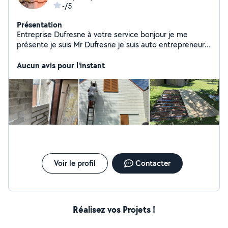
-/5
Présentation
Entreprise Dufresne à votre service bonjour je me
présente je suis Mr Dufresne je suis auto entrepreneur
dans le domaines du bâtiment , de l'espace vert et du
nettoyage courant mon but satisfaire mes clients
Aucun avis pour l'instant
l'entreprise Dufresne et une entreprise qualifiée et
assurer
Voir le profil
Contacter
Réalisez vos Projets !