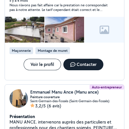
autres ouvrages en béton. Rénovation : remise en état
Il y a 4 mois
Nous n'avons pas fait affaire car la prestation ne correspondait
de bâtiments existants. Percement d'ouvertures. Travail
pas à notre attente. Le tarif cependant était correct et le
de la pierre. Extension : agrandissement de maisons et
contact cordial.
bâtiments, construction de garages, escaliers. Petit
terrassement. Démolition. L'entreprise bénéficie d'une
excellente réputation locale, avec une note de 5/5
basée sur plusieurs avis clients récents sur GOOGLE.
Les clients soulignent la qualité des réalisations, la
réactivité et le professionnalisme de l'équipe.
Maçonnerie
Montage de muret
Voir le profil
Contacter
Auto-entrepreneur
Emmanuel Manu Ance (Manu ance)
Peinture couverture
Saint-Germain-des-Fossés (Saint-Germain-des-Fossés)
3,2/5
(6 avis)
Présentation
MANU ANCE. intervenons auprès des particuliers et
professionnels pour des chantiers soignés, PEINTURE