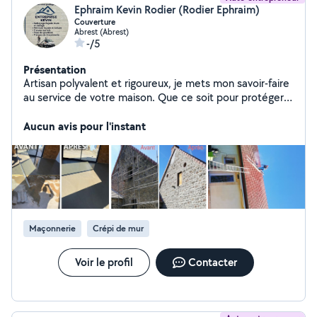
Ephraim Kevin Rodier (Rodier Ephraim)
Couverture
Abrest (Abrest)
-/5
Présentation
Artisan polyvalent et rigoureux, je mets mon savoir-faire
au service de votre maison. Que ce soit pour protéger
votre toit, embellir vos murs ou réaliser des travaux de
structure, je garantis un travail soigné et durable.
Aucun avis pour l'instant
Maçonnerie
Crépi de mur
Voir le profil
Contacter