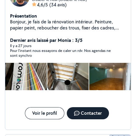
4,6/5
(34 avis)
Présentation
Bonjour, je fais de la rénovation intérieur. Peinture,
papier peint, reboucher des trous, fixer des cadres,
miroirs, tableaux, ragréage, montage de meubles (j'ai
bosser 10ans étant monteur de meubles à Conforama)
Dernier avis laissé par Monia : 3/5
livraisons en tout genre et de la tonte de pelouse. Pour
Il y a 27 jours
Pour l'instant nous essayons de caler un rdv. Nos agendas ne
des raisons problématiques avec les critères du site,
sont synchro
merci de mettre votre numéro de téléphone à la suite
de votre message. Merci
Voir le profil
Contacter