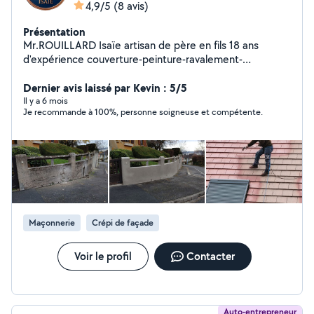
4,9/5
(8 avis)
Présentation
Mr.ROUILLARD Isaïe artisan de père en fils 18 ans
d'expérience couverture-peinture-ravalement-
maçonnerie Travaux sécurisé avec nacelle Spécialités
Démoussage et hydrofuge de toiture & Ravalement de
Dernier avis laissé par Kevin : 5/5
façade en peinture Sur demande travaux d'élagage Réf:
Il y a 6 mois
Je recommande à 100%, personne soigneuse et compétente.
Page jaune ROUILLARD ISAÏE Tel:06-15-47-32-57 Devis
et diagnostic gratuit 7/7 Paiement en plusieurs fois
possible
Maçonnerie
Crépi de façade
Voir le profil
Contacter
Auto-entrepreneur