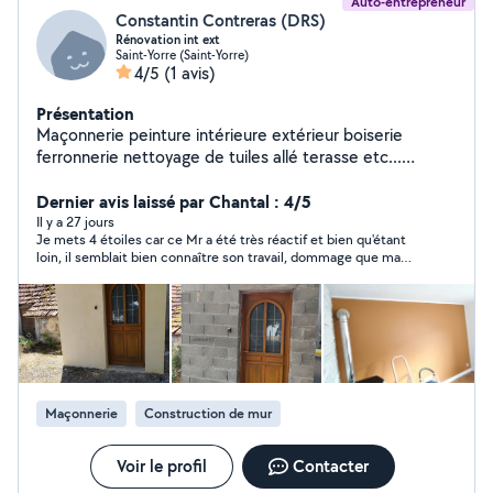
Auto-entrepreneur
Constantin Contreras (DRS)
Rénovation int ext
Saint-Yorre (Saint-Yorre)
4/5
(1 avis)
Présentation
Maçonnerie peinture intérieure extérieur boiserie
ferronnerie nettoyage de tuiles allé terasse etc...
demoussasage hydrofuge imperméabilisant entretien
d'espaces vert etc... Je possède plein d'autres
Dernier avis laissé par Chantal : 4/5
compétences etc... Travaux et devis sur simple
Il y a 27 jours
Je mets 4 étoiles car ce Mr a été très réactif et bien qu'étant
demande Remise en état ménage fin de chantier
loin, il semblait bien connaître son travail, dommage que ma
Remise en état avant vente ou location etc... Tarif selon
proprio a dit qu'elle se débrouillerait elle même.
prestation Tarif très attractif respect du budget
Maçonnerie
Construction de mur
Voir le profil
Contacter