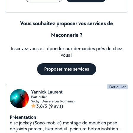
travaillons essentiellement avec des agent immobilier,
courtier. Allo voisin nous sert à compléter notre carnet
de commandes et nous faire connaître auprès du
marché des particuliers. Devis gratuit sur simple
Vous souhaitez proposer vos services de
demande
Maçonnerie ?
Inscrivez-vous et répondez aux demandes près de chez
vous !
Proposer mes services
Particulier
Yannick Laurent
Particulier
Vichy (Deniere Les Romains)
3,8/5
(9 avis)
Présentation
disc jockey (Sono-mobile) montage de meubles pose
de joints percer , fixer enduit, peinture béton isolation