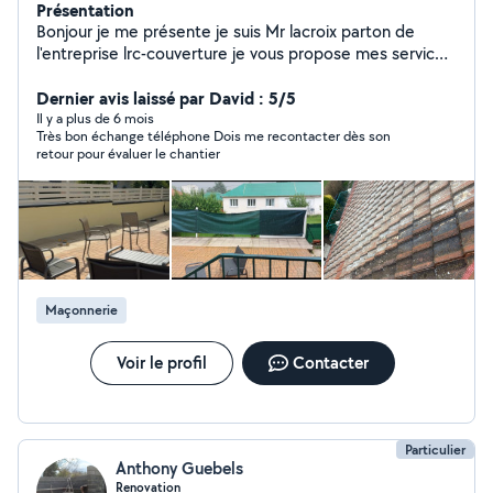
Présentation
Bonjour je me présente je suis Mr lacroix parton de
l'entreprise lrc-couverture je vous propose mes services
en couverture et entretien de votre maison
NETTOYAGE ; Hydrofuge ; PEINTURE toiture Façades
Dernier avis laissé par David : 5/5
muret dallage Dessou de toi HABILLAGES ; PLANCHES
Il y a plus de 6 mois
Très bon échange téléphone Dois me recontacter dès son
DE VIRE ; DESSOU DE TOI tole thermolaqué ; pvc
retour pour évaluer le chantier
SCELLEMENT DE FAÎTAGE REMANIEMENT DE TUILES
TOITURE COMPLÈTE Tuiles ; bac acier ZINC
Remplacement de chéneau ZINC ; PLASTIQUE
j'effectue travaux avec camion nacelle.
Maçonnerie
Voir le profil
Contacter
Particulier
Anthony Guebels
Renovation