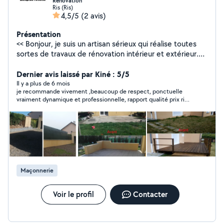
Rénovation
Ris (Ris)
4,5/5
(2 avis)
Présentation
<< Bonjour, je suis un artisan sérieux qui réalise toutes
sortes de travaux de rénovation intérieur et extérieur.
N'hésitez pas à aller voir mes photos de chantier que j'ai
réalisé.>>
Dernier avis laissé par Kiné : 5/5
Il y a plus de 6 mois
je recommande vivement ,beaucoup de respect, ponctuelle
vraiment dynamique et professionnelle, rapport qualité prix rien
à dire
Maçonnerie
Voir le profil
Contacter