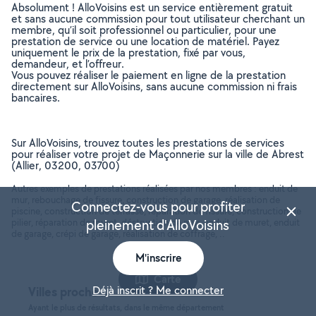
Absolument ! AlloVoisins est un service entièrement gratuit
et sans aucune commission pour tout utilisateur cherchant un
membre, qu’il soit professionnel ou particulier, pour une
prestation de service ou une location de matériel. Payez
uniquement le prix de la prestation, fixé par vous,
demandeur, et l’offreur.
Vous pouvez réaliser le paiement en ligne de la prestation
directement sur AlloVoisins, sans aucune commission ni frais
bancaires.
Sur AlloVoisins, trouvez toutes les prestations de services
pour réaliser votre projet de Maçonnerie sur la ville de Abrest
(Allier, 03200, 03700)
Autres exemples de prestations réalisées par nos membres : enduit de
mur, rebouchage de fissure, construction de garage, réalisation de
Connectez-vous pour profiter
piscine, construction de terrasse, réparation de fissure, construction de
pilier, réparation de muret, déstruction de mur, enduit de muret, enduit
pleinement d'AlloVoisins
de garage, crépi de garage, réalisation de coffrage, ..
M'inscrire
Carte
Villes proches
Déjà inscrit ? Me connecter
Ayant le plus de résultats, dans le même département