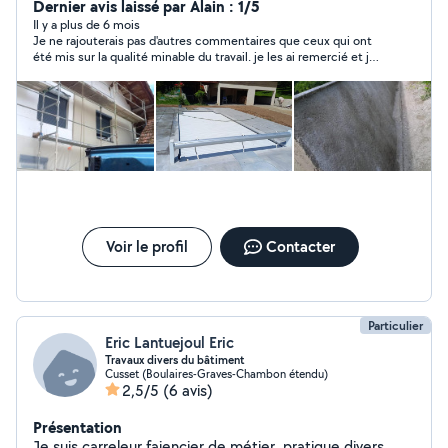
Pour des petits travaux, je peux le faire moi-même, pour
Dernier avis laissé par Alain : 1/5
des travaux plus conséquents, je peux faire appel à mes
Il y a plus de 6 mois
Je ne rajouterais pas d'autres commentaires que ceux qui ont
anciens employés qui sont à leur compte maintenant et
été mis sur la qualité minable du travail. je les ai remercié et je
suivre l'avancement des travaux, donner des conseils,
continue le travail tout seul pour rattraper la plupart des
faire des devis, rechercher les meilleures propositions,
malfaçons qui ont été faites. triste professionnel
faire des demandes de permis de construire, plans, faire
des expertises de chantiers. etc...
Voir le profil
Contacter
Particulier
Eric Lantuejoul Eric
Travaux divers du bâtiment
Cusset (Boulaires-Graves-Chambon étendu)
2,5/5
(6 avis)
Présentation
Je suis carreleur faiencier de métier ,pratique divers