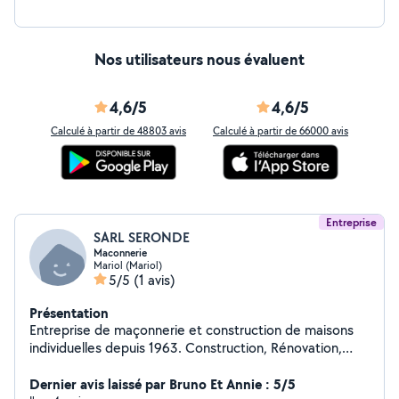
Nos utilisateurs nous évaluent
4,6/5
4,6/5
Calculé à partir de 48803 avis
Calculé à partir de 66000 avis
Entreprise
SARL SERONDE
Maconnerie
Mariol (Mariol)
5/5
(1 avis)
Présentation
Entreprise de maçonnerie et construction de maisons
individuelles depuis 1963. ️Construction, Rénovation,
TOUT TRAVAUX DE MACONNERIE. ️ ️Maçonnerie
générale : réalisation de murs, fondations, dalles et
Dernier avis laissé par Bruno Et Annie : 5/5