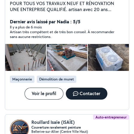
POUR TOUS VOS TRAVAUX NEUF ET RÉNOVATION
UNE ENTREPRISE QUALIFIÉ. artisan avec 20 ans
d'expérience propose toute travaux De maçonnerie
générale.terrasse,mur de clôture,dalle ,chappe, piscine.
Dernier avis laissé par Nadia : 5/5
Terrassement, assainissement, agencement extérieur
Il y a plus de 6 mois
Artisan très compétent et de très bon conseil. À recommander
,ect. travail soigné. INTERVENTION RAPIDE
sans aucune restrictions.
Maçonnerie
Démolition de muret
Voir le profil
Contacter
Auto-entrepreneur
Rouillard Isaïe (ISAÏE)
Couverture ravalement peinture
Bellerive-sur-Allier (Centre Ville Haut)