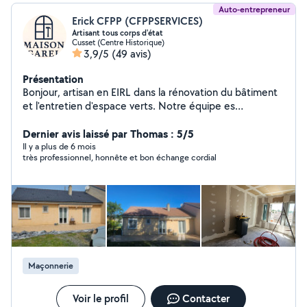
Auto-entrepreneur
Erick CFPP (CFPPSERVICES)
Artisant tous corps d'état
Cusset (Centre Historique)
3,9/5
(49 avis)
Présentation
Bonjour, artisan en EIRL dans la rénovation du bâtiment
et l'entretien d'espace verts. Notre équipe es
disponible pour chacun de vos travaux. Assurance
Décennale et RC Pro PEINTURE Application de
Dernier avis laissé par Thomas : 5/5
revêtement/placo/carrelage/papier peint CARRELAGE
Il y a plus de 6 mois
très professionnel, honnête et bon échange cordial
Carrelage,faïence,pose de parquet et sol pvc
PLOMBERIE Dépannage création rénovation
MEUNUISERIE réparation vitres/pose de porte et
fenêtre,installation de cuisine
ISOLATION/Aménagement Combles,cave,intérieur
extérieur cloison ENTRETIEN D'ESPACE VERTS
Tonte/débroussaillage/taille de haies. Forfait entretient
terrain à l'année à partir de 80euros/mois. NETOYAGE
Maçonnerie
Toiture façade débarras suite décès et autres.
MAÇONNERIE Mur de soutènement,
escalier,clôture,dalle,terrasse, extension Nous
Voir le profil
Contacter