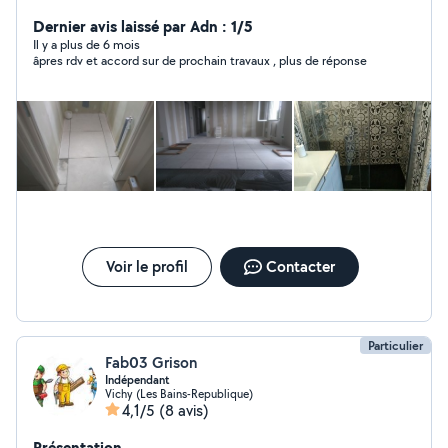
placo carrelage, faïence toiture tonte, débroussaillâge
vidange voiture
Dernier avis laissé par Adn : 1/5
Il y a plus de 6 mois
âpres rdv et accord sur de prochain travaux , plus de réponse
Voir le profil
Contacter
Particulier
Fab03 Grison
Indépendant
Vichy (Les Bains-Republique)
4,1/5
(8 avis)
Présentation