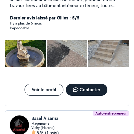
travaux liées au bâtiment intérieur extérieur, toute
petite maçonnerie.je fais du débroussaillage (j'ai une
debroussailleuse),puis divers travaux bricolage...etc...
Dernier avis laissé par Gilles : 5/5
Il y a plus de 6 mois
Impeccable
Voir le profil
Contacter
Auto-entrepreneur
Basel Alsarisi
Maçonnerie
Vichy (Marche)
5/5
(1 avis)