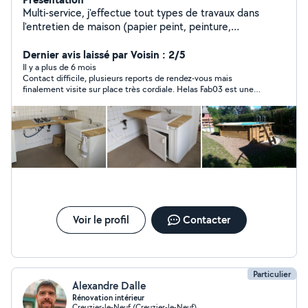
Multi-service, j'effectue tout types de travaux dans
l'entretien de maison (papier peint, peinture,
enduit,faience)ainsi que pour l'extérieur. Travail soigné
CESU A vôtre service
Dernier avis laissé par Voisin : 2/5
Il y a plus de 6 mois
Contact difficile, plusieurs reports de rendez-vous mais
finalement visite sur place très cordiale. Helas Fab03 est une
entreprise et non un voisin. Et sa compétence technique n'est
cependant pas celle que j'avais demandée.
Voir le profil
Contacter
Particulier
Alexandre Dalle
Rénovation intérieur
Creuzier-le-Neuf (Creuzier-le-Neuf)