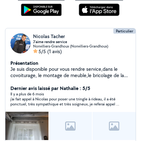
Particulier
Nicolas Tacher
J'aime rendre service
Nonvilliers-Grandhoux (Nonvilliers-Grandhoux)
5/5
(1 avis)
Présentation
Je suis disponible pour vous rendre service,dans le
covoiturage, le montage de meuble,le bricolage de la
maison,un peu d'électricité ou de plomberie.le petit
entretien d'un véhicule. j'ai une voiture et une remorque
Dernier avis laissé par Nathalie : 5/5
et l'envie de rendre service ;)
Il y a plus de 6 mois
j'ai fait appel à Nicolas pour poser une tringle à rideau, il a été
ponctuel, très sympathique et très soigneux, je referai appel à
ses services, merci !