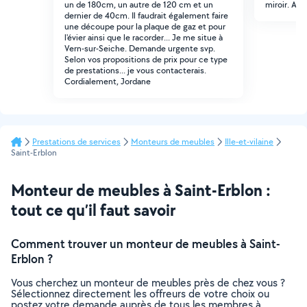
un de 180cm, un autre de 120 cm et un
miroir. Ave
dernier de 40cm. Il faudrait également faire
une découpe pour la plaque de gaz et pour
l'évier ainsi que le racorder... Je me situe à
Vern-sur-Seiche. Demande urgente svp.
Selon vos propositions de prix pour ce type
de prestations... je vous contacterais.
Cordialement, Jordane
Prestations de services
Monteurs de meubles
Ille-et-vilaine
Saint-Erblon
Monteur de meubles à Saint-Erblon :
tout ce qu’il faut savoir
Comment trouver un monteur de meubles à Saint-
Erblon ?
Vous cherchez un monteur de meubles près de chez vous ?
Sélectionnez directement les offreurs de votre choix ou
postez votre demande auprès de tous les membres à