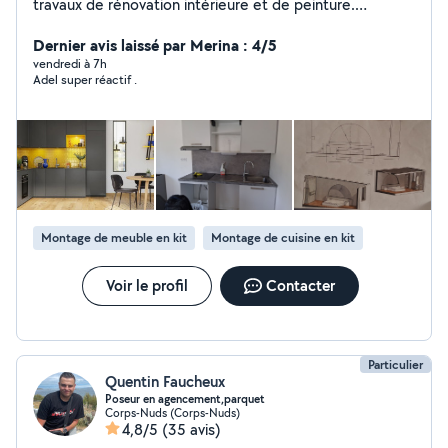
travaux de rénovation intérieure et de peinture.
Intervention pour la préparation des surfaces, peinture,
finitions décoratives, revêtements muraux et petits
Dernier avis laissé par Merina : 4/5
travaux d'aménagement. Travail soigné, respect des
vendredi à 7h
Adel super réactif .
délais et satisfaction client.
Montage de meuble en kit
Montage de cuisine en kit
Voir le profil
Contacter
Particulier
Quentin Faucheux
Poseur en agencement,parquet
Corps-Nuds (Corps-Nuds)
4,8/5
(35 avis)