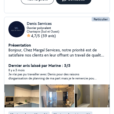
Particulier
Denis Services
Ouvrier polyvalent
Chantepie (Sud et Ouest)
4,7/5
(59 avis)
Présentation
Bonjour, Chez Margal Services, notre priorité est de
satisfaire nos clients en leur offrant un travail de qualité
à un prix raisonnable. Disponibles à tout moment, nous
mettons notre savoir-faire à votre service. C'est avec
Dernier avis laissé par Marine : 5/5
plaisir que nous rendrons service à nos chers voisins.
Il y a 3 mois
Je n'ai pas pu travailler avec Denis pour des raisons
Nous proposons une large gamme de prestations dans
d'organisation de planning de ma part mais je le remercie pour
le secteur du bâtiment : Plomberie, peinture, carrelage,
avoir essayer de trouver des solutions malgré tout. Très réactif
bricolage, menuiserie, métallerie, plâtrerie, pose de
et à l'écoute
placo, serrurerie, installation électrique, pose de
parquet, revêtement de sol, installation de cuisines et
de salles de bain, ainsi que du dépannage multiservices.
Nous intervenons à Renne et dans ses environs. Tous
les services réunis pour mener à bien votre projet.