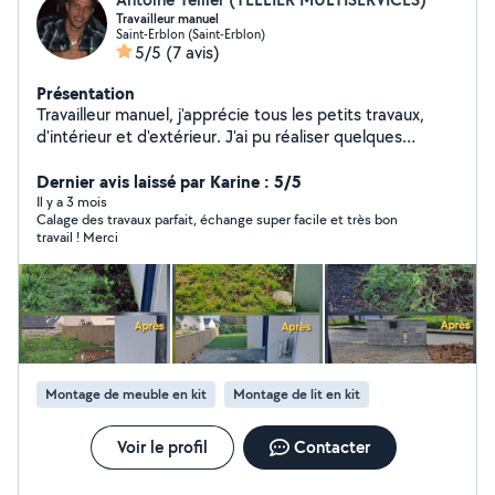
Travailleur manuel
Saint-Erblon (Saint-Erblon)
5/5
(7 avis)
Présentation
Travailleur manuel, j'apprécie tous les petits travaux,
d'intérieur et d'extérieur. J'ai pu réaliser quelques
créations type potager, jardin zen, terrasse bois, meuble
en palettes, escaliers, carrelage, placo, etc. J'apprécie
Dernier avis laissé par Karine : 5/5
toucher un peu à tout. Et j'aime rendre service.
Il y a 3 mois
Calage des travaux parfait, échange super facile et très bon
travail ! Merci
Montage de meuble en kit
Montage de lit en kit
Voir le profil
Contacter