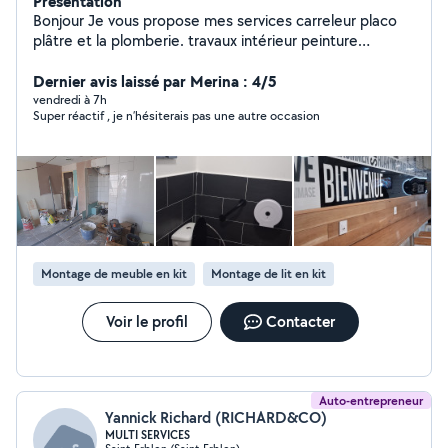
Présentation
Bonjour Je vous propose mes services carreleur placo
plâtre et la plomberie. travaux intérieur peinture
montage des meubles Si vous êtes intéressés, n'hésitez
pas à me contacte.
Dernier avis laissé par Merina : 4/5
vendredi à 7h
Super réactif , je n’hésiterais pas une autre occasion
Montage de meuble en kit
Montage de lit en kit
Voir le profil
Contacter
Auto-entrepreneur
Yannick Richard (RICHARD&CO)
MULTI SERVICES