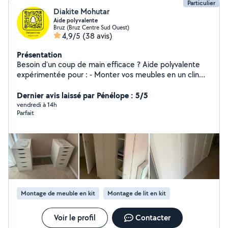
Particulier
Diakite Mohutar
Aide polyvalente
Bruz (Bruz Centre Sud Ouest)
4,9/5
(38 avis)
Présentation
Besoin d'un coup de main efficace ? Aide polyvalente
expérimentée pour : - Monter vos meubles en un clin
d'œil (IKEA, BUT, etc.), - Poser vos rideaux et stores sur
mesure, - Rénover vos murs (peinture intérieure), -
Dernier avis laissé par Pénélope : 5/5
Régler vos petits soucis de bricolage, - Entretenir votre
vendredi à 14h
Parfait
jardin (tonte, taille légère). Travail soigné, sans dégâts ni
stress. Déplacement inclus sur Rennes et alentours
25km. Devis gratuit et réactivité !
Montage de meuble en kit
Montage de lit en kit
Voir le profil
Contacter