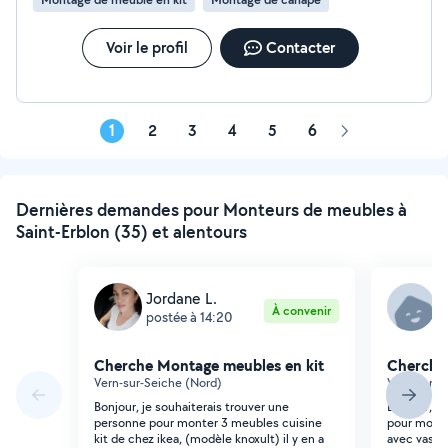
projet !
Voir le profil
Contacter
1
2
3
4
5
6
Page
suivante
Dernières demandes pour Monteurs de meubles à
Saint-Erblon (35) et alentours
Jordane L.
A
À convenir
postée à 14:20
p
Cherche Montage meubles en kit
Cherche
Vern-sur-Seiche (Nord)
Vern-sur-S
Bonjour, je souhaiterais trouver une
Bonjour, C
personne pour monter 3 meubles cuisine
pour monte
kit de chez ikea, (modèle knoxult) il y en a
avec vasqu