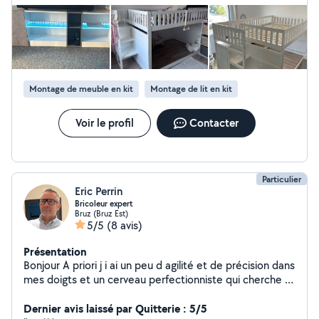
Montage de meuble en kit
Montage de lit en kit
Voir le profil
Contacter
Particulier
Eric Perrin
Bricoleur expert
Bruz (Bruz Est)
5/5
(8 avis)
Présentation
Bonjour A priori j i ai un peu d agilité et de précision dans
mes doigts et un cerveau perfectionniste qui cherche et
trouve des solutions assez rapidement ,c est pourquoi
je propose mes services pour des bricolages
Dernier avis laissé par Quitterie : 5/5