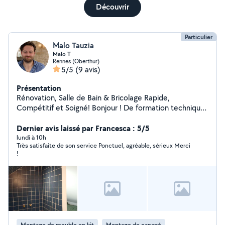
Découvrir
Particulier
Malo Tauzia
Malo T
Rennes (Oberthur)
5/5
(9 avis)
Présentation
Rénovation, Salle de Bain & Bricolage Rapide,
Compétitif et Soigné! Bonjour ! De formation technique
et passionné de bâtiment, je me déplace pour tous vos
projets de rénovation ou vos besoins du quotidien. ️ Mes
Dernier avis laissé par Francesca : 5/5
services : Salle de bain clé en main : Plomberie,
lundi à 10h
Très satisfaite de son service Ponctuel, agréable, sérieux Merci
électricité, carrelage et faïence. Aménagement
!
d'intérieur : Pose de placo et création de cloisons.
Bricolage & Petits travaux : Montage de meubles,
électricité, fixations, petites réparations, etc. Mes
engagements : Devis précis dans la journée (gratuit et
sans surprise). Tarifs compétitifs. Délais strictement
tenus et chantier toujours propre. Disponible et réactif.
Contactez-moi dès maintenant pour discuter de votre
Montage de meuble en kit
Montage de canapé