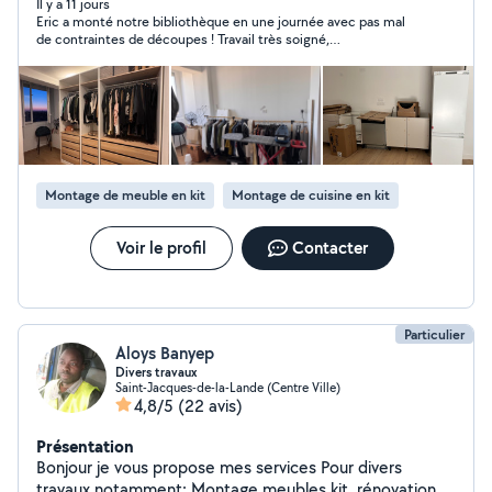
Il y a 11 jours
Eric a monté notre bibliothèque en une journée avec pas mal
de contraintes de découpes ! Travail très soigné,
perfectionniste et soucieux du détail ! Éric est aussi une
personne très gentille et agréable je recommande vivement !
Montage de meuble en kit
Montage de cuisine en kit
Voir le profil
Contacter
Particulier
Aloys Banyep
Divers travaux
Saint-Jacques-de-la-Lande (Centre Ville)
4,8/5
(22 avis)
Présentation
Bonjour je vous propose mes services Pour divers
travaux notamment: Montage meubles kit, rénovation