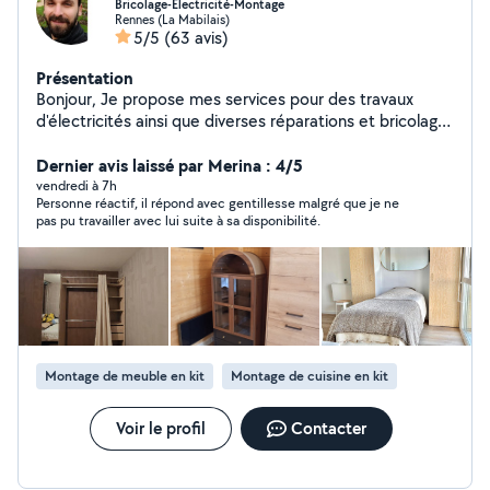
Bricolage-Electricité-Montage
Rennes (La Mabilais)
5/5
(63 avis)
Présentation
Bonjour, Je propose mes services pour des travaux
d'électricités ainsi que diverses réparations et bricolage
à la maison. Je fais également du montage de meubles
en tout genre et je propose des services de
Dernier avis laissé par Merina : 4/5
déménagement. N'hésitez pas à me contacter pour
vendredi à 7h
Personne réactif, il répond avec gentillesse malgré que je ne
discuter de vos besoins et projets !
pas pu travailler avec lui suite à sa disponibilité.
Montage de meuble en kit
Montage de cuisine en kit
Voir le profil
Contacter