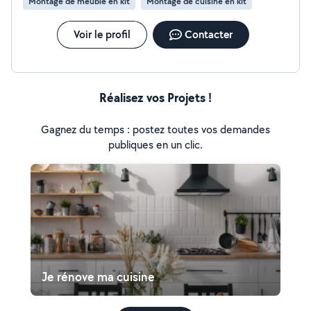
Montage de meuble en kit
Montage de cuisine en kit
N'hésitez pas à nous contacter, nous sommes à votre
écoute. Cordialement, L'équipe Margal Services
Voir le profil
Contacter
Réalisez vos Projets !
Gagnez du temps : postez toutes vos demandes
publiques en un clic.
Je rénove ma cuisine