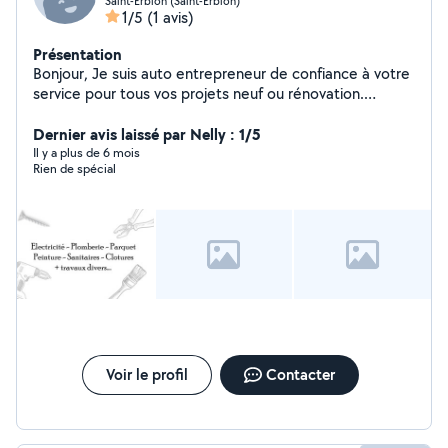
Saint-Erblon (Saint-Erblon)
1/5
(1 avis)
Présentation
Bonjour, Je suis auto entrepreneur de confiance à votre
service pour tous vos projets neuf ou rénovation.
N'hésitez pas à me contacter pour plus d'infos. * Remise
en état d'appartement ou maison pour location ou
Dernier avis laissé par Nelly : 1/5
vente * Réalisation complète de salle de bains * Pose de
Il y a plus de 6 mois
Rien de spécial
cuisine * Montage de meubles * Plomberie * Electricité *
Carrelage * Faïence * Peinture * Papier peint, toile de
verre * Parquet flottant * Revêtement de sol : parquet
flottant - parquet massif * Isolation - Placo - BA13 Travail
sérieux, de qualité, propre et soigné Devis gratuit Merci
de votre visite et belle journée !
Voir le profil
Contacter