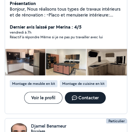
Présentation
Bonjour, Nous réalisons tous types de travaux intérieurs
et de rénovation : ~Placo et menuiserie intérieure:
Cloisons, faux plafonds, murs TV, panneaux décoratifs,
isolation thermique et acoustique. ~Revêtements de sol
Dernier avis laissé par Merina : 4/5
et finitions : pose de parquet, stratifié, linoleum,
vendredi à 7h
Réactif à répondre Même si je ne pas pu travailler avec lui
carrelage, peinture et finitions diverses. ~Montage et
démontage de meubles : lits, armoires, cuisines,
bureaux, étagères, canapés montage. Démontage et
remontage lors d'un déménagement. ~Petits travaux et
bricolage : İnstallation de tringles à rideaux, lustres,
luminaires, étagères murales, fixation de téléviseurs.
~Travaux de rénovation. Rénovation complète de A à Z.
~Aide au déménagement : Chargement, déchargement
Montage de meuble en kit
Montage de cuisine en kit
et déplacement d'objets lourds. Sérieux, ponctuels et
efficaces, nous travaillons avec soin et
professionnalisme. La satisfaction de nos clients est
Voir le profil
Contacter
notre priorité. Cordialement.
Particulier
Djamel Benameur
Bricolage