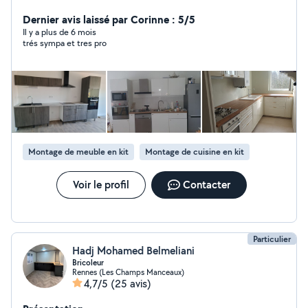
reconditionné avec garantie Réparation plomberie et
instalation Montage meuble en kit Pose cuisine
Dernier avis laissé par Corinne : 5/5
Réparation serrure Électricité Réparation et instalation
Il y a plus de 6 mois
trés sympa et tres pro
pompe à chaleur (clim) instalation télévision,tringle à
rideau,étagère extr.. Réparation volet manuelle et
électrique N'hésite pas. Zero.six .zero. deux. vigne
.quatre. soixante .un .dix .sept.
Montage de meuble en kit
Montage de cuisine en kit
Voir le profil
Contacter
Particulier
Hadj Mohamed Belmeliani
Bricoleur
Rennes (Les Champs Manceaux)
4,7/5
(25 avis)