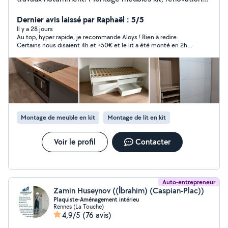
de la peinture intérieur,extérieur Pose de papier peint
et de toile de verre Entretien courant véhicule
Dernier avis laissé par Raphaël : 5/5
automobile. Je travaille avec du sérieux et
Il y a 28 jours
Au top, hyper rapide, je recommande Aloys ! Rien à redire.
professionnalisme. Disponible du lundi au vendredi à
Certains nous disaient 4h et +50€ et le lit a été monté en 2h30
partir de 16h30 toute la journée les week-ends N'existez
a peu près.
pas à me connecter pour en discuter.
Montage de meuble en kit
Montage de lit en kit
Voir le profil
Contacter
Auto-entrepreneur
Zamin Huseynov ((İbrahim) (Caspian-Plac))
Plaquiste-Aménagement intérieu
Rennes (La Touche)
4,9/5
(76 avis)