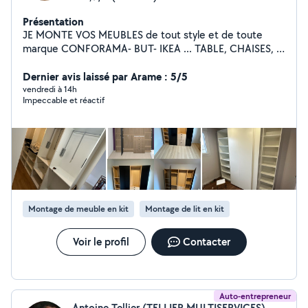
Présentation
JE MONTE VOS MEUBLES de tout style et de toute
marque CONFORAMA- BUT- IKEA ... TABLE, CHAISES,
ARMOIRE, BUFFET, LIT... PETIT BRICOLAGE: FIXATION
RIDEAU, TÉLÉ, LUMINAIRE, TABLEAU...
Dernier avis laissé par Arame : 5/5
BRANCHEMENT: ÉLECTROMÉNAGER CUISINIÈRE,
vendredi à 14h
Impeccable et réactif
GAZINIÈRE, MACHINE À LAVER... Disponible en ille et
vilaine.
Montage de meuble en kit
Montage de lit en kit
Voir le profil
Contacter
Auto-entrepreneur
Antoine Tellier (TELLIER MULTISERVICES)