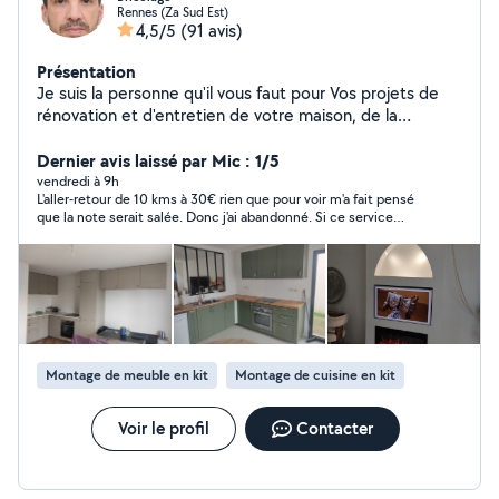
Rennes (Za Sud Est)
4,5/5
(91 avis)
Présentation
Je suis la personne qu'il vous faut pour Vos projets de
rénovation et d'entretien de votre maison, de la
menuiserie à la vitrerie en passant par les petits travaux
de bricolage. Je mets mon savoir faire à votre service
Dernier avis laissé par Mic : 1/5
pour améliorer votre espace de vie. Vous avez besoin
vendredi à 9h
L'aller-retour de 10 kms à 30€ rien que pour voir m'a fait pensé
d'un coup de main ? Je suis là pour vous aider !
que la note serait salée. Donc j'ai abandonné. Si ce service
accrocher des cadres, monter des meubles, réparer
coûte autant ou plus qu'un professionnel, ce n'est pas le but.
des volets, poser des prises, petite travaux de
plomberie ou effectuer des réparations dans votre
maison. Je mets a votre disposition plus de 20 ans
d'expérience dans le secteur du bâtiment avec une
spécialisation en menuiserie alu, pvc, insi dans la vitrerie.
Mon expérience couvre également la pose de plaques
Montage de meuble en kit
Montage de cuisine en kit
de plâtre, le parquet ,faux plafonds et le nettoyage,
proposant un service polyvalent adapté à vos besoins .
Vous avez des questions ou souhaitez discuter de votre
Voir le profil
Contacter
projet d'aménagement, je suis à votre disposition pour
répondre à toutes vos demande et vous fournir un devis
personnalis. N'hésitez pas à me contacter