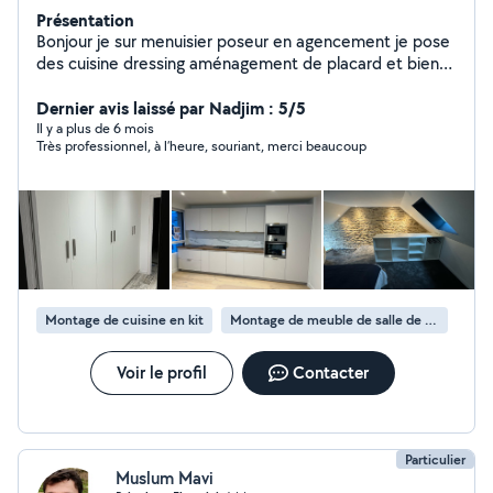
Présentation
Bonjour je sur menuisier poseur en agencement je pose
des cuisine dressing aménagement de placard et bien
plus et je pose aussi beaucoup de parquet merci de me
contacter pour plus d'info
Dernier avis laissé par Nadjim : 5/5
Il y a plus de 6 mois
Très professionnel, à l’heure, souriant, merci beaucoup
Montage de cuisine en kit
Montage de meuble de salle de bain en kit
Voir le profil
Contacter
Particulier
Muslum Mavi