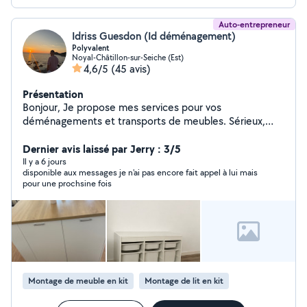
Auto-entrepreneur
Idriss Guesdon (Id déménagement)
Polyvalent
Noyal-Châtillon-sur-Seiche (Est)
4,6/5
(45 avis)
Présentation
Bonjour, Je propose mes services pour vos
déménagements et transports de meubles. Sérieux,
ponctuel et soigneux, je vous accompagne pour :
Chargement et déchargement Déménagement
Dernier avis laissé par Jerry : 3/5
complet ou partiel Transport de meubles et
Il y a 6 jours
disponible aux messages je n'ai pas encore fait appel à lui mais
électroménager Montage / démontage de meubles
pour une prochsine fois
Équipé pour travailler efficacement : Diable Planche à
roulettes Sangles de maintien Je prends soin de vos
affaires et j'optimise le transport pour gagner du temps
et éviter les risques. Disponible rapidement, en semaine
et le week-end. Contactez-moi pour un devis rapide !
Montage de meuble en kit
Montage de lit en kit