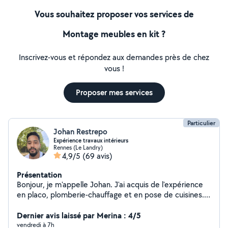
Vous souhaitez proposer vos services de
Montage meubles en kit ?
Inscrivez-vous et répondez aux demandes près de chez
vous !
Proposer mes services
Particulier
Johan Restrepo
Expérience travaux intérieurs
Rennes (Le Landry)
4,9/5
(69 avis)
Présentation
Bonjour, je m'appelle Johan. J'ai acquis de l'expérience
en placo, plomberie-chauffage et en pose de cuisines.
Je peux vous aider à réaliser différents projets de
travaux intérieurs, selon vos besoins.
Dernier avis laissé par Merina : 4/5
vendredi à 7h