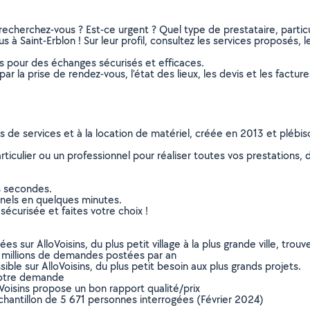
recherchez-vous ? Est-ce urgent ? Quel type de prestataire, particu
 à Saint-Erblon ! Sur leur profil, consultez les services proposés, le
ns pour des échanges sécurisés et efficaces.
r la prise de rendez-vous, l’état des lieux, les devis et les facture
ns de services et à la location de matériel, créée en 2013 et plébi
culier ou un professionnel pour réaliser toutes vos prestations, d
s secondes.
nnels en quelques minutes.
sécurisée et faites votre choix !
sur AlloVoisins, du plus petit village à la plus grande ville, tro
 millions de demandes postées par an
ible sur AlloVoisins, du plus petit besoin aux plus grands projets.
votre demande
oVoisins propose un bon rapport qualité/prix
chantillon de 5 671 personnes interrogées (Février 2024)