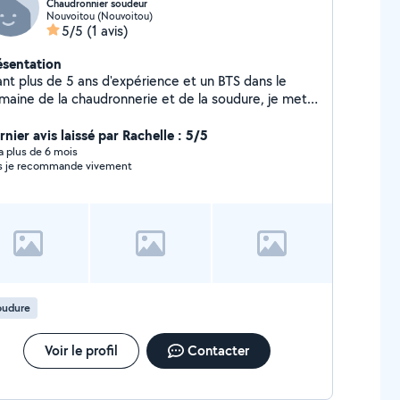
Chaudronnier soudeur
Nouvoitou (Nouvoitou)
5/5
(1 avis)
ésentation
ant plus de 5 ans d'expérience et un BTS dans le
maine de la chaudronnerie et de la soudure, je mets
n expérience à votre disposition pour tout type de
vaux : - portail - escalier - garde-corps - rénovation
nier avis laissé par Rachelle : 5/5
remise à neuf de vos biens (alu, inox, acier)
y a plus de 6 mois
s je recommande vivement
oudure
Voir le profil
Contacter