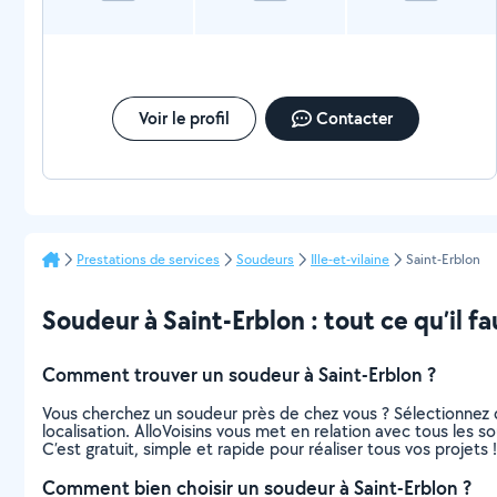
obligé de le payer pour qu'il revienne.aujourd'hui, je n'ai plus de
nouvelle . Il lit mes msg sans me répondre. je me trouve avec
un abris que je ne peux pas renvoyer et 100 euros en moins. Je
devais faire cet abris pour laisser mon logement car je n'ai plus
d'argent. J'ai essayer de proposer d'autres solutions mais pas de
réponse. Je changerai mon avis si la situation change. N'ayez
Voir le profil
Contacter
pas confiance.Les faux avis ça existe.incompétent,c'est un
escroc et un menteur qui joue avec "la Maladie de sa femme"
pour être jamais dispo que.des paroles
Prestations de services
Soudeurs
Ille-et-vilaine
Saint-Erblon
Soudeur à Saint-Erblon : tout ce qu’il fa
Comment trouver un soudeur à Saint-Erblon ?
Vous cherchez un soudeur près de chez vous ? Sélectionnez 
localisation. AlloVoisins vous met en relation avec tous les 
C’est gratuit, simple et rapide pour réaliser tous vos projets !
Comment bien choisir un soudeur à Saint-Erblon ?