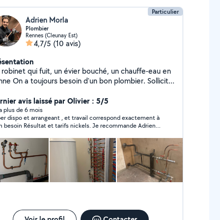
Particulier
Adrien Morla
Plombier
Rennes (Cleunay Est)
4,7/5
(10 avis)
ésentation
robinet qui fuit, un évier bouché, un chauffe-eau en
in d'un bon plombier. Sollicité
ur des dépannages en urgence, je peux également
ervenir sur des travaux de plus longues durées :
nier avis laissé par Olivier : 5/5
 Installations sanitaires Chauffage
y a plus de 6 mois
er dispo et arrangeant , et travail correspond exactement à
atiquant la plomberie depuis maintenant 7 ans, je
at et tarifs nickels. Je recommande Adrien
rais à l'écoute et je vous accompagnerai avec soin
vais refaire appel à ses services
dans vos travaux. A très vite
Voir le profil
Contacter