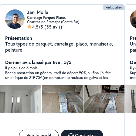
Particulier
Jani Molla
Carrelage Parquet Placo.
Chartres-de-Bretagne (Centre Est)
4,5/5
(55 avis)
Présentation
Pr
Tous types de parquet, carrelage, placo, menuiserie,
Un 
peinture.
panne On a toujours beso
po
Dernier avis laissé par Eve : 5/5
int
Der
Dépannages
Il y a plus de 6 mois
Il 
Bonne prestation en général. tarif de départ 90€, au final j'ai fait
Sup
Pr
un chèque de 219.70€(en comptant le rouleau de galva et les 2
mon besoin Résult
se
sacs de mortier). Le tout pour l'enlèvement de la faïence 2m2
et 
et le rebouchage du mur. Je recommande Jami qui fait son
travail jusqu'au bout.
Voir le profil
Contacter