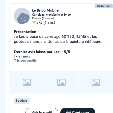
Particulier
Le Brico Mobile
Carrelage, menuiserie et brico
Rennes (Canada)
5/5
(1 avis)
Présentation
Je fais la pose de carrelage 60*120, 45*45 et les
petites dimensions. Je fais de la peinture intérieure,
pose placoplâtre. Pose des ouvrages en menuiserie
bois, aluminium, acier ( porte des garages, Abri jardin,
Dernier avis laissé par Laci : 5/5
pergola, porte motorisée et portail motorisé, verrière
Il y a 4 mois
Trés bon qualifié
de séparation, escalier...) Montage des meubles
cuisine et wc.
Soudure
Voir le profil
Contacter