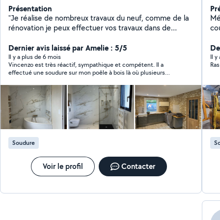
Présentation
Pr
"Je réalise de nombreux travaux du neuf, comme de la
Méca
rénovation je peux effectuer vos travaux dans de
co
nombreux domaines, n'hésitez pas à me contactez
Éle
particulier comme professionnel . Devis et
Dernier avis laissé par Amelie : 5/5
Der
déplacement gratuit." pour toute demande, Mon
Il y a plus de 6 mois
Il 
Vincenzo est très réactif, sympathique et compétent. Il a
Ras
numéro de téléphone est sur mon profil
effectué une soudure sur mon poêle à bois là où plusieurs
autres professionnels avaient refusé d'intervenir. Il est
ponctuel, respectueux de la maison où il intervient, et tout
cela a un tarif raisonnable. Je le recommande sans hésiter!!
Soudure
S
Voir le profil
Contacter