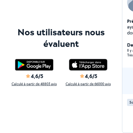
Pr
ay
Nos utilisateurs nous
do
mo
évaluent
tra
Der
et 
Il 
Trè
4,6/5
4,6/5
Calculé à partir de 48803 avis
Calculé à partir de 66000 avis
S