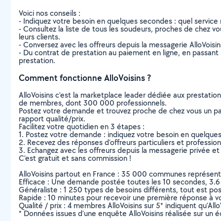
Voici nos conseils :
- Indiquez votre besoin en quelques secondes : quel service 
- Consultez la liste de tous les soudeurs, proches de chez vous
leurs clients.
- Conversez avec les offreurs depuis la messagerie AlloVoisi
- Du contrat de prestation au paiement en ligne, en passant pa
prestation.
Comment fonctionne AlloVoisins ?
AlloVoisins c’est la marketplace leader dédiée aux prestatio
de membres, dont 300 000 professionnels.
Postez votre demande et trouvez proche de chez vous un parti
rapport qualité/prix.
Facilitez votre quotidien en 3 étapes :
1. Postez votre demande : indiquez votre besoin en quelque
2. Recevez des réponses d’offreurs particuliers et professio
3. Echangez avec les offreurs depuis la messagerie privée et 
C’est gratuit et sans commission !
AlloVoisins partout en France : 35 000 communes représentées 
Efficace : Une demande postée toutes les 10 secondes, 3.6
Généraliste : 1 250 types de besoins différents, tout est poss
Rapide : 10 minutes pour recevoir une première réponse à 
Qualité / prix : 4 membres AlloVoisins sur 5* indiquent qu’All
* Données issues d’une enquête AlloVoisins réalisée sur un é