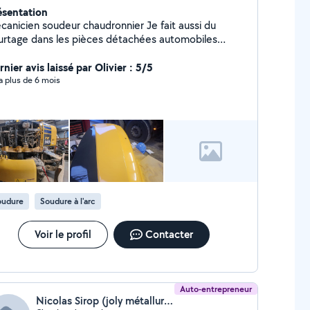
ésentation
nicien soudeur chaudronnier Je fait aussi du
urtage dans les pièces détachées automobiles
ctricité dans le bâtiment
nier avis laissé par Olivier : 5/5
y a plus de 6 mois
oudure
Soudure à l'arc
Voir le profil
Contacter
Auto-entrepreneur
Nicolas Sirop (joly métallurgie)