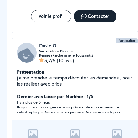
Voir le profil
Contacter
Particulier
David G
Savoir être a l'écoute
Rennes (Parcheminerie Toussaints)
3,7/5
(10 avis)
Présentation
j aime prendre le temps d'écouter les demandes , pour
les réaliser avec brios
Dernier avis laissé par Marlène : 1/5
Il y a plus de 6 mois
Bonjour, je suis obligée de vous prévenir de mon expérience
catastrophique. Ne vous faites pas avoir.Nous avions rdv pour
construire un abris. Il est venu , en retard , et a commencé à
construire cet abri pendant que je n'étais pas là car j'avais
d'autres rdv. Il m'a rappelé en me disant qu'il y avait une pièce
de cassé et qu'il faudrait fixer un autre rdv car il allait souder la
pièce et terminer a construire cet abris un autre jour. J'ai été