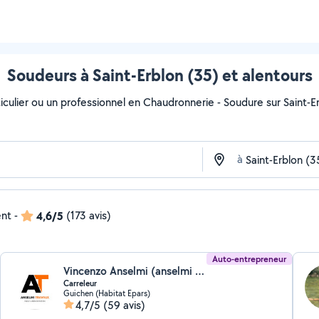
Soudeurs à Saint-Erblon (35) et alentours
culier ou un professionnel en Chaudronnerie - Soudure sur Saint-Erb
à
ent
-
4,6/5
(173 avis)
Auto-entrepreneur
Vincenzo Anselmi (anselmi travaux)
Carreleur
Guichen (Habitat Epars)
4,7/5
(59 avis)