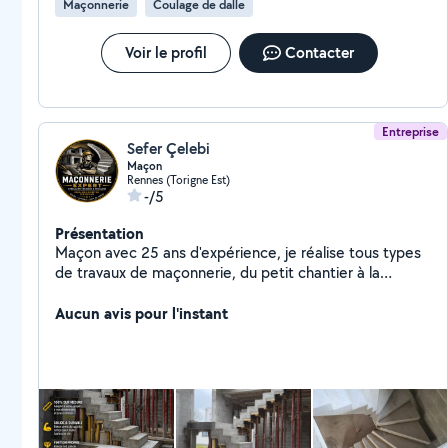
Maçonnerie
Coulage de dalle
Voir le profil
Contacter
Entreprise
Sefer Çelebi
Maçon
Rennes (Torigne Est)
-/5
Présentation
Maçon avec 25 ans d'expérience, je réalise tous types
de travaux de maçonnerie, du petit chantier à la
construction complète de maison. Construction de
maison de A à Z : sous-bassement, fondations, dalles,
Aucun avis pour l'instant
élévation des murs, planchers, pignons, rampannage
(gros œuvre complet). Je maîtrise chaque étape du
chantier. Spécialiste des escaliers en béton sur mesure
: réalisation solide, esthétique et adaptée à votre
projet. Escaliers uniques, très solides, avec un rendu
haut de gamme, souvent moins chers que le