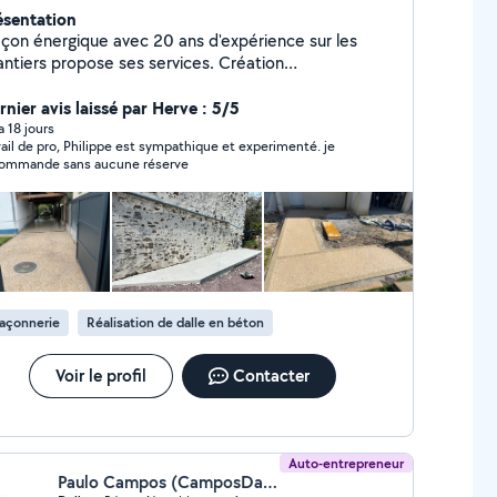
ésentation
çon énergique avec 20 ans d'expérience sur les
antiers propose ses services. Création
rasses,dalle d'abris de jardin, allée en béton
sactivée. Place de parking en béton désactivé avec
rnier avis laissé par Herve : 5/5
se de pavés. murs de clôture/soutènement.
 a 18 jours
vail de pro, Philippe est sympathique et experimenté. je
verture dans mur porteur en parpaings. Coffrage et
ommande sans aucune réserve
age escalier. Création seuil de portail et poteaux
portail. Création muret de jardin.
açonnerie
Réalisation de dalle en béton
Voir le profil
Contacter
Auto-entrepreneur
Paulo Campos (CamposDallage)