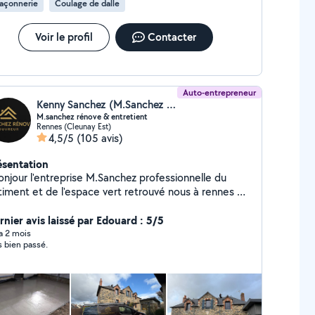
açonnerie
Coulage de dalle
Voir le profil
Contacter
Auto-entrepreneur
Kenny Sanchez (M.Sanchez rénov)
M.sanchez rénove & entretient
Rennes (Cleunay Est)
4,5/5
(105 avis)
ésentation
onjour l'entreprise M.Sanchez professionnelle du
ent et de l'espace vert retrouvé nous à rennes en
tagne et jusqu'à 80 km de zones d'intervention .. *
us avons des équipes spécialisée dans le nettoyage
rnier avis laissé par Edouard : 5/5
tection et colorisation de votre toiture * *Nous
 a 2 mois
s bien passé.
oposons aussi dès ravalement de façade en peinture
 que muret ou boiserie* *Une autre de nos équipes
uvent aussi s'occuper de vos peintures intérieur
 ou rénovation* *Une de nos équipes est à votre
vices pour d'éventuelle élagage,taille de haies ou