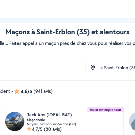
Maçons à Saint-Erblon (35) et alentours
lle... Faites appel à un maçon près de chez vous pour réaliser vos pr
à
ndent
-
4,6/5
(941 avis)
Auto-entrepreneur
Jack Abs (IDEAL BAT)
Maçonnerie
Noyal-Châtillon-sur-Seiche (Est)
4,7/5
(80 avis)