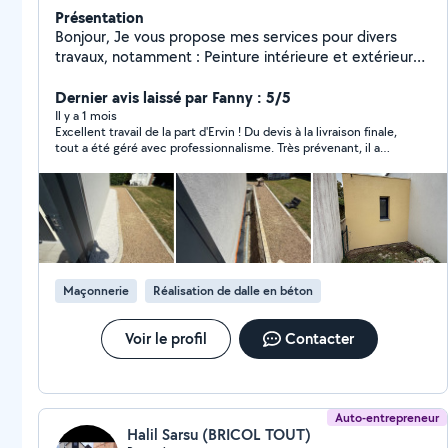
Présentation
Bonjour, Je vous propose mes services pour divers
travaux, notamment : Peinture intérieure et extérieure
(murs et plafonds), Pose de sols (parquet, carrelage,
etc.), Isolation, Nettoyage et rénovation de façades,
Dernier avis laissé par Fanny : 5/5
Pose de papier peint et de papier à peindre, Petits
Il y a 1 mois
Excellent travail de la part d'Ervin ! Du devis à la livraison finale,
travaux de maçonnerie. Je travaille avec soin et
tout a été géré avec professionnalisme. Très prévenant, il a
professionnalisme, pour répondre au mieux à vos
sollicité notre avis à chaque phase et a respecté
besoins, que ce soit pour votre maison ou votre
scrupuleusement les délais. Mention spéciale pour la propreté
appartement. N'hésitez pas à me contacter pour plus
du chantier chaque soir. Un artisan sérieux et fiable que je
recommande vivement !
d'informations ou pour un devis. Cordialement, Ervin
Maçonnerie
Réalisation de dalle en béton
Voir le profil
Contacter
Auto-entrepreneur
Halil Sarsu (BRICOL TOUT)