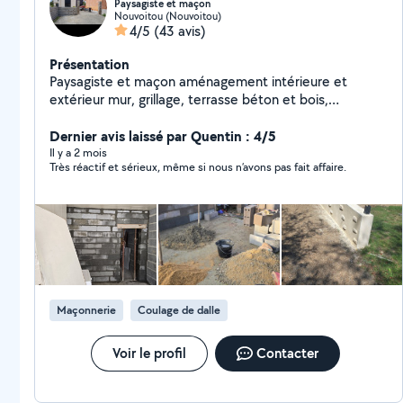
Paysagiste et maçon
Nouvoitou (Nouvoitou)
4/5
(43 avis)
Présentation
Paysagiste et maçon aménagement intérieure et
extérieur mur, grillage, terrasse béton et bois,
carrelage pavé, peinture, escalier,plantation, taille
haies, enduit,pierres et joint pelouse et gazon, neuf et
Dernier avis laissé par Quentin : 4/5
rénovation touts types de travaux et nettoyer
Il y a 2 mois
Très réactif et sérieux, même si nous n’avons pas fait affaire.
débarrasser tout les types de déchets vous pouvez me
contacter merci
Maçonnerie
Coulage de dalle
Voir le profil
Contacter