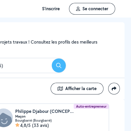
S'inscrire
Se connecter
ojets travaux ! Consultez les profils des meilleurs
Rechercher
Afficher la carte
Auto-entrepreneur
Philippe Djabour (CONCEPTION TERRASSE ET MACONNERIE)
Maçon
Bourgbarré (Bourgbarré)
4,8/5
(33 avis)