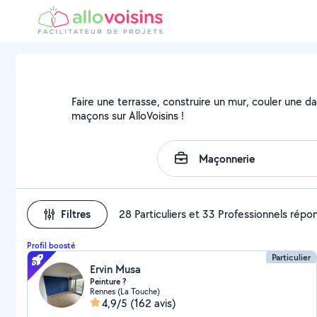
Faire une terrasse, construire un mur, couler une da
maçons sur AlloVoisins !
Filtres
28 Particuliers et 33 Professionnels répo
Profil boosté
Particulier
Ervin Musa
Peinture ?
Rennes (La Touche)
4,9/5
(162 avis)