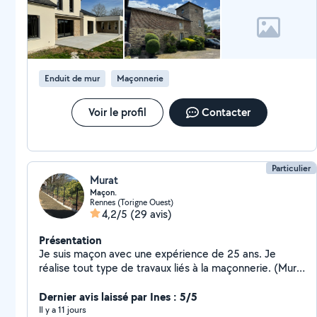
Enduit de mur
Maçonnerie
Voir le profil
Contacter
Particulier
Murat
Maçon.
Rennes (Torigne Ouest)
4,2/5
(29 avis)
Présentation
Je suis maçon avec une expérience de 25 ans. Je
réalise tout type de travaux liés à la maçonnerie. (Mur,
muret, dalle béton, terrasse, escalier béton, clôture
rigide, clôture aluminium, pavé etc..). N'hésitez pas à
Dernier avis laissé par Ines : 5/5
consulter toute les réalisations dans les photos de mon
Il y a 11 jours