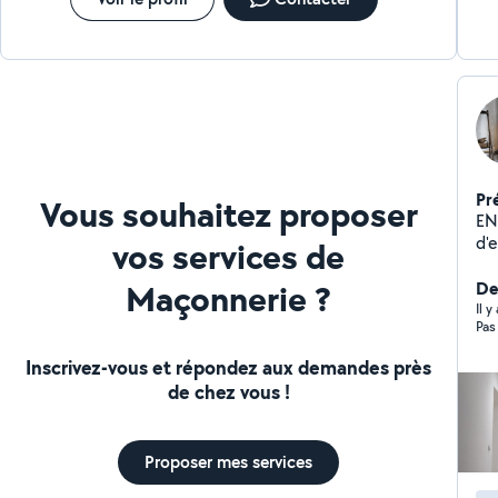
Pr
Vous souhaitez proposer
EN
d'
vos services de
l'
Maçonnerie ?
trava
De
RENNES. - Travau
Il 
Pas
Ma
Tr
Inscrivez-vous et répondez aux demandes près
de chez vous !
Proposer mes services