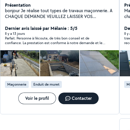
Présentation
Pr
bonjour Je réalise tout types de travaux maçonnerie. A
Ma
CHAQUE DEMANDE VEUILLEZ LAISSER VOS
ch
COORDONNÉES. MERCI
Ter
Dernier avis laissé par Mélanie : 5/5
dé
De
po
Il y a 13 jours
Il y
Parfait. Personne à l'écoute, de très bon conseil et de
tra
Ou
confiance. La prestation est conforme à notre demande et le
rec
ferraill
travail est soigné. Nous referons appel à Jack A les yeux
de 
fermés.
Maçonnerie
Enduit de muret
M
Voir le profil
Contacter