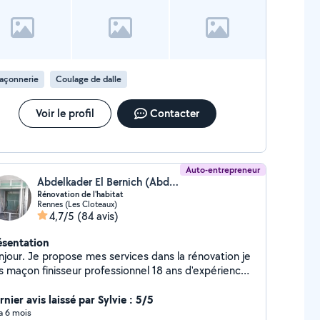
açonnerie
Coulage de dalle
Voir le profil
Contacter
Auto-entrepreneur
Abdelkader El Bernich (Abdel)
Rénovation de l'habitat
Rennes (Les Cloteaux)
4,7/5
(84 avis)
ésentation
jour. Je propose mes services dans la rénovation je
 maçon finisseur professionnel 18 ans d'expérience
s le bâtiment. je fais de l'enduit. placo, bandes à
aco. peinture. Ragreage. Pose de parqueet. Carrlage
nier avis laissé par Sylvie : 5/5
ement. terrasse.....
 a 6 mois