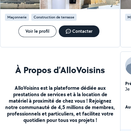
abattage
ils
vous le 
Maçonnerie
Construction de terrasse
M
Dis
samedi Protéger vot
vou
Voir le profil
Contacter
faire co
pa
À Propos d’AlloVoisins
Pr
AlloVoisins est la plateforme dédiée aux
prestations de services et à la location de
matériel à proximité de chez vous ! Rejoignez
Au
notre communauté de 4,5 millions de membres,
professionnels et particuliers, et facilitez votre
quotidien pour tous vos projets !