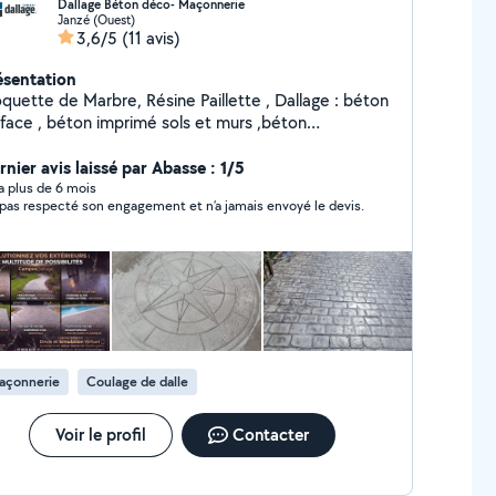
Dallage Béton déco- Maçonnerie
Janzé (Ouest)
3,6/5
(11 avis)
ésentation
quette de Marbre, Résine Paillette , Dallage : béton
rface , béton imprimé sols et murs ,béton
laie,béton désactivé, maçonnerie , Murs et Escaliers
nier avis laissé par Abasse : 1/5
y a plus de 6 mois
 pas respecté son engagement et n’a jamais envoyé le devis.
açonnerie
Coulage de dalle
Voir le profil
Contacter