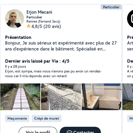
Particulier
Erjon Mecani
Particulier
Rennes (Fernand Jacq)
4,8/5
(20 avis)
Présentation
Pr
Bonjour, Je suis sérieux et expérimenté avec plus de 27
Ar
ans d'expérience dans le bâtiment. Spécialisé en
se
carrelage, parquet, pose de pierre (terrasses, allées)
Ma
et peinture. Je réalise un travail propre, soigné et de
Dernier avis laissé par Via : 4/5
Ter
Der
qualité. Titulaire d'un diplôme dans le bâtiment obtenu
désactivée) 
Il y a 28 jours
Il 
Erjon, est sympa, mais nous n'avons pas pu avoir un rendez-
A r
en Albanie. Disponible rapidement sur Rennes et
Dém
vous car il m'a répondu avec un retard
un 
alentours. Cordialement, Erjon
dif
coula
matéri
personnal
gratuit Photos de chan
rapide N'hésitez pa
qu
Maçonnerie
Crépi de muret
M
chant
av
pr
Voir le profil
Contacter