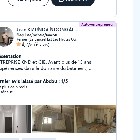
Auto-entrepreneur
Jean KIZUNDA NDONGALA (KND et Cie)
Plaquiste/peintre/maçon
Rennes (Le Landrel Est Les Hautes Ourmes)
4,2/5
(6 avis)
ésentation
TREPRISE KND et CIE. Ayant plus de 15 ans
expériences dans le domaine du bâtiment,
entreprise vous propose ses services pour tous vos
ux neufs et rénovations Formation à l'AFPA de
rnier avis laissé par Abdou : 1/5
x de plâtrerie / peinture - coffrage -
y a plus de 6 mois
 sérieux.
çonnerie ( Numéro SIRET et Assurance Décennal )
avail de qualité. Adapté à vos budgets.