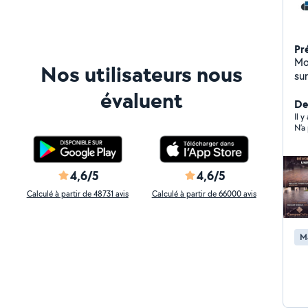
Pr
Mo
Nos utilisateurs nous
su
ba
évaluent
Der
Il 
N’a
4,6/5
4,6/5
Calculé à partir de 48731 avis
Calculé à partir de 66000 avis
M