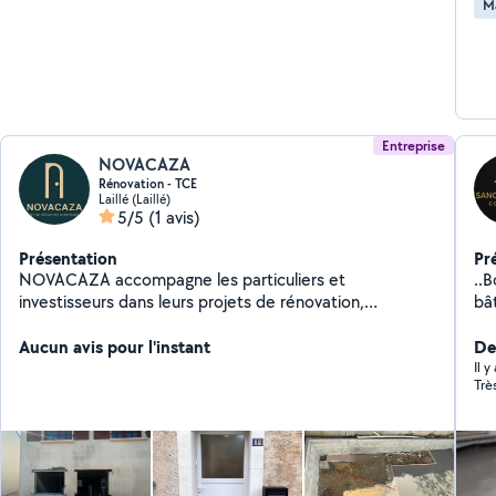
M
Entreprise
NOVACAZA
Rénovation - TCE
Laillé (Laillé)
5/5
(1 avis)
Présentation
Pr
NOVACAZA accompagne les particuliers et
..B
investisseurs dans leurs projets de rénovation,
bâtim
d'aménagement et de valorisation immobilière. De la
Bre
réflexion initiale à la livraison finale, nous proposons une
Aucun avis pour l'instant
No
De
approche structurée : conseils, études, coordination
pro
Il y
Trè
des travaux et suivi de chantier. Notre objectif : des
pr
projets maîtrisés, durables et rentables.
ainsi
pe
neuves
ser