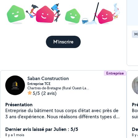
M
M'inscrire
Entreprise
Saban Construction
Entreprise TCE
Chartres-de-Bretagne (Rural Ouest-La Janais)
5/5
(2 avis)
Présentation
Pr
Entreprise du bâtiment tous corps d'état avec près de
Bon
3 ans d'expérience. Nous réalisons différents types de
suis
travaux : terrassement, maçonnerie, placo, peinture et
dan
carrelage. Intervention pour construction, rénovation,
Dernier avis laissé par Julien : 5/5
pl
Der
aménagement intérieur et extérieur : fondations, dalles
par
Il y a 1 mois
Il y