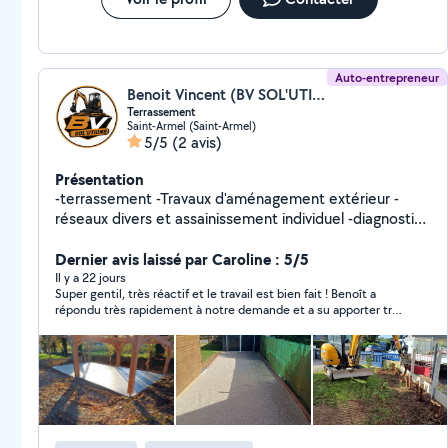
Auto-entrepreneur
Benoit Vincent (BV SOL'UTIONS)
Terrassement
Saint-Armel (Saint-Armel)
5/5
(2 avis)
Présentation
-terrassement -Travaux d'aménagement extérieur -
réseaux divers et assainissement individuel -diagnostic
raccordement fibre optique - petite maçonnerie
paysagère -évacuation de gravats -application
Dernier avis laissé par Caroline : 5/5
d'emulsion (gravillonage) -location de mini pelle avec
Il y a 22 jours
Super gentil, très réactif et le travail est bien fait ! Benoît a
chauffeur
répondu très rapidement à notre demande et a su apporter très
rapidement une solution à notre souci de canalisation cassée,
il a tout réparé en un temps record, on est vraiment ravis ! Vous
pouvez compter sur lui !