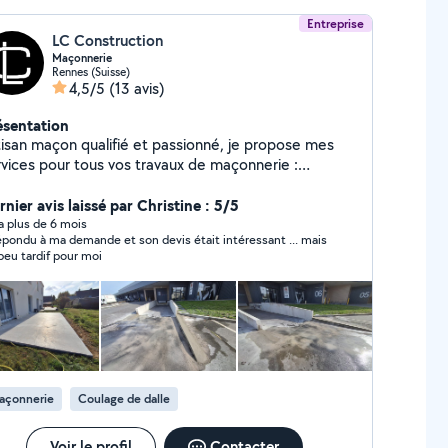
Entreprise
LC Construction
Maçonnerie
Rennes (Suisse)
4,5/5
(13 avis)
ésentation
tisan maçon qualifié et passionné, je propose mes
rvices pour tous vos travaux de maçonnerie :
isons, extensions, murs porteurs, fondations
rasses en béton armé (finition lissée, balayée,
nier avis laissé par Christine : 5/5
Piscines en béton armé 100 % sur mesure
y a plus de 6 mois
épondu à ma demande et son devis était intéressant ... mais
olition de dalles, murs, structures béton Accès
peu tardif pour moi
ficile ? J'assure la location de pompe à béton pour un
ge propre et rapide. Travail soigné, propre,
aux de qualité Respect des délais, conseils
isés Assurance décennale incluse Devis
tiers sur demande Disponibilité
s à me contacter pour toute
estion ou pour demander davantage de photos de
açonnerie
Coulage de dalle
iers réalisés en privé. Chaque projet est réalisé
ec sérieux et amour du métier. Faites confiance à un
o pour un résultat durable et esthétique.
Voir le profil
Contacter