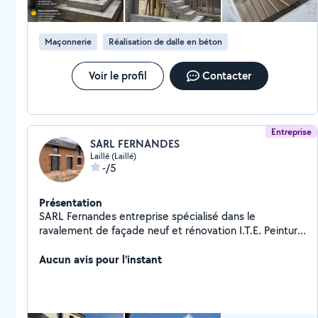
préfabriqué. Photos à l'appui pour voir la qualité du
travail. Je réalise également : dalles béton (terrasse,
garage, extension) terrasses murs, murets, clôtures
Maçonnerie
Réalisation de dalle en béton
ouvertures (portes, fenêtres) petits et gros travaux de
maçonnerie Photos de réalisations disponibles, travail
concret et soigné. Disponible pour tous vos projets,
Voir le profil
Contacter
n'hésitez pas à me contacter.
Entreprise
SARL FERNANDES
Laillé (Laillé)
-/5
Présentation
SARL Fernandes entreprise spécialisé dans le
ravalement de façade neuf et rénovation I.T.E. Peinture
extérieur Parement pierres Joints de pierres
Demoussage nettoyage de façade et toiture
Aucun avis pour l'instant