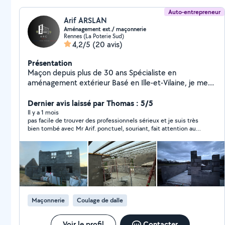
Auto-entrepreneur
Arif ARSLAN
Aménagement ext./ maçonnerie
Rennes (La Poterie Sud)
4,2/5
(20 avis)
Présentation
Maçon depuis plus de 30 ans Spécialiste en
aménagement extérieur Basé en Ille-et-Vilaine, je mets
à votre service 32 ans d'expérience dans le bâtiment,
le gros œuvre et l'aménagement extérieur.
Dernier avis laissé par Thomas : 5/5
Il y a 1 mois
pas facile de trouver des professionnels sérieux et je suis très
bien tombé avec Mr Arif. ponctuel, souriant, fait attention au
détail... Content de ma dalle d'abri de jardin. j'avais également
besoin d'un avis pour un défaut d'alignement de terrasse en
béton. Mr Arif a corrigé mon problème de suite moyennant
léger supplément. Je recommande et les contacterai à
nouveau si besoin.
Maçonnerie
Coulage de dalle
Voir le profil
Contacter