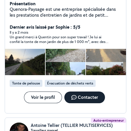
Présentation
Quenora-Paysage est une entreprise spécialisée dans
les prestations d'entretien de jardins et de petit
aménagement extérieur en Ille-et-Vilaine. Interviens
auprès des particuliers pour la taille de haies et
Dernier avis laissé par Sophie : 5/5
d'arbustes, le désherbage, le nettoyage des extérieurs
Il y a 2 mois
Un grand merci à Quentin pour son super travail ! Je lui ai
et l'entretien des espaces verts. Chaque intervention
confié la tonte de mon jardin de plus de 1 000 m², avec des
est réalisée avec soin, dans le respect de votre jardin et
herbes hautes partout, et le résultat est impeccable. Quentin
de l'environnement. Je propose des prestations
est efficace, soigneux, ponctuel, et en plus très sympathique,
adaptées à vos besoins, avec un travail sérieux.
ce qui ne gâche rien ! Je referai appel à lui sans hésiter pour de
prochains travaux. Merci Quentin !
Intervention à domicile Devis gratuit Réactivité et
proximité. Vous pouvez également bénéficier du crédit
d'impôt de 50% via la coopérative Unipros.
Tonte de pelouse
Évacuation de déchets verts
Voir le profil
Contacter
Auto-entrepreneur
Antoine Tellier (TELLIER MULTISERVICES)
Travailleur manuel