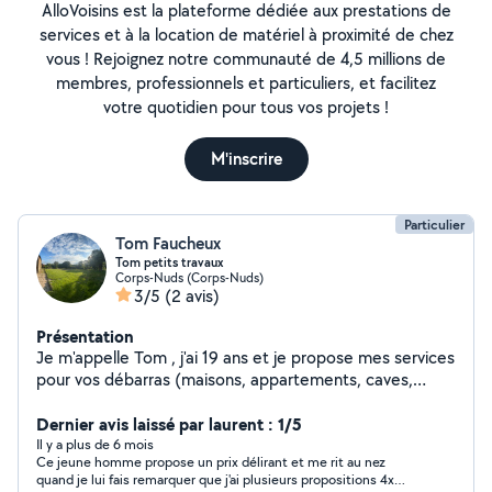
AlloVoisins est la plateforme dédiée aux prestations de
services et à la location de matériel à proximité de chez
vous ! Rejoignez notre communauté de 4,5 millions de
membres, professionnels et particuliers, et facilitez
votre quotidien pour tous vos projets !
M'inscrire
Particulier
Tom Faucheux
Tom petits travaux
Corps-Nuds (Corps-Nuds)
3/5
(2 avis)
Présentation
Je m'appelle Tom , j'ai 19 ans et je propose mes services
pour vos débarras (maisons, appartements, caves,
garages, encombrants) ainsi que pour l'entretien
extérieur : tonte de pelouse, désherbage, nettoyage de
Dernier avis laissé par laurent : 1/5
terrains, ramassage de feuilles et autres travaux
Il y a plus de 6 mois
Ce jeune homme propose un prix délirant et me rit au nez
extérieurs. Sérieux, motivé et ponctuel, je réalise
quand je lui fais remarquer que j'ai plusieurs propositions 4x
chaque mission avec soin et efficacité. Disponible et