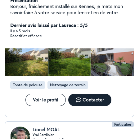
Présentation
Bonjour, fraîchement installé sur Rennes, je mets mon
savoir-faire à votre service pour l'entretien de votre
jardin. Mes prestations : * Débroussaillage / tonte *
Taille de haies * Petit élagage * Désherbage *
Dernier avis laissé par Laurece : 5/5
Ramassage de feuilles * Nettoyage de terrasses
Il y a 3 mois
Réactif et efficace.
Périmètre d'activité : Rennes et ses alentours Ensemble,
faisons de votre jardin un espace de bien-être. Antoine
Tonte de pelouse
Nettoyage de terrain
Voir le profil
Contacter
Particulier
Lionel MOAL
Vrai Jardinier