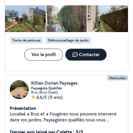
pelouse - débroussaillage - évacuation des déchets
verts et autres - nettoyage haute pression Entreprise ou
en CESU, profitez de 50% de réduction immédiate sur
tous vos travaux de jardinage grâce au crédit d'impôt.
Au plaisir de travailler avec vous Belle journée à tous !
Tonte de pelouse
Débroussaillage de jardin
Voir le profil
Contacter
Particulier
Killian Dorian Paysages
Paysagiste Qualifiés
Bruz (Bruz Ouest)
4,6/5
(9 avis)
Présentation
Localisé a Bruz et a Fougères nous pouvons intervenir
dans vos jardins. Paysagistes qualifiés nous vous
proposons nos services en entretien d'espaces verts: (
Taille de haie, Tonte, Débroussaillage ,Remise en état)
Dernier avis laissé par Colette : 5/5