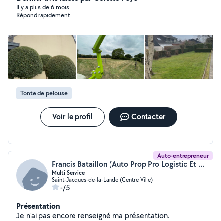
Ainsi que en création(Plantations , Massifs, Gazon)
Il y a plus de 6 mois
Répond rapidement
Tonte de pelouse
Voir le profil
Contacter
Auto-entrepreneur
Francis Bataillon (Auto Prop Pro Logistic Et Service+)
Multi Service
Saint-Jacques-de-la-Lande (Centre Ville)
-/5
Présentation
Je n'ai pas encore renseigné ma présentation.