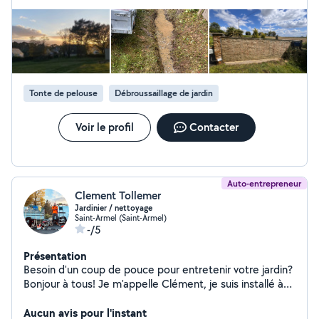
moins chères que la sienne .
réactif, je reste à votre disposition pour répondre à vos
besoins. N'hésitez pas à me contacter pour plus
d'informations.
Tonte de pelouse
Débroussaillage de jardin
Voir le profil
Contacter
Auto-entrepreneur
Clement Tollemer
Jardinier / nettoyage
Saint-Armel (Saint-Armel)
-/5
Présentation
Besoin d'un coup de pouce pour entretenir votre jardin?
Bonjour à tous! Je m'appelle Clément, je suis installé à
Saint Armel (35) et je suis là pour vous aider à entretenir
votre jardin! Que ce soit pour: - taille de haie - tonte de
Aucun avis pour l'instant