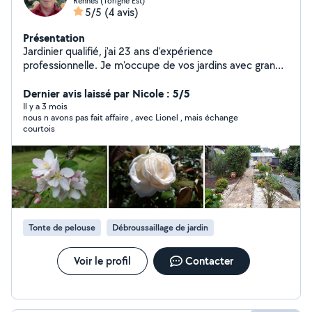
Rennes (Torigne Est)
5/5
(4 avis)
Présentation
Jardinier qualifié, j'ai 23 ans d'expérience
professionnelle. Je m'occupe de vos jardins avec grand
soin toute l'année et sous tous les temps. Solide
connaissance des végétaux, je conçois le jardin aussi
Dernier avis laissé par Nicole : 5/5
beau que possible. J'interviens sur l'ensemble de
Il y a 3 mois
nous n avons pas fait affaire , avec Lionel , mais échange
Rennes Métropole, ainsi que sur la côte, de St Malo à St
courtois
Lunaire. Mes interventions se font principalement par
service CESU.
Tonte de pelouse
Débroussaillage de jardin
Voir le profil
Contacter