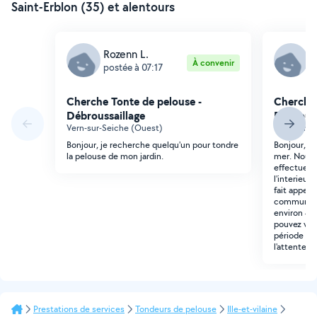
Saint-Erblon (35) et alentours
Rozenn L.
V
À convenir
postée à 07:17
p
Cherche Tonte de pelouse -
Cherche 
Débroussaillage
Débrouss
Vern-sur-Seiche (Ouest)
Vern-sur-S
Bonjour, je recherche quelqu'un pour tondre
Bonjour, no
la pelouse de mon jardin.
mer. Nous 
effectuer l
l'interieur
fait appel a
communes et
environ 40
pouvez vous
période "cr
l'attente d
Prestations de services
Tondeurs de pelouse
Ille-et-vilaine