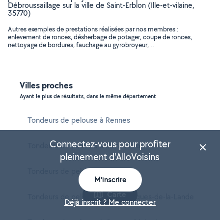
Débroussaillage sur la ville de Saint-Erblon (Ille-et-vilaine,
35770)
Autres exemples de prestations réalisées par nos membres :
enlevement de ronces, désherbage de potager, coupe de ronces,
nettoyage de bordures, fauchage au gyrobroyeur, ..
Villes proches
Ayant le plus de résultats, dans le même département
Tondeurs de pelouse à Rennes
Connectez-vous pour profiter
Tondeurs de pelouse à Saint-Malo
pleinement d'AlloVoisins
Tondeurs de pelouse à Bruz
M'inscrire
Carte
Tondeurs de pelouse à Saint-Jacques-de-la-Lande
Déjà inscrit ? Me connecter