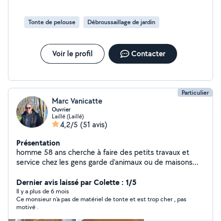
sympathique et disponible. A bientôt
Tonte de pelouse
Débroussaillage de jardin
Voir le profil
Contacter
Particulier
Marc Vanicatte
Ouvrier
Laillé (Laillé)
4,2/5
(51 avis)
Présentation
homme 58 ans cherche à faire des petits travaux et
service chez les gens garde d'animaux ou de maisons
montage de meubles karcher tontes petites pelouses
débarras garage
Dernier avis laissé par Colette : 1/5
Il y a plus de 6 mois
Ce monsieur n'a pas de matériel de tonte et est trop cher , pas
motivé .