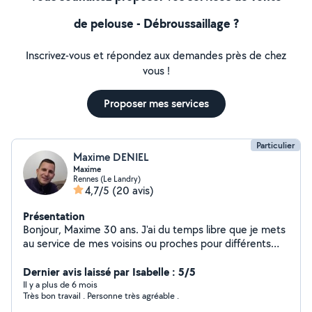
de pelouse - Débroussaillage ?
Inscrivez-vous et répondez aux demandes près de chez
vous !
Proposer mes services
Particulier
Maxime DENIEL
Maxime
Rennes (Le Landry)
4,7/5
(20 avis)
Présentation
Bonjour, Maxime 30 ans. J'ai du temps libre que je mets
au service de mes voisins ou proches pour différents
services notamment : Peinture de maison ou
appartement neuf au pistolet, Taille de haie,
Dernier avis laissé par Isabelle : 5/5
débroussaillage, tonte de pelouse. Avec évacuation des
Il y a plus de 6 mois
Très bon travail . Personne très agréable .
déchets. Travail rapide et efficace. Discret,