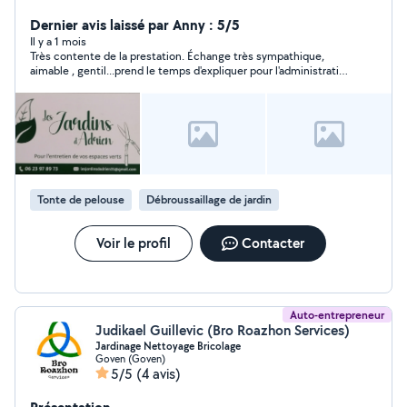
haies et arbustes isolés - Désherbage - Ramassage de
feuilles - Evacuation des déchets verts - Nettoyage
Dernier avis laissé par Anny : 5/5
allées et terrasses... Règlement en Cesu possible
Il y a 1 mois
Très contente de la prestation. Échange très sympathique,
N'hésitez pas à me contacter et au plaisir de vous
aimable , gentil...prend le temps d'expliquer pour l'administratif,
rencontrer ! Adrien
tout était parfait.
Tonte de pelouse
Débroussaillage de jardin
Voir le profil
Contacter
Auto-entrepreneur
Judikael Guillevic (Bro Roazhon Services)
Jardinage Nettoyage Bricolage
Goven (Goven)
5/5
(4 avis)