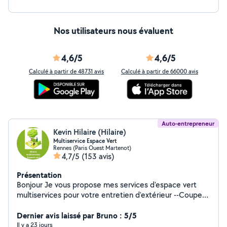
Nos utilisateurs nous évaluent
4,6/5
4,6/5
Calculé à partir de 48731 avis
Calculé à partir de 66000 avis
Auto-entrepreneur
Kevin Hilaire (Hilaire)
Multiservice Espace Vert
Rennes (Paris Ouest Martenot)
4,7/5
(153 avis)
Présentation
Bonjour Je vous propose mes services d'espace vert
multiservices pour votre entretien d'extérieur --Coupe
de bois tomber à terre --Coupe de bois de chauffage --
Taillage de haie et d'arbustes grande surface ou petite
Dernier avis laissé par Bruno : 5/5
surface --Tonte de pelouse grandes surface ou petite
Il y a 23 jours