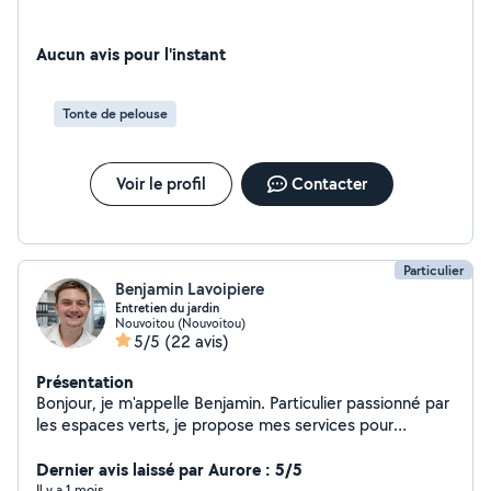
Aucun avis pour l'instant
Tonte de pelouse
Voir le profil
Contacter
Particulier
Benjamin Lavoipiere
Entretien du jardin
Nouvoitou (Nouvoitou)
5/5
(22 avis)
Présentation
Bonjour, je m'appelle Benjamin. Particulier passionné par
les espaces verts, je propose mes services pour
l'entretien de votre extérieur. Sérieux, rigoureux et
professionnel, j'aime le travail bien fait et le contact
Dernier avis laissé par Aurore : 5/5
avec la nature. Je dispose de tout le matériel
Il y a 1 mois