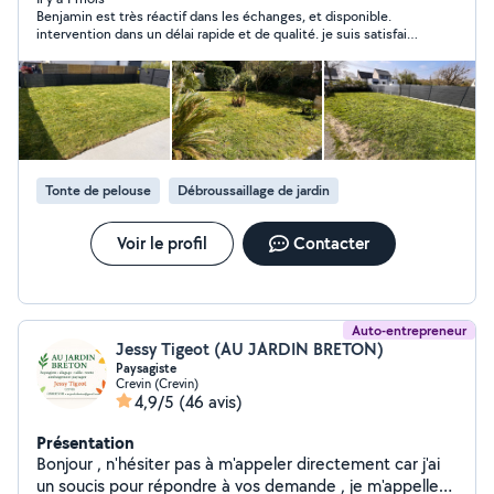
Benjamin est très réactif dans les échanges, et disponible.
nécessaire pour réaliser des prestations de qualité. Je
intervention dans un délai rapide et de qualité. je suis satisfaite
réalise : * Tonte de pelouse * Débroussaillage *
du résultat. je recommande.
Nettoyage de terrasses, murets et autres surfaces
extérieures N'hésitez pas à me contacter pour plus
d'informations. l
Tonte de pelouse
Débroussaillage de jardin
Voir le profil
Contacter
Auto-entrepreneur
Jessy Tigeot (AU JARDIN BRETON)
Paysagiste
Crevin (Crevin)
4,9/5
(46 avis)
Présentation
Bonjour , n'hésiter pas à m'appeler directement car j'ai
un soucis pour répondre à vos demande , je m'appelle