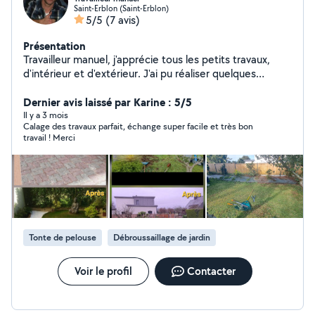
Saint-Erblon (Saint-Erblon)
5/5
(7 avis)
Présentation
Travailleur manuel, j'apprécie tous les petits travaux,
d'intérieur et d'extérieur. J'ai pu réaliser quelques
créations type potager, jardin zen, terrasse bois, meuble
en palettes, escaliers, carrelage, placo, etc. J'apprécie
Dernier avis laissé par Karine : 5/5
toucher un peu à tout. Et j'aime rendre service.
Il y a 3 mois
Calage des travaux parfait, échange super facile et très bon
travail ! Merci
Tonte de pelouse
Débroussaillage de jardin
Voir le profil
Contacter