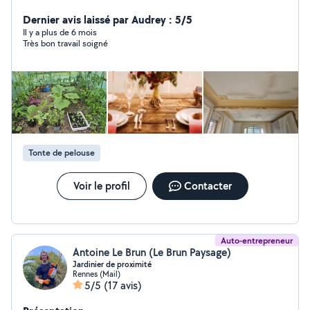
aider dans vos projets du quotidien sur le secteur
d'Orgères, Rennes Sud et les communes environnantes
Dernier avis laissé par Audrey : 5/5
(Bruz, Chartres-de Bretagne, Pont-Péan). Bricolage:
Il y a plus de 6 mois
Très bon travail soigné
Montage de meubles, pose d'étagère, changement de
luminaires, petite réparation. Entretien extérieur: Tonte
de pelouse, taille de haies, nettoyage haute pression.
Aide & Manutention: Aide au déménagement, transport
d'objets encombrants. Pourquoi me choisir Travaille
sognè et respect des délais. Matériel professionnel à
disposition. Réponse rapide à vos messages N'hésitez
pas à me contater pour discuter de vos besion. À
Tonte de pelouse
bientôt!"
Voir le profil
Contacter
Auto-entrepreneur
Antoine Le Brun (Le Brun Paysage)
Jardinier de proximité
Rennes (Mail)
5/5
(17 avis)