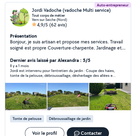
Auto-entrepreneur
Jordi Vadoche (vadoche Multi service)
Tout corps de métier
Vern-sur-Seiche (Nord)
4,9/5
(62 avis)
Présentation
Bonjour, je suis artisan et propose mes services. Travail
soigné est propre Couverture-charpente. Jardinage et
Tonte de pelouse. Peinture intérieur et extérieur Petits
travaux de maçonnerie. Nettoyage, toiture, mur et
Dernier avis laissé par Alexandra : 5/5
terrasse. Devis et déplacement gratuit
Il y a 1 mois
Jordi est intervenu pour l'entretien du jardin : Coupe des haies,
tonte de la pelouse, débroussaillage, désherbage des allées et
également pour le démoussage de la toiture. Le travail réalisé
par Jordi est de très grande qualité. Il est sérieux, respectueux
de ses engagements et s'est appliqué à me donner
satisfaction. Il est également tout à fait correct en terme de
prix. Je le recommande sans hésiter et le solliciterai à nouveau
pour le jardin et la toiture.
Tonte de pelouse
Débroussaillage de jardin
Voir le profil
Contacter