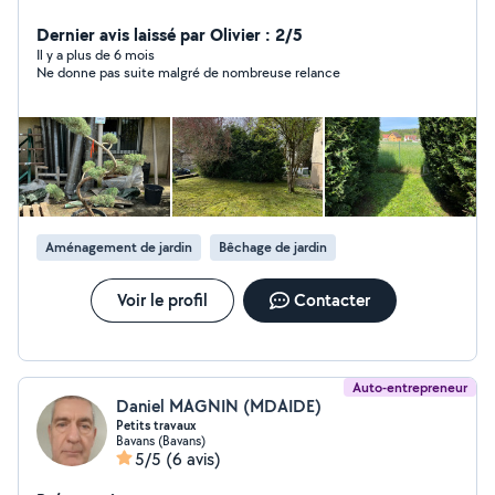
passionné par ce métier et j'adore transmettre mes
connaissances à mes clients. J'agis sur un large
Dernier avis laissé par Olivier : 2/5
périmètre autour de Belfort/Montbéliard.
Il y a plus de 6 mois
Ne donne pas suite malgré de nombreuse relance
Aménagement de jardin
Bêchage de jardin
Voir le profil
Contacter
Auto-entrepreneur
Daniel MAGNIN (MDAIDE)
Petits travaux
Bavans (Bavans)
5/5
(6 avis)