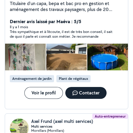
Titulaire d'un capa, bepa et bac pro en gestion et
aménagement des travaux paysagers, plus de 20
années d expérience du métier. Sympathique,
travailleur, soigneux, créatif. Ma priorité : que les voisins
Dernier avis laissé par Maéva : 5/5
soient à 300% satisfaits de mon travail.
Il y a 1 mois
Très sympathique et à l'écoute, il est de très bon conseil, il sait
de quoi il parle et connaît son métier. Je recommande
Aménagement de jardin
Plant de végétaux
Voir le profil
Contacter
Auto-entrepreneur
Axel Frund (axel multi services)
Multi services
Morvillars (Morvillars)