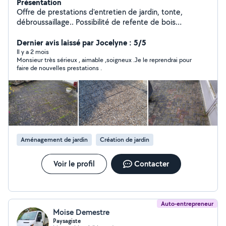
Présentation
Offre de prestations d'entretien de jardin, tonte,
débroussaillage.. Possibilité de refente de bois
(Longueur maxi des morceaux : 1M) Possibilité de
transport de bois Petits travaux dans maison et jardin
Dernier avis laissé par Jocelyne : 5/5
Il y a 2 mois
Monsieur très sérieux , aimable ,soigneux .Je le reprendrai pour
faire de nouvelles prestations .
Aménagement de jardin
Création de jardin
Voir le profil
Contacter
Auto-entrepreneur
Moise Demestre
Paysagiste