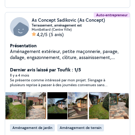
Auto-entrepreneur
As Concept Sadikovic (As Concept)
Terrassement, aménagement ext
Montbéliard (Centre Ville)
4,2/5
(5 avis)
Présentation
Aménagement extérieur, petite maçonnerie, pavage,
dallage, engazonnement, clôture, assainissement,
terrassement, etc
Dernier avis laissé par Toufik : 1/5
Il y a 4 mois
Se présente comme intéressé par mon projet. S'engage à
plusieurs reprise à passer à des journées convenues sans
jamais le faire. Puis fait le mort alors que je le vois connecté. Je
déconseille du fait du manque de sérieux.
Aménagement de jardin
Aménagement de terrain