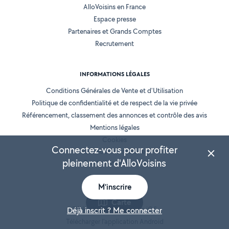
AlloVoisins en France
Espace presse
Partenaires et Grands Comptes
Recrutement
INFORMATIONS LÉGALES
Conditions Générales de Vente et d'Utilisation
Politique de confidentialité et de respect de la vie privée
Référencement, classement des annonces et contrôle des avis
Mentions légales
Cookies
Connectez-vous pour profiter
Location de matériel
pleinement d'AlloVoisins
Prestation de services
M'inscrire
NOS APPLICATIONS
Carte
Télécharger l’application iOS
Déjà inscrit ? Me connecter
Télécharger l’application Android