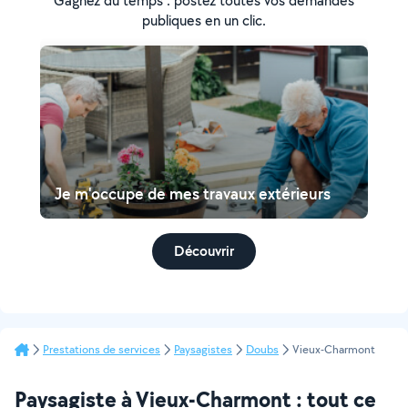
Gagnez du temps : postez toutes vos demandes
publiques en un clic.
Je m'occupe de mes travaux extérieurs
Découvrir
Prestations de services
Paysagistes
Doubs
Vieux-Charmont
Paysagiste à Vieux-Charmont : tout ce