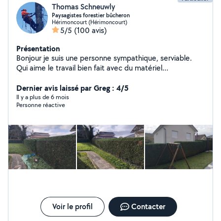
Thomas Schneuwly
Paysagistes forestier bûcheron
Hérimoncourt (Hérimoncourt)
5/5
(100 avis)
Présentation
Bonjour je suis une personne sympathique, serviable.
Qui aime le travail bien fait avec du matériel
professionnel. Je suis dans le domaine forestier et
paysager, j'aime la création paysagère, taille arbres
Dernier avis laissé par Greg : 4/5
fruitiers, ornementales et de haies , tonte . J'effectue
Il y a plus de 6 mois
Personne réactive
tout ce qui est élagage d'arbres dangereux. la
satisfaction de mes clients est primordiale à l'exercice
de mon travail cela est une priorité pour moi. d'autres
photos sur demande de mes différents chantiers.
Voir le profil
Contacter