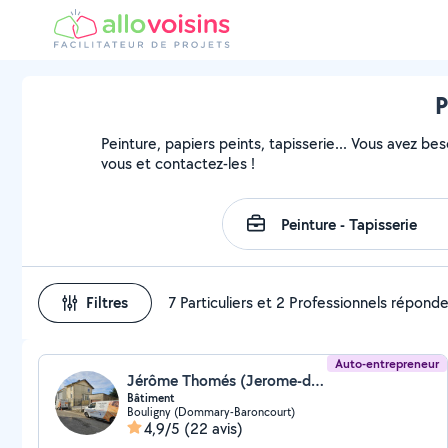
P
Peinture, papiers peints, tapisserie... Vous avez be
vous et contactez-les !
Filtres
7 Particuliers et 2 Professionnels répond
Auto-entrepreneur
Jérôme Thomés (Jerome-decoration)
Bâtiment
Bouligny (Dommary-Baroncourt)
4,9/5
(22 avis)