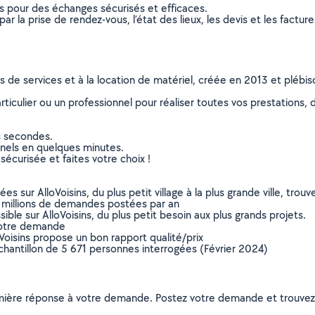
ns pour des échanges sécurisés et efficaces.
r la prise de rendez-vous, l’état des lieux, les devis et les facture
ns de services et à la location de matériel, créée en 2013 et plébi
culier ou un professionnel pour réaliser toutes vos prestations, d
s secondes.
nnels en quelques minutes.
sécurisée et faites votre choix !
sur AlloVoisins, du plus petit village à la plus grande ville, tro
 millions de demandes postées par an
ible sur AlloVoisins, du plus petit besoin aux plus grands projets.
votre demande
oVoisins propose un bon rapport qualité/prix
chantillon de 5 671 personnes interrogées (Février 2024)
remière réponse à votre demande. Postez votre demande et trouve