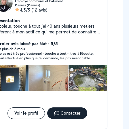
Employé communal et batiment
Piennes (Piennes)
4,3/5
(12 avis)
ésentation
e à tout j'ai 40 ans plusieurs metiers
fferent à mon actif ce qui me permet de connaitre
s mal de choses dans pas mal de domaines
rdialement
nier avis laissé par Nat : 5/5
y a plus de 6 mois
olas est très professionnel - touche a tout -, tres à l’écoute,
vail effectué en plus que j’ai demandé, les prix raisonnable et
temps du travail respecter. Je suis très satisfaite pour notre
ration, si un jour j’ai besoin faire des travaux à la maison
m’adresse à lui sans hésiter . Merci beaucoup Nicolas et à
e fils pour votre travail !!
Voir le profil
Contacter