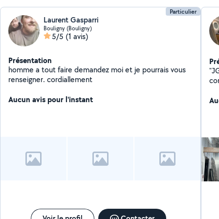
Particulier
Laurent Gasparri
Bouligny (Bouligny)
5/5
(1 avis)
Présentation
Pr
homme a tout faire demandez moi et je pourrais vous
"J
renseigner. cordiallement
co
sanitaire !️ No
Aucun avis pour l'instant
pou
Au
ch
entre
qua
déc
de 
se
CH
rén
Voir le profil
Contacter