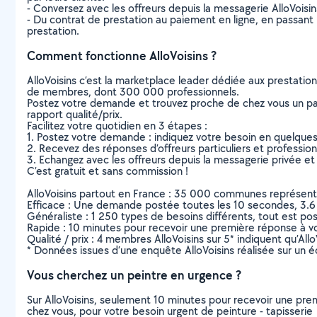
- Conversez avec les offreurs depuis la messagerie AlloVoisi
- Du contrat de prestation au paiement en ligne, en passant pa
prestation.
Comment fonctionne AlloVoisins ?
AlloVoisins c’est la marketplace leader dédiée aux prestatio
de membres, dont 300 000 professionnels.
Postez votre demande et trouvez proche de chez vous un parti
rapport qualité/prix.
Facilitez votre quotidien en 3 étapes :
1. Postez votre demande : indiquez votre besoin en quelque
2. Recevez des réponses d’offreurs particuliers et professio
3. Echangez avec les offreurs depuis la messagerie privée et 
C’est gratuit et sans commission !
AlloVoisins partout en France : 35 000 communes représentées 
Efficace : Une demande postée toutes les 10 secondes, 3.6
Généraliste : 1 250 types de besoins différents, tout est poss
Rapide : 10 minutes pour recevoir une première réponse à 
Qualité / prix : 4 membres AlloVoisins sur 5* indiquent qu’All
* Données issues d’une enquête AlloVoisins réalisée sur un é
Vous cherchez un peintre en urgence ?
Sur AlloVoisins, seulement 10 minutes pour recevoir une p
chez vous, pour votre besoin urgent de peinture - tapisserie