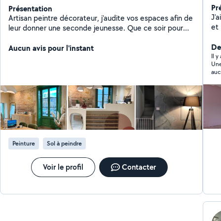
Pr
Présentation
J'a
Artisan peintre décorateur, j'audite vos espaces afin de
et
leur donner une seconde jeunesse. Que ce soir pour
rafraîchir, embellir ou bien simplement améliorer votre
Der
lieux de vie. Je vous accompagne sur vos projets, en
Aucun avis pour l'instant
Il 
peinture, plâtre, rénovation de meubles. Je refuse le
Une
cache misère, l'approche industrielle.
auc
Peinture
Sol à peindre
Voir le profil
Contacter