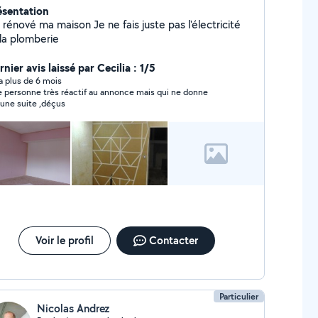
ésentation
i rénové ma maison Je ne fais juste pas l'électricité
 la plomberie
nier avis laissé par Cecilia : 1/5
y a plus de 6 mois
 personne très réactif au annonce mais qui ne donne
une suite ,déçus
Voir le profil
Contacter
Particulier
Nicolas Andrez