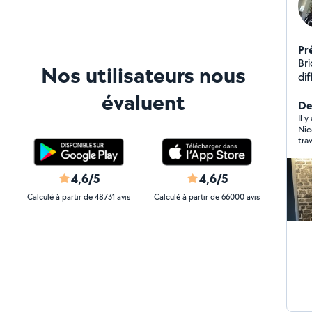
Pr
Bricoleur, touch
Nos utilisateurs nous
di
pa
évaluent
Co
Der
Il 
Nic
tra
le 
collabo
je 
4,6/5
4,6/5
votr
Calculé à partir de 48731 avis
Calculé à partir de 66000 avis