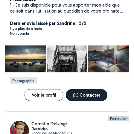
1 - Je suis disponible pour vous apporter mon aide que
ce soit dans l'utilisation au quotidien de votre ordinateur
/ téléphone / imprimante. 2 - Je propose aussi mes
services d'accompagnement pour des élèves qui
Dernier avis laissé par Sandrine : 5/5
auraient besoin d'un coup de main en sciences (Math /
Il y a plus de 6 mois
Non conclu
Physique / Technologie / ...). 3 - Amateur de
photographie depuis 10 ans je propose mes services
pour vous apprendre à utiliser un appareil correctement
et/ou pour retoucher vos photos.
Photographie
Voir le profil
Contacter
Particulier
Corentin Delvingt
Electricien
Roncq (vallee blanc four 1)