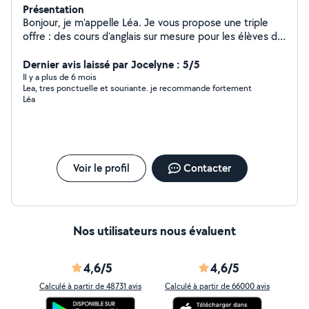
Présentation
Bonjour, je m'appelle Léa. Je vous propose une triple
offre : des cours d'anglais sur mesure pour les élèves de
primaire et de collège, du service de garde d'enfants,
ainsi que de la photographie en parallèle. N'hésitez pas
Dernier avis laissé par Jocelyne : 5/5
à me contacter afin d'obtenir davantage de détails sur la
Il y a plus de 6 mois
Lea, tres ponctuelle et souriante. je recommande fortement
manière dont nous pouvons travailler ensemble. Faisons
Léa
de l'apprentissage une aventure passionnante, de la
garde d'enfants un moment de confiance et de la
photographie un instant de partage !
Voir le profil
Contacter
Nos utilisateurs nous évaluent
4,6/5
4,6/5
Calculé à partir de 48731 avis
Calculé à partir de 66000 avis